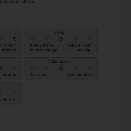
 aki ezt állította be.
Pénz
orábban
Könnyen jön,
Takarékosan
érkezik
könnyen megy
beosztja
Időbeosztás
i barátok
Tervezés
Spontaneitás
Liberális