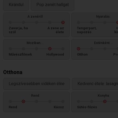
Kirándul
Pop zenét hallgat
A zenéről
Nyaralás:
Zavarja, ha
A zene az
Tengerpart,
szól
élete
napozás
ki
Moziban...
Esténként...
Művészfilmek
Hollywood
Otthon
Pr
Otthona
Legszívesebben vidéken élne
Kedvenc étele: lasag
Rend
Konyha
Rend
Káosz
Sütés-főzés