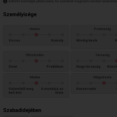
Kattints bármelyik jellemzésre, ha szeretnél megnézni minden társkeresőt,
Személyisége
Humor
Pontosság
Vicces
Komoly
Mindig késik
K
Öltözködés
Társaság
Divat
Praktikum
Nagy társaság
Közel
Munka
Világnézete
Valamiből meg
A munkája az
Konzervatív
kell élni
élete
Szabadidejében