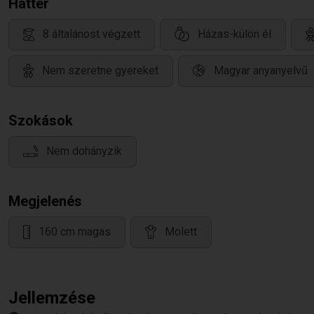
Háttér
8 általánost végzett
Házas-külön él
Nem szeretne gyereket
Magyar anyanyelvű
Szokások
Nem dohányzik
Megjelenés
160 cm magas
Molett
Jellemzése