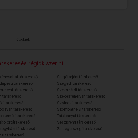
Cookiek
rskeresés régiók szerint
késcsabai társkereső
Salgótarjáni társkereső
dapesti társkereső
Szegedi társkereső
breceni társkereső
Szekszárdi társkereső
i társkereső
Székesfehérvári társkereső
őri társkereső
Szolnoki társkereső
posvári társkereső
Szombathelyi társkereső
cskeméti társkereső
Tatabányai társkereső
skolci társkereső
Veszprémi társkereső
íregyházi társkereső
Zalaegerszegi társkereső
csi társkereső