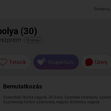
Randiblog
bolya (30)
eszprém
Térkép
Tetszik
SzuperSzív
Üzenj
Bemutatkozás
Sziasztok! Ibolya vagyok, 30 éves. Szeretek kirándulni, szeret
őszinteség fontos számomra, nagyon érzelmes vagyok.