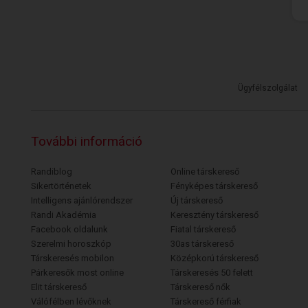
Ügyfélszolgálat
További információ
Randiblog
Online társkereső
Sikertörténetek
Fényképes társkereső
Intelligens ajánlórendszer
Új társkereső
Randi Akadémia
Keresztény társkereső
Facebook oldalunk
Fiatal társkereső
Szerelmi horoszkóp
30as társkereső
Társkeresés mobilon
Középkorú társkereső
Párkeresők most online
Társkeresés 50 felett
Elit társkereső
Társkereső nők
Válófélben lévőknek
Társkereső férfiak