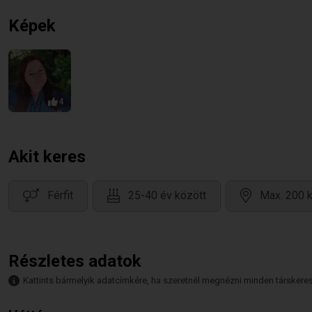
Képek
4
Akit keres
Férfit
25-40 év között
Max. 200 k
Részletes adatok
Kattints bármelyik adatcímkére, ha szeretnél megnézni minden társkeresőt,