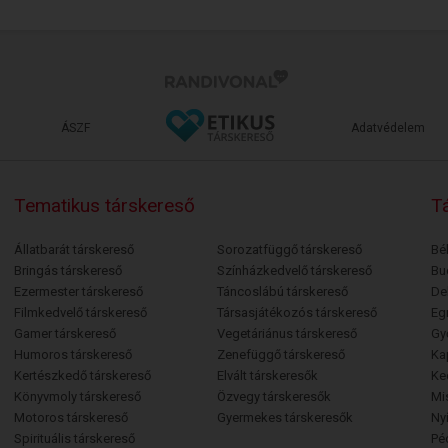
ÁSZF
Adatvédelem
Tematikus társkereső
Tá
Állatbarát társkereső
Sorozatfüggő társkereső
Bé
Bringás társkereső
Színházkedvelő társkereső
Bu
Ezermester társkereső
Táncoslábú társkereső
De
Filmkedvelő társkereső
Társasjátékozós társkereső
Egr
Gamer társkereső
Vegetáriánus társkereső
Gy
Humoros társkereső
Zenefüggő társkereső
Ka
Kertészkedő társkereső
Elvált társkeresők
Ke
Könyvmoly társkereső
Özvegy társkeresők
Mi
Motoros társkereső
Gyermekes társkeresők
Ny
Spirituális társkereső
Pé