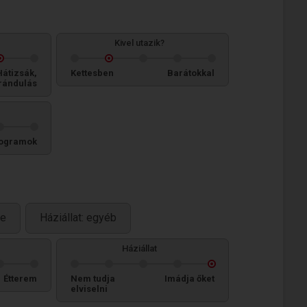
Kivel utazik?
Hátizsák,
Kettesben
Barátokkal
rándulás
ogramok
ne
Háziállat: egyéb
Háziállat
Étterem
Nem tudja
Imádja őket
elviselni