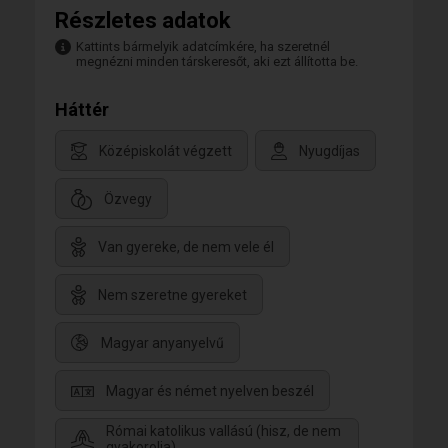
Részletes adatok
Kattints bármelyik adatcímkére, ha szeretnél
megnézni minden társkeresőt, aki ezt állította be.
Háttér
Középiskolát végzett
Nyugdíjas
Özvegy
Van gyereke, de nem vele él
Nem szeretne gyereket
Magyar anyanyelvű
Magyar és német nyelven beszél
Római katolikus vallású (hisz, de nem
gyakorolja)