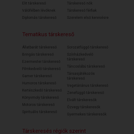
Elit társkereső
Társkereső nők
Válófélben lévőknek
Társkereső férfiak
Diplomás társkereső
Szerelem első keresésre
Tematikus társkereső
Állatbarát társkereső
Sorozatfüggő társkereső
Bringás társkereső
Színházkedvelő
társkereső
Ezermester társkereső
Táncoslábú társkereső
Filmkedvelő társkereső
Társasjátékozós
Gamer társkereső
társkereső
Humoros társkereső
Vegetáriánus társkereső
Kertészkedő társkereső
Zenefüggő társkereső
Könyvmoly társkereső
Elvált társkeresők
Motoros társkereső
Özvegy társkeresők
Spirituális társkereső
Gyermekes társkeresők
Társkeresés régiók szerint