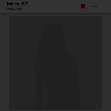
Màrta (67)
Belépés
Veszprém
Egy jó randiból bármi lehet.