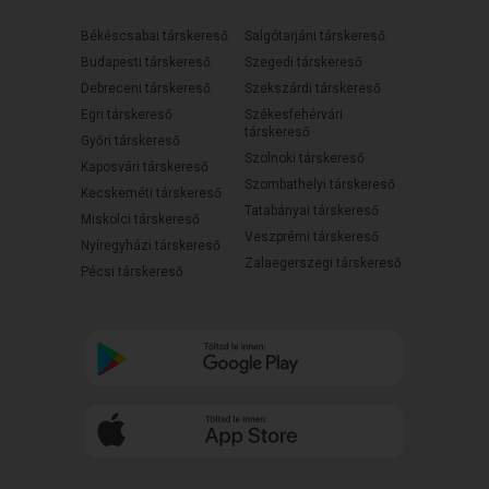
Békéscsabai társkereső
Salgótarjáni társkereső
Budapesti társkereső
Szegedi társkereső
Debreceni társkereső
Szekszárdi társkereső
Egri társkereső
Székesfehérvári
társkereső
Győri társkereső
Szolnoki társkereső
Kaposvári társkereső
Szombathelyi társkereső
Kecskeméti társkereső
Tatabányai társkereső
Miskolci társkereső
Veszprémi társkereső
Nyíregyházi társkereső
Zalaegerszegi társkereső
Pécsi társkereső