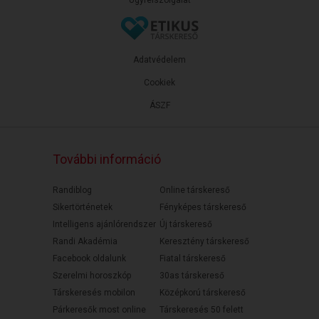
Ügyfélszolgálat
Adatvédelem
Cookiek
ÁSZF
További információ
Randiblog
Online társkereső
Sikertörténetek
Fényképes társkereső
Intelligens ajánlórendszer
Új társkereső
Randi Akadémia
Keresztény társkereső
Facebook oldalunk
Fiatal társkereső
Szerelmi horoszkóp
30as társkereső
Társkeresés mobilon
Középkorú társkereső
Párkeresők most online
Társkeresés 50 felett