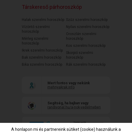
Társkereső párhoroszkóp
Halak szerelmi horoszkóp
Szűz szerelmi horoszkóp
Vízöntő szerelmi
Nyilas szerelmi horoszkóp
horoszkóp
Oroszlán szerelmi
Mérleg szerelmi
horoszkóp
horoszkóp
Kos szerelmi horoszkóp
Ikrek szerelmi horoszkóp
Skorpió szerelmi
Bak szerelmi horoszkóp
horoszkóp
Bika szerelmi horoszkóp
Rák szerelmi horoszkóp
Mert fontos vagy nekünk
mehnyakrak.info
Segítség, ha bajban vagy
randivonal.hu/a-nok-vedelmeben
A honlapon mi és partnereink sütiket (cookie) használunk a