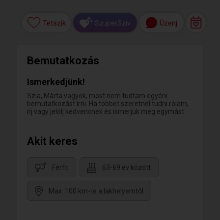
Tetszik
Üzenj
SzuperSzív
Bemutatkozás
Ismerkedjünk!
Szia, Màrta vagyok, most nem tudtam egyéni
bemutatkozást írni. Ha többet szeretnél tudni rólam,
írj vagy jelölj kedvencnek és ismerjük meg egymást.
Akit keres
Férfit
63-69 év között
Max. 100 km-re a lakhelyemtől