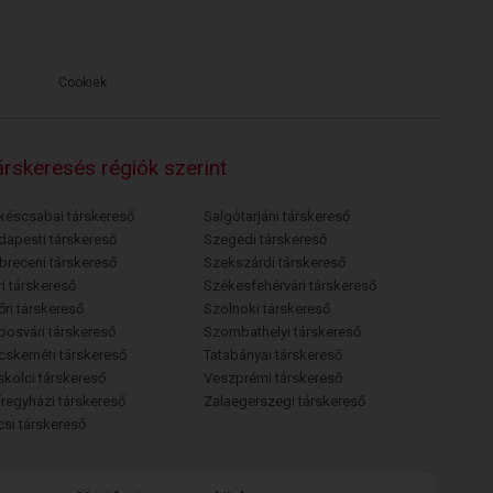
Cookiek
rskeresés régiók szerint
késcsabai társkereső
Salgótarjáni társkereső
dapesti társkereső
Szegedi társkereső
breceni társkereső
Szekszárdi társkereső
i társkereső
Székesfehérvári társkereső
őri társkereső
Szolnoki társkereső
posvári társkereső
Szombathelyi társkereső
cskeméti társkereső
Tatabányai társkereső
skolci társkereső
Veszprémi társkereső
íregyházi társkereső
Zalaegerszegi társkereső
csi társkereső