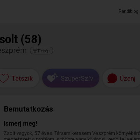
Randiblog
solt (58)
eszprém
Térkép
Tetszik
SzuperSzív
Üzenj
Bemutatkozás
Ismerj meg!
Zsolt vagyok, 57 éves. Társam keresem Veszprém környékéről
megtetszett a profilom, s többre vagy kíváncsi, vedd fel velem