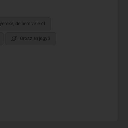
yereke, de nem vele él
Oroszlán jegyű