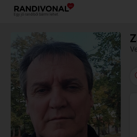
Egy jó randiból bármi lehet.
Z
V