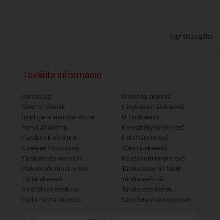
Ügyfélszolgálat
További információ
Randiblog
Online társkereső
Sikertörténetek
Fényképes társkereső
Intelligens ajánlórendszer
Új társkereső
Randi Akadémia
Keresztény társkereső
Facebook oldalunk
Fiatal társkereső
Szerelmi horoszkóp
30as társkereső
Társkeresés mobilon
Középkorú társkereső
Párkeresők most online
Társkeresés 50 felett
Elit társkereső
Társkereső nők
Válófélben lévőknek
Társkereső férfiak
Diplomás társkereső
Szerelem első keresésre