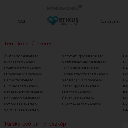
ÁSZF
Adatvédelem
Tematikus társkereső
Tá
Állatbarát társkereső
Sorozatfüggő társkereső
Bé
Bringás társkereső
Színházkedvelő társkereső
Bu
Ezermester társkereső
Táncoslábú társkereső
De
Filmkedvelő társkereső
Társasjátékozós társkereső
Egr
Gamer társkereső
Vegetáriánus társkereső
Gy
Humoros társkereső
Zenefüggő társkereső
Ka
Kertészkedő társkereső
Elvált társkeresők
Ke
Könyvmoly társkereső
Özvegy társkeresők
Mi
Motoros társkereső
Gyermekes társkeresők
Ny
Spirituális társkereső
Pé
Társkereső párhoroszkóp