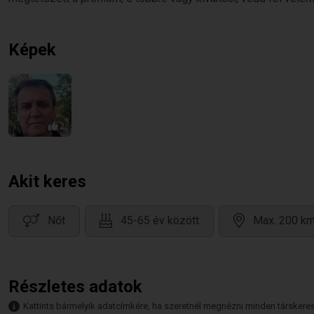
Képek
2
Akit keres
Nőt
45-65 év között
Max. 200 km
Részletes adatok
Kattints bármelyik adatcímkére, ha szeretnél megnézni minden társkeresőt,