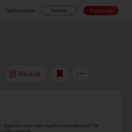
Ügyfélszolgálat
Belépés
Regisztráció
Randizz
. Egyelőre nem írtam egyéni bemutatkozást. Ha
 a kapcsolatot!