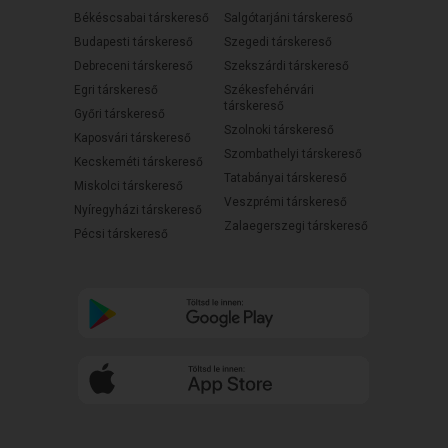
Békéscsabai társkereső
Salgótarjáni társkereső
Budapesti társkereső
Szegedi társkereső
Debreceni társkereső
Szekszárdi társkereső
Egri társkereső
Székesfehérvári
társkereső
Győri társkereső
Szolnoki társkereső
Kaposvári társkereső
Szombathelyi társkereső
Kecskeméti társkereső
Tatabányai társkereső
Miskolci társkereső
Veszprémi társkereső
Nyíregyházi társkereső
Zalaegerszegi társkereső
Pécsi társkereső