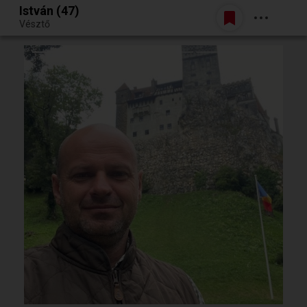
István (47)
Belépés
Vésztő
Egy jó randiból bármi lehet.