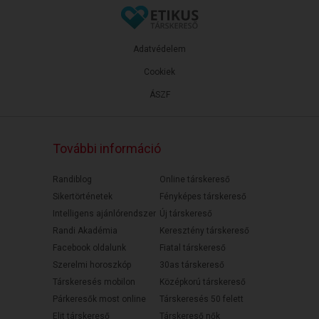
Adatvédelem
Cookiek
ÁSZF
További információ
Randiblog
Online társkereső
Sikertörténetek
Fényképes társkereső
Intelligens ajánlórendszer
Új társkereső
Randi Akadémia
Keresztény társkereső
Facebook oldalunk
Fiatal társkereső
Szerelmi horoszkóp
30as társkereső
Társkeresés mobilon
Középkorú társkereső
Párkeresők most online
Társkeresés 50 felett
Elit társkereső
Társkereső nők