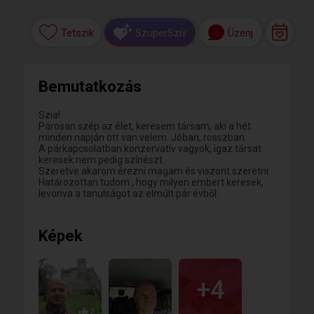
Tetszik
Üzenj
SzuperSzív
Bemutatkozás
Szia!
Párosan szép az élet, keresem társam, aki a hét
minden napján ott van velem. Jóban, rosszban.
A párkapcsolatban konzervatív vagyok, igaz társat
keresek nem pedig színészt.
Szeretve akarom érezni magam és viszont szeretni.
Határozottan tudom , hogy milyen embert keresek,
levonva a tanulságot az elmúlt pár évből.
Képek
+4
2