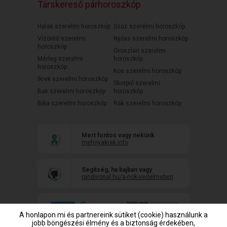
Társkereső párhoroszkóp
Halak szerelmi horoszkóp
Szűz szerelmi horoszkóp
Vízöntő szerelmi
Nyilas szerelmi horoszkóp
horoszkóp
Oroszlán szerelmi
Mérleg szerelmi
horoszkóp
horoszkóp
Kos szerelmi horoszkóp
Ikrek szerelmi horoszkóp
Skorpió szerelmi
Bak szerelmi horoszkóp
horoszkóp
Bika szerelmi horoszkóp
Rák szerelmi horoszkóp
Mert fontos vagy nekünk
mehnyakrak.info
Segítség, ha bajban vagy
randivonal.hu/a-nok-vedelmeben
A honlapon mi és partnereink sütiket (cookie) használunk a
jobb böngészési élmény és a biztonság érdekében,