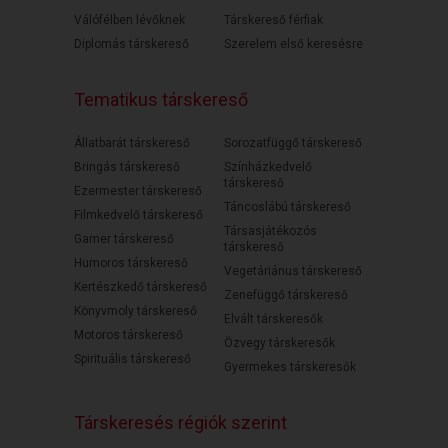
Válófélben lévőknek
Társkereső férfiak
Diplomás társkereső
Szerelem első keresésre
Tematikus társkereső
Állatbarát társkereső
Sorozatfüggő társkereső
Bringás társkereső
Színházkedvelő
társkereső
Ezermester társkereső
Táncoslábú társkereső
Filmkedvelő társkereső
Társasjátékozós
Gamer társkereső
társkereső
Humoros társkereső
Vegetáriánus társkereső
Kertészkedő társkereső
Zenefüggő társkereső
Könyvmoly társkereső
Elvált társkeresők
Motoros társkereső
Özvegy társkeresők
Spirituális társkereső
Gyermekes társkeresők
Társkeresés régiók szerint