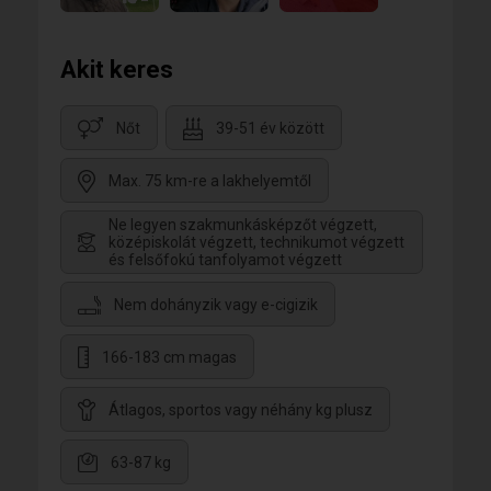
Akit keres
Nőt
39-51 év között
Max. 75 km-re a lakhelyemtől
Ne legyen szakmunkásképzőt végzett,
középiskolát végzett, technikumot végzett
és felsőfokú tanfolyamot végzett
Nem dohányzik vagy e-cigizik
166-183 cm magas
Átlagos, sportos vagy néhány kg plusz
63-87 kg