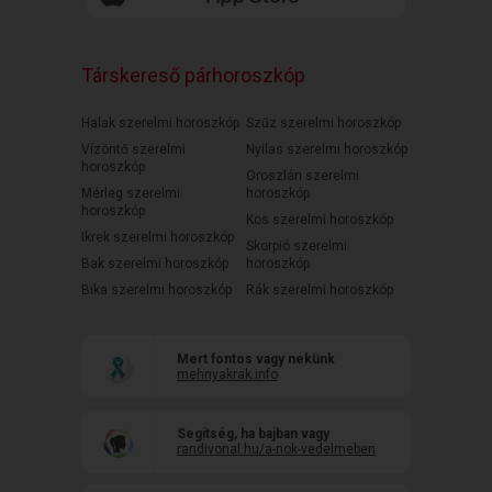
Társkereső párhoroszkóp
Halak szerelmi horoszkóp
Szűz szerelmi horoszkóp
Vízöntő szerelmi
Nyilas szerelmi horoszkóp
horoszkóp
Oroszlán szerelmi
Mérleg szerelmi
horoszkóp
horoszkóp
Kos szerelmi horoszkóp
Ikrek szerelmi horoszkóp
Skorpió szerelmi
Bak szerelmi horoszkóp
horoszkóp
Bika szerelmi horoszkóp
Rák szerelmi horoszkóp
Mert fontos vagy nekünk
mehnyakrak.info
Segítség, ha bajban vagy
randivonal.hu/a-nok-vedelmeben