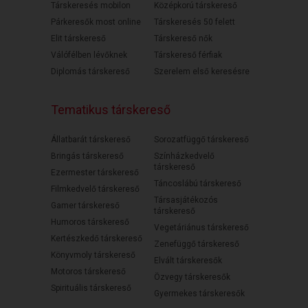
Társkeresés mobilon
Középkorú társkereső
Párkeresők most online
Társkeresés 50 felett
Elit társkereső
Társkereső nők
Válófélben lévőknek
Társkereső férfiak
Diplomás társkereső
Szerelem első keresésre
Tematikus társkereső
Állatbarát társkereső
Sorozatfüggő társkereső
Bringás társkereső
Színházkedvelő
társkereső
Ezermester társkereső
Táncoslábú társkereső
Filmkedvelő társkereső
Társasjátékozós
Gamer társkereső
társkereső
Humoros társkereső
Vegetáriánus társkereső
Kertészkedő társkereső
Zenefüggő társkereső
Könyvmoly társkereső
Elvált társkeresők
Motoros társkereső
Özvegy társkeresők
Spirituális társkereső
Gyermekes társkeresők