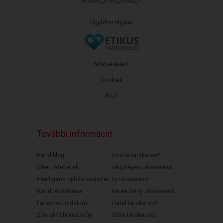
Ügyfélszolgálat
Adatvédelem
Cookiek
ÁSZF
További információ
Randiblog
Online társkereső
Sikertörténetek
Fényképes társkereső
Intelligens ajánlórendszer
Új társkereső
Randi Akadémia
Keresztény társkereső
Facebook oldalunk
Fiatal társkereső
Szerelmi horoszkóp
30as társkereső