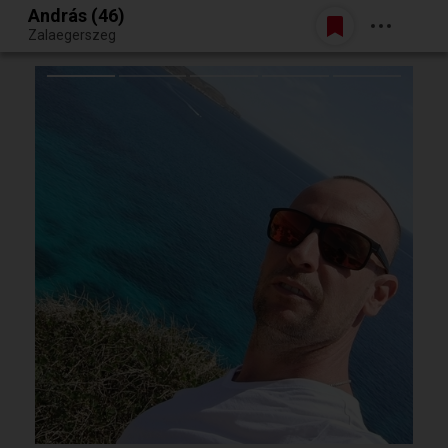
András (46)
Belépés
Zalaegerszeg
Egy jó randiból bármi lehet.