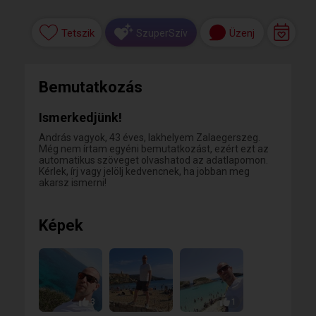
Tetszik
Üzenj
SzuperSzív
Bemutatkozás
Ismerkedjünk!
András vagyok, 43 éves, lakhelyem Zalaegerszeg.
Még nem írtam egyéni bemutatkozást, ezért ezt az
automatikus szöveget olvashatod az adatlapomon.
Kérlek, írj vagy jelölj kedvencnek, ha jobban meg
akarsz ismerni!
Képek
3
1