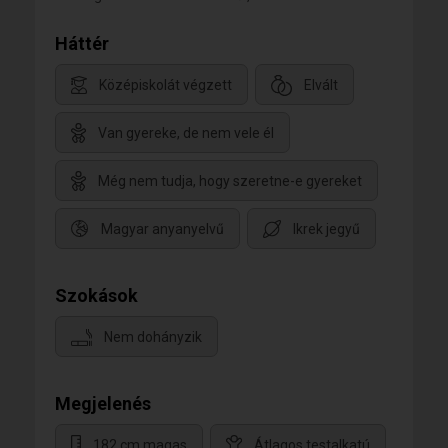
Háttér
Középiskolát végzett
Elvált
Van gyereke, de nem vele él
Még nem tudja, hogy szeretne-e gyereket
Magyar anyanyelvű
Ikrek jegyű
Szokások
Nem dohányzik
Megjelenés
182 cm magas
Átlagos testalkatú