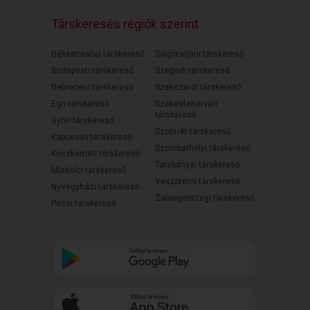
Társkeresés régiók szerint
Békéscsabai társkereső
Salgótarjáni társkereső
Budapesti társkereső
Szegedi társkereső
Debreceni társkereső
Szekszárdi társkereső
Egri társkereső
Székesfehérvári
társkereső
Győri társkereső
Szolnoki társkereső
Kaposvári társkereső
Szombathelyi társkereső
Kecskeméti társkereső
Tatabányai társkereső
Miskolci társkereső
Veszprémi társkereső
Nyíregyházi társkereső
Zalaegerszegi társkereső
Pécsi társkereső