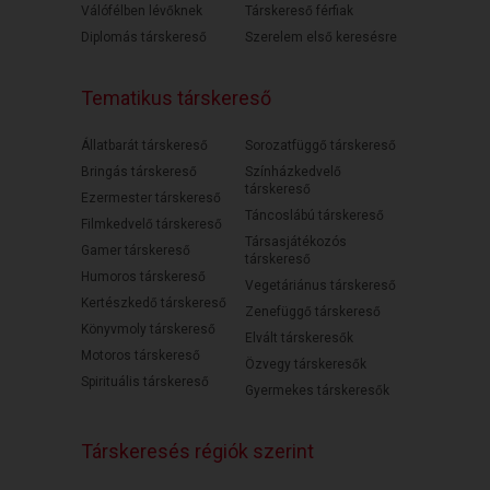
Válófélben lévőknek
Társkereső férfiak
Diplomás társkereső
Szerelem első keresésre
Tematikus társkereső
Állatbarát társkereső
Sorozatfüggő társkereső
Bringás társkereső
Színházkedvelő
társkereső
Ezermester társkereső
Táncoslábú társkereső
Filmkedvelő társkereső
Társasjátékozós
Gamer társkereső
társkereső
Humoros társkereső
Vegetáriánus társkereső
Kertészkedő társkereső
Zenefüggő társkereső
Könyvmoly társkereső
Elvált társkeresők
Motoros társkereső
Özvegy társkeresők
Spirituális társkereső
Gyermekes társkeresők
Társkeresés régiók szerint