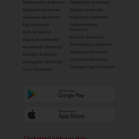
Békéscsabai társkereső
Salgótarjáni társkereső
Budapesti társkereső
Szegedi társkereső
Debreceni társkereső
Szekszárdi társkereső
Egri társkereső
Székesfehérvári
társkereső
Győri társkereső
Szolnoki társkereső
Kaposvári társkereső
Szombathelyi társkereső
Kecskeméti társkereső
Tatabányai társkereső
Miskolci társkereső
Veszprémi társkereső
Nyíregyházi társkereső
Zalaegerszegi társkereső
Pécsi társkereső
Társkereső párhoroszkóp