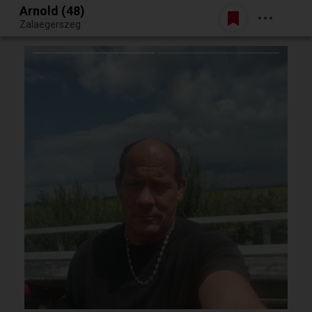
Arnold (48)
Belépés
Zalaegerszeg
Egy jó randiból bármi lehet.