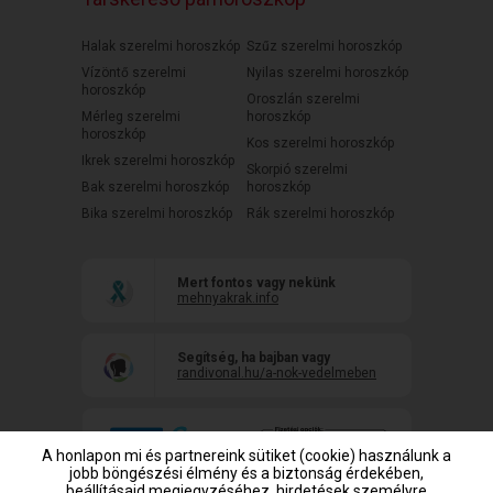
Halak szerelmi horoszkóp
Szűz szerelmi horoszkóp
Vízöntő szerelmi
Nyilas szerelmi horoszkóp
horoszkóp
Oroszlán szerelmi
Mérleg szerelmi
horoszkóp
horoszkóp
Kos szerelmi horoszkóp
Ikrek szerelmi horoszkóp
Skorpió szerelmi
Bak szerelmi horoszkóp
horoszkóp
Bika szerelmi horoszkóp
Rák szerelmi horoszkóp
Mert fontos vagy nekünk
mehnyakrak.info
Segítség, ha bajban vagy
randivonal.hu/a-nok-vedelmeben
A honlapon mi és partnereink sütiket (cookie) használunk a
jobb böngészési élmény és a biztonság érdekében,
beállításaid megjegyzéséhez, hirdetések személyre