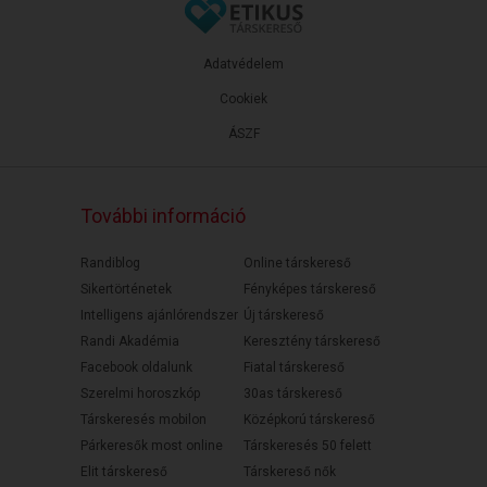
Adatvédelem
Cookiek
ÁSZF
További információ
Randiblog
Online társkereső
Sikertörténetek
Fényképes társkereső
Intelligens ajánlórendszer
Új társkereső
Randi Akadémia
Keresztény társkereső
Facebook oldalunk
Fiatal társkereső
Szerelmi horoszkóp
30as társkereső
Társkeresés mobilon
Középkorú társkereső
Párkeresők most online
Társkeresés 50 felett
Elit társkereső
Társkereső nők