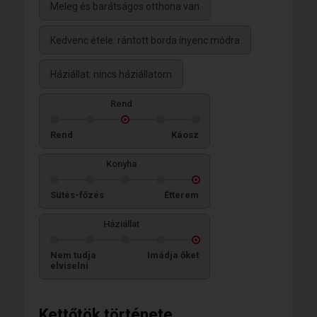
Meleg és barátságos otthona van
Kedvenc étele: rántott borda ínyenc módra
Háziállat: nincs háziállatom
Rend
Rend
Káosz
Konyha
Sütés-főzés
Étterem
Háziállat
Nem tudja
Imádja őket
elviselni
Kettőtök története