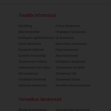
További információ
Randiblog
Online társkereső
Sikertörténetek
Fényképes társkereső
Intelligens ajánlórendszer
Új társkereső
Randi Akadémia
Keresztény társkereső
Facebook oldalunk
Fiatal társkereső
Szerelmi horoszkóp
30as társkereső
Társkeresés mobilon
Középkorú társkereső
Párkeresők most online
Társkeresés 50 felett
Elit társkereső
Társkereső nők
Válófélben lévőknek
Társkereső férfiak
Diplomás társkereső
Szerelem első keresésre
Tematikus társkereső
Állatbarát társkereső
Sorozatfüggő társkereső