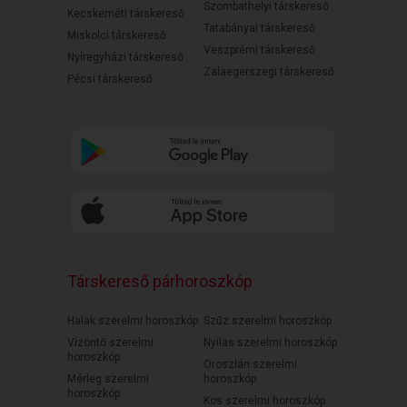
Szombathelyi társkereső
Kecskeméti társkereső
Tatabányai társkereső
Miskolci társkereső
Veszprémi társkereső
Nyíregyházi társkereső
Zalaegerszegi társkereső
Pécsi társkereső
Társkereső párhoroszkóp
Halak szerelmi horoszkóp
Szűz szerelmi horoszkóp
Vízöntő szerelmi
Nyilas szerelmi horoszkóp
horoszkóp
Oroszlán szerelmi
Mérleg szerelmi
horoszkóp
horoszkóp
Kos szerelmi horoszkóp