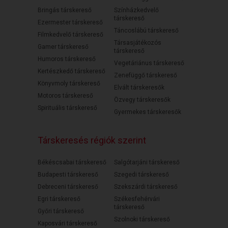
Bringás társkereső
Színházkedvelő
társkereső
Ezermester társkereső
Táncoslábú társkereső
Filmkedvelő társkereső
Társasjátékozós
Gamer társkereső
társkereső
Humoros társkereső
Vegetáriánus társkereső
Kertészkedő társkereső
Zenefüggő társkereső
Könyvmoly társkereső
Elvált társkeresők
Motoros társkereső
Özvegy társkeresők
Spirituális társkereső
Gyermekes társkeresők
Társkeresés régiók szerint
Békéscsabai társkereső
Salgótarjáni társkereső
Budapesti társkereső
Szegedi társkereső
Debreceni társkereső
Szekszárdi társkereső
Egri társkereső
Székesfehérvári
társkereső
Győri társkereső
Szolnoki társkereső
Kaposvári társkereső