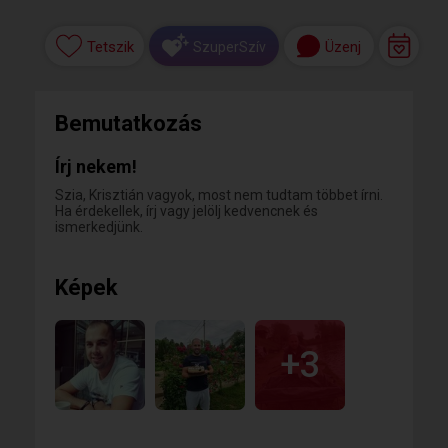
Tetszik
Üzenj
SzuperSzív
Bemutatkozás
Írj nekem!
Szia, Krisztián vagyok, most nem tudtam többet írni.
Ha érdekellek, írj vagy jelölj kedvencnek és
ismerkedjünk.
Képek
+3