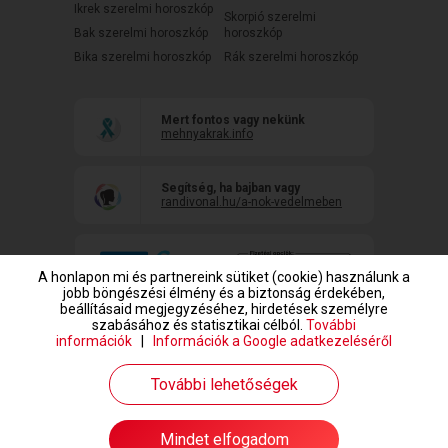
Ikrek szerelmi horoszkóp
Skorpió szerelmi
Bak szerelmi horoszkóp
horoszkóp
Bika szerelmi horoszkóp
Rák szerelmi horoszkóp
Mert fontos vagy nekünk
mehnyakrak.info
Segítség, ha bajban vagy
randivonal.hu/a-nok-vedelmeben
A honlapon mi és partnereink sütiket (cookie) használunk a
jobb böngészési élmény és a biztonság érdekében,
beállításaid megjegyzéséhez, hirdetések személyre
szabásához és statisztikai célból.
További
információk
|
Információk a Google adatkezeléséről
www.randivonal.hu © Copyright 1999-2026 Dating Central Europe Zrt.
További lehetőségek
Mindet elfogadom