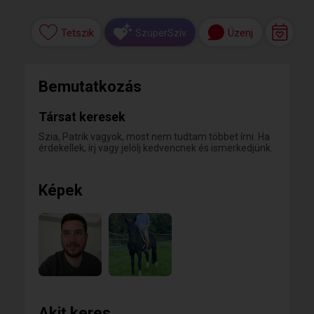
Tetszik
Üzenj
SzuperSzív
Bemutatkozás
Társat keresek
Szia, Patrik vagyok, most nem tudtam többet írni. Ha
érdekellek, írj vagy jelölj kedvencnek és ismerkedjünk.
Képek
Akit keres