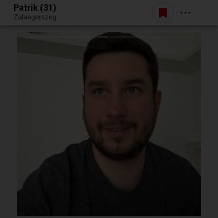
Patrik (31)
Belépés
Zalaegerszeg
Egy jó randiból bármi lehet.