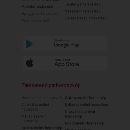
Tatabányai társkereső
Miskolci társkereső
Veszprémi társkereső
Nyíregyházi társkereső
Zalaegerszegi társkereső
Pécsi társkereső
Társkereső párhoroszkóp
Halak szerelmi horoszkóp
Szűz szerelmi horoszkóp
Vízöntő szerelmi
Nyilas szerelmi horoszkóp
horoszkóp
Oroszlán szerelmi
Mérleg szerelmi
horoszkóp
horoszkóp
Kos szerelmi horoszkóp
Ikrek szerelmi horoszkóp