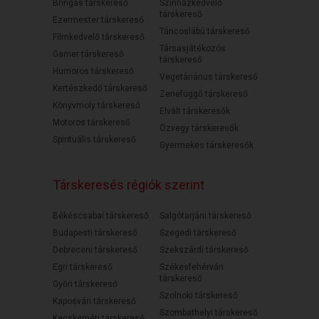
Bringás társkereső
Színházkedvelő
társkereső
Ezermester társkereső
Táncoslábú társkereső
Filmkedvelő társkereső
Társasjátékozós
Gamer társkereső
társkereső
Humoros társkereső
Vegetáriánus társkereső
Kertészkedő társkereső
Zenefüggő társkereső
Könyvmoly társkereső
Elvált társkeresők
Motoros társkereső
Özvegy társkeresők
Spirituális társkereső
Gyermekes társkeresők
Társkeresés régiók szerint
Békéscsabai társkereső
Salgótarjáni társkereső
Budapesti társkereső
Szegedi társkereső
Debreceni társkereső
Szekszárdi társkereső
Egri társkereső
Székesfehérvári
társkereső
Győri társkereső
Szolnoki társkereső
Kaposvári társkereső
Szombathelyi társkereső
Kecskeméti társkereső