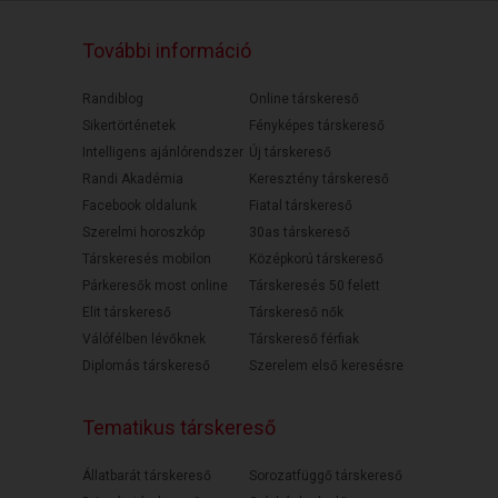
További információ
Randiblog
Online társkereső
Sikertörténetek
Fényképes társkereső
Intelligens ajánlórendszer
Új társkereső
Randi Akadémia
Keresztény társkereső
Facebook oldalunk
Fiatal társkereső
Szerelmi horoszkóp
30as társkereső
Társkeresés mobilon
Középkorú társkereső
Párkeresők most online
Társkeresés 50 felett
Elit társkereső
Társkereső nők
Válófélben lévőknek
Társkereső férfiak
Diplomás társkereső
Szerelem első keresésre
Tematikus társkereső
Állatbarát társkereső
Sorozatfüggő társkereső