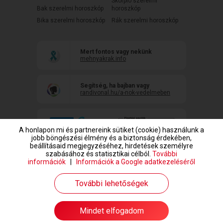
Skorpió szerelmi
Bak szerelmi horoszkóp
horoszkóp
Bika szerelmi horoszkóp
Rák szerelmi horoszkóp
Mert fontos vagy nekünk
mehnyakrak.info
Segítség, ha bajban vagy
randivonal.hu/a-nok-vedelmeben
A honlapon mi és partnereink sütiket (cookie) használunk a
jobb böngészési élmény és a biztonság érdekében,
beállításaid megjegyzéséhez, hirdetések személyre
szabásához és statisztikai célból.
További
információk
|
Információk a Google adatkezeléséről
www.randivonal.hu © Copyright 1999-2026 Dating Central Europe Zrt.
További lehetőségek
Mindet elfogadom