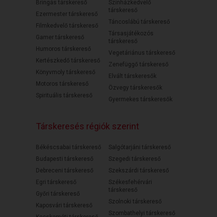
Bringás társkereső
Színházkedvelő
társkereső
Ezermester társkereső
Táncoslábú társkereső
Filmkedvelő társkereső
Társasjátékozós
Gamer társkereső
társkereső
Humoros társkereső
Vegetáriánus társkereső
Kertészkedő társkereső
Zenefüggő társkereső
Könyvmoly társkereső
Elvált társkeresők
Motoros társkereső
Özvegy társkeresők
Spirituális társkereső
Gyermekes társkeresők
Társkeresés régiók szerint
Békéscsabai társkereső
Salgótarjáni társkereső
Budapesti társkereső
Szegedi társkereső
Debreceni társkereső
Szekszárdi társkereső
Egri társkereső
Székesfehérvári
társkereső
Győri társkereső
Szolnoki társkereső
Kaposvári társkereső
Szombathelyi társkereső