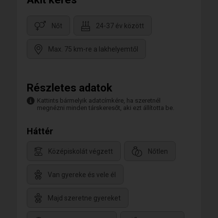
Nőt
24-37 év között
Max. 75 km-re a lakhelyemtől
Részletes adatok
Kattints bármelyik adatcímkére, ha szeretnél
megnézni minden társkeresőt, aki ezt állította be.
Háttér
Középiskolát végzett
Nőtlen
Van gyereke és vele él
Majd szeretne gyereket