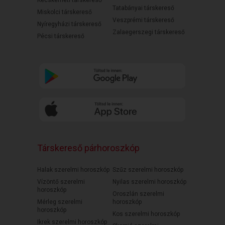
Kecskeméti társkereső
Tatabányai társkereső
Miskolci társkereső
Veszprémi társkereső
Nyíregyházi társkereső
Zalaegerszegi társkereső
Pécsi társkereső
Társkereső párhoroszkóp
Halak szerelmi horoszkóp
Szűz szerelmi horoszkóp
Vízöntő szerelmi
Nyilas szerelmi horoszkóp
horoszkóp
Oroszlán szerelmi
Mérleg szerelmi
horoszkóp
horoszkóp
Kos szerelmi horoszkóp
Ikrek szerelmi horoszkóp