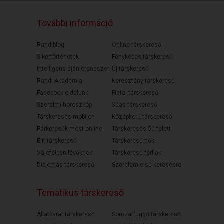
További információ
Randiblog
Online társkereső
Sikertörténetek
Fényképes társkereső
Intelligens ajánlórendszer
Új társkereső
Randi Akadémia
Keresztény társkereső
Facebook oldalunk
Fiatal társkereső
Szerelmi horoszkóp
30as társkereső
Társkeresés mobilon
Középkorú társkereső
Párkeresők most online
Társkeresés 50 felett
Elit társkereső
Társkereső nők
Válófélben lévőknek
Társkereső férfiak
Diplomás társkereső
Szerelem első keresésre
Tematikus társkereső
Állatbarát társkereső
Sorozatfüggő társkereső