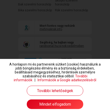
Skorpió szerelmi
Bak szerelmi horoszkóp
horoszkóp
Bika szerelmi horoszkóp
Rák szerelmi horoszkóp
Mert fontos vagy nekünk
mehnyakrak.info
Segítség, ha bajban vagy
randivonal.hu/a-nok-vedelmeben
A honlapon mi és partnereink sütiket (cookie) használunk a
jobb böngészési élmény és a biztonság érdekében,
beállításaid megjegyzéséhez, hirdetések személyre
szabásához és statisztikai célból.
További
információk
|
Információk a Google adatkezeléséről
www.randivonal.hu © Copyright 1999-2026 Dating Central Europe Zrt.
További lehetőségek
Mindet elfogadom