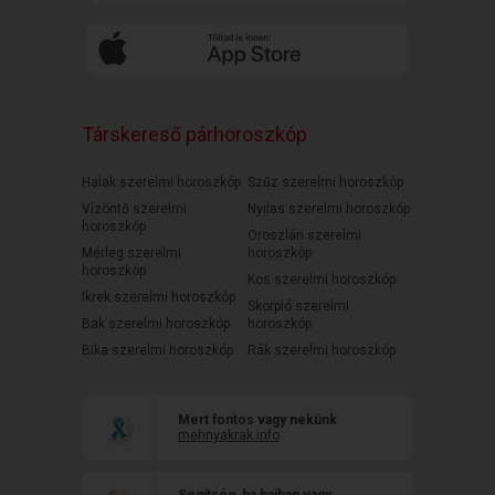
Társkereső párhoroszkóp
Halak szerelmi horoszkóp
Szűz szerelmi horoszkóp
Vízöntő szerelmi
Nyilas szerelmi horoszkóp
horoszkóp
Oroszlán szerelmi
Mérleg szerelmi
horoszkóp
horoszkóp
Kos szerelmi horoszkóp
Ikrek szerelmi horoszkóp
Skorpió szerelmi
Bak szerelmi horoszkóp
horoszkóp
Bika szerelmi horoszkóp
Rák szerelmi horoszkóp
Mert fontos vagy nekünk
mehnyakrak.info