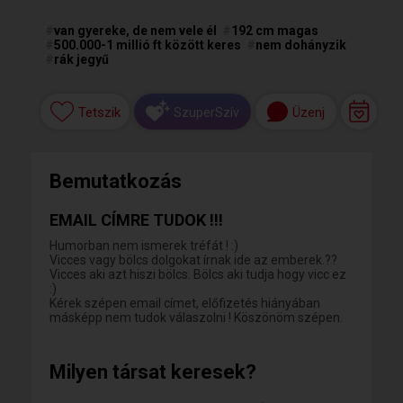
#
van gyereke, de nem vele él
#
192 cm magas
#
500.000-1 millió ft között keres
#
nem dohányzik
#
rák jegyű
Tetszik
Üzenj
SzuperSzív
Bemutatkozás
EMAIL CÍMRE TUDOK !!!
Humorban nem ismerek tréfát ! :)
Vicces vagy bölcs dolgokat írnak ide az emberek.??
Vicces aki azt hiszi bölcs. Bölcs aki tudja hogy vicc ez
:)
Kérek szépen email címet, előfizetés hiányában
másképp nem tudok válaszolni ! Köszönöm szépen.
Milyen társat keresek?