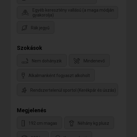
Egyéb keresztény vallású (a maga módján
gyakorolja)
Rák jegyű
Szokások
Nem dohányzik
Mindenevő
Alkalmanként fogyaszt alkoholt
Rendszertelenül sportol (Kerékpár és úszás)
Megjelenés
192 cm magas
Néhány kg plusz