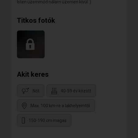
Isten üzemmód nálam üzemen kívül :)
Titkos fotók
Akit keres
Nőt
40-59 év között
Max. 100 km-re a lakhelyemtől
150-190 cm magas