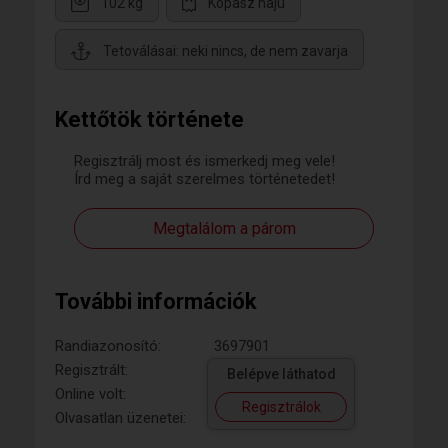
102 kg
Kopasz hajú
Tetoválásai: neki nincs, de nem zavarja
Kettőtök története
Regisztrálj most és ismerkedj meg vele!
Írd meg a saját szerelmes történetedet!
Megtalálom a párom
További információk
Randiazonosító:
3697901
Regisztrált:
Belépve láthatod
Online volt:
Regisztrálok
Olvasatlan üzenetei: