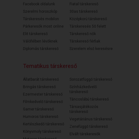
Facebook oldalunk
Fiatal társkereső
Szerelmi horoszkóp
30as társkereső
Társkeresés mobilon
Középkorú társkereső
Párkeresők most online
Társkeresés 50 felett
Elit társkereső
Társkereső nők
Válófélben lévőknek
Társkereső férfiak
Diplomás társkereső
Szerelem első keresésre
Tematikus társkereső
Állatbarát társkereső
Sorozatfüggő társkereső
Bringás társkereső
Színházkedvelő
társkereső
Ezermester társkereső
Táncoslábú társkereső
Filmkedvelő társkereső
Társasjátékozós
Gamer társkereső
társkereső
Humoros társkereső
Vegetáriánus társkereső
Kertészkedő társkereső
Zenefüggő társkereső
Könyvmoly társkereső
Elvált társkeresők