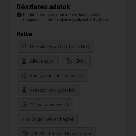
Részletes adatok
Kattints bármelyik adatcímkére, ha szeretnél
megnézni minden társkeresőt, aki ezt állította be.
Háttér
Főiskolát végzett (Informatika)
Alkalmazott
Elvált
Van gyereke, de nem vele él
Nem szeretne gyereket
Magyar anyanyelvű
Angol nyelven beszél
500.000-1 millió Ft között keres