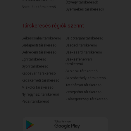
Motoros társkereső
Özvegy társkeresők
Spirituális társkereső
Gyermekes társkeresők
Társkeresés régiók szerint
Békéscsabai társkereső
Salgótarjáni társkereső
Budapesti társkereső
Szegedi társkereső
Debreceni társkereső
Szekszárdi társkereső
Egri társkereső
Székesfehérvári
társkereső
Győri társkereső
Szolnoki társkereső
Kaposvári társkereső
Szombathelyi társkereső
Kecskeméti társkereső
Tatabányai társkereső
Miskolci társkereső
Veszprémi társkereső
Nyíregyházi társkereső
Zalaegerszegi társkereső
Pécsi társkereső