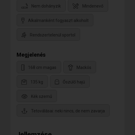
Nem dohányzik
Mindenevő
Alkalmanként fogyaszt alkoholt
Rendszertelenül sportol
Megjelenés
168 cm magas
Mackós
135 kg
Őszülő hajú
Kék szemű
Tetoválásai: neki nincs, de nem zavarja
Jellemzése