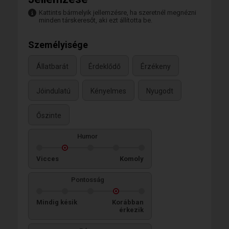
Kattints bármelyik jellemzésre, ha szeretnél megnézni
minden társkeresőt, aki ezt állította be.
Személyisége
Állatbarát
Érdeklődő
Érzékeny
Jóindulatú
Kényelmes
Nyugodt
Őszinte
Humor
Vicces
Komoly
Pontosság
Mindig késik
Korábban
érkezik