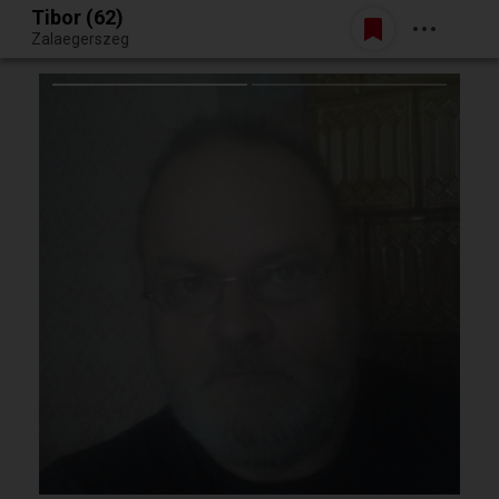
Tibor (62)
Belépés
Zalaegerszeg
Egy jó randiból bármi lehet.