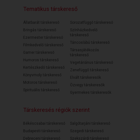
Tematikus társkereső
Állatbarát társkereső
Sorozatfüggő társkereső
Bringás társkereső
Színházkedvelő
társkereső
Ezermester társkereső
Táncoslábú társkereső
Filmkedvelő társkereső
Társasjátékozós
Gamer társkereső
társkereső
Humoros társkereső
Vegetáriánus társkereső
Kertészkedő társkereső
Zenefüggő társkereső
Könyvmoly társkereső
Elvált társkeresők
Motoros társkereső
Özvegy társkeresők
Spirituális társkereső
Gyermekes társkeresők
Társkeresés régiók szerint
Békéscsabai társkereső
Salgótarjáni társkereső
Budapesti társkereső
Szegedi társkereső
Debreceni társkereső
Szekszárdi társkereső