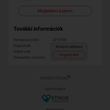
Megtalálom a párom
További információk
Randiazonosító:
3219768
Regisztrált:
Belépve láthatod
Online volt:
Regisztrálok
Olvasatlan üzenetei:
Ügyfélszolgálat
Adatvédelem