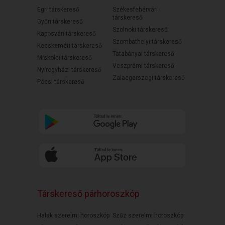
Egri társkereső
Székesfehérvári
társkereső
Győri társkereső
Szolnoki társkereső
Kaposvári társkereső
Szombathelyi társkereső
Kecskeméti társkereső
Tatabányai társkereső
Miskolci társkereső
Veszprémi társkereső
Nyíregyházi társkereső
Zalaegerszegi társkereső
Pécsi társkereső
Társkereső párhoroszkóp
Halak szerelmi horoszkóp
Szűz szerelmi horoszkóp