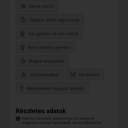
Barna szemű
Hajadon, elvált vagy özvegy
Van gyereke, de nem vele él
Nem szeretne gyereket
Magyar anyanyelvű
Római katolikus
Mindenevő
Alkalmanként fogyaszt alkoholt
Részletes adatok
Kattints bármelyik adatcímkére, ha szeretnél
megnézni minden társkeresőt, aki ezt állította be.