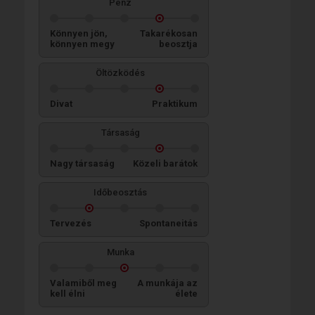
Pénz
Könnyen jön,
Takarékosan
könnyen megy
beosztja
Öltözködés
Divat
Praktikum
Társaság
Nagy társaság
Közeli barátok
Időbeosztás
Tervezés
Spontaneitás
Munka
Valamiből meg
A munkája az
kell élni
élete