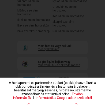
Vízöntő szerelmi
Nyilas szerelmi horoszkóp
horoszkóp
Oroszlán szerelmi
Mérleg szerelmi
horoszkóp
horoszkóp
Kos szerelmi horoszkóp
Ikrek szerelmi horoszkóp
Skorpió szerelmi
Bak szerelmi horoszkóp
horoszkóp
Bika szerelmi horoszkóp
Rák szerelmi horoszkóp
Mert fontos vagy nekünk
mehnyakrak.info
Segítség, ha bajban vagy
randivonal.hu/a-nok-vedelmeben
A honlapon mi és partnereink sütiket (cookie) használunk a
jobb böngészési élmény és a biztonság érdekében,
beállításaid megjegyzéséhez, hirdetések személyre
szabásához és statisztikai célból.
További
információk
|
Információk a Google adatkezeléséről