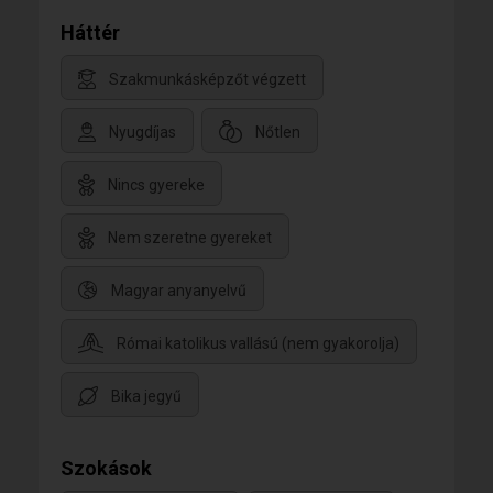
Háttér
Szakmunkásképzőt végzett
Nyugdíjas
Nőtlen
Nincs gyereke
Nem szeretne gyereket
Magyar anyanyelvű
Római katolikus vallású (nem gyakorolja)
Bika jegyű
Szokások