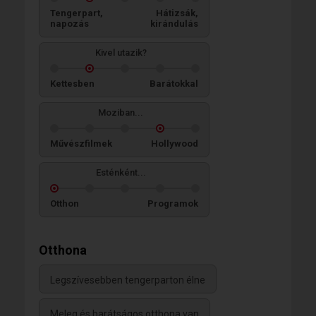
Tengerpart,
Hátizsák,
napozás
kirándulás
Kivel utazik?
Kettesben
Barátokkal
Moziban...
Művészfilmek
Hollywood
Esténként...
Otthon
Programok
Otthona
Legszívesebben tengerparton élne
Meleg és barátságos otthona van