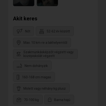
Akit keres
Nőt
52-62 év között
Max. 10 km-re a lakhelyemtől
Szakmunkásképzőt végzett vagy
középiskolát végzett
Nem dohányzik
160-168 cm magas
Molett vagy néhány kg plusz
70-100 kg
Barna hajú