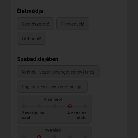
Életmódja
Csendszerető
Filmkedvelő
Otthonülő
Szabadidejében
Kirándul, vezet, pihenget és tévét néz
Pop, rock és disco zenét hallgat
A zenéről
Zavarja, ha
A zene az
szól
élete
Nyaralás: