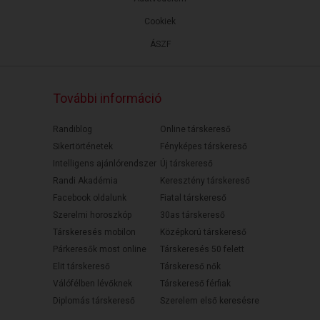
Cookiek
ÁSZF
További információ
Randiblog
Online társkereső
Sikertörténetek
Fényképes társkereső
Intelligens ajánlórendszer
Új társkereső
Randi Akadémia
Keresztény társkereső
Facebook oldalunk
Fiatal társkereső
Szerelmi horoszkóp
30as társkereső
Társkeresés mobilon
Középkorú társkereső
Párkeresők most online
Társkeresés 50 felett
Elit társkereső
Társkereső nők
Válófélben lévőknek
Társkereső férfiak
Diplomás társkereső
Szerelem első keresésre