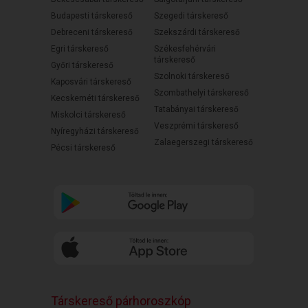
Budapesti társkereső
Szegedi társkereső
Debreceni társkereső
Szekszárdi társkereső
Egri társkereső
Székesfehérvári
társkereső
Győri társkereső
Szolnoki társkereső
Kaposvári társkereső
Szombathelyi társkereső
Kecskeméti társkereső
Tatabányai társkereső
Miskolci társkereső
Veszprémi társkereső
Nyíregyházi társkereső
Zalaegerszegi társkereső
Pécsi társkereső
Társkereső párhoroszkóp