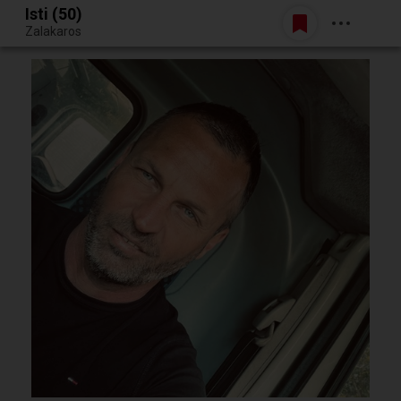
Isti (50)
Belépés
Zalakaros
Egy jó randiból bármi lehet.