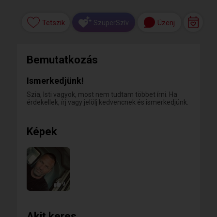
Tetszik
Üzenj
SzuperSzív
Bemutatkozás
Ismerkedjünk!
Szia, Isti vagyok, most nem tudtam többet írni. Ha
érdekellek, írj vagy jelölj kedvencnek és ismerkedjünk.
Képek
9
Akit keres