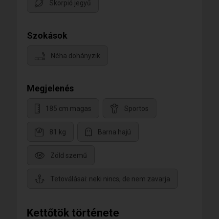
Skorpió jegyű
Szokások
Néha dohányzik
Megjelenés
185 cm magas
Sportos
81 kg
Barna hajú
Zöld szemű
Tetoválásai: neki nincs, de nem zavarja
Kettőtök története