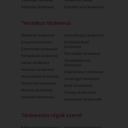
Válófélben lévőknek
Társkereső férfiak
Diplomás társkereső
Szerelem első keresésre
Tematikus társkereső
Állatbarát társkereső
Sorozatfüggő társkereső
Bringás társkereső
Színházkedvelő
társkereső
Ezermester társkereső
Táncoslábú társkereső
Filmkedvelő társkereső
Társasjátékozós
Gamer társkereső
társkereső
Humoros társkereső
Vegetáriánus társkereső
Kertészkedő társkereső
Zenefüggő társkereső
Könyvmoly társkereső
Elvált társkeresők
Motoros társkereső
Özvegy társkeresők
Spirituális társkereső
Gyermekes társkeresők
Társkeresés régiók szerint
Békéscsabai társkereső
Salgótarjáni társkereső