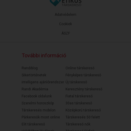
Adatvédelem
Cookiek
ÁSZF
További információ
Randiblog
Online társkereső
Sikertörténetek
Fényképes társkereső
Intelligens ajánlórendszer
Új társkereső
Randi Akadémia
Keresztény társkereső
Facebook oldalunk
Fiatal társkereső
Szerelmi horoszkóp
30as társkereső
Társkeresés mobilon
Középkorú társkereső
Párkeresők most online
Társkeresés 50 felett
Elit társkereső
Társkereső nők