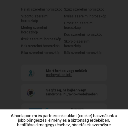
Halak szerelmi horoszkóp
Szűz szerelmi horoszkóp
Vízöntő szerelmi
Nyilas szerelmi horoszkóp
horoszkóp
Oroszlán szerelmi
Mérleg szerelmi
horoszkóp
horoszkóp
Kos szerelmi horoszkóp
Ikrek szerelmi horoszkóp
Skorpió szerelmi
Bak szerelmi horoszkóp
horoszkóp
Bika szerelmi horoszkóp
Rák szerelmi horoszkóp
Mert fontos vagy nekünk
mehnyakrak.info
Segítség, ha bajban vagy
randivonal.hu/a-nok-vedelmeben
A honlapon mi és partnereink sütiket (cookie) használunk a
jobb böngészési élmény és a biztonság érdekében,
beállításaid megjegyzéséhez, hirdetések személyre