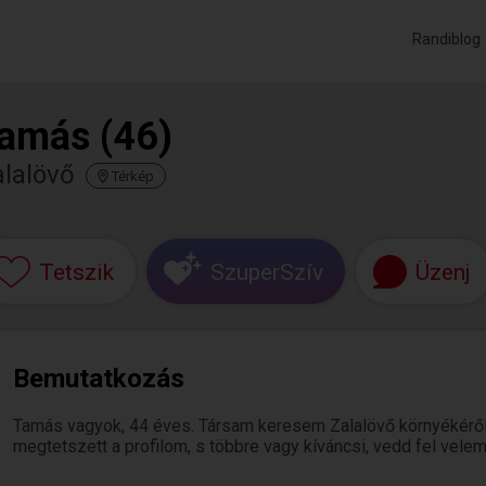
Randiblog
amás (46)
lalövő
Térkép
Tetszik
SzuperSzív
Üzenj
Bemutatkozás
Tamás vagyok, 44 éves. Társam keresem Zalalövő környékéről
megtetszett a profilom, s többre vagy kíváncsi, vedd fel velem