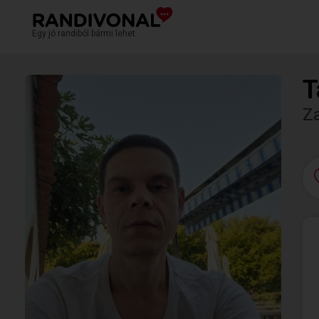
Egy jó randiból bármi lehet.
T
Za