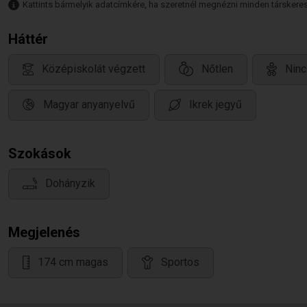
Kattints bármelyik adatcímkére, ha szeretnél megnézni minden társkeresőt,
Háttér
Középiskolát végzett
Nőtlen
Ninc
Magyar anyanyelvű
Ikrek jegyű
Szokások
Dohányzik
Megjelenés
174 cm magas
Sportos