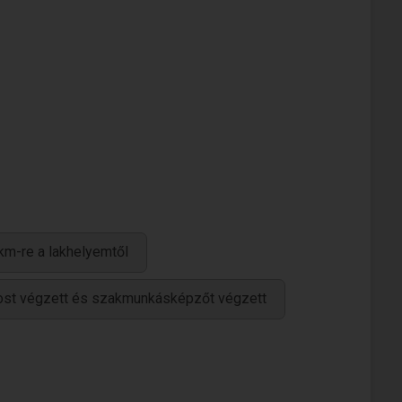
km-re a lakhelyemtől
ánost végzett és szakmunkásképzőt végzett