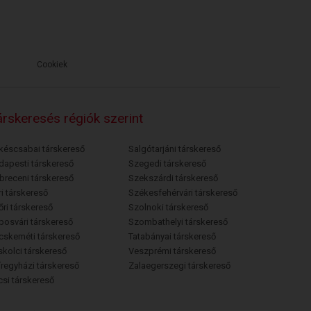
Cookiek
rskeresés régiók szerint
késcsabai társkereső
Salgótarjáni társkereső
dapesti társkereső
Szegedi társkereső
breceni társkereső
Szekszárdi társkereső
i társkereső
Székesfehérvári társkereső
őri társkereső
Szolnoki társkereső
posvári társkereső
Szombathelyi társkereső
cskeméti társkereső
Tatabányai társkereső
skolci társkereső
Veszprémi társkereső
íregyházi társkereső
Zalaegerszegi társkereső
csi társkereső