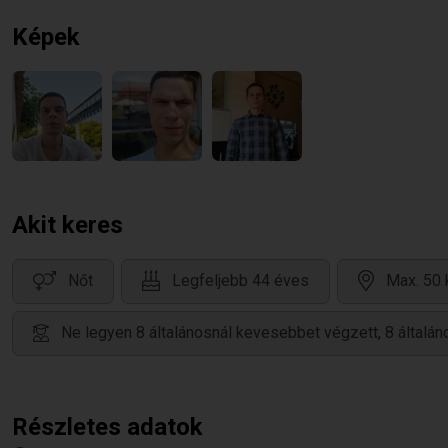
Képek
Akit keres
Nőt
Legfeljebb 44 éves
Max. 50 
Ne legyen 8 általánosnál kevesebbet végzett, 8 által
Részletes adatok