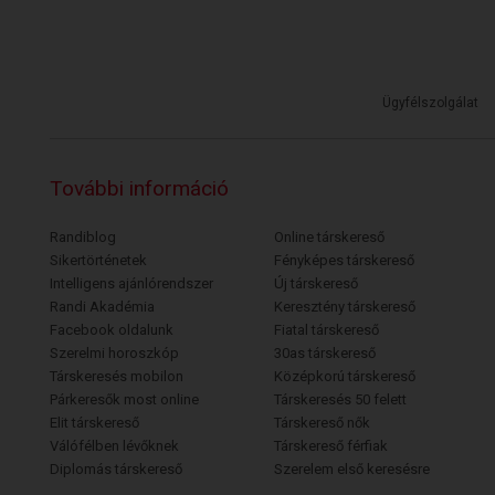
Ügyfélszolgálat
További információ
Randiblog
Online társkereső
Sikertörténetek
Fényképes társkereső
Intelligens ajánlórendszer
Új társkereső
Randi Akadémia
Keresztény társkereső
Facebook oldalunk
Fiatal társkereső
Szerelmi horoszkóp
30as társkereső
Társkeresés mobilon
Középkorú társkereső
Párkeresők most online
Társkeresés 50 felett
Elit társkereső
Társkereső nők
Válófélben lévőknek
Társkereső férfiak
Diplomás társkereső
Szerelem első keresésre