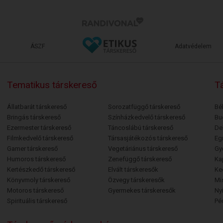
ÁSZF
Adatvédelem
Tematikus társkereső
Tá
Állatbarát társkereső
Sorozatfüggő társkereső
Bé
Bringás társkereső
Színházkedvelő társkereső
Bu
Ezermester társkereső
Táncoslábú társkereső
De
Filmkedvelő társkereső
Társasjátékozós társkereső
Egr
Gamer társkereső
Vegetáriánus társkereső
Gy
Humoros társkereső
Zenefüggő társkereső
Ka
Kertészkedő társkereső
Elvált társkeresők
Ke
Könyvmoly társkereső
Özvegy társkeresők
Mi
Motoros társkereső
Gyermekes társkeresők
Ny
Spirituális társkereső
Pé