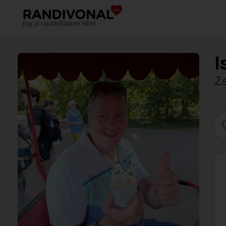
Egy jó randiból bármi lehet.
I
Z