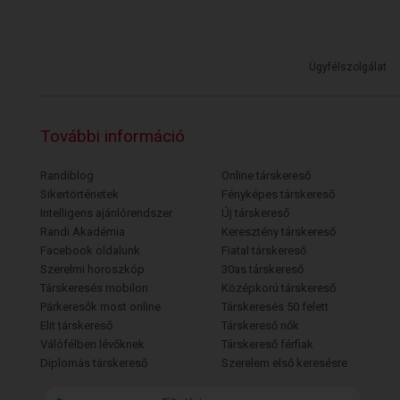
Ügyfélszolgálat
További információ
Randiblog
Online társkereső
Sikertörténetek
Fényképes társkereső
Intelligens ajánlórendszer
Új társkereső
Randi Akadémia
Keresztény társkereső
Facebook oldalunk
Fiatal társkereső
Szerelmi horoszkóp
30as társkereső
Társkeresés mobilon
Középkorú társkereső
Párkeresők most online
Társkeresés 50 felett
Elit társkereső
Társkereső nők
Válófélben lévőknek
Társkereső férfiak
Diplomás társkereső
Szerelem első keresésre