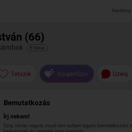
Randiblog
stván (66)
sámbok
Térkép
Tetszik
SzuperSzív
Üzenj
Bemutatkozás
Írj nekem!
Szia, István vagyok, most nem tudtam egyéni bemutatkozást írni.
kedvencnek és ismerjük meg egymást.