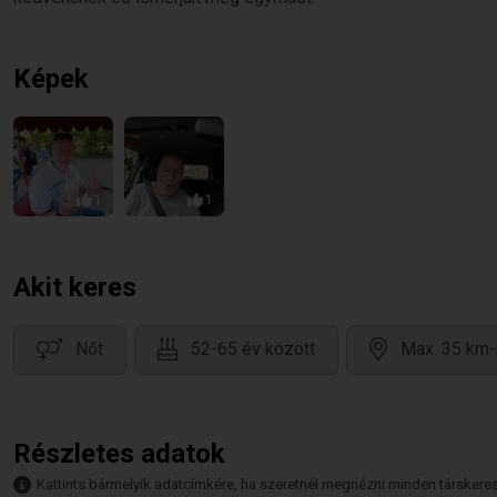
Képek
1
1
Akit keres
Nőt
52-65 év között
Max. 35 km-
Részletes adatok
Kattints bármelyik adatcímkére, ha szeretnél megnézni minden társkeresőt,