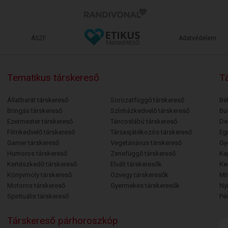
ÁSZF
Adatvédelem
Tematikus társkereső
Tá
Állatbarát társkereső
Sorozatfüggő társkereső
Bé
Bringás társkereső
Színházkedvelő társkereső
Bu
Ezermester társkereső
Táncoslábú társkereső
De
Filmkedvelő társkereső
Társasjátékozós társkereső
Egr
Gamer társkereső
Vegetáriánus társkereső
Gy
Humoros társkereső
Zenefüggő társkereső
Ka
Kertészkedő társkereső
Elvált társkeresők
Ke
Könyvmoly társkereső
Özvegy társkeresők
Mi
Motoros társkereső
Gyermekes társkeresők
Ny
Spirituális társkereső
Pé
Társkereső párhoroszkóp