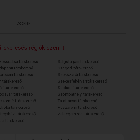
Cookiek
rskeresés régiók szerint
késcsabai társkereső
Salgótarjáni társkereső
dapesti társkereső
Szegedi társkereső
breceni társkereső
Szekszárdi társkereső
i társkereső
Székesfehérvári társkereső
őri társkereső
Szolnoki társkereső
posvári társkereső
Szombathelyi társkereső
cskeméti társkereső
Tatabányai társkereső
skolci társkereső
Veszprémi társkereső
íregyházi társkereső
Zalaegerszegi társkereső
csi társkereső