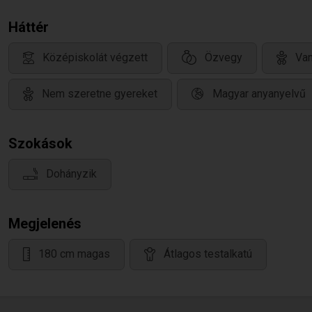
Háttér
Középiskolát végzett
Özvegy
Van
Nem szeretne gyereket
Magyar anyanyelvű
Szokások
Dohányzik
Megjelenés
180 cm magas
Átlagos testalkatú