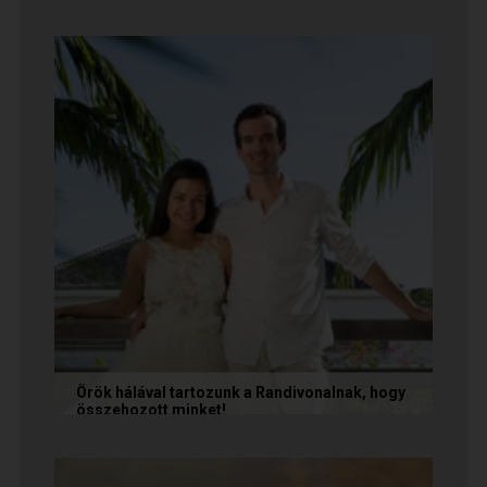
Teodóra és Zsolt nem a könnyebb utat
választották, hanem a szerelmet, amely minden
akadály legyőzésével egyre erősebbé...
Örök hálával tartozunk a Randivonalnak, hogy
összehozott minket!
Vanda és Gyula még évekkel ezelőtt
ismerkedtek meg egymással a Randivonalon
keresztül. Romantikus történetüket akkor...