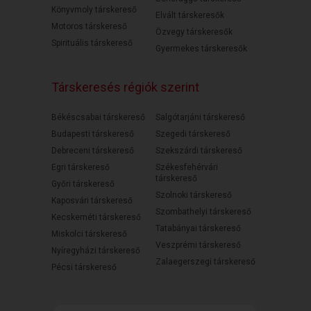
Könyvmoly társkereső
Elvált társkeresők
Motoros társkereső
Özvegy társkeresők
Spirituális társkereső
Gyermekes társkeresők
Társkeresés régiók szerint
Békéscsabai társkereső
Salgótarjáni társkereső
Budapesti társkereső
Szegedi társkereső
Debreceni társkereső
Szekszárdi társkereső
Egri társkereső
Székesfehérvári
társkereső
Győri társkereső
Szolnoki társkereső
Kaposvári társkereső
Szombathelyi társkereső
Kecskeméti társkereső
Tatabányai társkereső
Miskolci társkereső
Veszprémi társkereső
Nyíregyházi társkereső
Zalaegerszegi társkereső
Pécsi társkereső