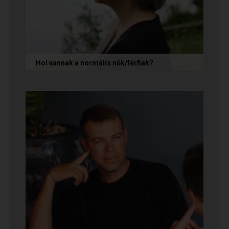
Hol vannak a normális nők/férfiak?
„Mondja meg őszintén! Hol vannak a normális
férfiak/nők? Mert én már mindenhol kerestem
őket, és vagy házasokkal...