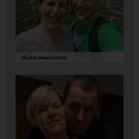
Minden okkal történik
Az alábbi történetet Izabella és Dávid küldte
nekünk, akik megtalálták egymást az oldalon.
Nagyon örülünk nekik! Ha Te...