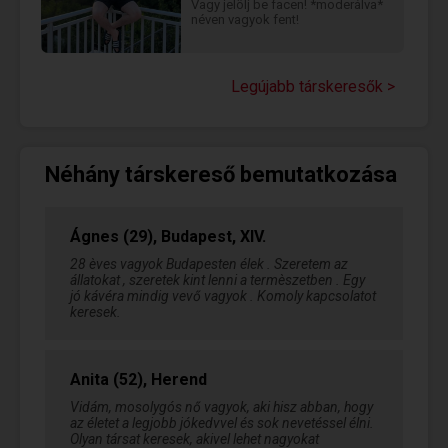
Vagy jelölj be facen! *moderálva*
néven vagyok fent!
Legújabb társkeresők >
Néhány társkereső bemutatkozása
Ágnes (29), Budapest, XIV.
28 èves vagyok Budapesten élek . Szeretem az
állatokat , szeretek kint lenni a termèszetben . Egy
jó kávéra mindig vevő vagyok . Komoly kapcsolatot
keresek.
Anita (52), Herend
Vidám, mosolygós nő vagyok, aki hisz abban, hogy
az életet a legjobb jókedvvel és sok nevetéssel élni.
Olyan társat keresek, akivel lehet nagyokat