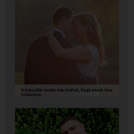
A második randin már tudtuk, hogy ennek lesz
folytatása...
A következő történetet Anita és Jocó küldte
nekünk, akik a Randivonal oldalán találták meg
egymást. Sok boldogságot...