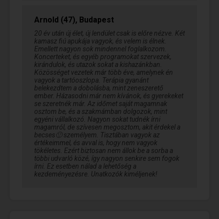
Arnold (47), Budapest
20 év után új élet, új lendület csak is előre nézve. Két
kamasz fiú apukája vagyok, és velem is élnek.
Emellett nagyon sok mindennel foglalkozom.
Koncerteket, és egyéb programokat szervezek,
kirándulok, és utazok sokat a kishazánkban.
Közösséget vezetek már több éve, amelynek én
vagyok a tartóoszlopa. Terápia gyanánt
belekezdtem a dobolásba, mint zeneszerető
ember. Házasodni már nem kívánok, és gyerekeket
se szeretnék már. Az időmet saját magamnak
osztom be, és a szakmámban dolgozok, mint
egyéni vállalkozó. Nagyon sokat tudnék írni
magamról, de szívesen megosztom, akit érdekel a
becses🙂 személyem. Tisztában vagyok az
értékeimmel, és avval is, hogy nem vagyok
tökéletes. Ezért biztosan nem állok be a sorba a
többi udvarló közé, így nagyon senkire sem fogok
írni. Ez esetben nálad a lehetőség a
kezdeményezésre. Unatkozók kiméljenek!