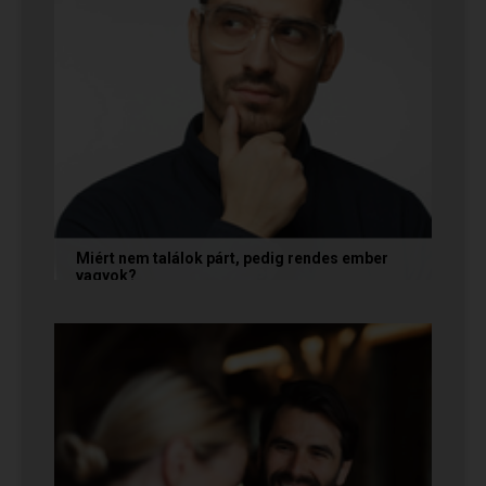
Miért nem találok párt, pedig rendes ember
vagyok?
A társkeresésben a „rendesség” (jóindulat,
tisztelet, megbízhatóság) elengedhetetlen
alapfeltétel, de önmagában nem...