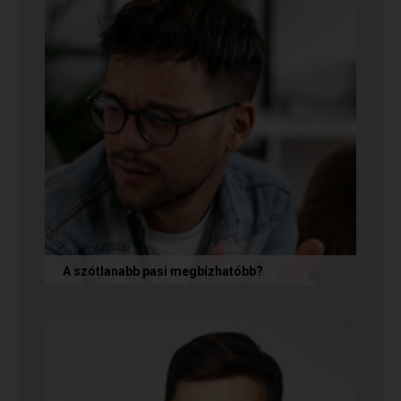
A szótlanabb pasi megbízhatóbb?
A hallgatag, magának való férfi tényleg
megbízhatóbb? És mi ennek az ára? Jó nekünk,
ha a párkapcsolatunkban semmit nem...