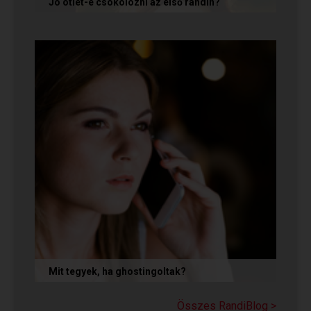
Jó ötlet-e csókolózni az első randin?
Volt idő, amikor azt gondoltam, hogy ha egy pasi
nem kezdeményez csókot az első randin, akkor
az azt jelenti, hogy nem...
Mit tegyek, ha ghostingoltak?
Ha szó nélkül eltűnt (ghostingolt) a kiszemelted,
a legfontosabb teendőd: ne fuss utána, ne küldj
Összes RandiBlog >