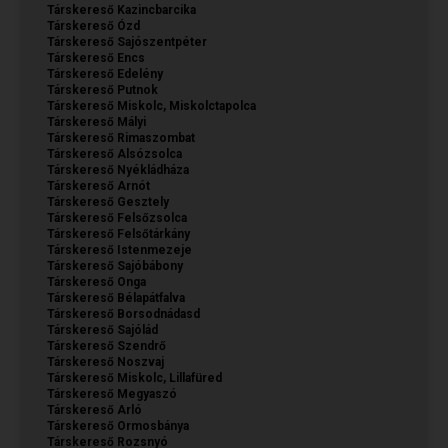
Társkereső Kazincbarcika
Társkereső Ózd
Társkereső Sajószentpéter
Társkereső Encs
Társkereső Edelény
Társkereső Putnok
Társkereső Miskolc, Miskolctapolca
Társkereső Mályi
Társkereső Rimaszombat
Társkereső Alsózsolca
Társkereső Nyékládháza
Társkereső Arnót
Társkereső Gesztely
Társkereső Felsőzsolca
Társkereső Felsőtárkány
Társkereső Istenmezeje
Társkereső Sajóbábony
Társkereső Onga
Társkereső Bélapátfalva
Társkereső Borsodnádasd
Társkereső Sajólád
Társkereső Szendrő
Társkereső Noszvaj
Társkereső Miskolc, Lillafüred
Társkereső Megyaszó
Társkereső Arló
Társkereső Ormosbánya
Társkereső Rozsnyó