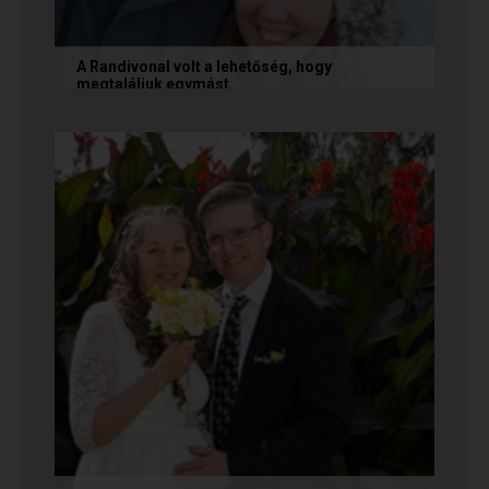
A Randivonal volt a lehetőség, hogy
megtaláljuk egymást
Az alábbi történetet Zsófi és Tomi küldte
nekünk, akik megtalálták egymást az oldalon. Ha
Te is sikerrel jársz a...