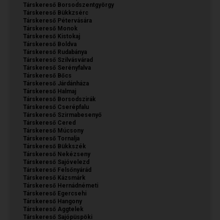
Társkereső Borsodszentgyörgy
Társkereső Bükkzsérc
Társkereső Pétervására
Társkereső Monok
Társkereső Kistokaj
Társkereső Boldva
Társkereső Rudabánya
Társkereső Szilvásvárad
Társkereső Serényfalva
Társkereső Bőcs
Társkereső Járdánháza
Társkereső Halmaj
Társkereső Borsodszirák
Társkereső Cserépfalu
Társkereső Szirmabesenyő
Társkereső Cered
Társkereső Múcsony
Társkereső Tornalja
Társkereső Bükkszék
Társkereső Nekézseny
Társkereső Sajóvelezd
Társkereső Felsőnyárád
Társkereső Kázsmárk
Társkereső Hernádnémeti
Társkereső Egercsehi
Társkereső Hangony
Társkereső Aggtelek
Társkereső Sajópüspöki