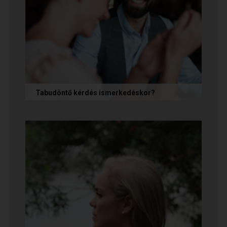
Tabudöntő kérdés ismerkedéskor?
Az első randin, akárcsak egy állásinterjún vagy
egy felvételi beszélgetésen, általában nem
önmagunkat adjuk, hanem...