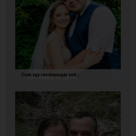
Csak egy reménysugár volt...
Az alábbi történetet Cintia és Krisztián küldte
nekünk, akik megtalálták egymást az oldalon.
Sok boldogságot kívánunk...