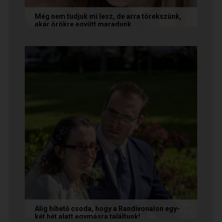
Még nem tudjuk mi lesz, de arra törekszünk,
akár örökre együtt maradunk
A következő levelet Katalin és Jocó küldte el
nekünk, akiknél néhány találkozás után eldőlt
minden. Olvasd el Te is...
Alig hihető csoda, hogy a Randivonalon egy-
két hét alatt egymásra találtunk!