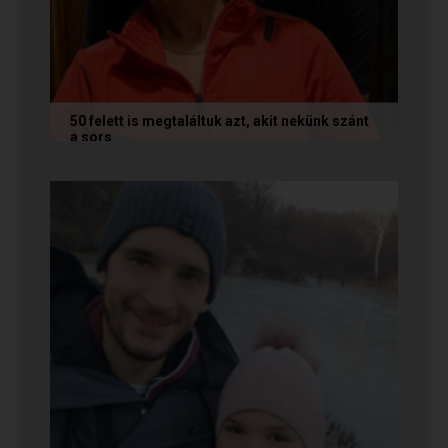
50 felett is megtaláltuk azt, akit nekünk szánt
a sors
Az alábbi történetet Annamária és László küldte
nekünk, akik megtalálták egymást az oldalon. Ha
Te is sikerrel jársz a...