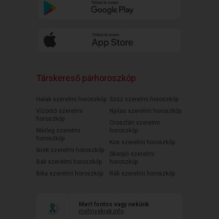
Társkereső párhoroszkóp
Halak szerelmi horoszkóp
Szűz szerelmi horoszkóp
Vízöntő szerelmi
Nyilas szerelmi horoszkóp
horoszkóp
Oroszlán szerelmi
Mérleg szerelmi
horoszkóp
horoszkóp
Kos szerelmi horoszkóp
Ikrek szerelmi horoszkóp
Skorpió szerelmi
Bak szerelmi horoszkóp
horoszkóp
Bika szerelmi horoszkóp
Rák szerelmi horoszkóp
Mert fontos vagy nekünk
mehnyakrak.info