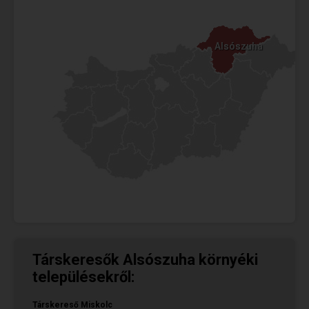
Alsószuha
Alsószuha
Társkeresők Alsószuha környéki
településekről:
Társkereső Miskolc