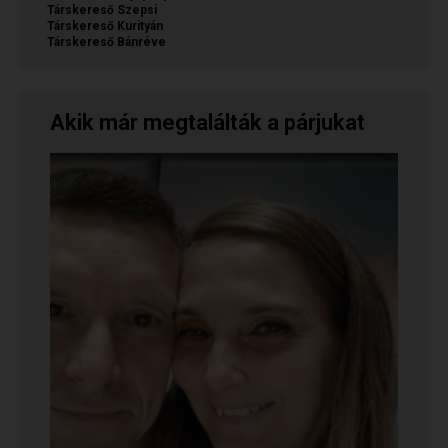
Társkereső Szepsi
Társkereső Kurityán
Társkereső Bánréve
Akik már megtalálták a párjukat