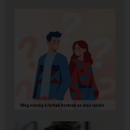
A rosszfiúk iránti vonzalom mögött nem a
rosszindulat iránti vágy áll, hanem mélyen
gyökerező pszichológiai és...
Még mindig a férfiak fizetnek az első randin
Egy amerikai kutatás szerint a magas
randiköltségek riasztják el a szingliket a
randizástól. Magyarországon viszont a...