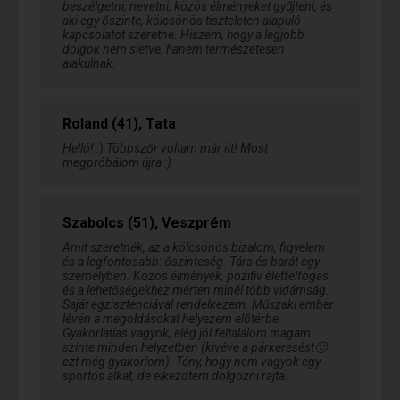
beszélgetni, nevetni, közös élményeket gyűjteni, és
aki egy őszinte, kölcsönös tiszteleten alapuló
kapcsolatot szeretne. Hiszem, hogy a legjobb
dolgok nem sietve, hanem természetesen
alakulnak.
Roland (41), Tata
Helló! :) Többszőr voltam már itt! Most
megpróbálom újra :)
Szabolcs (51), Veszprém
Amit szeretnék, az a kölcsönös bizalom, figyelem
és a legfontosabb: őszinteség. Társ és barát egy
személyben. Közös élmények, pozitív életfelfogás
és a lehetőségekhez mérten minél több vidámság.
Saját egzisztenciával rendelkezem. Műszaki ember
lévén a megoldásokat helyezem előtérbe.
Gyakorlatias vagyok, elég jól feltalálom magam
szinte minden helyzetben (kivéve a párkeresést🙂
ezt még gyakorlom). Tény, hogy nem vagyok egy
sportos alkat, de elkezdtem dolgozni rajta.