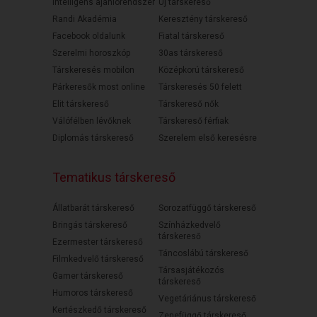
Intelligens ajánlórendszer
Új társkereső
Randi Akadémia
Keresztény társkereső
Facebook oldalunk
Fiatal társkereső
Szerelmi horoszkóp
30as társkereső
Társkeresés mobilon
Középkorú társkereső
Párkeresők most online
Társkeresés 50 felett
Elit társkereső
Társkereső nők
Válófélben lévőknek
Társkereső férfiak
Diplomás társkereső
Szerelem első keresésre
Tematikus társkereső
Állatbarát társkereső
Sorozatfüggő társkereső
Bringás társkereső
Színházkedvelő
társkereső
Ezermester társkereső
Táncoslábú társkereső
Filmkedvelő társkereső
Társasjátékozós
Gamer társkereső
társkereső
Humoros társkereső
Vegetáriánus társkereső
Kertészkedő társkereső
Zenefüggő társkereső