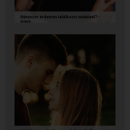
Hányszor érdemes találkozni valakivel? -
videó
Ismerkedés során gyakran megesik, hogy azon
tépelődünk: mit tegyünk, ha valakit
szimpatikusnak találunk elsőre, de még...