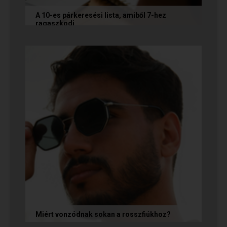
A 10-es párkeresési lista, amiből 7-hez
ragaszkodj
Mi alapján választunk partnert? Létezik a
fejünkben valamilyen konkrét elképzelés?
Vannak emberek, akik imádnak...
Miért vonzódnak sokan a rosszfiúkhoz?