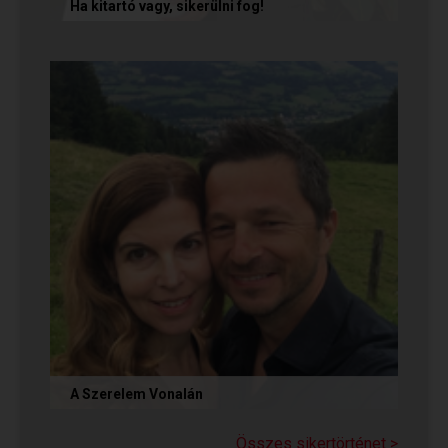
Ha kitartó vagy, sikerülni fog!
Olvasd el Móni és Zsolti sikertörténetét, akik nem
adták fel a próbálkozást a társkeresésben, és
végül megtalálták...
A Szerelem Vonalán
Olvasd el Judit sikertörténetét, aki nem adta fel
a reményt a társkeresésben, és végül megtalálta
Összes sikertörténet >