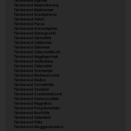
Társkereső Egervár
Társkereső Balatonberény
Társkereső Bajánsenye
Társkereső Szentpéterúr
Társkereső Hahót
Társkereső Pacsa
Társkereső őriszentpéter
Társkereső Sümegcsehi
Társkereső Sármellék
Társkereső Zalakomár
Társkereső Salomvár
Társkereső Zalaszentlászló
Társkereső Nagykapornak
Társkereső Gellénháza
Társkereső Zalaszántó
Társkereső Szemenye
Társkereső Molnaszecsőd
Társkereső Rédics
Társkereső Tormafölde
Társkereső Teskánd
Társkereső Csehimindszent
Társkereső Vashosszúfalu
Társkereső Nagyrákos
Társkereső Püspökmolnári
Társkereső Bocfölde
Társkereső Galambok
Társkereső Páka
Társkereső Meggyeskovácsi