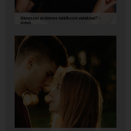
Hányszor érdemes találkozni valakivel? -
videó
Ismerkedés során gyakran megesik, hogy azon
tépelődünk: mit tegyünk, ha valakit
szimpatikusnak találunk elsőre, de még...