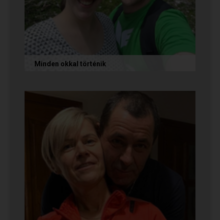
Minden okkal történik
Az alábbi történetet Izabella és Dávid küldte
nekünk, akik megtalálták egymást az oldalon.
Nagyon örülünk nekik! Ha Te...