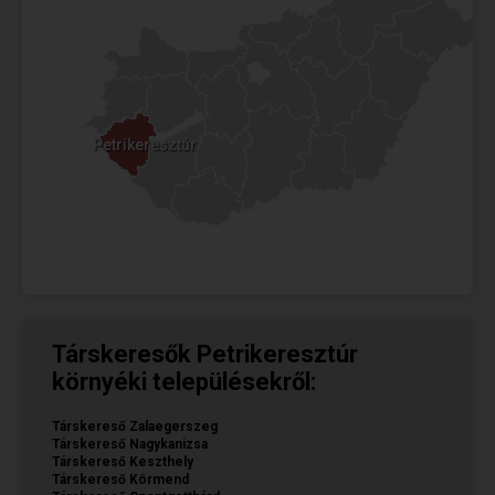
Petrikeresztúr
Petrikeresztúr
Társkeresők Petrikeresztúr
környéki településekről:
Társkereső Zalaegerszeg
Társkereső Nagykanizsa
Társkereső Keszthely
Társkereső Körmend