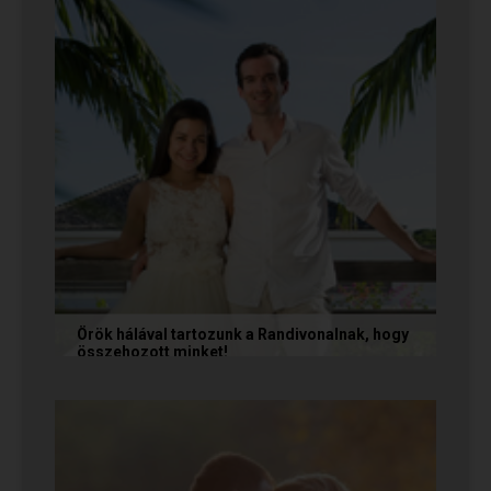
Örök hálával tartozunk a Randivonalnak, hogy
összehozott minket!
Vanda és Gyula még évekkel ezelőtt
ismerkedtek meg egymással a Randivonalon
keresztül. Romantikus történetüket akkor...