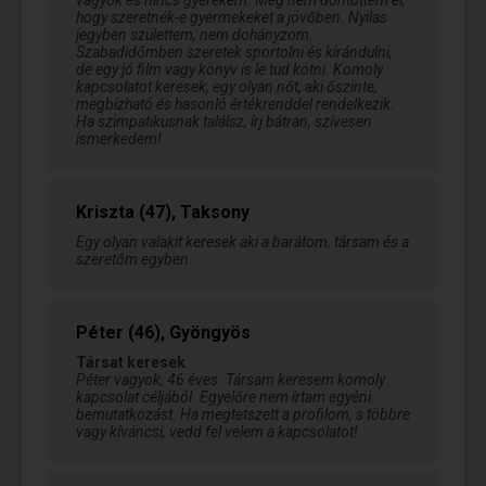
vagyok és nincs gyerekem. Még nem döntöttem el,
hogy szeretnék-e gyermekeket a jövőben. Nyilas
jegyben születtem, nem dohányzom.
Szabadidőmben szeretek sportolni és kirándulni,
de egy jó film vagy könyv is le tud kötni. Komoly
kapcsolatot keresek, egy olyan nőt, aki őszinte,
megbízható és hasonló értékrenddel rendelkezik.
Ha szimpatikusnak találsz, írj bátran, szívesen
ismerkedem!
Kriszta (47), Taksony
Egy olyan valakit keresek aki a barátom, társam és a
szeretőm egyben.
Péter (46), Gyöngyös
Társat keresek
Péter vagyok, 46 éves. Társam keresem komoly
kapcsolat céljából. Egyelőre nem írtam egyéni
bemutatkozást. Ha megtetszett a profilom, s többre
vagy kíváncsi, vedd fel velem a kapcsolatot!