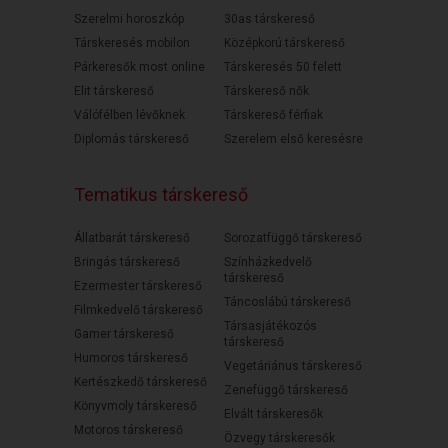
Szerelmi horoszkóp
30as társkereső
Társkeresés mobilon
Középkorú társkereső
Párkeresők most online
Társkeresés 50 felett
Elit társkereső
Társkereső nők
Válófélben lévőknek
Társkereső férfiak
Diplomás társkereső
Szerelem első keresésre
Tematikus társkereső
Állatbarát társkereső
Sorozatfüggő társkereső
Bringás társkereső
Színházkedvelő
társkereső
Ezermester társkereső
Táncoslábú társkereső
Filmkedvelő társkereső
Társasjátékozós
Gamer társkereső
társkereső
Humoros társkereső
Vegetáriánus társkereső
Kertészkedő társkereső
Zenefüggő társkereső
Könyvmoly társkereső
Elvált társkeresők
Motoros társkereső
Özvegy társkeresők