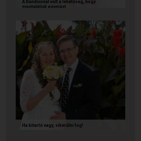
A Randivonal volt a lehetőség, hogy
megtaláljuk egymást
Az alábbi történetet Zsófi és Tomi küldte
nekünk, akik megtalálták egymást az oldalon. Ha
Te is sikerrel jársz a...
Ha kitartó vagy, sikerülni fog!
Olvasd el Móni és Zsolti sikertörténetét, akik nem
adták fel a próbálkozást a társkeresésben, és