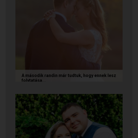
A második randin már tudtuk, hogy ennek lesz
folytatása...
A következő történetet Anita és Jocó küldte
nekünk, akik a Randivonal oldalán találták meg
egymást. Sok boldogságot...