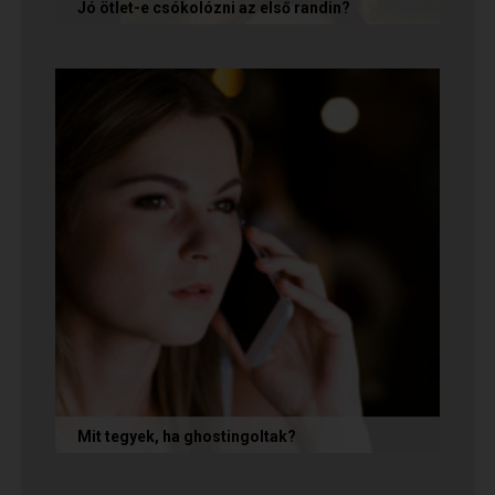
Jó ötlet-e csókolózni az első randin?
Volt idő, amikor azt gondoltam, hogy ha egy pasi
nem kezdeményez csókot az első randin, akkor
az azt jelenti, hogy nem...
Mit tegyek, ha ghostingoltak?
Ha szó nélkül eltűnt (ghostingolt) a kiszemelted,
a legfontosabb teendőd: ne fuss utána, ne küldj