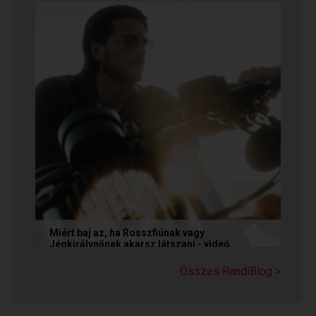
neki dühös,...
Miért baj az, ha Rosszfiúnak vagy
Jégkirálynőnek akarsz látszani - videó
Még mindig tartja magát az a tévhit, hogy ha egy
Összes RandiBlog >
társkereső Rosszfiúként vagy Jégkirálynőként
mutatkozik, vagy...