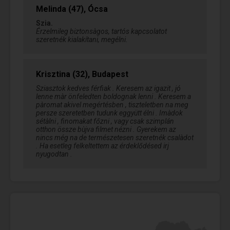
Melinda (47), Ócsa
Szia.
Érzelmileg biztonsàgos, tartós kapcsolatot
szeretnék kialakítani, megélni.
Krisztina (32), Budapest
Sziasztok kedves férfiak . Keresem az igazit , jó
lenne màr önfeledten boldognak lenni . Keresem a
pàromat akivel megértésben , tiszteletben na meg
persze szeretetben tudunk eggyütt élni . Imàdok
sétàlni , finomakat főzni , vagy csak szimplán
otthon össze bùjva filmet nézni . Gyerekem az
nincs még na de természetesen szeretnék csalàdot
. Ha esetleg felkeltettem az érdeklődésed irj
nyugodtan .