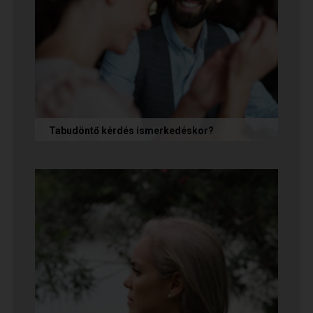
Tabudöntő kérdés ismerkedéskor?
Az első randin, akárcsak egy állásinterjún vagy
egy felvételi beszélgetésen, általában nem
önmagunkat adjuk, hanem...