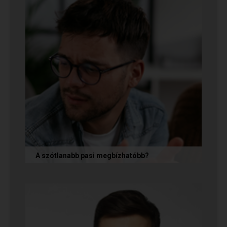
A szótlanabb pasi megbízhatóbb?
A hallgatag, magának való férfi tényleg
megbízhatóbb? És mi ennek az ára? Jó nekünk,
ha a párkapcsolatunkban semmit nem...