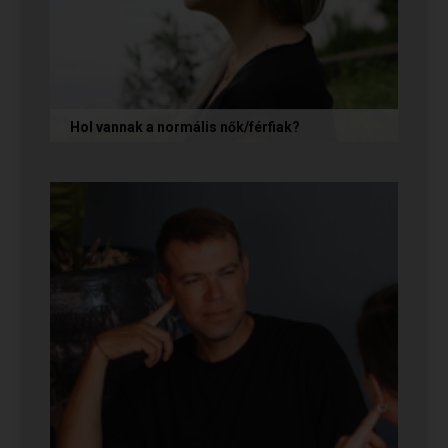
Hol vannak a normális nők/férfiak?
„Mondja meg őszintén! Hol vannak a normális
férfiak/nők? Mert én már mindenhol kerestem
őket, és vagy házasokkal...