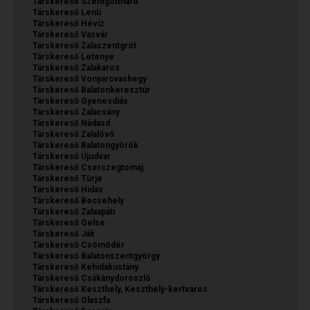
Társkereső Szentgotthárd
Társkereső Lenti
Társkereső Hévíz
Társkereső Vasvár
Társkereső Zalaszentgrót
Társkereső Letenye
Társkereső Zalakaros
Társkereső Vonyarcvashegy
Társkereső Balatonkeresztúr
Társkereső Gyenesdiás
Társkereső Zalacsány
Társkereső Nádasd
Társkereső Zalalövő
Társkereső Balatongyörök
Társkereső Újudvar
Társkereső Cserszegtomaj
Társkereső Türje
Társkereső Hidas
Társkereső Becsehely
Társkereső Zalaapáti
Társkereső Gelse
Társkereső Ják
Társkereső Csömödér
Társkereső Balatonszentgyörgy
Társkereső Kehidakustány
Társkereső Csákánydoroszló
Társkereső Keszthely, Keszthely-kertváros
Társkereső Olaszfa