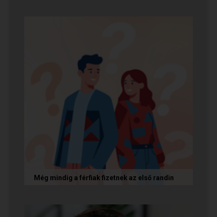
A rosszfiúk iránti vonzalom mögött nem a
rosszindulat iránti vágy áll, hanem mélyen
gyökerező pszichológiai és...
Még mindig a férfiak fizetnek az első randin
Egy amerikai kutatás szerint a magas
randiköltségek riasztják el a szingliket a
randizástól. Magyarországon viszont a...