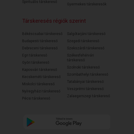
Spirituális társkereső
Gyermekes társkeresők
Társkeresés régiók szerint
Békéscsabai társkereső
Salgótarjáni társkereső
Budapesti társkereső
Szegedi társkereső
Debreceni társkereső
Szekszárdi társkereső
Egri társkereső
Székesfehérvári
társkereső
Győri társkereső
Szolnoki társkereső
Kaposvári társkereső
Szombathelyi társkereső
Kecskeméti társkereső
Tatabányai társkereső
Miskolci társkereső
Veszprémi társkereső
Nyíregyházi társkereső
Zalaegerszegi társkereső
Pécsi társkereső