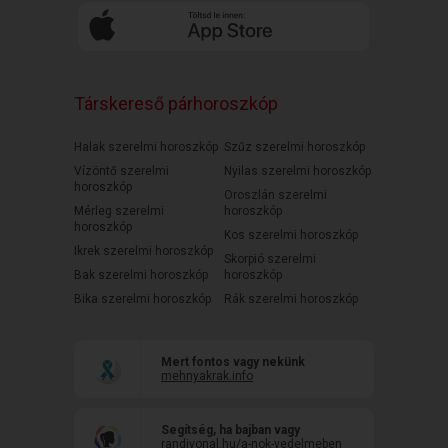
Társkereső párhoroszkóp
Halak szerelmi horoszkóp
Szűz szerelmi horoszkóp
Vízöntő szerelmi
Nyilas szerelmi horoszkóp
horoszkóp
Oroszlán szerelmi
Mérleg szerelmi
horoszkóp
horoszkóp
Kos szerelmi horoszkóp
Ikrek szerelmi horoszkóp
Skorpió szerelmi
Bak szerelmi horoszkóp
horoszkóp
Bika szerelmi horoszkóp
Rák szerelmi horoszkóp
Mert fontos vagy nekünk
mehnyakrak.info
Segítség, ha bajban vagy
randivonal.hu/a-nok-vedelmeben