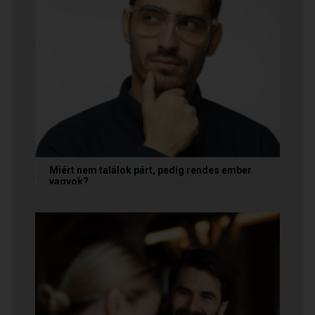
Miért nem találok párt, pedig rendes ember
vagyok?
A társkeresésben a „rendesség” (jóindulat,
tisztelet, megbízhatóság) elengedhetetlen
alapfeltétel, de önmagában nem...