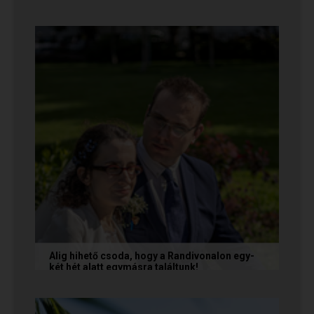
A következő levelet Katalin és Jocó küldte el
nekünk, akiknél néhány találkozás után eldőlt
minden. Olvasd el Te is...
Alig hihető csoda, hogy a Randivonalon egy-
két hét alatt egymásra találtunk!
Teodóra és Zsolt nem a könnyebb utat
választották, hanem a szerelmet, amely minden
akadály legyőzésével egyre erősebbé...