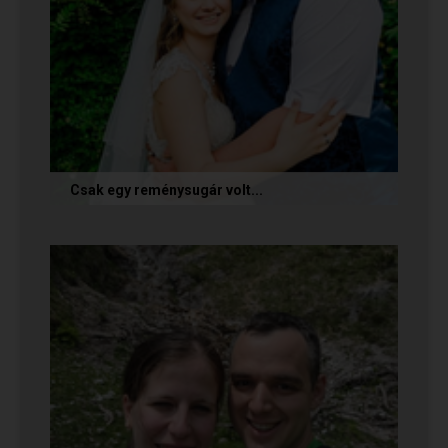
Csak egy reménysugár volt...
Az alábbi történetet Cintia és Krisztián küldte
nekünk, akik megtalálták egymást az oldalon.
Sok boldogságot kívánunk...