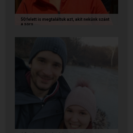
50 felett is megtaláltuk azt, akit nekünk szánt
a sors
Az alábbi történetet Annamária és László küldte
nekünk, akik megtalálták egymást az oldalon. Ha
Te is sikerrel jársz a...