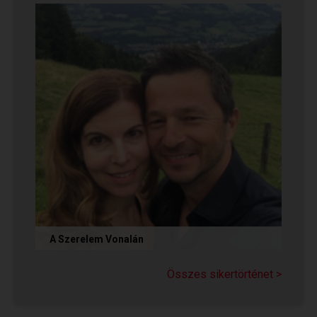
végül megtalálták...
A Szerelem Vonalán
Olvasd el Judit sikertörténetét, aki nem adta fel
a reményt a társkeresésben, és végül megtalálta
Összes sikertörténet >
párját a...