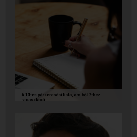
A 10-es párkeresési lista, amiből 7-hez
ragaszkodj
Mi alapján választunk partnert? Létezik a
fejünkben valamilyen konkrét elképzelés?
Vannak emberek, akik imádnak...