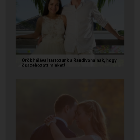
Örök hálával tartozunk a Randivonalnak, hogy
összehozott minket!
Vanda és Gyula még évekkel ezelőtt
ismerkedtek meg egymással a Randivonalon
keresztül. Romantikus történetüket akkor...