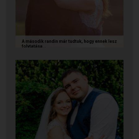
A második randin már tudtuk, hogy ennek lesz
folytatása...
A következő történetet Anita és Jocó küldte
nekünk, akik a Randivonal oldalán találták meg
egymást. Sok boldogságot...