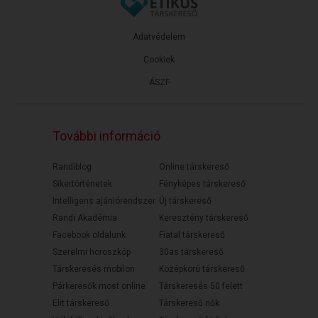
Adatvédelem
Cookiek
ÁSZF
További információ
Randiblog
Online társkereső
Sikertörténetek
Fényképes társkereső
Intelligens ajánlórendszer
Új társkereső
Randi Akadémia
Keresztény társkereső
Facebook oldalunk
Fiatal társkereső
Szerelmi horoszkóp
30as társkereső
Társkeresés mobilon
Középkorú társkereső
Párkeresők most online
Társkeresés 50 felett
Elit társkereső
Társkereső nők