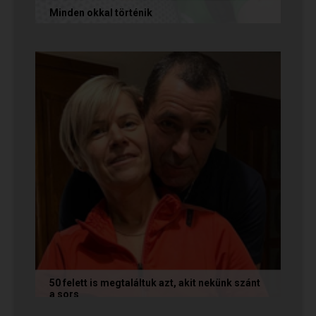
Minden okkal történik
Az alábbi történetet Izabella és Dávid küldte
nekünk, akik megtalálták egymást az oldalon.
Nagyon örülünk nekik! Ha Te...
50 felett is megtaláltuk azt, akit nekünk szánt
a sors
Az alábbi történetet Annamária és László küldte