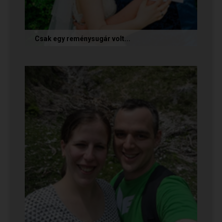
Csak egy reménysugár volt...
Az alábbi történetet Cintia és Krisztián küldte
nekünk, akik megtalálták egymást az oldalon.
Sok boldogságot kívánunk...