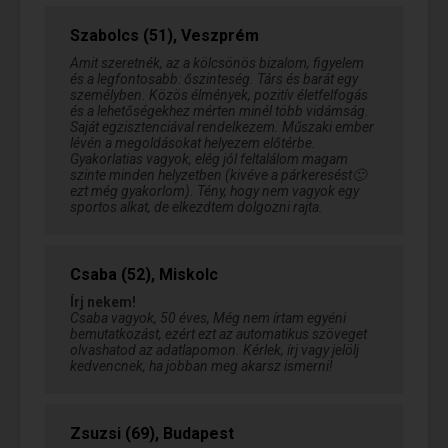
Szabolcs (51), Veszprém
Amit szeretnék, az a kölcsönös bizalom, figyelem
és a legfontosabb: őszinteség. Társ és barát egy
személyben. Közös élmények, pozitív életfelfogás
és a lehetőségekhez mérten minél több vidámság.
Saját egzisztenciával rendelkezem. Műszaki ember
lévén a megoldásokat helyezem előtérbe.
Gyakorlatias vagyok, elég jól feltalálom magam
szinte minden helyzetben (kivéve a párkeresést🙂
ezt még gyakorlom). Tény, hogy nem vagyok egy
sportos alkat, de elkezdtem dolgozni rajta.
Csaba (52), Miskolc
Írj nekem!
Csaba vagyok, 50 éves, Még nem írtam egyéni
bemutatkozást, ezért ezt az automatikus szöveget
olvashatod az adatlapomon. Kérlek, írj vagy jelölj
kedvencnek, ha jobban meg akarsz ismerni!
Zsuzsi (69), Budapest