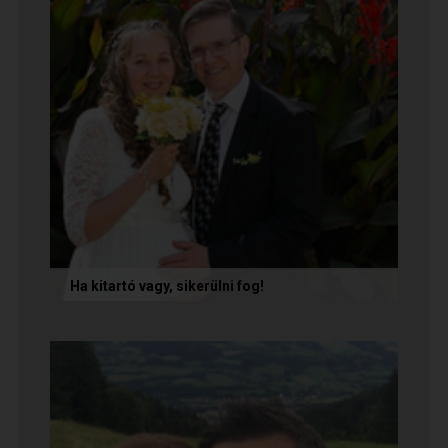
Ha kitartó vagy, sikerülni fog!
Olvasd el Móni és Zsolti sikertörténetét, akik nem
adták fel a próbálkozást a társkeresésben, és
végül megtalálták...