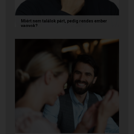
Miért nem találok párt, pedig rendes ember
vagyok?
A társkeresésben a „rendesség” (jóindulat,
tisztelet, megbízhatóság) elengedhetetlen
alapfeltétel, de önmagában nem...