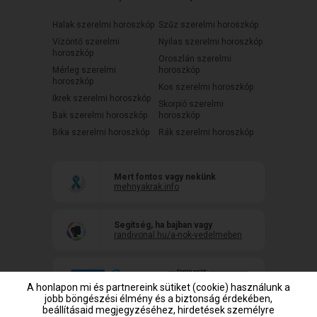
Halak szerelmi horoszkóp
Szűz szerelmi horoszkóp
Vízöntő szerelmi
Nyilas szerelmi horoszkóp
horoszkóp
Oroszlán szerelmi
Mérleg szerelmi
horoszkóp
horoszkóp
Kos szerelmi horoszkóp
Ikrek szerelmi horoszkóp
Skorpió szerelmi
Bak szerelmi horoszkóp
horoszkóp
Bika szerelmi horoszkóp
Rák szerelmi horoszkóp
Mert fontos vagy nekünk
mehnyakrak.info
Segítség, ha bajban vagy
randivonal.hu/a-nok-vedelmeben
A honlapon mi és partnereink sütiket (cookie) használunk a
jobb böngészési élmény és a biztonság érdekében,
beállításaid megjegyzéséhez, hirdetések személyre