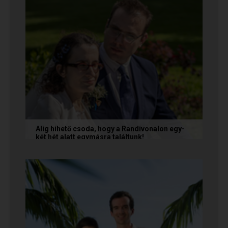
Alig hihető csoda, hogy a Randivonalon egy-
két hét alatt egymásra találtunk!
Teodóra és Zsolt nem a könnyebb utat
választották, hanem a szerelmet, amely minden
akadály legyőzésével egyre erősebbé...