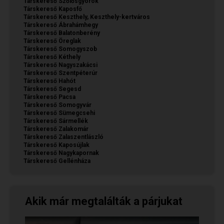
Társkereső Szőlősgyörök
Társkereső Kaposfő
Társkereső Keszthely, Keszthely-kertváros
Társkereső Ábrahámhegy
Társkereső Balatonberény
Társkereső Öreglak
Társkereső Somogyszob
Társkereső Kéthely
Társkereső Nagyszakácsi
Társkereső Szentpéterúr
Társkereső Hahót
Társkereső Segesd
Társkereső Pacsa
Társkereső Somogyvár
Társkereső Sümegcsehi
Társkereső Sármellék
Társkereső Zalakomár
Társkereső Zalaszentlászló
Társkereső Kaposújlak
Társkereső Nagykapornak
Társkereső Gellénháza
Akik már megtalálták a párjukat