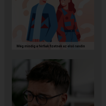
Még mindig a férfiak fizetnek az első randin
Egy amerikai kutatás szerint a magas
randiköltségek riasztják el a szingliket a
randizástól. Magyarországon viszont a...