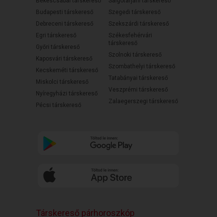
Békéscsabai társkereső
Salgótarjáni társkereső
Budapesti társkereső
Szegedi társkereső
Debreceni társkereső
Szekszárdi társkereső
Egri társkereső
Székesfehérvári
társkereső
Győri társkereső
Szolnoki társkereső
Kaposvári társkereső
Szombathelyi társkereső
Kecskeméti társkereső
Tatabányai társkereső
Miskolci társkereső
Veszprémi társkereső
Nyíregyházi társkereső
Zalaegerszegi társkereső
Pécsi társkereső
Társkereső párhoroszkóp