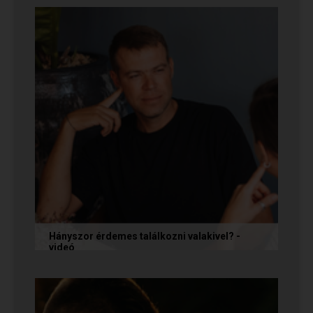
őket, és vagy házasokkal...
Hányszor érdemes találkozni valakivel? -
videó
Ismerkedés során gyakran megesik, hogy azon
tépelődünk: mit tegyünk, ha valakit
szimpatikusnak találunk elsőre, de még...