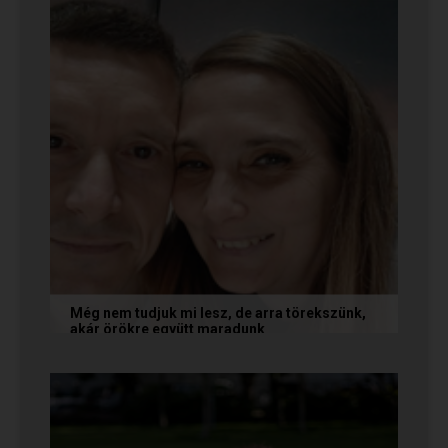
Még nem tudjuk mi lesz, de arra törekszünk,
akár örökre együtt maradunk
A következő levelet Katalin és Jocó küldte el
nekünk, akiknél néhány találkozás után eldőlt
minden. Olvasd el Te is...