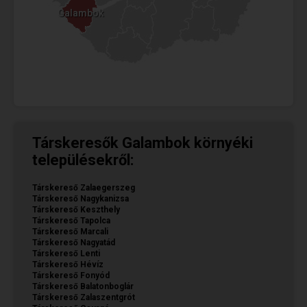
Galambok
Galambok
Társkeresők Galambok környéki
településekről:
Társkereső Zalaegerszeg
Társkereső Nagykanizsa
Társkereső Keszthely
Társkereső Tapolca
Társkereső Marcali
Társkereső Nagyatád
Társkereső Lenti
Társkereső Hévíz
Társkereső Fonyód
Társkereső Balatonboglár
Társkereső Zalaszentgrót