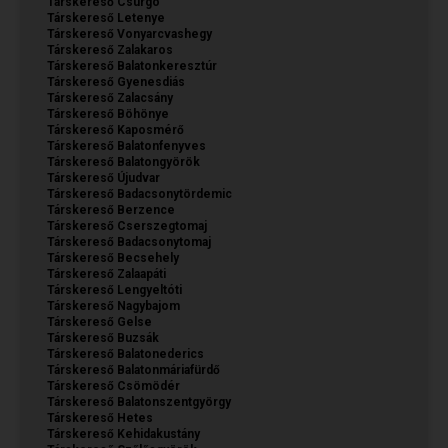
Társkereső Csurgó
Társkereső Letenye
Társkereső Vonyarcvashegy
Társkereső Zalakaros
Társkereső Balatonkeresztúr
Társkereső Gyenesdiás
Társkereső Zalacsány
Társkereső Böhönye
Társkereső Kaposmérő
Társkereső Balatonfenyves
Társkereső Balatongyörök
Társkereső Újudvar
Társkereső Badacsonytördemic
Társkereső Berzence
Társkereső Cserszegtomaj
Társkereső Badacsonytomaj
Társkereső Becsehely
Társkereső Zalaapáti
Társkereső Lengyeltóti
Társkereső Nagybajom
Társkereső Gelse
Társkereső Buzsák
Társkereső Balatonederics
Társkereső Balatonmáriafürdő
Társkereső Csömödér
Társkereső Balatonszentgyörgy
Társkereső Hetes
Társkereső Kehidakustány