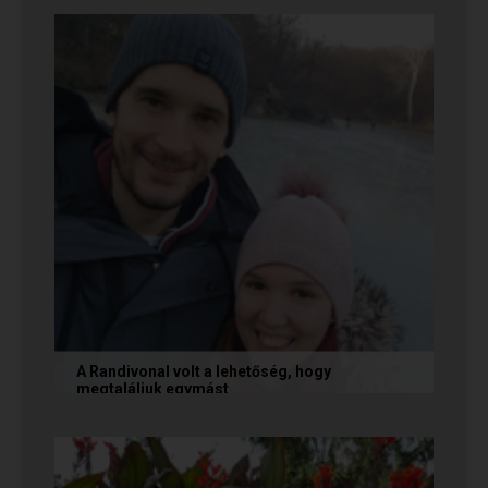
nekünk, akik megtalálták egymást az oldalon. Ha
Te is sikerrel jársz a...
A Randivonal volt a lehetőség, hogy
megtaláljuk egymást
Az alábbi történetet Zsófi és Tomi küldte
nekünk, akik megtalálták egymást az oldalon. Ha
Te is sikerrel jársz a...