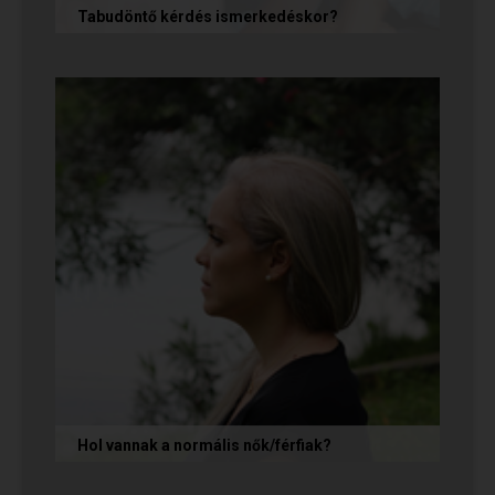
Tabudöntő kérdés ismerkedéskor?
Az első randin, akárcsak egy állásinterjún vagy
egy felvételi beszélgetésen, általában nem
önmagunkat adjuk, hanem...
Hol vannak a normális nők/férfiak?
„Mondja meg őszintén! Hol vannak a normális
férfiak/nők? Mert én már mindenhol kerestem