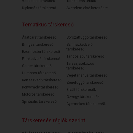
Válófélben lévőknek
Társkereső férfiak
Diplomás társkereső
Szerelem első keresésre
Tematikus társkereső
Állatbarát társkereső
Sorozatfüggő társkereső
Bringás társkereső
Színházkedvelő
társkereső
Ezermester társkereső
Táncoslábú társkereső
Filmkedvelő társkereső
Társasjátékozós
Gamer társkereső
társkereső
Humoros társkereső
Vegetáriánus társkereső
Kertészkedő társkereső
Zenefüggő társkereső
Könyvmoly társkereső
Elvált társkeresők
Motoros társkereső
Özvegy társkeresők
Spirituális társkereső
Gyermekes társkeresők
Társkeresés régiók szerint