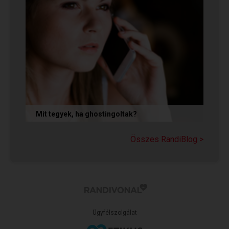
Mit tegyek, ha ghostingoltak?
Ha szó nélkül eltűnt (ghostingolt) a kiszemelted,
a legfontosabb teendőd: ne fuss utána, ne küldj
Összes RandiBlog >
neki dühös,...
Ügyfélszolgálat