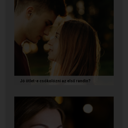
Jó ötlet-e csókolózni az első randin?
Volt idő, amikor azt gondoltam, hogy ha egy pasi
nem kezdeményez csókot az első randin, akkor
az azt jelenti, hogy nem...