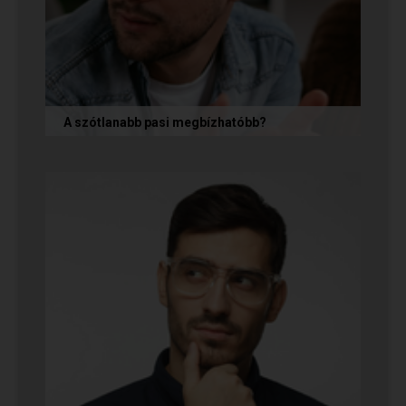
A szótlanabb pasi megbízhatóbb?
A hallgatag, magának való férfi tényleg
megbízhatóbb? És mi ennek az ára? Jó nekünk,
ha a párkapcsolatunkban semmit nem...