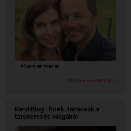
A Szerelem Vonalán
Olvasd el Judit sikertörténetét, aki nem adta fel
a reményt a társkeresésben, és végül megtalálta
Összes sikertörténet >
párját a...
RandiBlog - hírek, tanácsok a
társkeresés világából