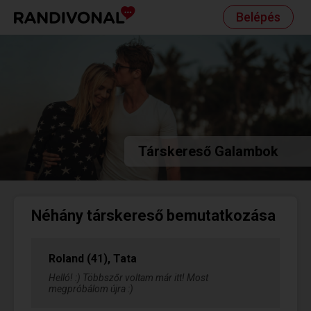
Belépés
Társkereső Galambok
Néhány társkereső bemutatkozása
Roland (41), Tata
Helló! :) Többszőr voltam már itt! Most
megpróbálom újra :)