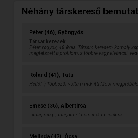
Néhány társkereső bemuta
Péter (46), Gyöngyös
Társat keresek
Péter vagyok, 46 éves. Társam keresem komoly kap
megtetszett a profilom, s többre vagy kíváncsi, ved
Roland (41), Tata
Helló! :) Többszőr voltam már itt! Most megpróbálo
Emese (36), Albertirsa
Ismerj meg.., magamtól nem írok rá senkire.
Melinda (47), Ócsa