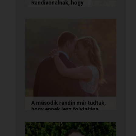
Randivonalnak, hogy
összehozott minket!
Vanda és Gyula még évekkel
ezelőtt ismerkedtek meg
egymással a Randivonalon
keresztül. Romantikus
történetüket akkor...
A második randin már tudtuk,
hogy ennek lesz folytatása...
A következő történetet Anita és
Jocó küldte nekünk, akik a
Randivonal oldalán találták meg