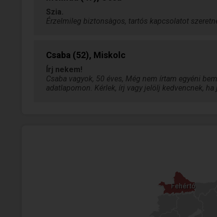
Szia.
Érzelmileg biztonsàgos, tartós kapcsolatot szeretné
Csaba (52), Miskolc
Írj nekem!
Csaba vagyok, 50 éves, Még nem írtam egyéni bemu
adatlapomon. Kérlek, írj vagy jelölj kedvencnek, h
Fehértó
Fehértó