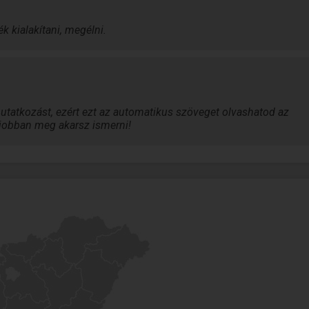
k kialakítani, megélni.
tatkozást, ezért ezt az automatikus szöveget olvashatod az
a jobban meg akarsz ismerni!