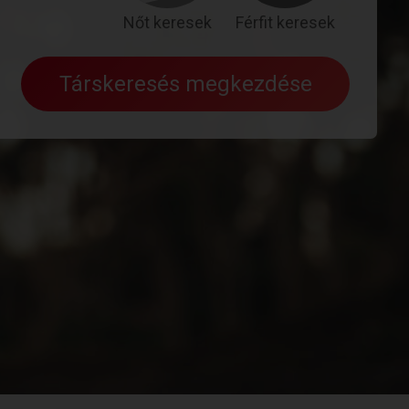
Nőt keresek
Férfit keresek
Társkeresés megkezdése