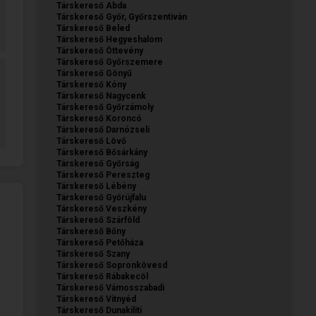
Társkereső Abda
Társkereső Győr, Győrszentiván
Társkereső Beled
Társkereső Hegyeshalom
Társkereső Öttevény
Társkereső Győrszemere
Társkereső Gönyű
Társkereső Kóny
Társkereső Nagycenk
Társkereső Győrzámoly
Társkereső Koroncó
Társkereső Darnózseli
Társkereső Lövő
Társkereső Bősárkány
Társkereső Győrság
Társkereső Pereszteg
Társkereső Lébény
Társkereső Győrújfalu
Társkereső Veszkény
Társkereső Szárföld
Társkereső Bőny
Társkereső Petőháza
Társkereső Szany
Társkereső Sopronkövesd
Társkereső Rábakecöl
Társkereső Vámosszabadi
Társkereső Vitnyéd
Társkereső Dunakiliti