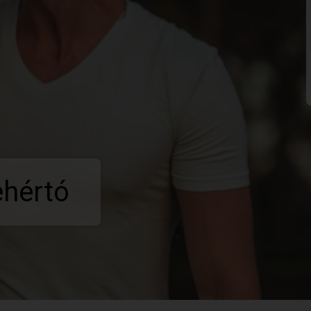
ehértó