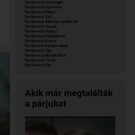
Társkereső Kunsziget
Társkereső Gyömöre
Társkereső Babót
Társkereső Szil
Társkereső Bakonyszentlászló
Társkereső Vaszar
Társkereső Halászi
Társkereső Rábapatona
Társkereső Enese
Társkereső Rábapordány
Társkereső Táp
Társkereső Máriakálnok
Társkereső Tényő
Társkereső Dör
Akik már megtalálták
a párjukat