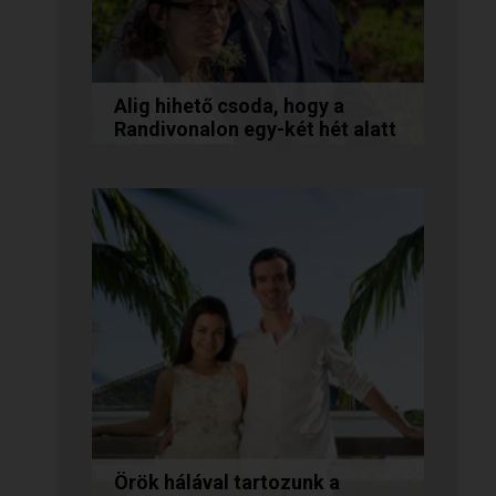
Alig hihető csoda, hogy a
Randivonalon egy-két hét alatt
egymásra találtunk!
Teodóra és Zsolt nem a
könnyebb utat választották,
hanem a szerelmet, amely
minden akadály legyőzésével
egyre erősebbé...
Örök hálával tartozunk a