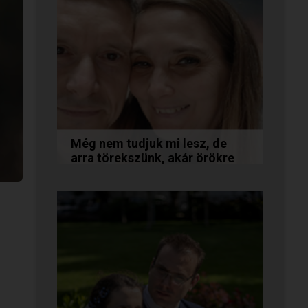
Még nem tudjuk mi lesz, de
arra törekszünk, akár örökre
együtt maradunk
A következő levelet Katalin és
Jocó küldte el nekünk, akiknél
néhány találkozás után eldőlt
minden. Olvasd el Te is...