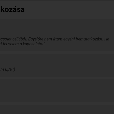
tkozása
csolat céljából. Egyelőre nem írtam egyéni bemutatkozást. Ha
d fel velem a kapcsolatot!
m újra :)