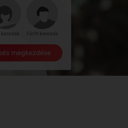
 keresek
Férfit keresek
esés megkezdése