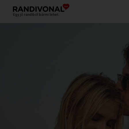
Egy jó randiból bármi lehet.