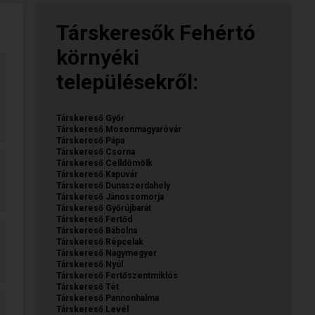
Társkeresők Fehértó
környéki
településekről:
Társkereső Győr
Társkereső Mosonmagyaróvár
Társkereső Pápa
Társkereső Csorna
Társkereső Celldömölk
Társkereső Kapuvár
Társkereső Dunaszerdahely
Társkereső Jánossomorja
Társkereső Győrújbarát
Társkereső Fertőd
Társkereső Bábolna
Társkereső Répcelak
Társkereső Nagymegyer
Társkereső Nyúl
Társkereső Fertőszentmiklós
Társkereső Tét
Társkereső Pannonhalma
Társkereső Levél