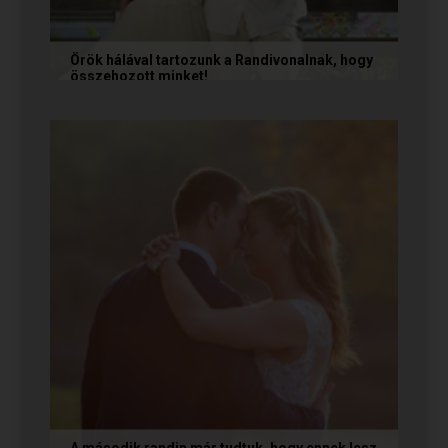
Örök hálával tartozunk a Randivonalnak, hogy
összehozott minket!
Vanda és Gyula még évekkel ezelőtt
ismerkedtek meg egymással a Randivonalon
keresztül. Romantikus történetüket akkor...
A második randin már tudtuk, hogy ennek lesz