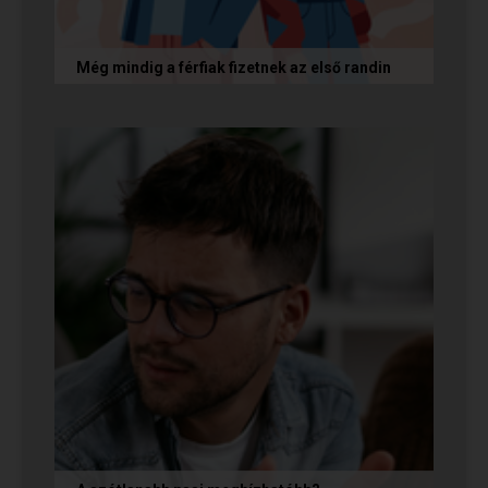
Még mindig a férfiak fizetnek az első randin
Egy amerikai kutatás szerint a magas
randiköltségek riasztják el a szingliket a
randizástól. Magyarországon viszont a...