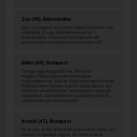
Zsu (48), Bakonynána
Szia, Zsu vagyok, most nem tudtam többet írni. Ha
érdekellek, írj vagy jelölj kedvencnek és
ismerkedjünk. Sziasztok hozzá tenném aki
prémium tag nem tudok vissza írni sajnos😑
Ildikó (69), Budapest
Özvegy vagyok,egyedül élek..Nem jó a
magány!Tartós kapcsolat reményében
regisztráltam ide. Aktívan dolgozom napi 8 órában.
Kulturális téren minden érdekel.Sokat utazom úgy
belföldön mint külföldön.Természetem vidám,de
megfontolt. Szabadidőmben színházba járok és
szeretek táncolni és welneselni.
Arnold (47), Budapest
20 év után új élet, új lendület csak is előre nézve. Két
kamasz fiú apukája vagyok, és velem is élnek.