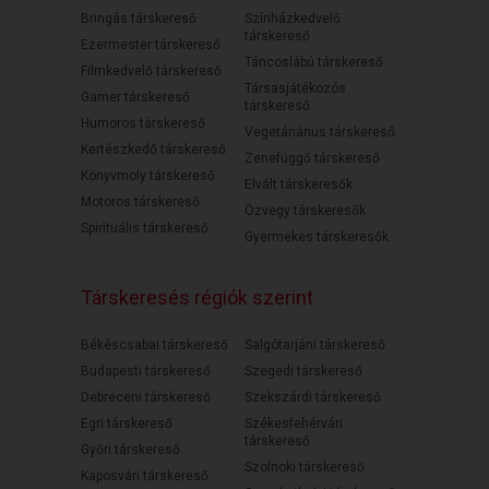
Bringás társkereső
Színházkedvelő
társkereső
Ezermester társkereső
Táncoslábú társkereső
Filmkedvelő társkereső
Társasjátékozós
Gamer társkereső
társkereső
Humoros társkereső
Vegetáriánus társkereső
Kertészkedő társkereső
Zenefüggő társkereső
Könyvmoly társkereső
Elvált társkeresők
Motoros társkereső
Özvegy társkeresők
Spirituális társkereső
Gyermekes társkeresők
Társkeresés régiók szerint
Békéscsabai társkereső
Salgótarjáni társkereső
Budapesti társkereső
Szegedi társkereső
Debreceni társkereső
Szekszárdi társkereső
Egri társkereső
Székesfehérvári
társkereső
Győri társkereső
Szolnoki társkereső
Kaposvári társkereső