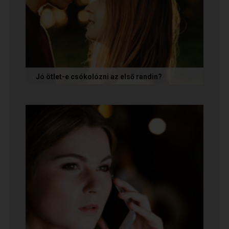
Jó ötlet-e csókolózni az első randin?
Volt idő, amikor azt gondoltam, hogy ha egy pasi
nem kezdeményez csókot az első randin, akkor
az azt jelenti, hogy nem...