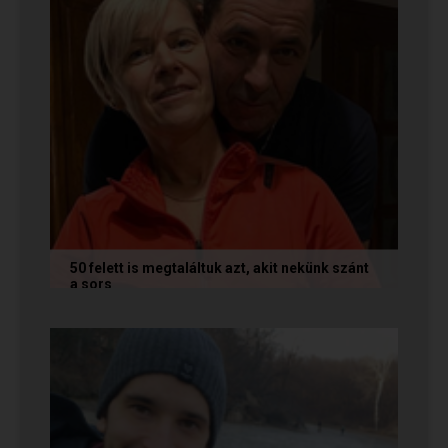
50 felett is megtaláltuk azt, akit nekünk szánt
a sors
Az alábbi történetet Annamária és László küldte
nekünk, akik megtalálták egymást az oldalon. Ha
Te is sikerrel jársz a...