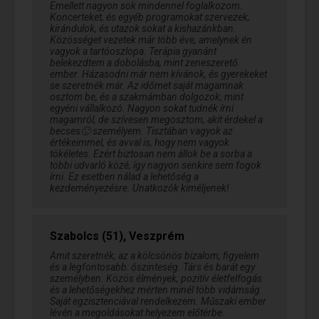
Emellett nagyon sok mindennel foglalkozom.
Koncerteket, és egyéb programokat szervezek,
kirándulok, és utazok sokat a kishazánkban.
Közösséget vezetek már több éve, amelynek én
vagyok a tartóoszlopa. Terápia gyanánt
belekezdtem a dobolásba, mint zeneszerető
ember. Házasodni már nem kívánok, és gyerekeket
se szeretnék már. Az időmet saját magamnak
osztom be, és a szakmámban dolgozok, mint
egyéni vállalkozó. Nagyon sokat tudnék írni
magamról, de szívesen megosztom, akit érdekel a
becses🙂 személyem. Tisztában vagyok az
értékeimmel, és avval is, hogy nem vagyok
tökéletes. Ezért biztosan nem állok be a sorba a
többi udvarló közé, így nagyon senkire sem fogok
írni. Ez esetben nálad a lehetőség a
kezdeményezésre. Unatkozók kiméljenek!
Szabolcs (51), Veszprém
Amit szeretnék, az a kölcsönös bizalom, figyelem
és a legfontosabb: őszinteség. Társ és barát egy
személyben. Közös élmények, pozitív életfelfogás
és a lehetőségekhez mérten minél több vidámság.
Saját egzisztenciával rendelkezem. Műszaki ember
lévén a megoldásokat helyezem előtérbe.