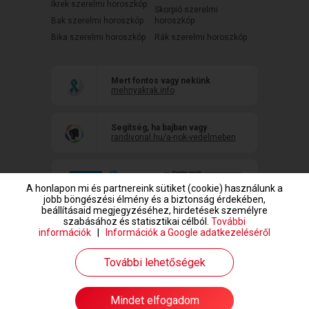
Ikrek szerelmi horoszkóp
Skorpió szerelmi
Bak szerelmi horoszkóp
horoszkóp
Bika szerelmi horoszkóp
Rák szerelmi horoszkóp
Mert fontos vagy nekünk
mehnyakrak.info
Segítség, ha bajban vagy
randivonal.hu/a-nok-vedelmeben
A honlapon mi és partnereink sütiket (cookie) használunk a
jobb böngészési élmény és a biztonság érdekében,
beállításaid megjegyzéséhez, hirdetések személyre
szabásához és statisztikai célból.
További
információk
|
Információk a Google adatkezeléséről
www.randivonal.hu © Copyright 1999-2026 Dating Central Europe Zrt.
További lehetőségek
Társkeresés megkezdése
Mindet elfogadom