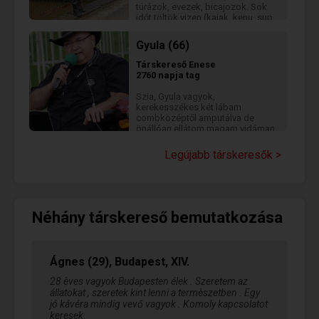
túrázok, evezek, bicajozok. Sok
időt töltök vizen (kajak, kenu, sup,
motoros) Táncos, színházas,
wellnes, öltönyös programok nem
Gyula (66)
érdekelnek. Keresem hosszútávú
kapcsolat reményében azt a
Társkereső
Enese
vékony sportos nőt, aki hasonló
2760 napja tag
életet él, akivel jókat lehet
beszélgetni, nevetni, kirándulni,
Szia, Gyula vagyok,
túrázni, autózni, terepjárózni,
kerekesszékes két lábam
moziba menni, jókat enni
combközéptől amputálva de
étterembe, vízpartról nézni a
önállóan ellátom magam vidáman
naplementét, gyönyörködni a
fogom fel ,ráadásul most lettem
csillagokban vagy csak örülni
másodszor özvegy .
Legújabb társkeresők >
egymás társaságának. Ápolóra
nincs szükségem, még nem
fogom a temető kilincsét :)
Kalandorok kíméljenek!🙂
Néhány társkereső bemutatkozása
Ágnes (29), Budapest, XIV.
28 èves vagyok Budapesten élek . Szeretem az
állatokat , szeretek kint lenni a termèszetben . Egy
jó kávéra mindig vevő vagyok . Komoly kapcsolatot
keresek.