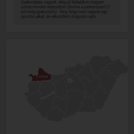
Gyakorlatias vagyok, elég jól feltalálom magam
szinte minden helyzetben (kivéve a párkeresést🙂
ezt még gyakorlom). Tény, hogy nem vagyok egy
sportos alkat, de elkezdtem dolgozni rajta.
Enese
Enese