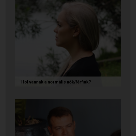
Hol vannak a normális nők/férfiak?
„Mondja meg őszintén! Hol vannak a normális
férfiak/nők? Mert én már mindenhol kerestem
őket, és vagy házasokkal...