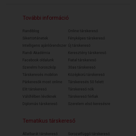
További információ
Randiblog
Online társkereső
Sikertörténetek
Fényképes társkereső
Intelligens ajánlórendszer
Új társkereső
Randi Akadémia
Keresztény társkereső
Facebook oldalunk
Fiatal társkereső
Szerelmi horoszkóp
30as társkereső
Társkeresés mobilon
Középkorú társkereső
Párkeresők most online
Társkeresés 50 felett
Elit társkereső
Társkereső nők
Válófélben lévőknek
Társkereső férfiak
Diplomás társkereső
Szerelem első keresésre
Tematikus társkereső
Állatbarát társkereső
Sorozatfüggő társkereső