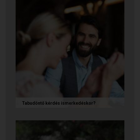
alapfeltétel, de önmagában nem...
Tabudöntő kérdés ismerkedéskor?
Az első randin, akárcsak egy állásinterjún vagy
egy felvételi beszélgetésen, általában nem
önmagunkat adjuk, hanem...