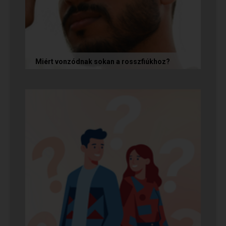
Miért vonzódnak sokan a rosszfiúkhoz?
A rosszfiúk iránti vonzalom mögött nem a
rosszindulat iránti vágy áll, hanem mélyen
gyökerező pszichológiai és...