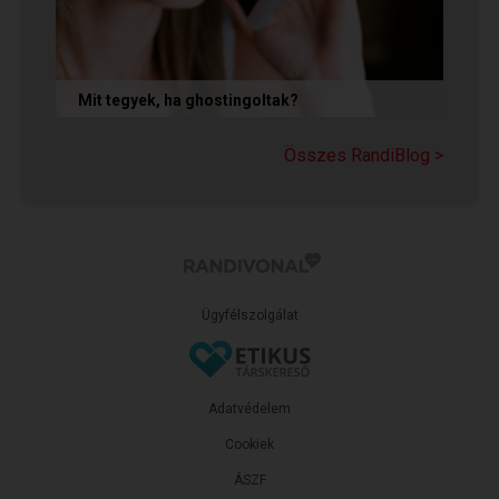
Mit tegyek, ha ghostingoltak?
Ha szó nélkül eltűnt (ghostingolt) a kiszemelted,
a legfontosabb teendőd: ne fuss utána, ne küldj
Összes RandiBlog >
neki dühös,...
Ügyfélszolgálat
Adatvédelem
Cookiek
ÁSZF