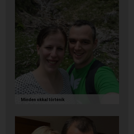
Sok boldogságot kívánunk...
Minden okkal történik
Az alábbi történetet Izabella és Dávid küldte
nekünk, akik megtalálták egymást az oldalon.
Nagyon örülünk nekik! Ha Te...