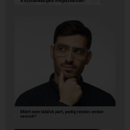
A szótlanabb pasi megbízhatóbb?
A hallgatag, magának való férfi tényleg
megbízhatóbb? És mi ennek az ára? Jó nekünk,
ha a párkapcsolatunkban semmit nem...
Miért nem találok párt, pedig rendes ember
vagyok?
A társkeresésben a „rendesség” (jóindulat,
tisztelet, megbízhatóság) elengedhetetlen