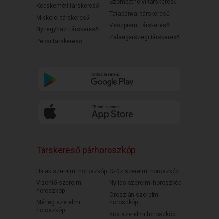
Szombathelyi társkereső
Kecskeméti társkereső
Tatabányai társkereső
Miskolci társkereső
Veszprémi társkereső
Nyíregyházi társkereső
Zalaegerszegi társkereső
Pécsi társkereső
Társkereső párhoroszkóp
Halak szerelmi horoszkóp
Szűz szerelmi horoszkóp
Vízöntő szerelmi
Nyilas szerelmi horoszkóp
horoszkóp
Oroszlán szerelmi
Mérleg szerelmi
horoszkóp
horoszkóp
Kos szerelmi horoszkóp