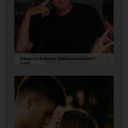
Hányszor érdemes találkozni valakivel? -
videó
Ismerkedés során gyakran megesik, hogy azon
tépelődünk: mit tegyünk, ha valakit
szimpatikusnak találunk elsőre, de még...