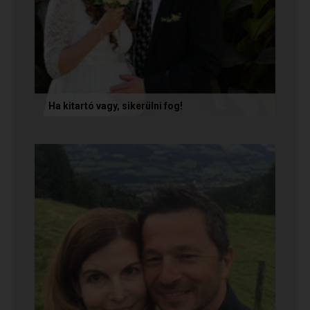
Ha kitartó vagy, sikerülni fog!
Olvasd el Móni és Zsolti sikertörténetét, akik nem
adták fel a próbálkozást a társkeresésben, és
végül megtalálták...