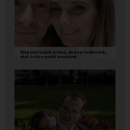
Még nem tudjuk mi lesz, de arra törekszünk,
akár örökre együtt maradunk
A következő levelet Katalin és Jocó küldte el
nekünk, akiknél néhány találkozás után eldőlt
minden. Olvasd el Te is...