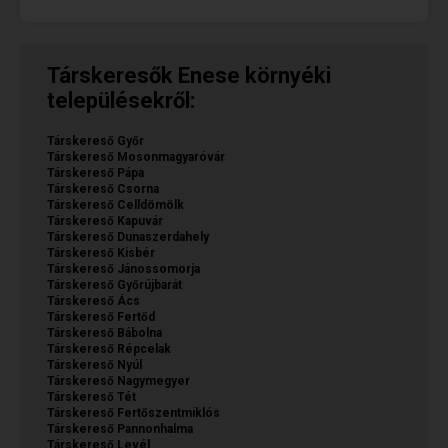
Társkeresők Enese környéki
településekről:
Társkereső Győr
Társkereső Mosonmagyaróvár
Társkereső Pápa
Társkereső Csorna
Társkereső Celldömölk
Társkereső Kapuvár
Társkereső Dunaszerdahely
Társkereső Kisbér
Társkereső Jánossomorja
Társkereső Győrújbarát
Társkereső Ács
Társkereső Fertőd
Társkereső Bábolna
Társkereső Répcelak
Társkereső Nyúl
Társkereső Nagymegyer
Társkereső Tét
Társkereső Fertőszentmiklós
Társkereső Pannonhalma
Társkereső Levél