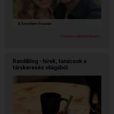
A Szerelem Vonalán
Olvasd el Judit sikertörténetét, aki nem adta fel
a reményt a társkeresésben, és végül megtalálta
Összes sikertörténet >
párját a...
RandiBlog - hírek, tanácsok a
társkeresés világából