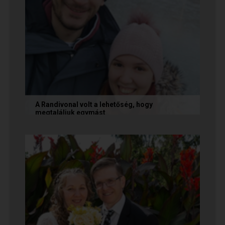
A Randivonal volt a lehetőség, hogy
megtaláljuk egymást
Az alábbi történetet Zsófi és Tomi küldte
nekünk, akik megtalálták egymást az oldalon. Ha
Te is sikerrel jársz a...