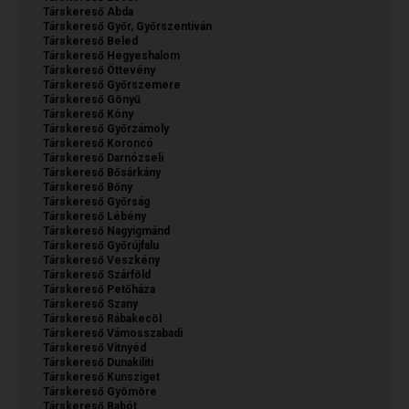
Társkereső Abda
Társkereső Győr, Győrszentiván
Társkereső Beled
Társkereső Hegyeshalom
Társkereső Öttevény
Társkereső Győrszemere
Társkereső Gönyű
Társkereső Kóny
Társkereső Győrzámoly
Társkereső Koroncó
Társkereső Darnózseli
Társkereső Bősárkány
Társkereső Bőny
Társkereső Győrság
Társkereső Lébény
Társkereső Nagyigmánd
Társkereső Győrújfalu
Társkereső Veszkény
Társkereső Szárföld
Társkereső Petőháza
Társkereső Szany
Társkereső Rábakecöl
Társkereső Vámosszabadi
Társkereső Vitnyéd
Társkereső Dunakiliti
Társkereső Kunsziget
Társkereső Gyömöre
Társkereső Babót