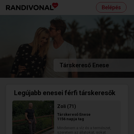
Belépés
Társkereső Enese
Legújabb enesei férfi társkeresők
Zoli (71)
Társkereső
Enese
1156 napja tag
Mindenem a víz és a természet,
szeretem az állatokat, sokat