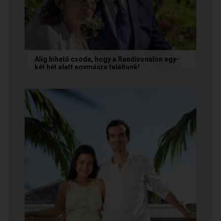
Alig hihető csoda, hogy a Randivonalon egy-
két hét alatt egymásra találtunk!
Teodóra és Zsolt nem a könnyebb utat
választották, hanem a szerelmet, amely minden
akadály legyőzésével egyre erősebbé...