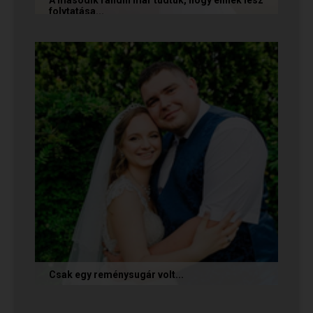
folytatása...
A következő történetet Anita és Jocó küldte
nekünk, akik a Randivonal oldalán találták meg
egymást. Sok boldogságot...
Csak egy reménysugár volt...
Az alábbi történetet Cintia és Krisztián küldte
nekünk, akik megtalálták egymást az oldalon.