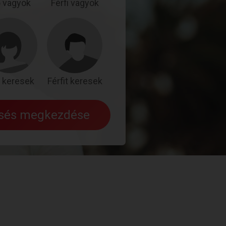
 vagyok
Férfi vagyok
 keresek
Férfit keresek
esés megkezdése