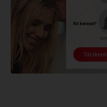
Nő
Kit keresel?
Nőt
Társker