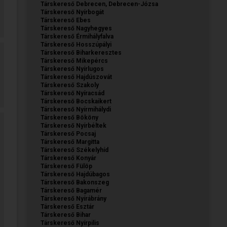
Társkereső Debrecen, Debrecen-Józsa
Társkereső Nyírbogát
Társkereső Ebes
Társkereső Nagyhegyes
Társkereső Érmihályfalva
Társkereső Hosszúpályi
Társkereső Biharkeresztes
Társkereső Mikepércs
Társkereső Nyírlugos
Társkereső Hajdúszovát
Társkereső Szakoly
Társkereső Nyíracsád
Társkereső Bocskaikert
Társkereső Nyírmihálydi
Társkereső Bököny
Társkereső Nyírbéltek
Társkereső Pocsaj
Társkereső Margitta
Társkereső Székelyhíd
Társkereső Konyár
Társkereső Fülöp
Társkereső Hajdúbagos
Társkereső Bakonszeg
Társkereső Bagamér
Társkereső Nyírábrány
Társkereső Esztár
Társkereső Bihar
Társkereső Nyírpilis