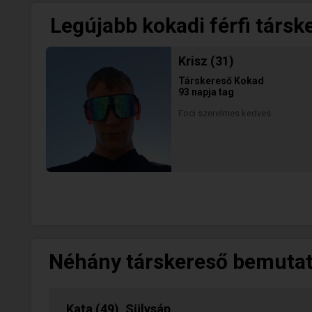
Legújabb kokadi férfi társk
Krisz (31)
Társkereső
Kokad
93 napja tag
Foci szerelmes kedves
Néhány társkereső bemuta
Kata (49), Sülysáp