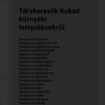
Társkeresők Kokad
környéki
településekről:
Társkereső Debrecen
Társkereső Hajdúszoboszló
Társkereső Hajdúböszörmény
Társkereső Berettyóújfalu
Társkereső Nagyvárad
Társkereső Nyírbátor
Társkereső Balmazújváros
Társkereső Hajdúhadház
Társkereső Derecske
Társkereső Hajdúsámson
Társkereső Újfehértó
Társkereső Vámospércs
Társkereső Földes
Társkereső Kaba
Társkereső Létavértes
Társkereső Téglás
Társkereső Nyíradony
Társkereső Balkány