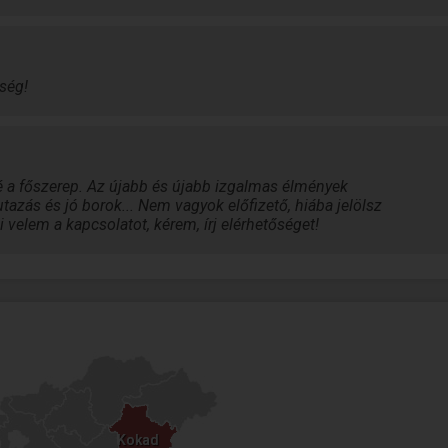
ség!
 a főszerep. Az újabb és újabb izgalmas élmények
azás és jó borok... Nem vagyok előfizető, hiába jelölsz
 velem a kapcsolatot, kérem, írj elérhetőséget!
Kokad
Kokad