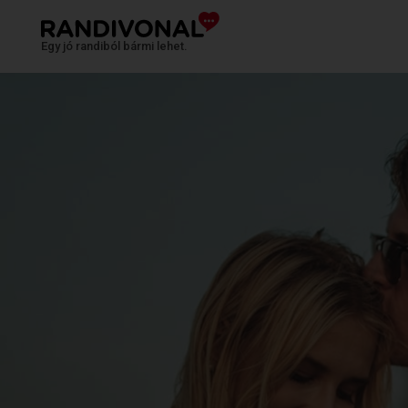
Egy jó randiból bármi lehet.