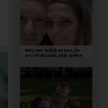
Még nem tudjuk mi lesz, de
arra törekszünk, akár örökre
együtt maradunk
A következő levelet Katalin és
Jocó küldte el nekünk, akiknél
néhány találkozás után eldőlt
minden. Olvasd el Te is...