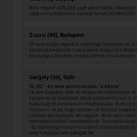
Nem vagyok előfizető, csak akkor tudok válaszolni 
saját korosztályomból keresek társat.DOHÁNYZÁS
Zsuzsi (69), Budapest
69 eves holgy vagyok.A vidamsag letelemem.ez a p
tarsamat,baratomat.Szakacskent dolgoztam.Robert
Keresztapa.Zeneben a blues,Valmar a kedvenceim.a
Gergely (50), Győr
IQ, EQ - és nem utolsósorban: "a kémia"
16 éve Svájcban élek, és dolgozom informatikai t
hazajárok, és hosszabb távon a hazaköltözést is e
nyitottság és a kölcsönös megbecsülés. Komoly 
vonzalom és az, hogy valóban jól érezzük magunka
valóban azt mutatják, aki vagyok - AI és retus nélk
interneten történő ismerkedésnél- “marhavásárnak”, 
- Ez sajnos egy vissza-visszatérő mintázat bizonyo
még magukat sem vállalják fel.