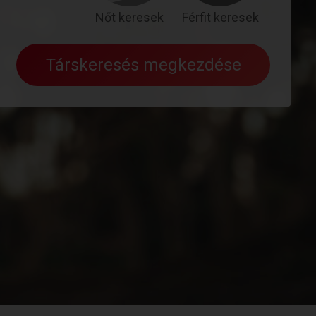
Nőt keresek
Férfit keresek
Társkeresés megkezdése