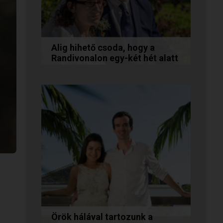
Alig hihető csoda, hogy a
Randivonalon egy-két hét alatt
egymásra találtunk!
Teodóra és Zsolt nem a
könnyebb utat választották,
hanem a szerelmet, amely
minden akadály legyőzésével
egyre erősebbé...
Örök hálával tartozunk a