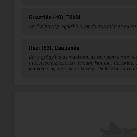
Krisztián (40), Tököl
Az őszinteség legalább olyan fontos mint az egész
Rézi (63), Csobánka
Bár a gyógyítás a hivatásom, de már nem a munkáé
megéléséhez keresem társam. Humor, intellektus, ut
kedvencnek, nem látom ki vagy. Ha fel akarod venni