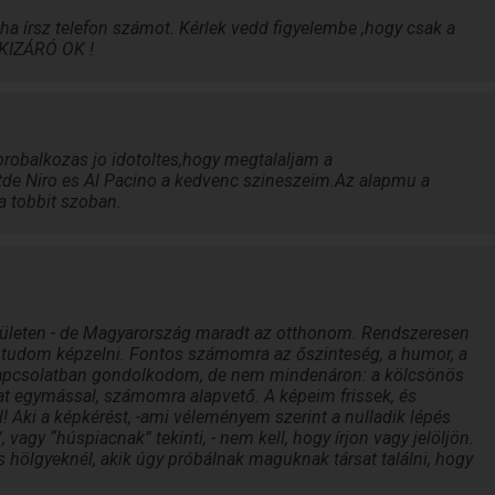
ha írsz telefon számot. Kérlek vedd figyelembe ,hogy csak a
 KIZÁRÓ OK !
robalkozas jo idotoltes,hogy megtalaljam a
de Niro es Al Pacino a kedvenc szineszeim.Az alapmu a
 tobbit szoban.
erületen - de Magyarország maradt az otthonom. Rendszeresen
l tudom képzelni. Fontos számomra az őszinteség, a humor, a
kapcsolatban gondolkodom, de nem mindenáron: a kölcsönös
t egymással, számomra alapvető. A képeim frissek, és
ül! Aki a képkérést, -ami véleményem szerint a nulladik lépés
vagy “húspiacnak” tekinti, - nem kell, hogy írjon vagy jelöljön.
s hölgyeknél, akik úgy próbálnak maguknak társat találni, hogy