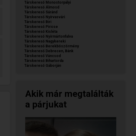
Társkereső Monostorpályi
Társkereső Álmosd
Társkereső Sáránd
Társkereső Nyírvasvári
Társkereső Biri
Társkereső Piricse
Társkereső Kisléta
Társkereső Nyírmártonfalva
Társkereső Nagykereki
Társkereső Berekböszörmény
Társkereső Debrecen, Bánk
Társkereső Váncsod
Társkereső Bihartorda
Társkereső Gáborján
Akik már megtalálták
a párjukat