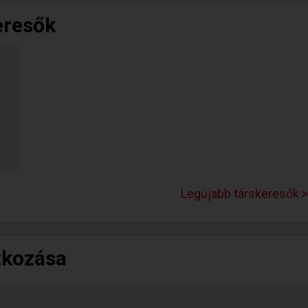
eresők
Legújabb társkeresők >
tkozása