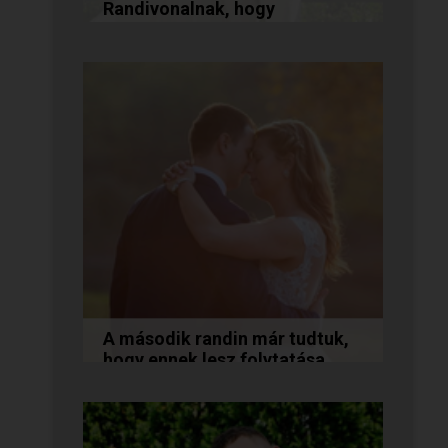
Randivonalnak, hogy
összehozott minket!
Vanda és Gyula még évekkel
ezelőtt ismerkedtek meg
egymással a Randivonalon
keresztül. Romantikus
történetüket akkor...
A második randin már tudtuk,
hogy ennek lesz folytatása...
A következő történetet Anita és
Jocó küldte nekünk, akik a
Randivonal oldalán találták meg