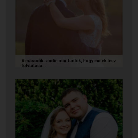
A második randin már tudtuk, hogy ennek lesz
folytatása...
A következő történetet Anita és Jocó küldte
nekünk, akik a Randivonal oldalán találták meg
egymást. Sok boldogságot...