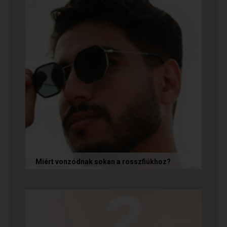
Miért vonzódnak sokan a rosszfiúkhoz?
A rosszfiúk iránti vonzalom mögött nem a
rosszindulat iránti vágy áll, hanem mélyen
gyökerező pszichológiai és...