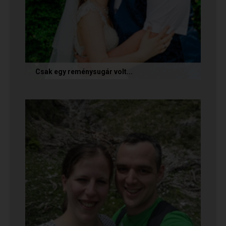
Csak egy reménysugár volt...
Az alábbi történetet Cintia és Krisztián küldte
nekünk, akik megtalálták egymást az oldalon.
Sok boldogságot kívánunk...