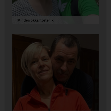
Minden okkal történik
Az alábbi történetet Izabella és Dávid küldte
nekünk, akik megtalálták egymást az oldalon.
Nagyon örülünk nekik! Ha Te...