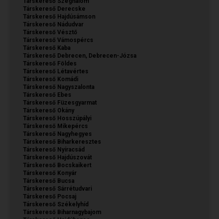
Társkereső Szeghalom
Társkereső Derecske
Társkereső Hajdúsámson
Társkereső Nádudvar
Társkereső Vésztő
Társkereső Vámospércs
Társkereső Kaba
Társkereső Debrecen, Debrecen-Józsa
Társkereső Földes
Társkereső Létavértes
Társkereső Komádi
Társkereső Nagyszalonta
Társkereső Ebes
Társkereső Füzesgyarmat
Társkereső Okány
Társkereső Hosszúpályi
Társkereső Mikepércs
Társkereső Nagyhegyes
Társkereső Biharkeresztes
Társkereső Nyíracsád
Társkereső Hajdúszovát
Társkereső Bocskaikert
Társkereső Konyár
Társkereső Bucsa
Társkereső Sárrétudvari
Társkereső Pocsaj
Társkereső Székelyhíd
Társkereső Biharnagybajom