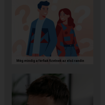
Még mindig a férfiak fizetnek az első randin
Egy amerikai kutatás szerint a magas
randiköltségek riasztják el a szingliket a
randizástól. Magyarországon viszont a...