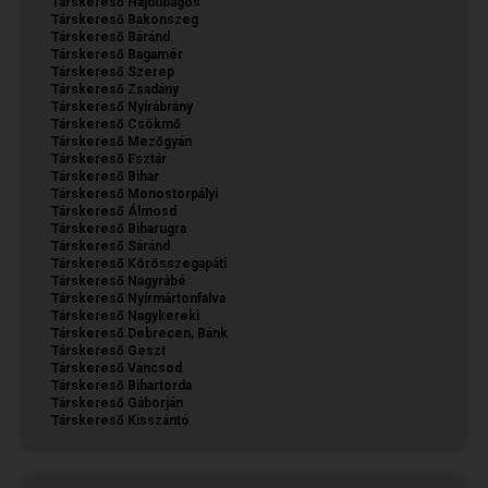
Társkereső Hajdúbagos
Társkereső Bakonszeg
Társkereső Báránd
Társkereső Bagamér
Társkereső Szerep
Társkereső Zsadány
Társkereső Nyírábrány
Társkereső Csökmő
Társkereső Mezőgyán
Társkereső Esztár
Társkereső Bihar
Társkereső Monostorpályi
Társkereső Álmosd
Társkereső Biharugra
Társkereső Sáránd
Társkereső Körösszegapáti
Társkereső Nagyrábé
Társkereső Nyírmártonfalva
Társkereső Nagykereki
Társkereső Debrecen, Bánk
Társkereső Geszt
Társkereső Váncsod
Társkereső Bihartorda
Társkereső Gáborján
Társkereső Kisszántó