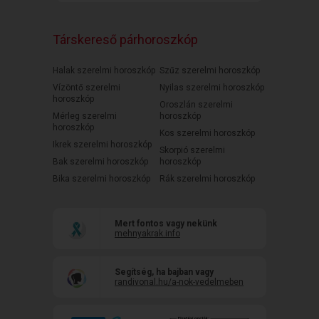
Társkereső párhoroszkóp
Halak szerelmi horoszkóp
Szűz szerelmi horoszkóp
Vízöntő szerelmi
Nyilas szerelmi horoszkóp
horoszkóp
Oroszlán szerelmi
Mérleg szerelmi
horoszkóp
horoszkóp
Kos szerelmi horoszkóp
Ikrek szerelmi horoszkóp
Skorpió szerelmi
Bak szerelmi horoszkóp
horoszkóp
Bika szerelmi horoszkóp
Rák szerelmi horoszkóp
Mert fontos vagy nekünk
mehnyakrak.info
Segítség, ha bajban vagy
randivonal.hu/a-nok-vedelmeben