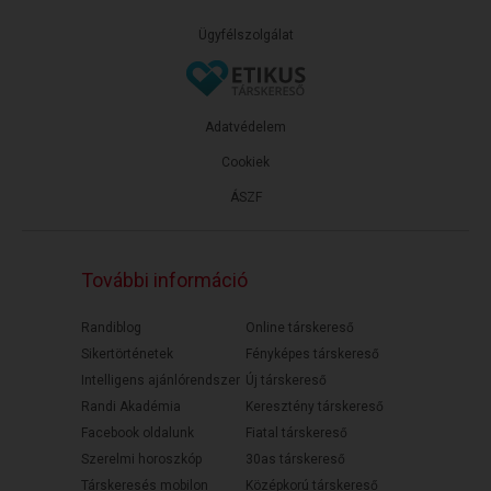
Ügyfélszolgálat
Adatvédelem
Cookiek
ÁSZF
További információ
Randiblog
Online társkereső
Sikertörténetek
Fényképes társkereső
Intelligens ajánlórendszer
Új társkereső
Randi Akadémia
Keresztény társkereső
Facebook oldalunk
Fiatal társkereső
Szerelmi horoszkóp
30as társkereső
Társkeresés mobilon
Középkorú társkereső