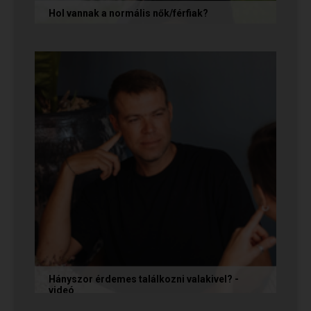
Hol vannak a normális nők/férfiak?
„Mondja meg őszintén! Hol vannak a normális
férfiak/nők? Mert én már mindenhol kerestem
őket, és vagy házasokkal...
Hányszor érdemes találkozni valakivel? -
videó
Ismerkedés során gyakran megesik, hogy azon