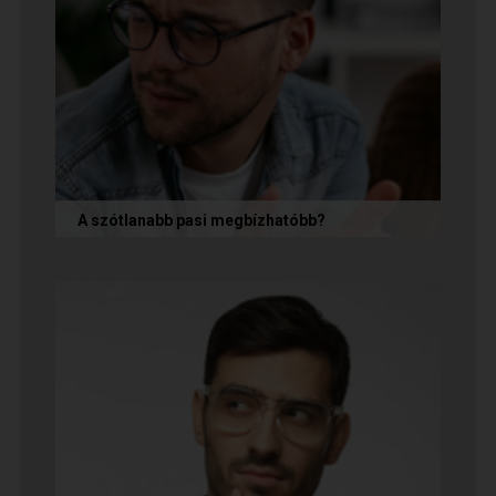
A szótlanabb pasi megbízhatóbb?
A hallgatag, magának való férfi tényleg
megbízhatóbb? És mi ennek az ára? Jó nekünk,
ha a párkapcsolatunkban semmit nem...