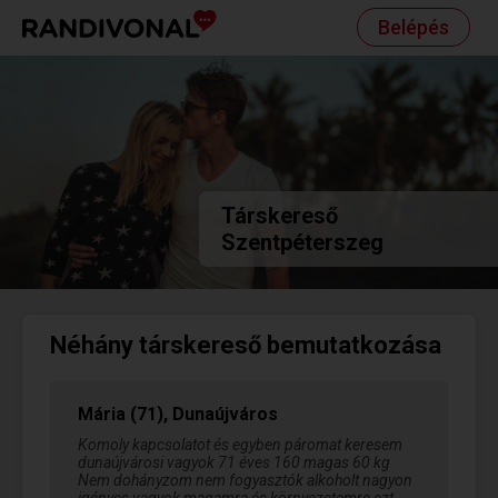
Belépés
Társkereső
Szentpéterszeg
Néhány társkereső bemutatkozása
Mária (71), Dunaújváros
Komoly kapcsolatot és egyben páromat keresem
dunaújvárosi vagyok 71 éves 160 magas 60 kg
Nem dohányzom nem fogyasztók alkoholt nagyon