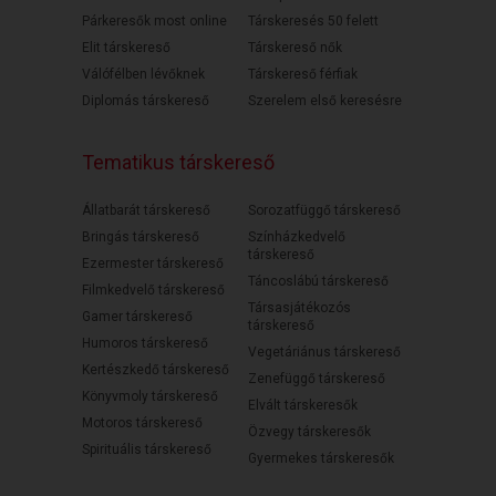
Párkeresők most online
Társkeresés 50 felett
Elit társkereső
Társkereső nők
Válófélben lévőknek
Társkereső férfiak
Diplomás társkereső
Szerelem első keresésre
Tematikus társkereső
Állatbarát társkereső
Sorozatfüggő társkereső
Bringás társkereső
Színházkedvelő
társkereső
Ezermester társkereső
Táncoslábú társkereső
Filmkedvelő társkereső
Társasjátékozós
Gamer társkereső
társkereső
Humoros társkereső
Vegetáriánus társkereső
Kertészkedő társkereső
Zenefüggő társkereső
Könyvmoly társkereső
Elvált társkeresők
Motoros társkereső
Özvegy társkeresők
Spirituális társkereső
Gyermekes társkeresők