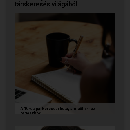
társkeresés világából
A 10-es párkeresési lista, amiből 7-hez
ragaszkodj
Mi alapján választunk partnert? Létezik a
fejünkben valamilyen konkrét elképzelés?
Vannak emberek, akik imádnak...