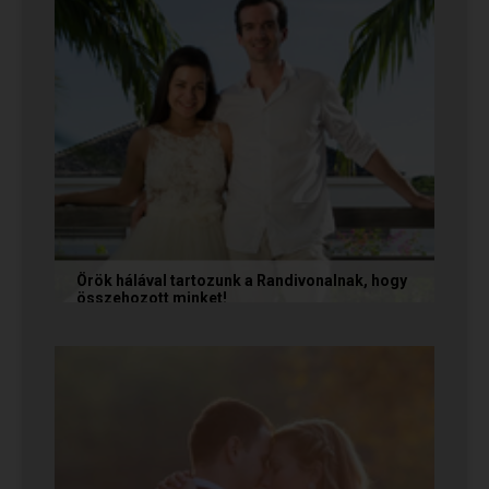
Örök hálával tartozunk a Randivonalnak, hogy
összehozott minket!
Vanda és Gyula még évekkel ezelőtt
ismerkedtek meg egymással a Randivonalon
keresztül. Romantikus történetüket akkor...