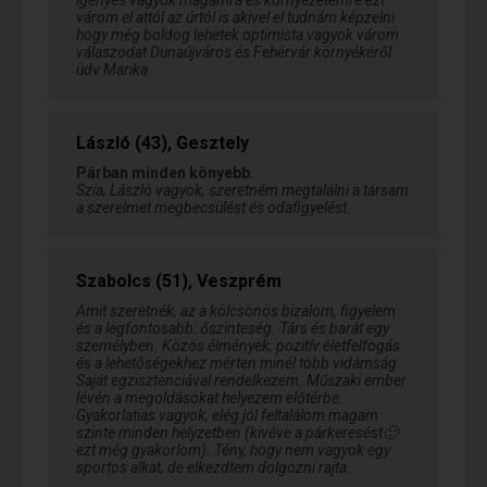
igényes vagyok magamra és környezetemre ezt
várom el attól az úrtól is akivel el tudnám képzelni
hogy még boldog lehetek optimista vagyok várom
válaszodat Dunaújváros és Fehérvár környékéről
üdv Marika
László (43), Gesztely
Párban minden könyebb.
Szia, László vagyok, szeretném megtalálni a társam
a szerelmet megbecsülést és odafigyelést.
Szabolcs (51), Veszprém
Amit szeretnék, az a kölcsönös bizalom, figyelem
és a legfontosabb: őszinteség. Társ és barát egy
személyben. Közös élmények, pozitív életfelfogás
és a lehetőségekhez mérten minél több vidámság.
Saját egzisztenciával rendelkezem. Műszaki ember
lévén a megoldásokat helyezem előtérbe.
Gyakorlatias vagyok, elég jól feltalálom magam
szinte minden helyzetben (kivéve a párkeresést🙂
ezt még gyakorlom). Tény, hogy nem vagyok egy
sportos alkat, de elkezdtem dolgozni rajta.