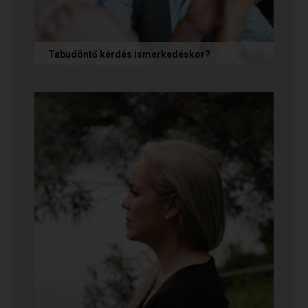
Tabudöntő kérdés ismerkedéskor?
Az első randin, akárcsak egy állásinterjún vagy
egy felvételi beszélgetésen, általában nem
önmagunkat adjuk, hanem...