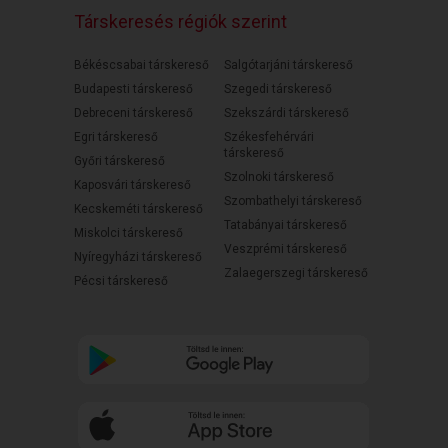
Társkeresés régiók szerint
Békéscsabai társkereső
Salgótarjáni társkereső
Budapesti társkereső
Szegedi társkereső
Debreceni társkereső
Szekszárdi társkereső
Egri társkereső
Székesfehérvári
társkereső
Győri társkereső
Szolnoki társkereső
Kaposvári társkereső
Szombathelyi társkereső
Kecskeméti társkereső
Tatabányai társkereső
Miskolci társkereső
Veszprémi társkereső
Nyíregyházi társkereső
Zalaegerszegi társkereső
Pécsi társkereső