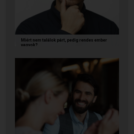
Miért nem találok párt, pedig rendes ember
vagyok?
A társkeresésben a „rendesség” (jóindulat,
tisztelet, megbízhatóság) elengedhetetlen
alapfeltétel, de önmagában nem...