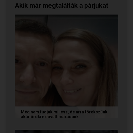
Akik már megtalálták a párjukat
Még nem tudjuk mi lesz, de arra törekszünk,
akár örökre együtt maradunk
A következő levelet Katalin és Jocó küldte el
nekünk, akiknél néhány találkozás után eldőlt