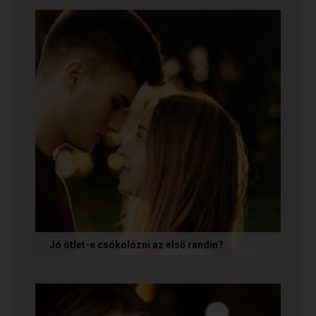
tépelődünk: mit tegyünk, ha valakit
szimpatikusnak találunk elsőre, de még...
Jó ötlet-e csókolózni az első randin?
Volt idő, amikor azt gondoltam, hogy ha egy pasi
nem kezdeményez csókot az első randin, akkor
az azt jelenti, hogy nem...