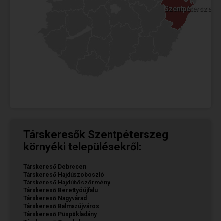
Szentpéterszeg
Szentpéterszeg
Társkeresők Szentpéterszeg
környéki településekről:
Társkereső Debrecen
Társkereső Hajdúszoboszló
Társkereső Hajdúböszörmény
Társkereső Berettyóújfalu
Társkereső Nagyvárad
Társkereső Balmazújváros
Társkereső Püspökladány