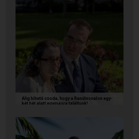
minden. Olvasd el Te is...
Alig hihető csoda, hogy a Randivonalon egy-
két hét alatt egymásra találtunk!
Teodóra és Zsolt nem a könnyebb utat
választották, hanem a szerelmet, amely minden
akadály legyőzésével egyre erősebbé...