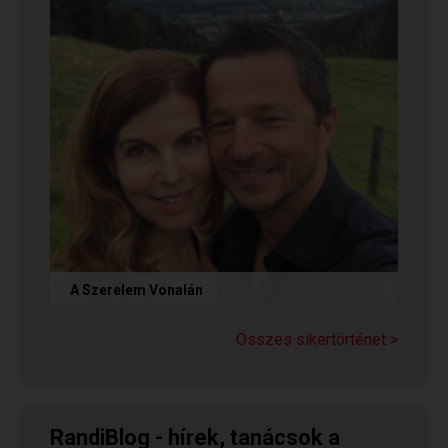
A Szerelem Vonalán
Olvasd el Judit sikertörténetét, aki nem adta fel
a reményt a társkeresésben, és végül megtalálta
Összes sikertörténet >
párját a...
RandiBlog - hírek, tanácsok a