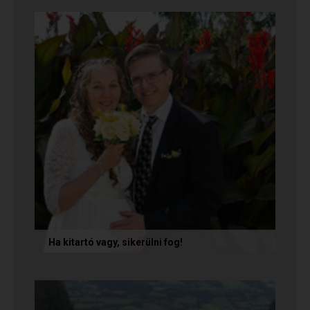
nekünk, akik megtalálták egymást az oldalon. Ha
Te is sikerrel jársz a...
Ha kitartó vagy, sikerülni fog!
Olvasd el Móni és Zsolti sikertörténetét, akik nem
adták fel a próbálkozást a társkeresésben, és
végül megtalálták...