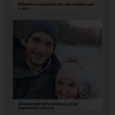
50 felett is megtaláltuk azt, akit nekünk szánt
a sors
Az alábbi történetet Annamária és László küldte
nekünk, akik megtalálták egymást az oldalon. Ha
Te is sikerrel jársz a...
A Randivonal volt a lehetőség, hogy
megtaláljuk egymást
Az alábbi történetet Zsófi és Tomi küldte