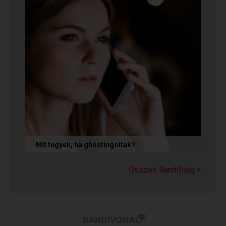
Mit tegyek, ha ghostingoltak?
Ha szó nélkül eltűnt (ghostingolt) a kiszemelted,
a legfontosabb teendőd: ne fuss utána, ne küldj
Összes RandiBlog >
neki dühös,...