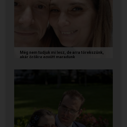
Még nem tudjuk mi lesz, de arra törekszünk,
akár örökre együtt maradunk
A következő levelet Katalin és Jocó küldte el
nekünk, akiknél néhány találkozás után eldőlt
minden. Olvasd el Te is...