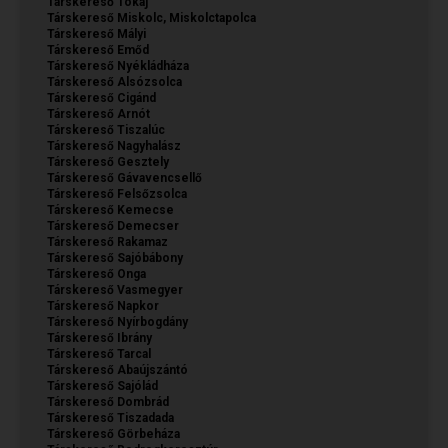
Társkereső Tokaj
Társkereső Miskolc, Miskolctapolca
Társkereső Mályi
Társkereső Emőd
Társkereső Nyékládháza
Társkereső Alsózsolca
Társkereső Cigánd
Társkereső Arnót
Társkereső Tiszalúc
Társkereső Nagyhalász
Társkereső Gesztely
Társkereső Gávavencsellő
Társkereső Felsőzsolca
Társkereső Kemecse
Társkereső Demecser
Társkereső Rakamaz
Társkereső Sajóbábony
Társkereső Onga
Társkereső Vasmegyer
Társkereső Napkor
Társkereső Nyírbogdány
Társkereső Ibrány
Társkereső Tarcal
Társkereső Abaújszántó
Társkereső Sajólád
Társkereső Dombrád
Társkereső Tiszadada
Társkereső Görbeháza