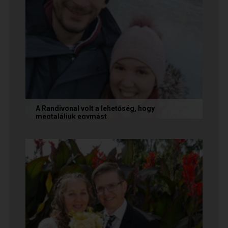
A Randivonal volt a lehetőség, hogy
megtaláljuk egymást
Az alábbi történetet Zsófi és Tomi küldte
nekünk, akik megtalálták egymást az oldalon. Ha
Te is sikerrel jársz a...