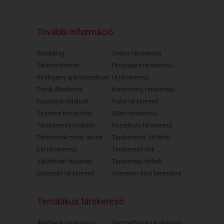
További információ
Randiblog
Online társkereső
Sikertörténetek
Fényképes társkereső
Intelligens ajánlórendszer
Új társkereső
Randi Akadémia
Keresztény társkereső
Facebook oldalunk
Fiatal társkereső
Szerelmi horoszkóp
30as társkereső
Társkeresés mobilon
Középkorú társkereső
Párkeresők most online
Társkeresés 50 felett
Elit társkereső
Társkereső nők
Válófélben lévőknek
Társkereső férfiak
Diplomás társkereső
Szerelem első keresésre
Tematikus társkereső
Állatbarát társkereső
Sorozatfüggő társkereső