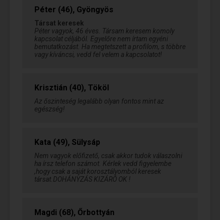
Péter (46), Gyöngyös
Társat keresek
Péter vagyok, 46 éves. Társam keresem komoly
kapcsolat céljából. Egyelőre nem írtam egyéni
bemutatkozást. Ha megtetszett a profilom, s többre
vagy kíváncsi, vedd fel velem a kapcsolatot!
Krisztián (40), Tököl
Az őszinteség legalább olyan fontos mint az
egészség!
Kata (49), Sülysáp
Nem vagyok előfizető, csak akkor tudok válaszolni
ha írsz telefon számot. Kérlek vedd figyelembe
,hogy csak a saját korosztályomból keresek
társat.DOHÁNYZÁS KIZÁRÓ OK !
Magdi (68), Őrbottyán