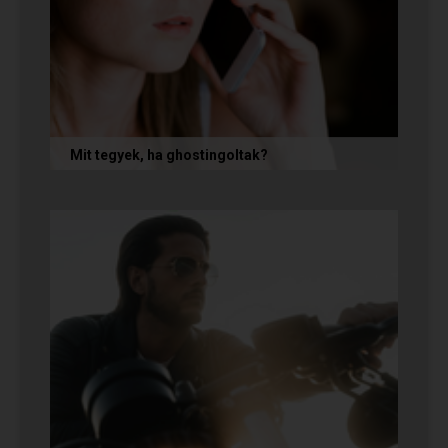
Mit tegyek, ha ghostingoltak?
Ha szó nélkül eltűnt (ghostingolt) a kiszemelted,
a legfontosabb teendőd: ne fuss utána, ne küldj
neki dühös,...