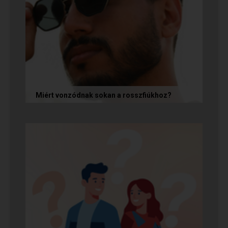
Miért vonzódnak sokan a rosszfiúkhoz?
A rosszfiúk iránti vonzalom mögött nem a
rosszindulat iránti vágy áll, hanem mélyen
gyökerező pszichológiai és...