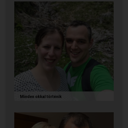
Sok boldogságot kívánunk...
Minden okkal történik
Az alábbi történetet Izabella és Dávid küldte
nekünk, akik megtalálták egymást az oldalon.
Nagyon örülünk nekik! Ha Te...