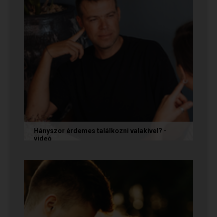
Hányszor érdemes találkozni valakivel? -
videó
Ismerkedés során gyakran megesik, hogy azon
tépelődünk: mit tegyünk, ha valakit
szimpatikusnak találunk elsőre, de még...