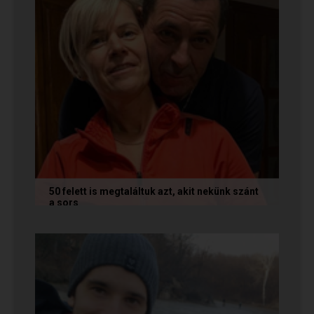
50 felett is megtaláltuk azt, akit nekünk szánt
a sors
Az alábbi történetet Annamária és László küldte
nekünk, akik megtalálták egymást az oldalon. Ha
Te is sikerrel jársz a...