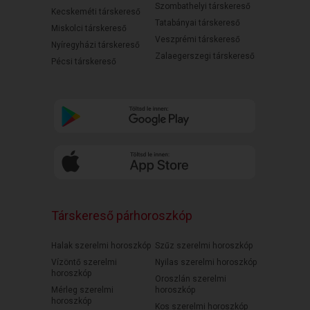
Szombathelyi társkereső
Kecskeméti társkereső
Tatabányai társkereső
Miskolci társkereső
Veszprémi társkereső
Nyíregyházi társkereső
Zalaegerszegi társkereső
Pécsi társkereső
Társkereső párhoroszkóp
Halak szerelmi horoszkóp
Szűz szerelmi horoszkóp
Vízöntő szerelmi
Nyilas szerelmi horoszkóp
horoszkóp
Oroszlán szerelmi
Mérleg szerelmi
horoszkóp
horoszkóp
Kos szerelmi horoszkóp