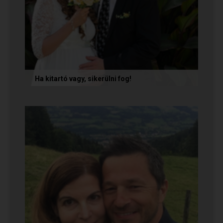
Ha kitartó vagy, sikerülni fog!
Olvasd el Móni és Zsolti sikertörténetét, akik nem
adták fel a próbálkozást a társkeresésben, és
végül megtalálták...