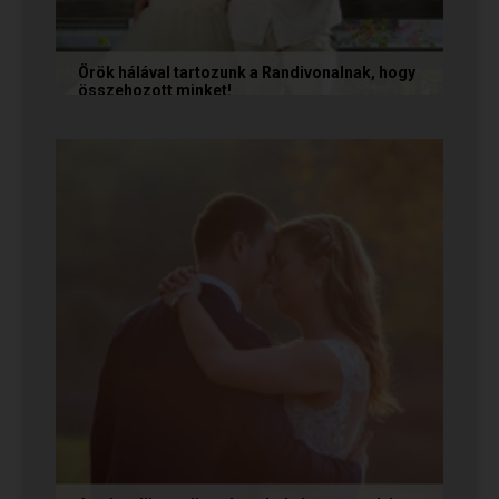
Örök hálával tartozunk a Randivonalnak, hogy
összehozott minket!
Vanda és Gyula még évekkel ezelőtt
ismerkedtek meg egymással a Randivonalon
keresztül. Romantikus történetüket akkor...