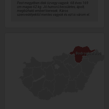
Pest megyében élek özvegy vagyok. 68 éves 169
cm magas 62 kg. Jó humorú becsületes, ápolt,
megbízható embert keresek. Káros
szenvedélyektöl mentes vagyok és ezt is várom el.
Bodrogkisfalud
Bodrogkisfalud