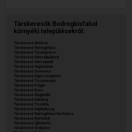
Társkeresők Bodrogkisfalud
környéki településekről:
Társkereső Miskolc
Társkereső Nyíregyháza
Társkereső Tiszaújváros
Társkereső Sátoraljaújhely
Társkereső Sárospatak
Társkereső Hajdúnánás
Társkereső Szerencs
Társkereső Sajószentpéter
Társkereső Tiszavasvári
Társkereső Polgár
Társkereső Encs
Társkereső Nagykálló
Társkereső Edelény
Társkereső Tiszalök
Társkereső Hajdúdorog
Társkereső Nyíregyháza-Kertváros
Társkereső Nyírtelek
Társkereső Újfehértó
Társkereső Szabolcs