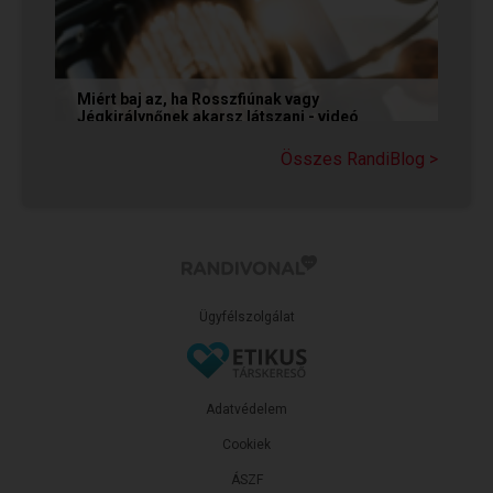
Miért baj az, ha Rosszfiúnak vagy
Jégkirálynőnek akarsz látszani - videó
Még mindig tartja magát az a tévhit, hogy ha egy
Összes RandiBlog >
társkereső Rosszfiúként vagy Jégkirálynőként
mutatkozik, vagy...
Ügyfélszolgálat
Adatvédelem
Cookiek
ÁSZF