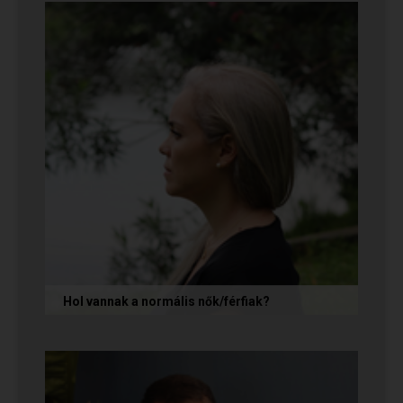
önmagunkat adjuk, hanem...
Hol vannak a normális nők/férfiak?
„Mondja meg őszintén! Hol vannak a normális
férfiak/nők? Mert én már mindenhol kerestem
őket, és vagy házasokkal...