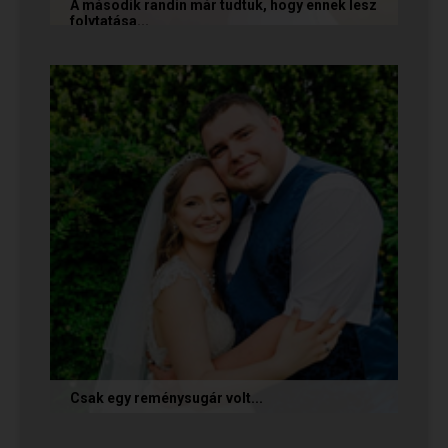
A második randin már tudtuk, hogy ennek lesz
folytatása...
A következő történetet Anita és Jocó küldte
nekünk, akik a Randivonal oldalán találták meg
egymást. Sok boldogságot...
Csak egy reménysugár volt...
Az alábbi történetet Cintia és Krisztián küldte
nekünk, akik megtalálták egymást az oldalon.