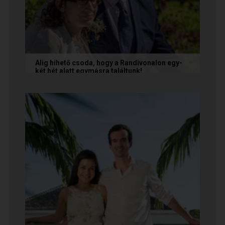
Alig hihető csoda, hogy a Randivonalon egy-
két hét alatt egymásra találtunk!
Teodóra és Zsolt nem a könnyebb utat
választották, hanem a szerelmet, amely minden
akadály legyőzésével egyre erősebbé...