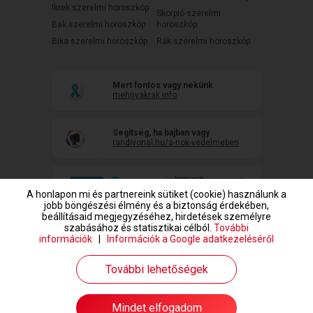
Ikrek szerelmi horoszkóp
Skorpió szerelmi
Bak szerelmi horoszkóp
horoszkóp
Bika szerelmi horoszkóp
Rák szerelmi horoszkóp
Mert fontos vagy nekünk
mehnyakrak.info
Segítség, ha bajban vagy
randivonal.hu/a-nok-vedelmeben
A honlapon mi és partnereink sütiket (cookie) használunk a
jobb böngészési élmény és a biztonság érdekében,
beállításaid megjegyzéséhez, hirdetések személyre
szabásához és statisztikai célból.
További
információk
|
Információk a Google adatkezeléséről
www.randivonal.hu © Copyright 1999-2026 Dating Central Europe Zrt.
További lehetőségek
Társkeresés megkezdése
Mindet elfogadom