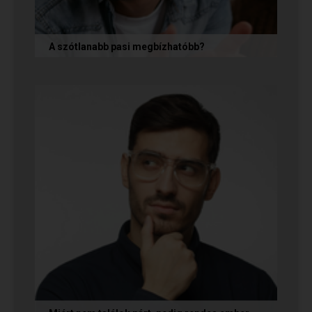
A szótlanabb pasi megbízhatóbb?
A hallgatag, magának való férfi tényleg
megbízhatóbb? És mi ennek az ára? Jó nekünk,
ha a párkapcsolatunkban semmit nem...