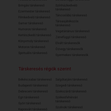
Bringás társkereső
Színházkedvelő
társkereső
Ezermester társkereső
Táncoslábú társkereső
Filmkedvelő társkereső
Társasjátékozós
Gamer társkereső
társkereső
Humoros társkereső
Vegetáriánus társkereső
Kertészkedő társkereső
Zenefüggő társkereső
Könyvmoly társkereső
Elvált társkeresők
Motoros társkereső
Özvegy társkeresők
Spirituális társkereső
Gyermekes társkeresők
Társkeresés régiók szerint
Békéscsabai társkereső
Salgótarjáni társkereső
Budapesti társkereső
Szegedi társkereső
Debreceni társkereső
Szekszárdi társkereső
Egri társkereső
Székesfehérvári
társkereső
Győri társkereső
Szolnoki társkereső
Kaposvári társkereső