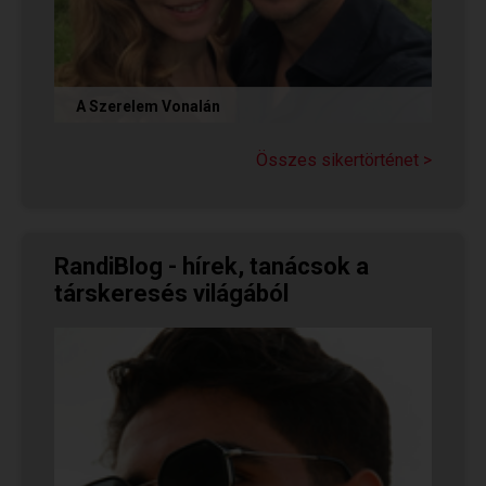
A Szerelem Vonalán
Olvasd el Judit sikertörténetét, aki nem adta fel
a reményt a társkeresésben, és végül megtalálta
Összes sikertörténet >
párját a...
RandiBlog - hírek, tanácsok a
társkeresés világából