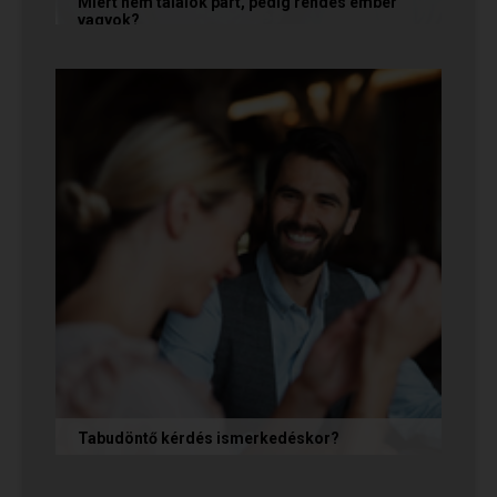
Miért nem találok párt, pedig rendes ember
vagyok?
A társkeresésben a „rendesség” (jóindulat,
tisztelet, megbízhatóság) elengedhetetlen
alapfeltétel, de önmagában nem...
Tabudöntő kérdés ismerkedéskor?
Az első randin, akárcsak egy állásinterjún vagy
egy felvételi beszélgetésen, általában nem