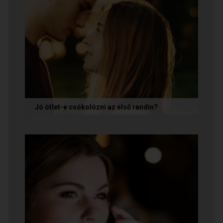
Jó ötlet-e csókolózni az első randin?
Volt idő, amikor azt gondoltam, hogy ha egy pasi
nem kezdeményez csókot az első randin, akkor
az azt jelenti, hogy nem...