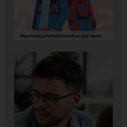
Még mindig a férfiak fizetnek az első randin
Egy amerikai kutatás szerint a magas
randiköltségek riasztják el a szingliket a
randizástól. Magyarországon viszont a...