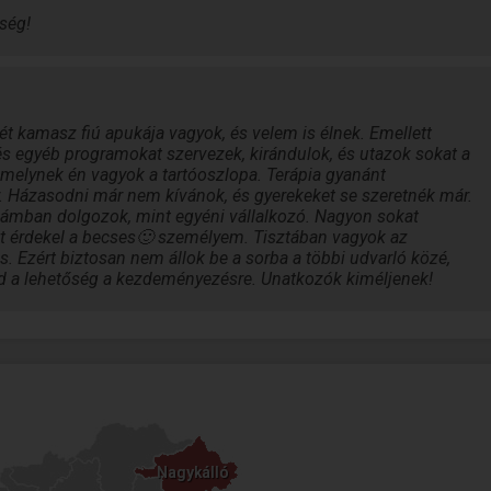
ség!
 Két kamasz fiú apukája vagyok, és velem is élnek. Emellett
s egyéb programokat szervezek, kirándulok, és utazok sokat a
melynek én vagyok a tartóoszlopa. Terápia gyanánt
 Házasodni már nem kívánok, és gyerekeket se szeretnék már.
mban dolgozok, mint egyéni vállalkozó. Nagyon sokat
t érdekel a becses🙂 személyem. Tisztában vagyok az
s. Ezért biztosan nem állok be a sorba a többi udvarló közé,
ad a lehetőség a kezdeményezésre. Unatkozók kiméljenek!
Nagykálló
Nagykálló