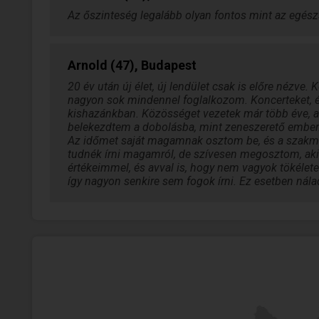
Az őszinteség legalább olyan fontos mint az egész
Arnold (47), Budapest
20 év után új élet, új lendület csak is előre nézve.
nagyon sok mindennel foglalkozom. Koncerteket, é
kishazánkban. Közösséget vezetek már több éve, a
belekezdtem a dobolásba, mint zeneszerető ember.
Az időmet saját magamnak osztom be, és a szakmá
tudnék írni magamról, de szívesen megosztom, aki
értékeimmel, és avval is, hogy nem vagyok tökélete
így nagyon senkire sem fogok írni. Ez esetben nál