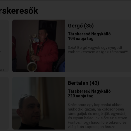
árskeresők
Gergő (35)
Társkereső
Nagykálló
194 napja tag
Szia! Gergő vagyok egy nyugodt
n
embert keresem az igazi társamat!!!
van
Bertalan (43)
Társkereső
Nagykálló
229 napja tag
*
Számomra egy kapcsolat akkor
működik igazán, ha kölcsönösen
támogatjuk és megértjük egymást,
és együtt haladunk előre az életben.
Fontos, hogy hasonló értékrend és
világlátás kapcsoljon össze