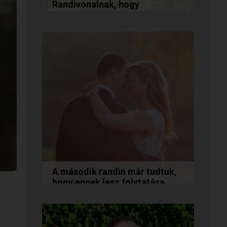
Randivonalnak, hogy
összehozott minket!
Vanda és Gyula még évekkel
ezelőtt ismerkedtek meg
egymással a Randivonalon
keresztül. Romantikus
történetüket akkor...
A második randin már tudtuk,
hogy ennek lesz folytatása...
A következő történetet Anita és
Jocó küldte nekünk, akik a
Randivonal oldalán találták meg