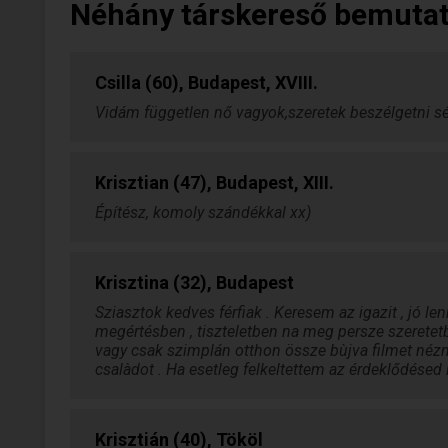
Néhány társkereső bemuta
Csilla (60), Budapest, XVIII.
Vidám független nő vagyok,szeretek beszélgetni sétá
Krisztian (47), Budapest, XIII.
Építész, komoly szándékkal xx)
Krisztina (32), Budapest
Sziasztok kedves férfiak . Keresem az igazit , jó 
megértésben , tiszteletben na meg persze szeretetbe
vagy csak szimplán otthon össze bùjva filmet néz
csalàdot . Ha esetleg felkeltettem az érdeklődésed 
Krisztián (40), Tököl