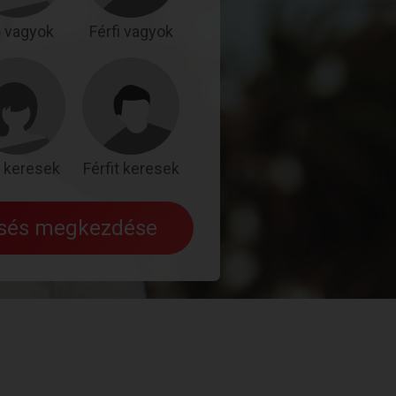
 vagyok
Férfi vagyok
 keresek
Férfit keresek
esés megkezdése