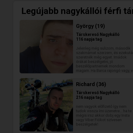
Legújabb nagykállói férfi t
György (19)
Társkereső
Nagykálló
116 napja tag
Jelenleg még sulizom, második
szakmámat szerzem, és ezekutá
szeretnék még egyet. Imádok
órákat beszélgetni, jó
beszélőpartnernek mondom
magam. Ha Barca rajongó vagy, 
egy külön helyed a szívembe ❤️
Kommunikáció a kulcs 2 ember
Richard (36)
között, szóval ha csak akár
beszélgetni szeretnél, vagy
Társkereső
Nagykálló
elhordani melegebb éghajlatra, írj
216 napja tag
rám itt, vagy instán😅 *moderálva
nem vagyok előfizető így nem
tudok vissza írni üzenetre... ha te
mégis irsz akkor dobj egy Insta
vagy Viber Fiókot szívesen
beszélgetek!