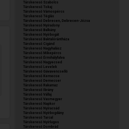
Társkereső Szabolcs
Társkereső Tokaj
Társkereső Vámospércs
Társkereső Téglás
Társkereső Debrecen, Debrecen-Józsa
Társkereső Nyíradony
Társkereső Balkány
Társkereső Nyírbogát
Társkereső Baktalórántháza
Társkereső Cigánd
Társkereső Nagyhalász
Társkereső Mikepércs
Társkereső Érmihályfalva
Társkereső Nagyecsed
Társkereső Levelek
Társkereső Gávavencsellő
Társkereső Kemecse
Társkereső Demecser
Társkereső Rakamaz
Társkereső Ibrány
Társkereső Vállaj
Társkereső Vasmegyer
Társkereső Napkor
Társkereső Nyíracsád
Társkereső Nyírbogdány
Társkereső Tarcal
Társkereső Nyírlugos
Társkereső Dombrád