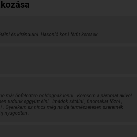
tkozása
lni és kirándulni. Hasonló korú férfit keresek.
lenne màr önfeledten boldognak lenni . Keresem a pàromat akivel
n tudunk eggyütt élni . Imàdok sétàlni , finomakat főzni ,
ni . Gyerekem az nincs még na de természetesen szeretnék
irj nyugodtan .