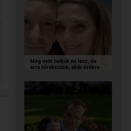
Még nem tudjuk mi lesz, de
arra törekszünk, akár örökre
együtt maradunk
A következő levelet Katalin és
Jocó küldte el nekünk, akiknél
néhány találkozás után eldőlt
minden. Olvasd el Te is...