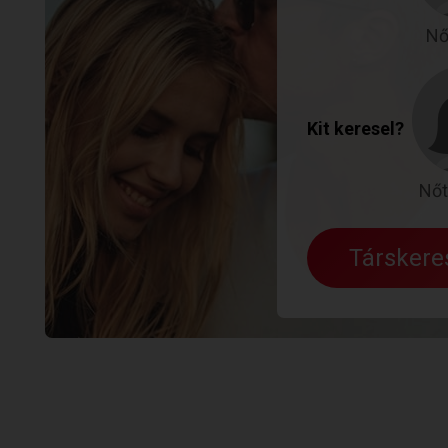
Nő
Kit keresel?
Nőt
Társker