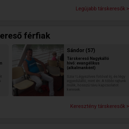
bennünket, mert ezek adják meg az
alapját a közös céloknak és az
Legújabb társkeresők >
együtt épített jövőnek. Lényeges
számomra a nyitottság, a
változtatásra való képesség és az
őszinte, hatékony kommunikáció a
problémák kezelésében, hiszen
fejlődni és megoldásokat találni
ereső férfiak
csak együtt lehet igazán. A
magabiztosság, az intelligencia és
a humor azok a tulajdonságok,
amelyek igazán vonzóvá tesznek
Sándor (57)
számomra valakit.
Társkereső
Nagykálló
am
hivő: evangélikus
(alkalmanként)
ét
Szia ! Légyszíves fotóval írj, és légy
s
egyedülálló, mint én. A többi rajtunk
múlik, hosszú távu kapcsolatot
keresek.
Keresztény társkeresők >