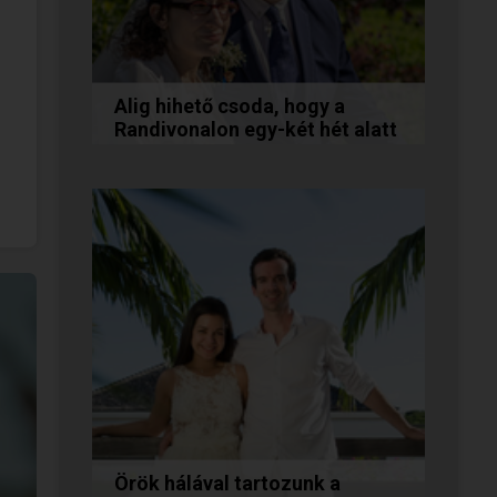
Alig hihető csoda, hogy a
Randivonalon egy-két hét alatt
egymásra találtunk!
Teodóra és Zsolt nem a
könnyebb utat választották,
hanem a szerelmet, amely
minden akadály legyőzésével
egyre erősebbé...
Örök hálával tartozunk a