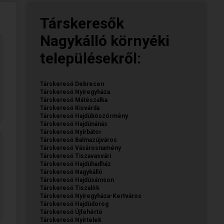
Társkeresők
Nagykálló környéki
településekről:
Társkereső Debrecen
Társkereső Nyíregyháza
Társkereső Mátészalka
Társkereső Kisvárda
Társkereső Hajdúböszörmény
Társkereső Hajdúnánás
Társkereső Nyírbátor
Társkereső Balmazújváros
Társkereső Vásárosnamény
Társkereső Tiszavasvári
Társkereső Hajdúhadház
Társkereső Nagykálló
Társkereső Hajdúsámson
Társkereső Tiszalök
Társkereső Nyíregyháza-Kertváros
Társkereső Hajdúdorog
Társkereső Újfehértó
Társkereső Nyírtelek