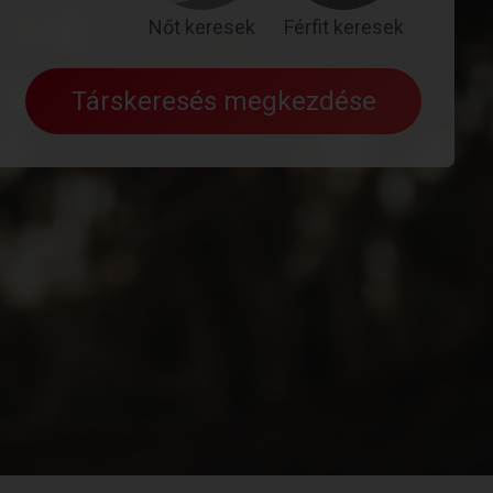
Nőt keresek
Férfit keresek
Társkeresés megkezdése