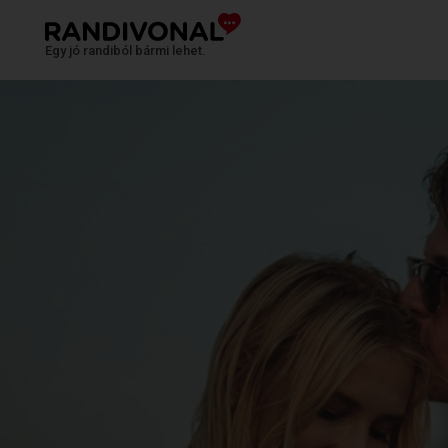
Egy jó randiból bármi lehet.