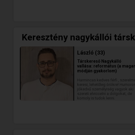
Keresztény nagykállói társk
László (33)
Társkereső
Nagykálló
vallása: református (a mag
módján gyakorlom)
Harmincas kedves férfi , szerelm
keresi, lehetőleg örökre! Humoro
jókedvű személyiség vagyok aki
szereti elviccelni a dolgokat, de
komoly is tudok lenni.