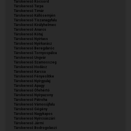
Társkereső Kocsord
Társkereső Tarpa
Társkereső Timár
Társkereső Kállósemjén
Társkereső Tiszanagyfalu
Társkereső Királyhelmec
Társkereső Anarcs
Társkereső Kótaj
Társkereső Nyírtass
Társkereső Nyírkarász
Társkereső Beregdaróc
Társkereső Tornyospálca
Társkereső Ungvár
Társkereső Szamosszeg
Társkereső Hodász
Társkereső Karcsa
Társkereső Fényeslitke
Társkereső Nyírgyulaj
Társkereső Apagy
Társkereső Ófehértó
Társkereső Nyírpazony
Társkereső Pátroha
Társkereső Vámosújfalu
Társkereső Gégény
Társkereső Nagykapos
Társkereső Nyírcsászári
Társkereső Jármi
Társkereső Bodrogolaszi