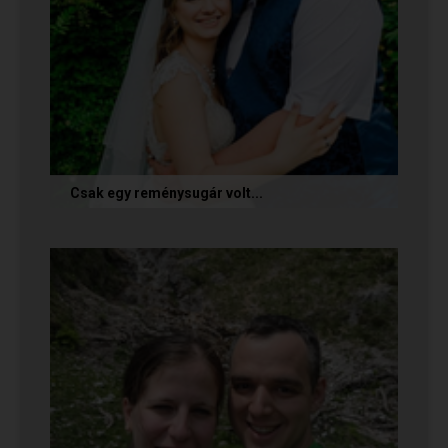
Csak egy reménysugár volt...
Az alábbi történetet Cintia és Krisztián küldte
nekünk, akik megtalálták egymást az oldalon.
Sok boldogságot kívánunk...