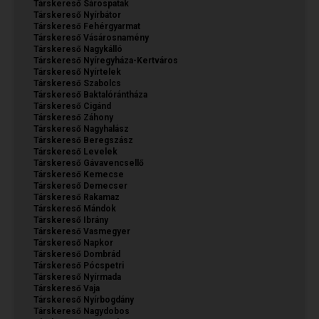
Társkereső Sárospatak
Társkereső Nyírbátor
Társkereső Fehérgyarmat
Társkereső Vásárosnamény
Társkereső Nagykálló
Társkereső Nyíregyháza-Kertváros
Társkereső Nyírtelek
Társkereső Szabolcs
Társkereső Baktalórántháza
Társkereső Cigánd
Társkereső Záhony
Társkereső Nagyhalász
Társkereső Beregszász
Társkereső Levelek
Társkereső Gávavencsellő
Társkereső Kemecse
Társkereső Demecser
Társkereső Rakamaz
Társkereső Mándok
Társkereső Ibrány
Társkereső Vasmegyer
Társkereső Napkor
Társkereső Dombrád
Társkereső Pócspetri
Társkereső Nyírmada
Társkereső Vaja
Társkereső Nyírbogdány
Társkereső Nagydobos