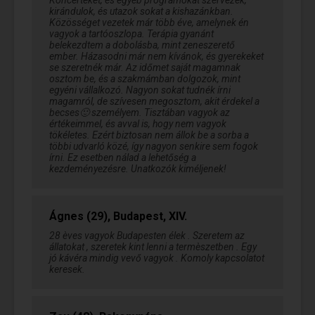
Koncerteket, és egyéb programokat szervezek,
kirándulok, és utazok sokat a kishazánkban.
Közösséget vezetek már több éve, amelynek én
vagyok a tartóoszlopa. Terápia gyanánt
belekezdtem a dobolásba, mint zeneszerető
ember. Házasodni már nem kívánok, és gyerekeket
se szeretnék már. Az időmet saját magamnak
osztom be, és a szakmámban dolgozok, mint
egyéni vállalkozó. Nagyon sokat tudnék írni
magamról, de szívesen megosztom, akit érdekel a
becses🙂 személyem. Tisztában vagyok az
értékeimmel, és avval is, hogy nem vagyok
tökéletes. Ezért biztosan nem állok be a sorba a
többi udvarló közé, így nagyon senkire sem fogok
írni. Ez esetben nálad a lehetőség a
kezdeményezésre. Unatkozók kiméljenek!
Ágnes (29), Budapest, XIV.
28 èves vagyok Budapesten élek . Szeretem az
állatokat , szeretek kint lenni a termèszetben . Egy
jó kávéra mindig vevő vagyok . Komoly kapcsolatot
keresek.