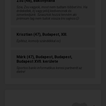
Zsu (48), Bakonynána
Szia, Zsu vagyok, most nem tudtam többet írni. Ha
érdekellek, írj vagy jelölj kedvencnek és
ismerkedjünk. Sziasztok hozzá tenném aki
prémium tag nem tudok vissza írni sajnos😑
Krisztian (47), Budapest, XIII.
Építész, komoly szándékkal xx)
Márk (47), Budapest, Budapest,
Budapest XVII. kerülete
Sportos banki informatikus keresi partnerét az
életre!