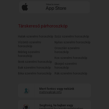
Társkereső párhoroszkóp
Halak szerelmi horoszkóp
Szűz szerelmi horoszkóp
Vízöntő szerelmi
Nyilas szerelmi horoszkóp
horoszkóp
Oroszlán szerelmi
Mérleg szerelmi
horoszkóp
horoszkóp
Kos szerelmi horoszkóp
Ikrek szerelmi horoszkóp
Skorpió szerelmi
Bak szerelmi horoszkóp
horoszkóp
Bika szerelmi horoszkóp
Rák szerelmi horoszkóp
Mert fontos vagy nekünk
mehnyakrak.info
Segítség, ha bajban vagy
randivonal.hu/a-nok-vedelmeben