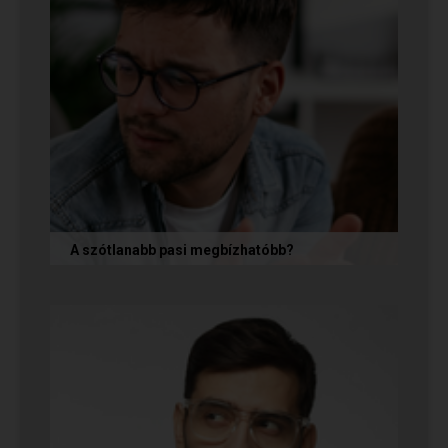
A szótlanabb pasi megbízhatóbb?
A hallgatag, magának való férfi tényleg
megbízhatóbb? És mi ennek az ára? Jó nekünk,
ha a párkapcsolatunkban semmit nem...