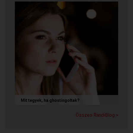
az azt jelenti, hogy nem...
Mit tegyek, ha ghostingoltak?
Ha szó nélkül eltűnt (ghostingolt) a kiszemelted,
a legfontosabb teendőd: ne fuss utána, ne küldj
Összes RandiBlog >
neki dühös,...