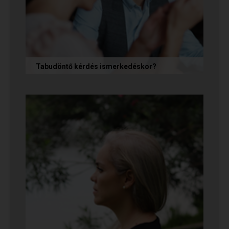
Tabudöntő kérdés ismerkedéskor?
Az első randin, akárcsak egy állásinterjún vagy
egy felvételi beszélgetésen, általában nem
önmagunkat adjuk, hanem...