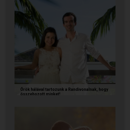
Örök hálával tartozunk a Randivonalnak, hogy
összehozott minket!
Vanda és Gyula még évekkel ezelőtt
ismerkedtek meg egymással a Randivonalon
keresztül. Romantikus történetüket akkor...