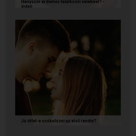
Hányszor érdemes találkozni valakivel? -
videó
Ismerkedés során gyakran megesik, hogy azon
tépelődünk: mit tegyünk, ha valakit
szimpatikusnak találunk elsőre, de még...
Jó ötlet-e csókolózni az első randin?
Volt idő, amikor azt gondoltam, hogy ha egy pasi
nem kezdeményez csókot az első randin, akkor