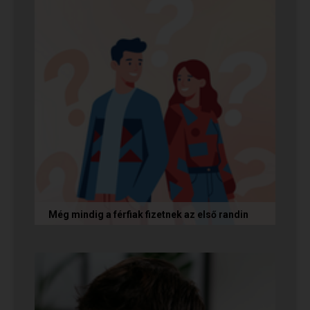
Még mindig a férfiak fizetnek az első randin
Egy amerikai kutatás szerint a magas
randiköltségek riasztják el a szingliket a
randizástól. Magyarországon viszont a...