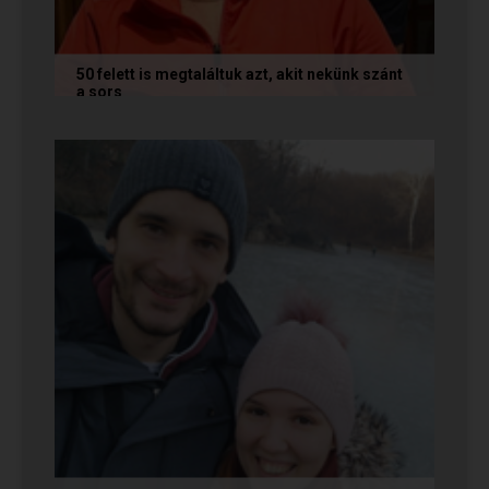
50 felett is megtaláltuk azt, akit nekünk szánt
a sors
Az alábbi történetet Annamária és László küldte
nekünk, akik megtalálták egymást az oldalon. Ha
Te is sikerrel jársz a...