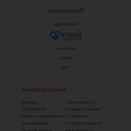
Ügyfélszolgálat
Adatvédelem
Cookiek
ÁSZF
További információ
Randiblog
Online társkereső
Sikertörténetek
Fényképes társkereső
Intelligens ajánlórendszer
Új társkereső
Randi Akadémia
Keresztény társkereső
Facebook oldalunk
Fiatal társkereső