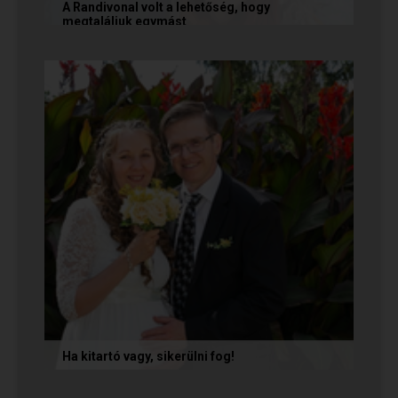
A Randivonal volt a lehetőség, hogy
megtaláljuk egymást
Az alábbi történetet Zsófi és Tomi küldte
nekünk, akik megtalálták egymást az oldalon. Ha
Te is sikerrel jársz a...
Ha kitartó vagy, sikerülni fog!
Olvasd el Móni és Zsolti sikertörténetét, akik nem
adták fel a próbálkozást a társkeresésben, és