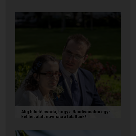
A következő levelet Katalin és Jocó küldte el
nekünk, akiknél néhány találkozás után eldőlt
minden. Olvasd el Te is...
Alig hihető csoda, hogy a Randivonalon egy-
két hét alatt egymásra találtunk!
Teodóra és Zsolt nem a könnyebb utat
választották, hanem a szerelmet, amely minden
akadály legyőzésével egyre erősebbé...