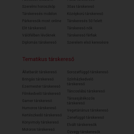
Szerelmi horoszkóp
30as társkereső
Társkeresés mobilon
Középkorú társkereső
Párkeresők most online
Társkeresés 50 felett
Elit társkereső
Társkereső nők
Válófélben lévőknek
Társkereső férfiak
Diplomás társkereső
Szerelem első keresésre
Tematikus társkereső
Állatbarát társkereső
Sorozatfüggő társkereső
Bringás társkereső
Színházkedvelő
társkereső
Ezermester társkereső
Táncoslábú társkereső
Filmkedvelő társkereső
Társasjátékozós
Gamer társkereső
társkereső
Humoros társkereső
Vegetáriánus társkereső
Kertészkedő társkereső
Zenefüggő társkereső
Könyvmoly társkereső
Elvált társkeresők
Motoros társkereső
Özvegy társkeresők