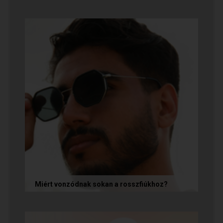
Mi alapján választunk partnert? Létezik a
fejünkben valamilyen konkrét elképzelés?
Vannak emberek, akik imádnak...
Miért vonzódnak sokan a rosszfiúkhoz?
A rosszfiúk iránti vonzalom mögött nem a
rosszindulat iránti vágy áll, hanem mélyen
gyökerező pszichológiai és...