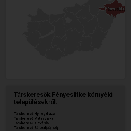
Fényeslitke
Fényeslitke
Társkeresők Fényeslitke környéki
településekről:
Társkereső Nyíregyháza
Társkereső Mátészalka
Társkereső Kisvárda
Társkereső Sátoraljaújhely