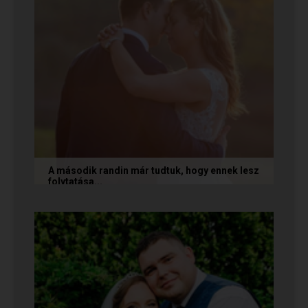
A második randin már tudtuk, hogy ennek lesz
folytatása...
A következő történetet Anita és Jocó küldte
nekünk, akik a Randivonal oldalán találták meg
egymást. Sok boldogságot...