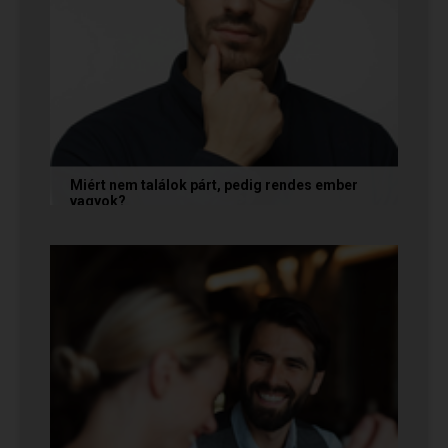
Miért nem találok párt, pedig rendes ember
vagyok?
A társkeresésben a „rendesség” (jóindulat,
tisztelet, megbízhatóság) elengedhetetlen
alapfeltétel, de önmagában nem...