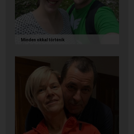
Minden okkal történik
Az alábbi történetet Izabella és Dávid küldte
nekünk, akik megtalálták egymást az oldalon.
Nagyon örülünk nekik! Ha Te...