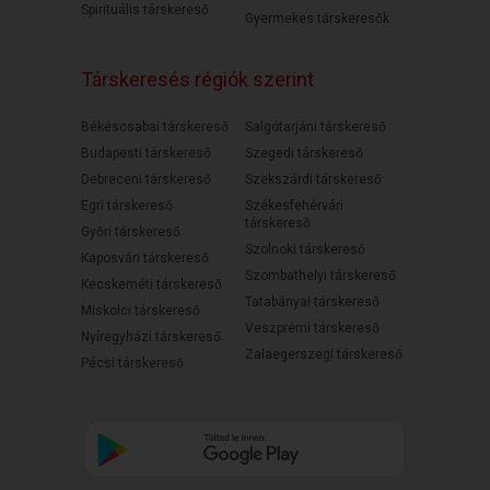
Spirituális társkereső
Gyermekes társkeresők
Társkeresés régiók szerint
Békéscsabai társkereső
Salgótarjáni társkereső
Budapesti társkereső
Szegedi társkereső
Debreceni társkereső
Szekszárdi társkereső
Egri társkereső
Székesfehérvári
társkereső
Győri társkereső
Szolnoki társkereső
Kaposvári társkereső
Szombathelyi társkereső
Kecskeméti társkereső
Tatabányai társkereső
Miskolci társkereső
Veszprémi társkereső
Nyíregyházi társkereső
Zalaegerszegi társkereső
Pécsi társkereső