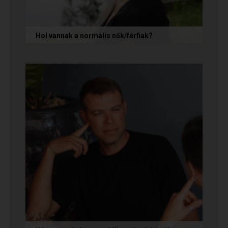
Hol vannak a normális nők/férfiak?
„Mondja meg őszintén! Hol vannak a normális
férfiak/nők? Mert én már mindenhol kerestem
őket, és vagy házasokkal...