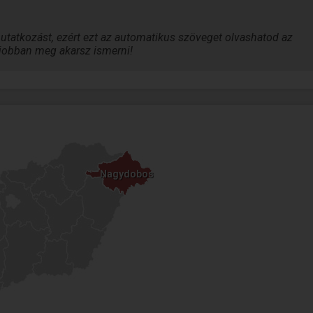
tatkozást, ezért ezt az automatikus szöveget olvashatod az
a jobban meg akarsz ismerni!
Nagydobos
Nagydobos