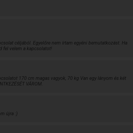
csolat céljából. Egyelőre nem írtam egyéni bemutatkozást. Ha
d fel velem a kapcsolatot!
apcsolatot 170 cm magas vagyok, 70 kg Van egy lányom és két
ENTKEZÉSÉT VÁROM.
m újra :)