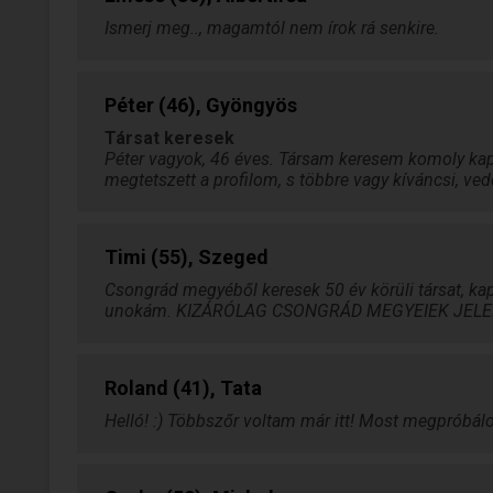
Ismerj meg.., magamtól nem írok rá senkire.
Péter (46), Gyöngyös
Társat keresek
Péter vagyok, 46 éves. Társam keresem komoly kap
megtetszett a profilom, s többre vagy kíváncsi, ved
Timi (55), Szeged
Csongrád megyéből keresek 50 év körüli társat, k
unokám. KIZÁRÓLAG CSONGRÁD MEGYEIEK JEL
Roland (41), Tata
Helló! :) Többszőr voltam már itt! Most megpróbálo