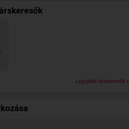
társkeresők
i.
Legújabb társkeresők >
tkozása