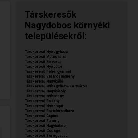
Társkeresők
Nagydobos környéki
településekről:
Társkereső Nyíregyháza
Társkereső Mátészalka
Társkereső Kisvárda
Társkereső Nyírbátor
Társkereső Fehérgyarmat
Társkereső Vásárosnamény
Társkereső Nagykálló
Társkereső Nyíregyháza-Kertváros
Társkereső Nagykároly
Társkereső Nyíradony
Társkereső Balkány
Társkereső Nyírbogát
Társkereső Baktalórántháza
Társkereső Cigánd
Társkereső Záhony
Társkereső Nagyhalász
Társkereső Csenger
Társkereső Beregszász