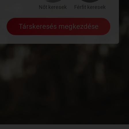
Nőt keresek
Férfit keresek
Társkeresés megkezdése