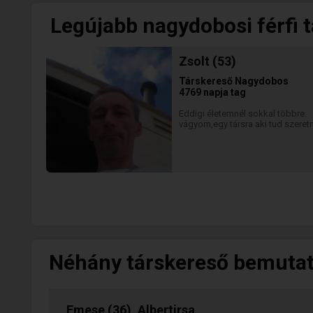
Legújabb nagydobosi férfi 
Zsolt (53)
Társkereső
Nagydobos
4769 napja tag
Eddigi életemnél sokkal többre
vágyom,egy társra aki tud szeretn
Néhány társkereső bemuta
Emese (36), Albertirsa