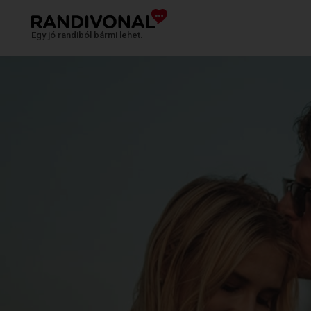
Egy jó randiból bármi lehet.