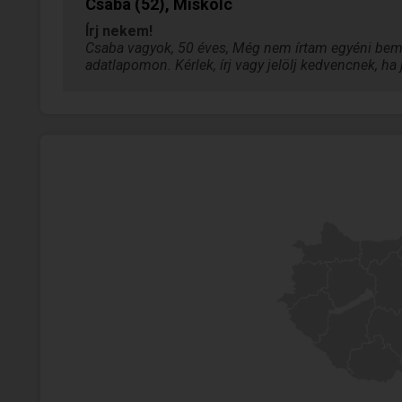
Csaba (52), Miskolc
Írj nekem!
Csaba vagyok, 50 éves, Még nem írtam egyéni bemu
adatlapomon. Kérlek, írj vagy jelölj kedvencnek, h