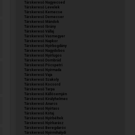
Társkereső Nagyecsed
Társkereső Levelek
Társkereső Kemecse
Társkereső Demecser
Társkereső Mándok
Társkereső Ibrány
Társkereső Vállaj
Társkereső Vasmegyer
Társkereső Napkor
Társkereső Nyírbogdány
Társkereső Nagydobos
Társkereső Nyírlugos
Társkereső Dombrád
Társkereső Pócspetri
Társkereső Nyírmada
Társkereső Vaja
Társkereső Szakoly
Társkereső Kocsord
Társkereső Tarpa
Társkereső Kállósemjén
Társkereső Királyhelmec
Társkereső Anarcs
Társkereső Nyírtass
Társkereső Kótaj
Társkereső Nyírbéltek
Társkereső Nyírkarász
Társkereső Beregdaróc
Társkereső Nyírmihálydi