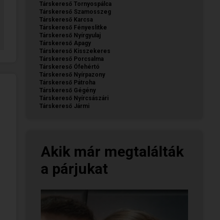
Társkereső Tornyospálca
Társkereső Szamosszeg
Társkereső Karcsa
Társkereső Fényeslitke
Társkereső Nyírgyulaj
Társkereső Apagy
Társkereső Kisszekeres
Társkereső Porcsalma
Társkereső Ófehértó
Társkereső Nyírpazony
Társkereső Pátroha
Társkereső Gégény
Társkereső Nyírcsászári
Társkereső Jármi
Akik már megtalálták
a párjukat