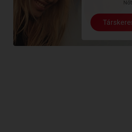
Nőt
Társker