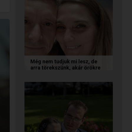
Még nem tudjuk mi lesz, de
arra törekszünk, akár örökre
együtt maradunk
A következő levelet Katalin és
Jocó küldte el nekünk, akiknél
néhány találkozás után eldőlt
minden. Olvasd el Te is...