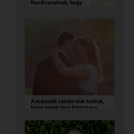
Randivonalnak, hogy
összehozott minket!
Vanda és Gyula még évekkel
ezelőtt ismerkedtek meg
egymással a Randivonalon
keresztül. Romantikus
történetüket akkor...
A második randin már tudtuk,
hogy ennek lesz folytatása...
A következő történetet Anita és
Jocó küldte nekünk, akik a
Randivonal oldalán találták meg