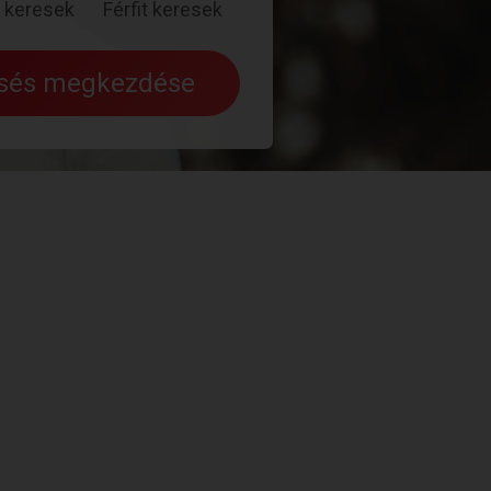
 keresek
Férfit keresek
esés megkezdése