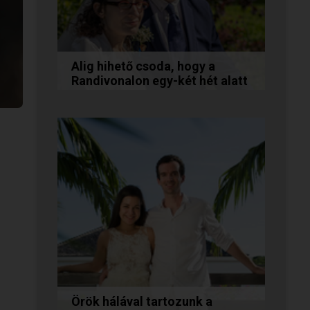
Alig hihető csoda, hogy a
Randivonalon egy-két hét alatt
egymásra találtunk!
Teodóra és Zsolt nem a
könnyebb utat választották,
hanem a szerelmet, amely
minden akadály legyőzésével
egyre erősebbé...
Örök hálával tartozunk a