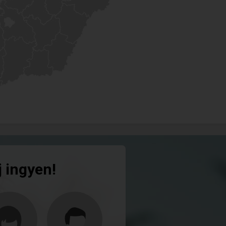
j ingyen!