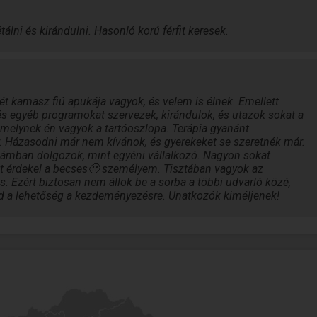
lni és kirándulni. Hasonló korú férfit keresek.
 Két kamasz fiú apukája vagyok, és velem is élnek. Emellett
s egyéb programokat szervezek, kirándulok, és utazok sokat a
melynek én vagyok a tartóoszlopa. Terápia gyanánt
 Házasodni már nem kívánok, és gyerekeket se szeretnék már.
mban dolgozok, mint egyéni vállalkozó. Nagyon sokat
t érdekel a becses🙂 személyem. Tisztában vagyok az
s. Ezért biztosan nem állok be a sorba a többi udvarló közé,
ad a lehetőség a kezdeményezésre. Unatkozók kiméljenek!