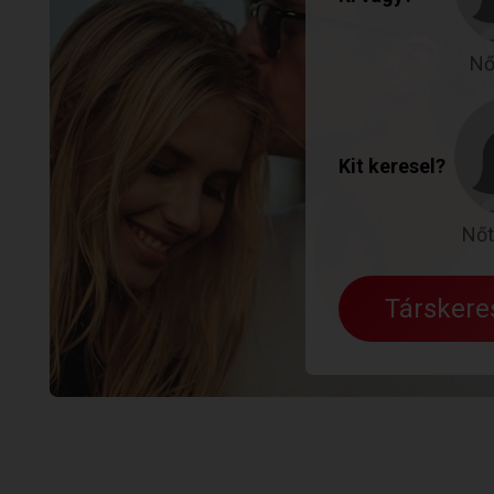
Nő
Kit keresel?
Nőt
Társker