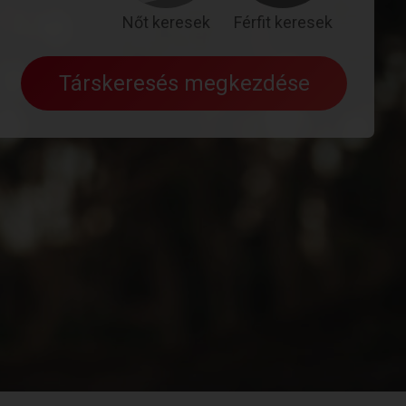
Nőt keresek
Férfit keresek
Társkeresés megkezdése