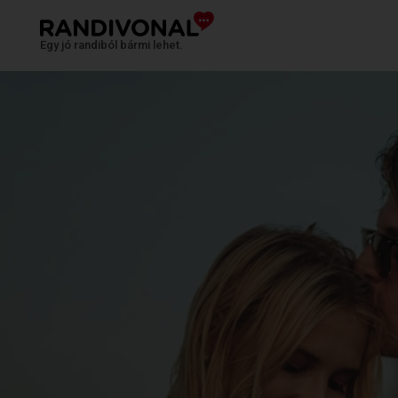
Egy jó randiból bármi lehet.