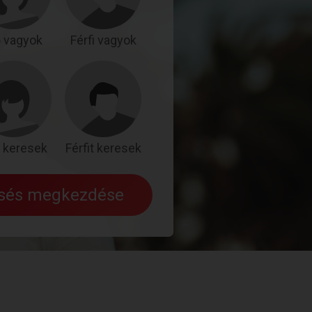
 vagyok
Férfi vagyok
 keresek
Férfit keresek
esés megkezdése