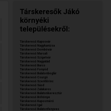
Társkeresők Jákó
környéki
településekről:
Társkereső Kaposvár
Társkereső Nagykanizsa
Társkereső Dombóvár
Társkereső Marcali
Társkereső Szigetvár
Társkereső Nagyatád
Társkereső Barcs
Társkereső Fonyód
Társkereső Balatonboglár
Társkereső Csurgó
Társkereső Szentlőrinc
Társkereső Sásd
Társkereső Zalakaros
Társkereső Balatonkeresztúr
Társkereső Böhönye
Társkereső Kaposmérő
Társkereső Igal
Társkereső Balatonfenyves