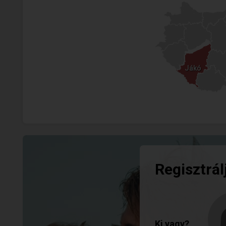
Jákó
Jákó
Regisztrál
Ki vagy?