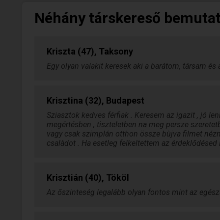
Néhány társkereső bemuta
Kriszta (47), Taksony
Egy olyan valakit keresek aki a barátom, társam és
Krisztina (32), Budapest
Sziasztok kedves férfiak . Keresem az igazit , jó 
megértésben , tiszteletben na meg persze szeretetbe
vagy csak szimplán otthon össze bùjva filmet néz
csalàdot . Ha esetleg felkeltettem az érdeklődésed 
Krisztián (40), Tököl
Az őszinteség legalább olyan fontos mint az egész