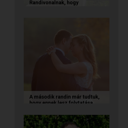
Randivonalnak, hogy
összehozott minket!
Vanda és Gyula még évekkel
ezelőtt ismerkedtek meg
egymással a Randivonalon
keresztül. Romantikus
történetüket akkor...
A második randin már tudtuk,
hogy ennek lesz folytatása...
A következő történetet Anita és
Jocó küldte nekünk, akik a
Randivonal oldalán találták meg