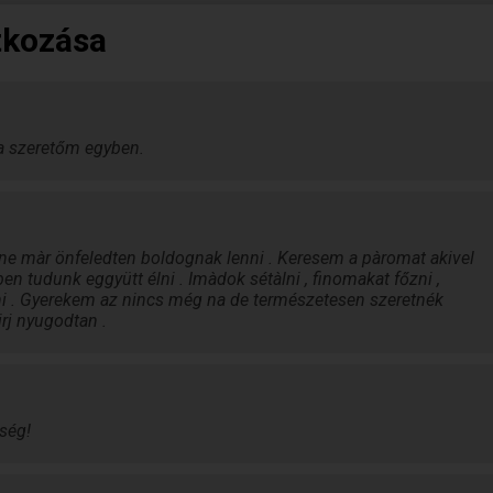
tkozása
 a szeretőm egyben.
lenne màr önfeledten boldognak lenni . Keresem a pàromat akivel
n tudunk eggyütt élni . Imàdok sétàlni , finomakat főzni ,
ni . Gyerekem az nincs még na de természetesen szeretnék
irj nyugodtan .
ség!