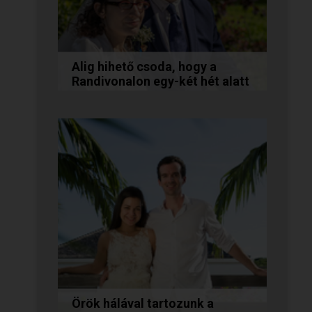
Alig hihető csoda, hogy a
Randivonalon egy-két hét alatt
egymásra találtunk!
Teodóra és Zsolt nem a
könnyebb utat választották,
hanem a szerelmet, amely
minden akadály legyőzésével
egyre erősebbé...
Örök hálával tartozunk a