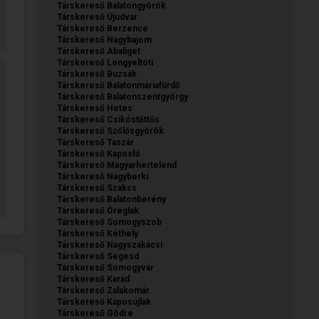
Társkereső Balatongyörök
Társkereső Újudvar
Társkereső Berzence
Társkereső Nagybajom
Társkereső Abaliget
Társkereső Lengyeltóti
Társkereső Buzsák
Társkereső Balatonmáriafürdő
Társkereső Balatonszentgyörgy
Társkereső Hetes
Társkereső Csikóstőttős
Társkereső Szőlősgyörök
Társkereső Taszár
Társkereső Kaposfő
Társkereső Magyarhertelend
Társkereső Nagyberki
Társkereső Szakcs
Társkereső Balatonberény
Társkereső Öreglak
Társkereső Somogyszob
Társkereső Kéthely
Társkereső Nagyszakácsi
Társkereső Segesd
Társkereső Somogyvár
Társkereső Karád
Társkereső Zalakomár
Társkereső Kaposújlak
Társkereső Gödre