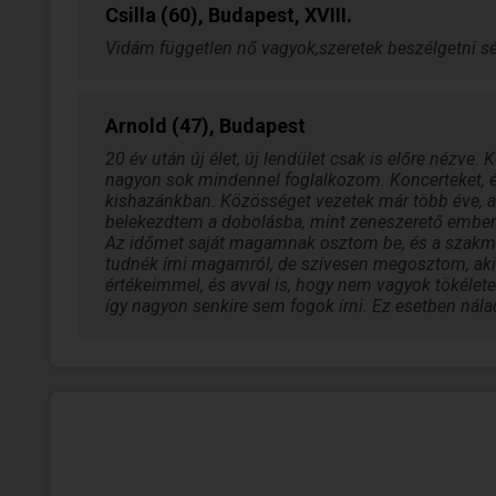
Csilla (60), Budapest, XVIII.
Vidám független nő vagyok,szeretek beszélgetni sétá
Arnold (47), Budapest
20 év után új élet, új lendület csak is előre nézve.
nagyon sok mindennel foglalkozom. Koncerteket, é
kishazánkban. Közösséget vezetek már több éve, a
belekezdtem a dobolásba, mint zeneszerető ember.
Az időmet saját magamnak osztom be, és a szakmá
tudnék írni magamról, de szívesen megosztom, aki
értékeimmel, és avval is, hogy nem vagyok tökélete
így nagyon senkire sem fogok írni. Ez esetben nál