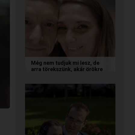
Még nem tudjuk mi lesz, de
arra törekszünk, akár örökre
együtt maradunk
A következő levelet Katalin és
Jocó küldte el nekünk, akiknél
néhány találkozás után eldőlt
minden. Olvasd el Te is...