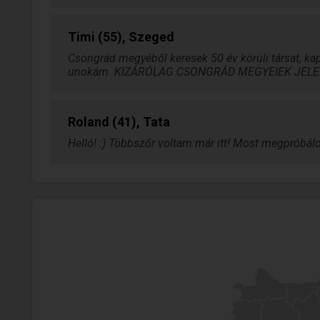
Timi (55), Szeged
Csongrád megyéből keresek 50 év körüli társat, k
unokám. KIZÁRÓLAG CSONGRÁD MEGYEIEK JEL
Roland (41), Tata
Helló! :) Többszőr voltam már itt! Most megpróbálo