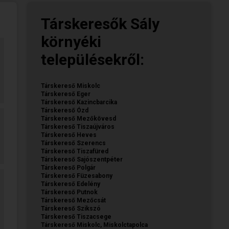
Társkeresők Sály
környéki
településekről:
Társkereső Miskolc
Társkereső Eger
Társkereső Kazincbarcika
Társkereső Ózd
Társkereső Mezőkövesd
Társkereső Tiszaújváros
Társkereső Heves
Társkereső Szerencs
Társkereső Tiszafüred
Társkereső Sajószentpéter
Társkereső Polgár
Társkereső Füzesabony
Társkereső Edelény
Társkereső Putnok
Társkereső Mezőcsát
Társkereső Szikszó
Társkereső Tiszacsege
Társkereső Miskolc, Miskolctapolca