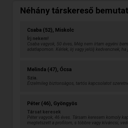
Néhány társkereső bemuta
Csaba (52), Miskolc
Írj nekem!
Csaba vagyok, 50 éves, Még nem írtam egyéni bemu
adatlapomon. Kérlek, írj vagy jelölj kedvencnek, h
Melinda (47), Ócsa
Szia.
Érzelmileg biztonsàgos, tartós kapcsolatot szeretné
Péter (46), Gyöngyös
Társat keresek
Péter vagyok, 46 éves. Társam keresem komoly kap
megtetszett a profilom, s többre vagy kíváncsi, ved