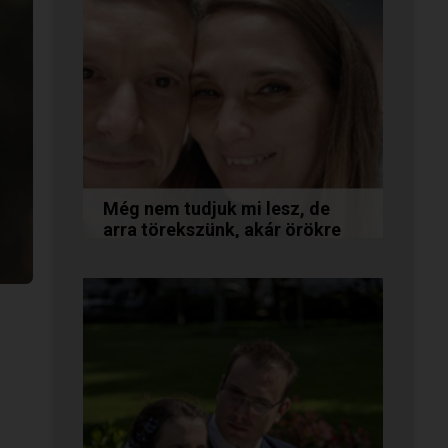
Még nem tudjuk mi lesz, de
arra törekszünk, akár örökre
együtt maradunk
A következő levelet Katalin és
Jocó küldte el nekünk, akiknél
néhány találkozás után eldőlt
minden. Olvasd el Te is...