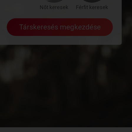
Nőt keresek
Férfit keresek
Társkeresés megkezdése