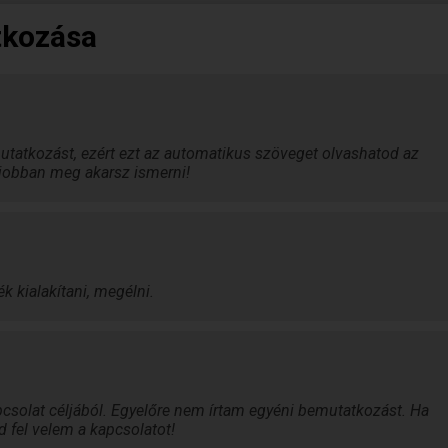
tkozása
tatkozást, ezért ezt az automatikus szöveget olvashatod az
a jobban meg akarsz ismerni!
k kialakítani, megélni.
csolat céljából. Egyelőre nem írtam egyéni bemutatkozást. Ha
d fel velem a kapcsolatot!