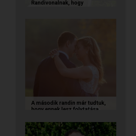
Randivonalnak, hogy
összehozott minket!
Vanda és Gyula még évekkel
ezelőtt ismerkedtek meg
egymással a Randivonalon
keresztül. Romantikus
történetüket akkor...
A második randin már tudtuk,
hogy ennek lesz folytatása...
A következő történetet Anita és
Jocó küldte nekünk, akik a
Randivonal oldalán találták meg