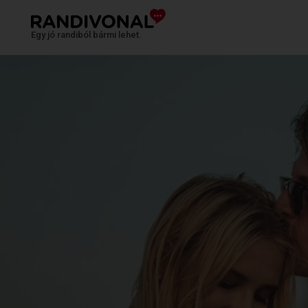
Egy jó randiból bármi lehet.