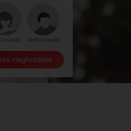
 keresek
Férfit keresek
esés megkezdése