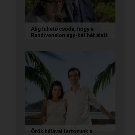
Alig hihető csoda, hogy a
Randivonalon egy-két hét alatt
egymásra találtunk!
Teodóra és Zsolt nem a
könnyebb utat választották,
hanem a szerelmet, amely
minden akadály legyőzésével
egyre erősebbé...
Örök hálával tartozunk a