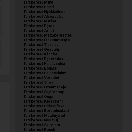
Társkereső Mályi
Társkereső Emőd
Társkereső Nyékládháza
Társkereső Alsózsolca
Társkereső Markaz
Társkereső Egyek
Társkereső Arnót
Társkereső Mezőkeresztes
Társkereső Újszentmargita
Társkereső Tiszalúc
Társkereső Gesztely
Társkereső Kápolna
Társkereső Egerszalók
Társkereső Felsőzsolca
Társkereső Bogács
Társkereső Felsőtárkány
Társkereső Verpelét
Társkereső Sirok
Társkereső Istenmezeje
Társkereső Sajóbábony
Társkereső Onga
Társkereső Kerecsend
Társkereső Bélapátfalva
Társkereső Borsodnádasd
Társkereső Mezőnyárád
Társkereső Noszvaj
Társkereső Szihalom
Társkereső Recsk