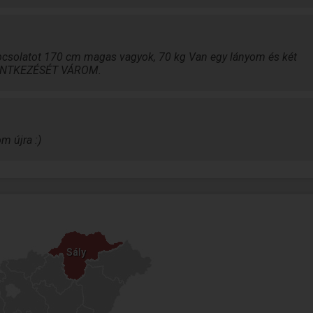
apcsolatot 170 cm magas vagyok, 70 kg Van egy lányom és két
ENTKEZÉSÉT VÁROM.
m újra :)
Sály
Sály