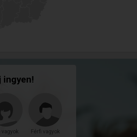
j ingyen!
 vagyok
Férfi vagyok