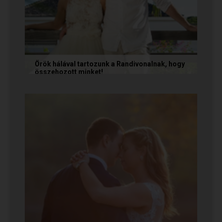
Örök hálával tartozunk a Randivonalnak, hogy
összehozott minket!
Vanda és Gyula még évekkel ezelőtt
ismerkedtek meg egymással a Randivonalon
keresztül. Romantikus történetüket akkor...