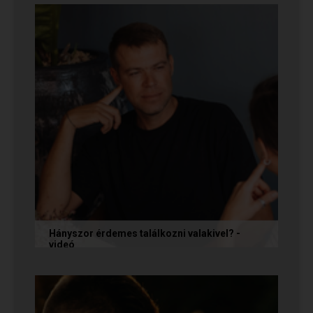
őket, és vagy házasokkal...
Hányszor érdemes találkozni valakivel? -
videó
Ismerkedés során gyakran megesik, hogy azon
tépelődünk: mit tegyünk, ha valakit
szimpatikusnak találunk elsőre, de még...