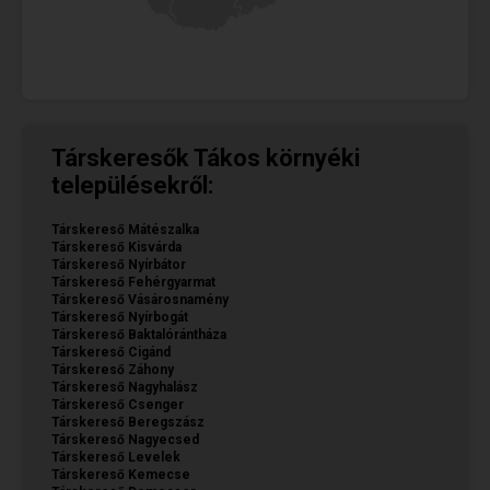
Társkeresők Tákos környéki
településekről:
Társkereső Mátészalka
Társkereső Kisvárda
Társkereső Nyírbátor
Társkereső Fehérgyarmat
Társkereső Vásárosnamény
Társkereső Nyírbogát
Társkereső Baktalórántháza
Társkereső Cigánd
Társkereső Záhony
Társkereső Nagyhalász
Társkereső Csenger
Társkereső Beregszász
Társkereső Nagyecsed
Társkereső Levelek
Társkereső Kemecse