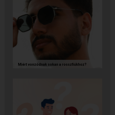
Miért vonzódnak sokan a rosszfiúkhoz?
A rosszfiúk iránti vonzalom mögött nem a
rosszindulat iránti vágy áll, hanem mélyen
gyökerező pszichológiai és...