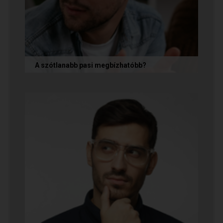
A szótlanabb pasi megbízhatóbb?
A hallgatag, magának való férfi tényleg
megbízhatóbb? És mi ennek az ára? Jó nekünk,
ha a párkapcsolatunkban semmit nem...