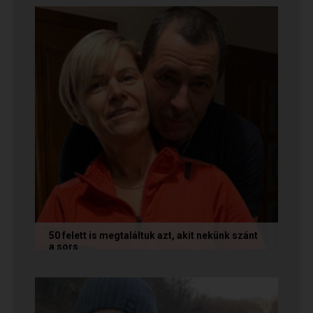
Nagyon örülünk nekik! Ha Te...
50 felett is megtaláltuk azt, akit nekünk szánt
a sors
Az alábbi történetet Annamária és László küldte
nekünk, akik megtalálták egymást az oldalon. Ha
Te is sikerrel jársz a...