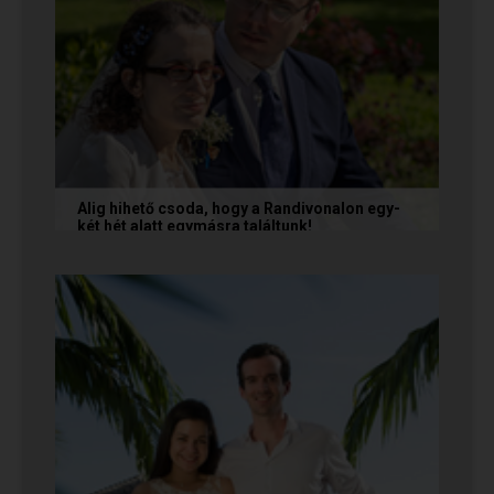
Alig hihető csoda, hogy a Randivonalon egy-
két hét alatt egymásra találtunk!
Teodóra és Zsolt nem a könnyebb utat
választották, hanem a szerelmet, amely minden
akadály legyőzésével egyre erősebbé...