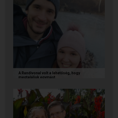
A Randivonal volt a lehetőség, hogy
megtaláljuk egymást
Az alábbi történetet Zsófi és Tomi küldte
nekünk, akik megtalálták egymást az oldalon. Ha
Te is sikerrel jársz a...