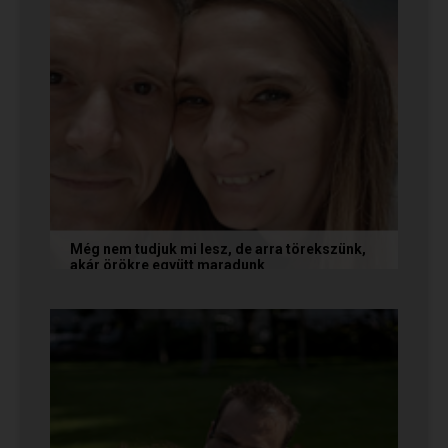
Még nem tudjuk mi lesz, de arra törekszünk,
akár örökre együtt maradunk
A következő levelet Katalin és Jocó küldte el
nekünk, akiknél néhány találkozás után eldőlt
minden. Olvasd el Te is...