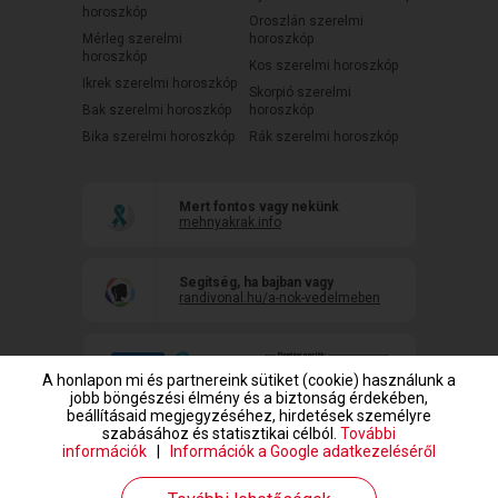
horoszkóp
Oroszlán szerelmi
Mérleg szerelmi
horoszkóp
horoszkóp
Kos szerelmi horoszkóp
Ikrek szerelmi horoszkóp
Skorpió szerelmi
Bak szerelmi horoszkóp
horoszkóp
Bika szerelmi horoszkóp
Rák szerelmi horoszkóp
Mert fontos vagy nekünk
mehnyakrak.info
Segítség, ha bajban vagy
randivonal.hu/a-nok-vedelmeben
A honlapon mi és partnereink sütiket (cookie) használunk a
jobb böngészési élmény és a biztonság érdekében,
beállításaid megjegyzéséhez, hirdetések személyre
szabásához és statisztikai célból.
További
információk
|
Információk a Google adatkezeléséről
www.randivonal.hu © Copyright 1999-2026 Dating Central Europe Zrt.