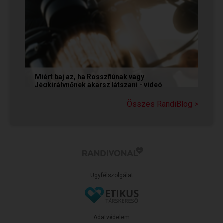
Miért baj az, ha Rosszfiúnak vagy
Jégkirálynőnek akarsz látszani - videó
Még mindig tartja magát az a tévhit, hogy ha egy
Összes RandiBlog >
társkereső Rosszfiúként vagy Jégkirálynőként
mutatkozik, vagy...
Ügyfélszolgálat
Adatvédelem