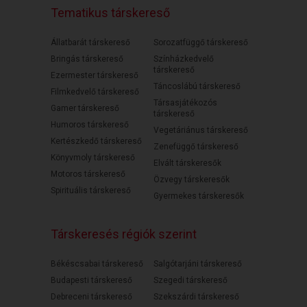
Tematikus társkereső
Állatbarát társkereső
Sorozatfüggő társkereső
Bringás társkereső
Színházkedvelő
társkereső
Ezermester társkereső
Táncoslábú társkereső
Filmkedvelő társkereső
Társasjátékozós
Gamer társkereső
társkereső
Humoros társkereső
Vegetáriánus társkereső
Kertészkedő társkereső
Zenefüggő társkereső
Könyvmoly társkereső
Elvált társkeresők
Motoros társkereső
Özvegy társkeresők
Spirituális társkereső
Gyermekes társkeresők
Társkeresés régiók szerint
Békéscsabai társkereső
Salgótarjáni társkereső
Budapesti társkereső
Szegedi társkereső
Debreceni társkereső
Szekszárdi társkereső