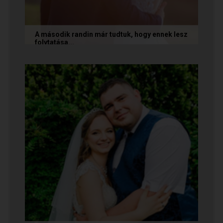
A második randin már tudtuk, hogy ennek lesz
folytatása...
A következő történetet Anita és Jocó küldte
nekünk, akik a Randivonal oldalán találták meg
egymást. Sok boldogságot...