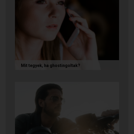
Mit tegyek, ha ghostingoltak?
Ha szó nélkül eltűnt (ghostingolt) a kiszemelted,
a legfontosabb teendőd: ne fuss utána, ne küldj
neki dühös,...