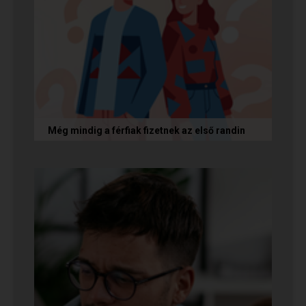
Még mindig a férfiak fizetnek az első randin
Egy amerikai kutatás szerint a magas
randiköltségek riasztják el a szingliket a
randizástól. Magyarországon viszont a...