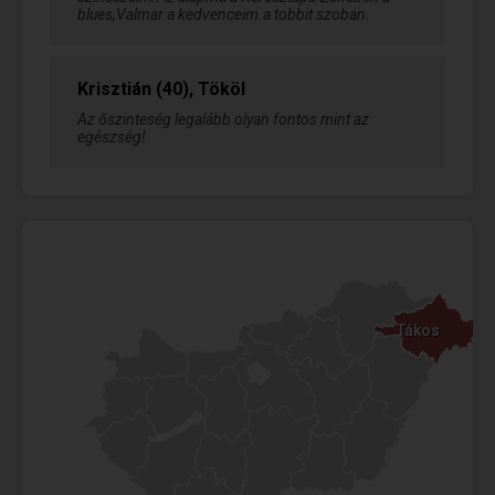
blues,Valmar a kedvenceim.a tobbit szoban.
Krisztián (40), Tököl
Az őszinteség legalább olyan fontos mint az
egészség!
Tákos
Tákos