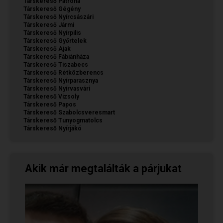
Társkereső Pátroha
Társkereső Gégény
Társkereső Nyírcsászári
Társkereső Jármi
Társkereső Nyírpilis
Társkereső Győrtelek
Társkereső Ajak
Társkereső Fábiánháza
Társkereső Tiszabecs
Társkereső Rétközberencs
Társkereső Nyírparasznya
Társkereső Nyírvasvári
Társkereső Vizsoly
Társkereső Papos
Társkereső Szabolcsveresmart
Társkereső Tunyogmatolcs
Társkereső Nyírjákó
Akik már megtalálták a párjukat