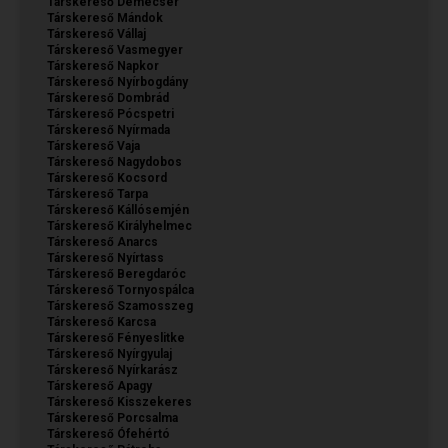
Társkereső Demecser
Társkereső Mándok
Társkereső Vállaj
Társkereső Vasmegyer
Társkereső Napkor
Társkereső Nyírbogdány
Társkereső Dombrád
Társkereső Pócspetri
Társkereső Nyírmada
Társkereső Vaja
Társkereső Nagydobos
Társkereső Kocsord
Társkereső Tarpa
Társkereső Kállósemjén
Társkereső Királyhelmec
Társkereső Anarcs
Társkereső Nyírtass
Társkereső Beregdaróc
Társkereső Tornyospálca
Társkereső Szamosszeg
Társkereső Karcsa
Társkereső Fényeslitke
Társkereső Nyírgyulaj
Társkereső Nyírkarász
Társkereső Apagy
Társkereső Kisszekeres
Társkereső Porcsalma
Társkereső Ófehértó