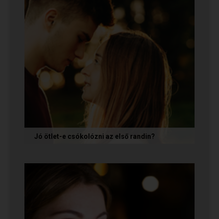
Jó ötlet-e csókolózni az első randin?
Volt idő, amikor azt gondoltam, hogy ha egy pasi
nem kezdeményez csókot az első randin, akkor
az azt jelenti, hogy nem...