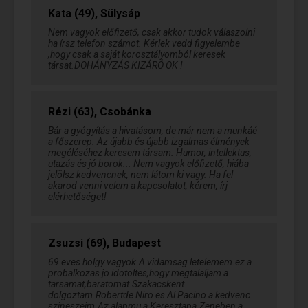
Kata (49), Sülysáp
Nem vagyok előfizető, csak akkor tudok válaszolni
ha írsz telefon számot. Kérlek vedd figyelembe
,hogy csak a saját korosztályomból keresek
társat.DOHÁNYZÁS KIZÁRÓ OK !
Rézi (63), Csobánka
Bár a gyógyítás a hivatásom, de már nem a munkáé
a főszerep. Az újabb és újabb izgalmas élmények
megéléséhez keresem társam. Humor, intellektus,
utazás és jó borok... Nem vagyok előfizető, hiába
jelölsz kedvencnek, nem látom ki vagy. Ha fel
akarod venni velem a kapcsolatot, kérem, írj
elérhetőséget!
Zsuzsi (69), Budapest
69 eves holgy vagyok.A vidamsag letelemem.ez a
probalkozas jo idotoltes,hogy megtalaljam a
tarsamat,baratomat.Szakacskent
dolgoztam.Robertde Niro es Al Pacino a kedvenc
szineszeim.Az alapmu a Keresztapa.Zeneben a