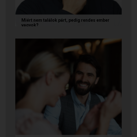
Miért nem találok párt, pedig rendes ember
vagyok?
A társkeresésben a „rendesség” (jóindulat,
tisztelet, megbízhatóság) elengedhetetlen
alapfeltétel, de önmagában nem...