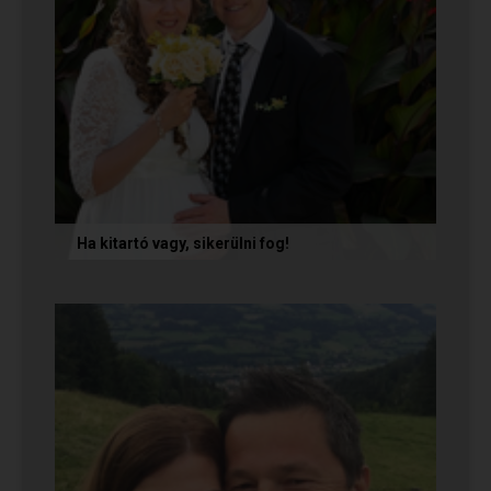
Ha kitartó vagy, sikerülni fog!
Olvasd el Móni és Zsolti sikertörténetét, akik nem
adták fel a próbálkozást a társkeresésben, és
végül megtalálták...