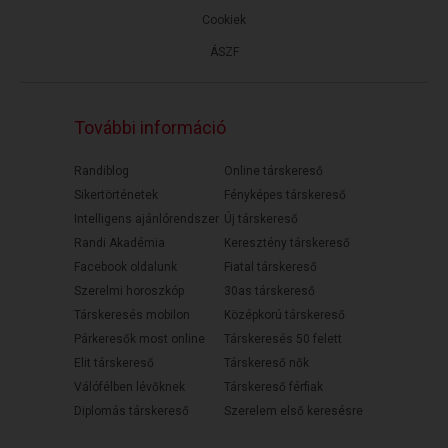
Cookiek
ÁSZF
További információ
Randiblog
Online társkereső
Sikertörténetek
Fényképes társkereső
Intelligens ajánlórendszer
Új társkereső
Randi Akadémia
Keresztény társkereső
Facebook oldalunk
Fiatal társkereső
Szerelmi horoszkóp
30as társkereső
Társkeresés mobilon
Középkorú társkereső
Párkeresők most online
Társkeresés 50 felett
Elit társkereső
Társkereső nők
Válófélben lévőknek
Társkereső férfiak
Diplomás társkereső
Szerelem első keresésre