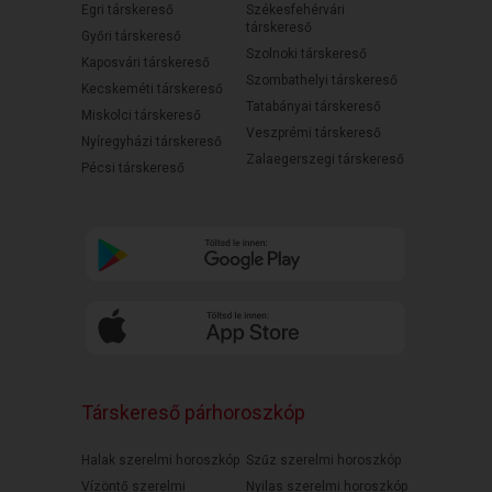
Egri társkereső
Székesfehérvári
társkereső
Győri társkereső
Szolnoki társkereső
Kaposvári társkereső
Szombathelyi társkereső
Kecskeméti társkereső
Tatabányai társkereső
Miskolci társkereső
Veszprémi társkereső
Nyíregyházi társkereső
Zalaegerszegi társkereső
Pécsi társkereső
Társkereső párhoroszkóp
Halak szerelmi horoszkóp
Szűz szerelmi horoszkóp
Vízöntő szerelmi
Nyilas szerelmi horoszkóp