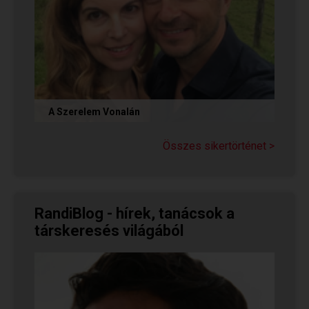
A Szerelem Vonalán
Olvasd el Judit sikertörténetét, aki nem adta fel
a reményt a társkeresésben, és végül megtalálta
Összes sikertörténet >
párját a...
RandiBlog - hírek, tanácsok a
társkeresés világából