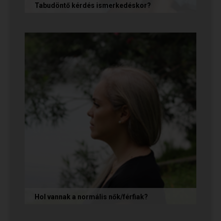
Tabudöntő kérdés ismerkedéskor?
Az első randin, akárcsak egy állásinterjún vagy
egy felvételi beszélgetésen, általában nem
önmagunkat adjuk, hanem...
Hol vannak a normális nők/férfiak?
„Mondja meg őszintén! Hol vannak a normális
férfiak/nők? Mert én már mindenhol kerestem