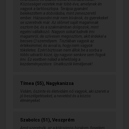
Közösséget vezetek már több éve, amelynek én
vagyok a tartóoszlopa. Terápia gyanánt
belekezdtem a dobolásba, mint zeneszerető
ember. Házasodni már nem kívánok, és gyerekeket
se szeretnék már. Az időmet saját magamnak
osztom be, és a szakmámban dolgozok, mint
egyéni vállalkozó. Nagyon sokat tudnék írni
magamról, de szívesen megosztom, akit érdekel a
becses🙂 személyem. Tisztában vagyok az
értékeimmel, és avval is, hogy nem vagyok
tökéletes. Ezért biztosan nem állok be a sorba a
többi udvarló közé, így nagyon senkire sem fogok
írni. Ez esetben nálad a lehetőség a
kezdeményezésre. Unatkozók kiméljenek!
Tímea (55), Nagykanizsa
Vidám, őszinte és életvidám nő vagyok, aki szereti a
jó beszélgetéseket, a nevetést és a közös
élményeket.
Szabolcs (51), Veszprém
Amit szeretnék, az a kölcsönös bizalom, figyelem