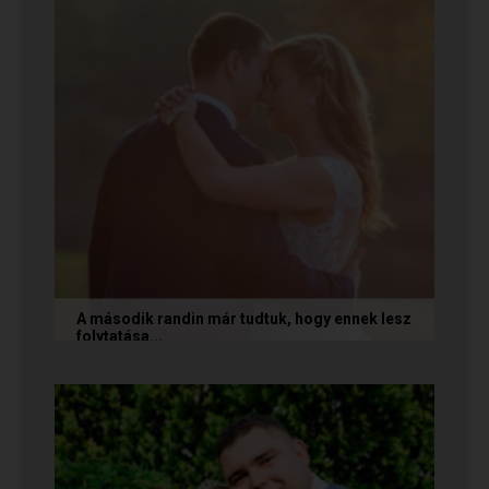
A második randin már tudtuk, hogy ennek lesz
folytatása...
A következő történetet Anita és Jocó küldte
nekünk, akik a Randivonal oldalán találták meg
egymást. Sok boldogságot...