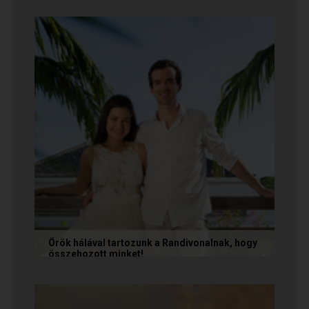
Teodóra és Zsolt nem a könnyebb utat
választották, hanem a szerelmet, amely minden
akadály legyőzésével egyre erősebbé...
Örök hálával tartozunk a Randivonalnak, hogy
összehozott minket!
Vanda és Gyula még évekkel ezelőtt
ismerkedtek meg egymással a Randivonalon
keresztül. Romantikus történetüket akkor...