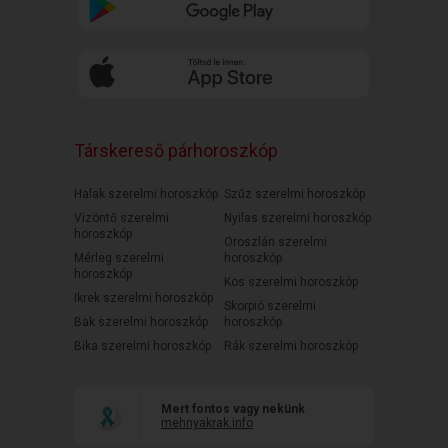
Társkereső párhoroszkóp
Halak szerelmi horoszkóp
Szűz szerelmi horoszkóp
Vízöntő szerelmi
Nyilas szerelmi horoszkóp
horoszkóp
Oroszlán szerelmi
Mérleg szerelmi
horoszkóp
horoszkóp
Kos szerelmi horoszkóp
Ikrek szerelmi horoszkóp
Skorpió szerelmi
Bak szerelmi horoszkóp
horoszkóp
Bika szerelmi horoszkóp
Rák szerelmi horoszkóp
Mert fontos vagy nekünk
mehnyakrak.info