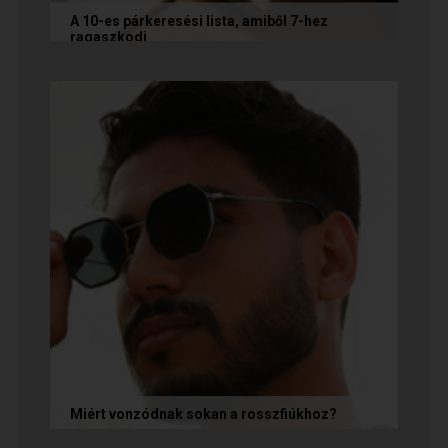
A 10-es párkeresési lista, amiből 7-hez
ragaszkodj
Mi alapján választunk partnert? Létezik a
fejünkben valamilyen konkrét elképzelés?
Vannak emberek, akik imádnak...
Miért vonzódnak sokan a rosszfiúkhoz?
A rosszfiúk iránti vonzalom mögött nem a