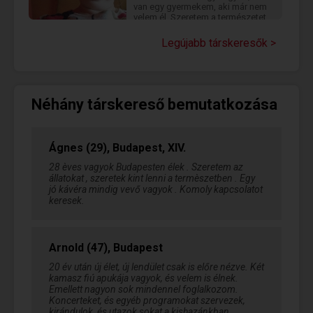
van egy gyermekem, aki már nem
velem él. Szeretem a természetet,
a hosszú sétákat és a jó
beszélgetéseket. Olyan társat
Legújabb társkeresők >
keresek, aki hűséges,
megbízható, és szeretne egy
tartós kapcsolatot kialakítani. Ha
szimpatikusnak találsz, írj bátran,
és ismerjük meg egymást!
Néhány társkereső bemutatkozása
Ágnes (29), Budapest, XIV.
28 èves vagyok Budapesten élek . Szeretem az
állatokat , szeretek kint lenni a termèszetben . Egy
jó kávéra mindig vevő vagyok . Komoly kapcsolatot
keresek.
Arnold (47), Budapest
20 év után új élet, új lendület csak is előre nézve. Két
kamasz fiú apukája vagyok, és velem is élnek.
Emellett nagyon sok mindennel foglalkozom.
Koncerteket, és egyéb programokat szervezek,
kirándulok, és utazok sokat a kishazánkban.