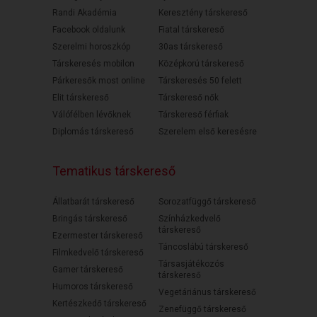
Randi Akadémia
Keresztény társkereső
Facebook oldalunk
Fiatal társkereső
Szerelmi horoszkóp
30as társkereső
Társkeresés mobilon
Középkorú társkereső
Párkeresők most online
Társkeresés 50 felett
Elit társkereső
Társkereső nők
Válófélben lévőknek
Társkereső férfiak
Diplomás társkereső
Szerelem első keresésre
Tematikus társkereső
Állatbarát társkereső
Sorozatfüggő társkereső
Bringás társkereső
Színházkedvelő
társkereső
Ezermester társkereső
Táncoslábú társkereső
Filmkedvelő társkereső
Társasjátékozós
Gamer társkereső
társkereső
Humoros társkereső
Vegetáriánus társkereső
Kertészkedő társkereső
Zenefüggő társkereső