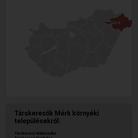
Mérk
Mérk
Társkeresők Mérk környéki
településekről:
Társkereső Mátészalka