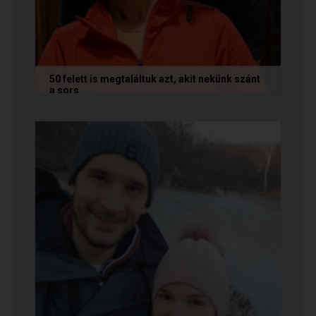
50 felett is megtaláltuk azt, akit nekünk szánt
a sors
Az alábbi történetet Annamária és László küldte
nekünk, akik megtalálták egymást az oldalon. Ha
Te is sikerrel jársz a...