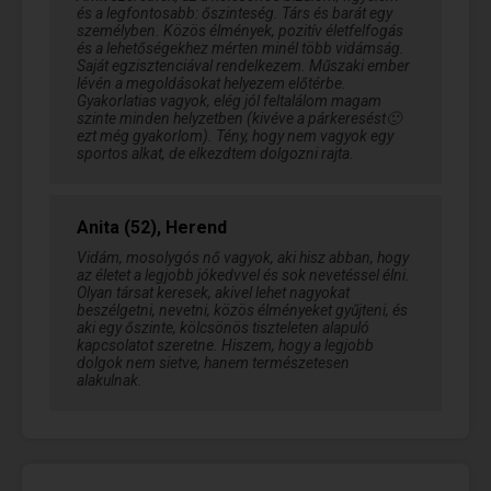
és a legfontosabb: őszinteség. Társ és barát egy
személyben. Közös élmények, pozitív életfelfogás
és a lehetőségekhez mérten minél több vidámság.
Saját egzisztenciával rendelkezem. Műszaki ember
lévén a megoldásokat helyezem előtérbe.
Gyakorlatias vagyok, elég jól feltalálom magam
szinte minden helyzetben (kivéve a párkeresést🙂
ezt még gyakorlom). Tény, hogy nem vagyok egy
sportos alkat, de elkezdtem dolgozni rajta.
Anita (52), Herend
Vidám, mosolygós nő vagyok, aki hisz abban, hogy
az életet a legjobb jókedvvel és sok nevetéssel élni.
Olyan társat keresek, akivel lehet nagyokat
beszélgetni, nevetni, közös élményeket gyűjteni, és
aki egy őszinte, kölcsönös tiszteleten alapuló
kapcsolatot szeretne. Hiszem, hogy a legjobb
dolgok nem sietve, hanem természetesen
alakulnak.