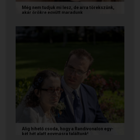
Még nem tudjuk mi lesz, de arra törekszünk,
akár örökre együtt maradunk
A következő levelet Katalin és Jocó küldte el
nekünk, akiknél néhány találkozás után eldőlt
minden. Olvasd el Te is...
Alig hihető csoda, hogy a Randivonalon egy-
két hét alatt egymásra találtunk!