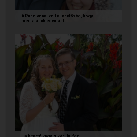
A Randivonal volt a lehetőség, hogy
megtaláljuk egymást
Az alábbi történetet Zsófi és Tomi küldte
nekünk, akik megtalálták egymást az oldalon. Ha
Te is sikerrel jársz a...
Ha kitartó vagy, sikerülni fog!