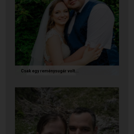
Csak egy reménysugár volt...
Az alábbi történetet Cintia és Krisztián küldte
nekünk, akik megtalálták egymást az oldalon.
Sok boldogságot kívánunk...