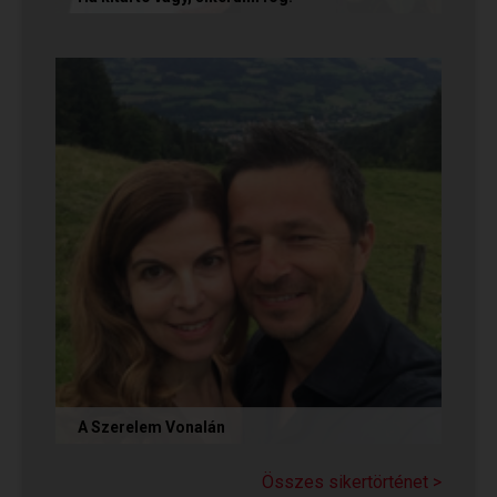
Olvasd el Móni és Zsolti sikertörténetét, akik nem
adták fel a próbálkozást a társkeresésben, és
végül megtalálták...
A Szerelem Vonalán
Olvasd el Judit sikertörténetét, aki nem adta fel
a reményt a társkeresésben, és végül megtalálta
Összes sikertörténet >
párját a...