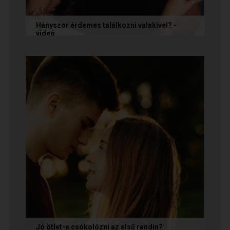
Hányszor érdemes találkozni valakivel? -
videó
Ismerkedés során gyakran megesik, hogy azon
tépelődünk: mit tegyünk, ha valakit
szimpatikusnak találunk elsőre, de még...
Jó ötlet-e csókolózni az első randin?