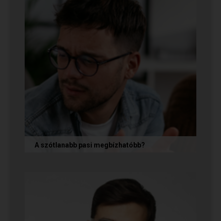
A szótlanabb pasi megbízhatóbb?
A hallgatag, magának való férfi tényleg
megbízhatóbb? És mi ennek az ára? Jó nekünk,
ha a párkapcsolatunkban semmit nem...