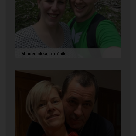
Minden okkal történik
Az alábbi történetet Izabella és Dávid küldte
nekünk, akik megtalálták egymást az oldalon.
Nagyon örülünk nekik! Ha Te...