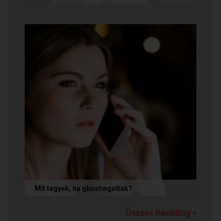
Volt idő, amikor azt gondoltam, hogy ha egy pasi
nem kezdeményez csókot az első randin, akkor
az azt jelenti, hogy nem...
Mit tegyek, ha ghostingoltak?
Ha szó nélkül eltűnt (ghostingolt) a kiszemelted,
a legfontosabb teendőd: ne fuss utána, ne küldj
Összes RandiBlog >
neki dühös,...