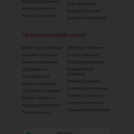
Könyvmoly társkereső
Elvált társkeresők
Motoros társkereső
Özvegy társkeresők
Spirituális társkereső
Gyermekes társkeresők
Társkeresés régiók szerint
Békéscsabai társkereső
Salgótarjáni társkereső
Budapesti társkereső
Szegedi társkereső
Debreceni társkereső
Szekszárdi társkereső
Egri társkereső
Székesfehérvári
társkereső
Győri társkereső
Szolnoki társkereső
Kaposvári társkereső
Szombathelyi társkereső
Kecskeméti társkereső
Tatabányai társkereső
Miskolci társkereső
Veszprémi társkereső
Nyíregyházi társkereső
Zalaegerszegi társkereső
Pécsi társkereső