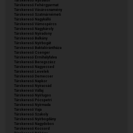
Társkereső Nyírbátor
Társkereső Fehérgyarmat
Társkereső Vásárosnamény
Társkereső Szatmárnémeti
Társkereső Nagykálló
Társkereső Vámospércs
Társkereső Nagykároly
Társkereső Nyíradony
Társkereső Balkány
Társkereső Nyírbogát
Társkereső Baktalórántháza
Társkereső Csenger
Társkereső Érmihályfalva
Társkereső Beregszász
Társkereső Nagyecsed
Társkereső Levelek
Társkereső Demecser
Társkereső Napkor
Társkereső Nyíracsád
Társkereső Vállaj
Társkereső Nyírlugos
Társkereső Pócspetri
Társkereső Nyírmada
Társkereső Vaja
Társkereső Szakoly
Társkereső Nyírbogdány
Társkereső Nagydobos
Társkereső Kocsord