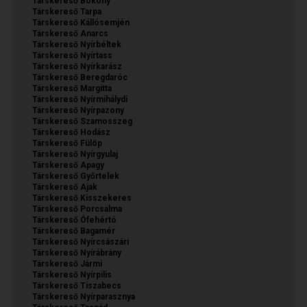
Társkereső Bököny
Társkereső Tarpa
Társkereső Kállósemjén
Társkereső Anarcs
Társkereső Nyírbéltek
Társkereső Nyírtass
Társkereső Nyírkarász
Társkereső Beregdaróc
Társkereső Margitta
Társkereső Nyírmihálydi
Társkereső Nyírpazony
Társkereső Szamosszeg
Társkereső Hodász
Társkereső Fülöp
Társkereső Nyírgyulaj
Társkereső Apagy
Társkereső Győrtelek
Társkereső Ajak
Társkereső Kisszekeres
Társkereső Porcsalma
Társkereső Ófehértó
Társkereső Bagamér
Társkereső Nyírcsászári
Társkereső Nyírábrány
Társkereső Jármi
Társkereső Nyírpilis
Társkereső Tiszabecs
Társkereső Nyírparasznya