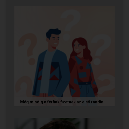
rosszindulat iránti vágy áll, hanem mélyen
gyökerező pszichológiai és...
Még mindig a férfiak fizetnek az első randin
Egy amerikai kutatás szerint a magas
randiköltségek riasztják el a szingliket a
randizástól. Magyarországon viszont a...