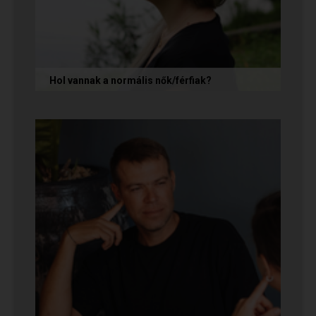
Hol vannak a normális nők/férfiak?
„Mondja meg őszintén! Hol vannak a normális
férfiak/nők? Mert én már mindenhol kerestem
őket, és vagy házasokkal...