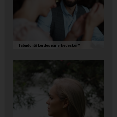
Tabudöntő kérdés ismerkedéskor?
Az első randin, akárcsak egy állásinterjún vagy
egy felvételi beszélgetésen, általában nem
önmagunkat adjuk, hanem...