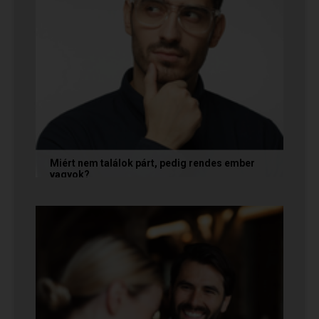
Miért nem találok párt, pedig rendes ember
vagyok?
A társkeresésben a „rendesség” (jóindulat,
tisztelet, megbízhatóság) elengedhetetlen
alapfeltétel, de önmagában nem...