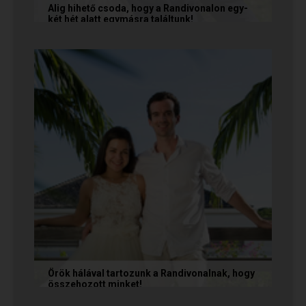
Alig hihető csoda, hogy a Randivonalon egy-
két hét alatt egymásra találtunk!
Teodóra és Zsolt nem a könnyebb utat
választották, hanem a szerelmet, amely minden
akadály legyőzésével egyre erősebbé...
Örök hálával tartozunk a Randivonalnak, hogy
összehozott minket!
Vanda és Gyula még évekkel ezelőtt