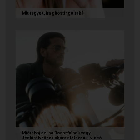
Mit tegyek, ha ghostingoltak?
Ha szó nélkül eltűnt (ghostingolt) a kiszemelted,
a legfontosabb teendőd: ne fuss utána, ne küldj
neki dühös,...
Miért baj az, ha Rosszfiúnak vagy
Jégkirálynőnek akarsz látszani - videó