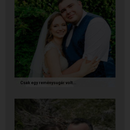
Csak egy reménysugár volt...
Az alábbi történetet Cintia és Krisztián küldte
nekünk, akik megtalálták egymást az oldalon.
Sok boldogságot kívánunk...