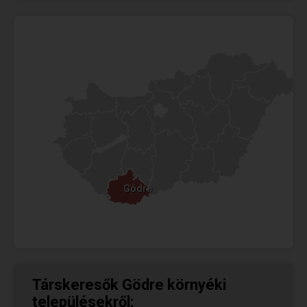
Gödre
Gödre
Társkeresők Gödre környéki
településekről: