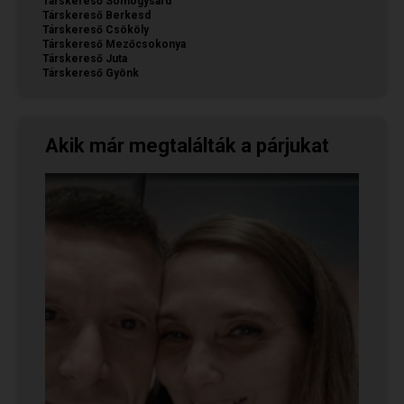
Társkereső Somogysárd
Társkereső Berkesd
Társkereső Csököly
Társkereső Mezőcsokonya
Társkereső Juta
Társkereső Gyönk
Akik már megtalálták a párjukat