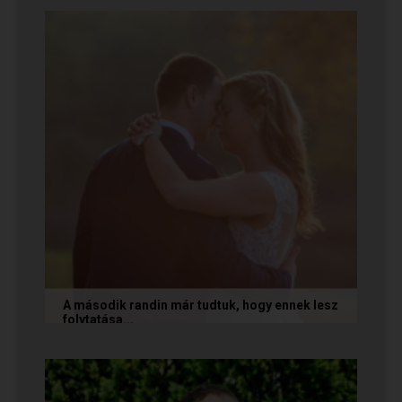
ismerkedtek meg egymással a Randivonalon
keresztül. Romantikus történetüket akkor...
A második randin már tudtuk, hogy ennek lesz
folytatása...
A következő történetet Anita és Jocó küldte
nekünk, akik a Randivonal oldalán találták meg
egymást. Sok boldogságot...