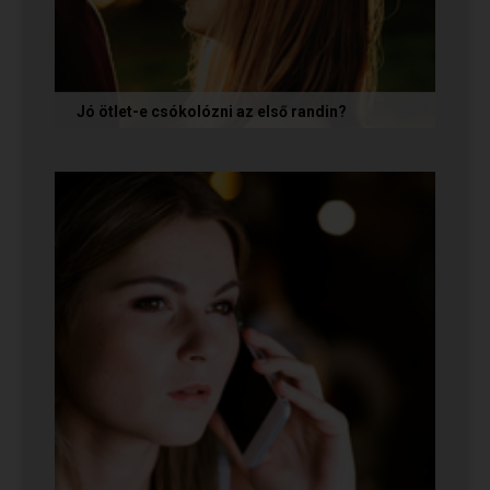
Jó ötlet-e csókolózni az első randin?
Volt idő, amikor azt gondoltam, hogy ha egy pasi
nem kezdeményez csókot az első randin, akkor
az azt jelenti, hogy nem...