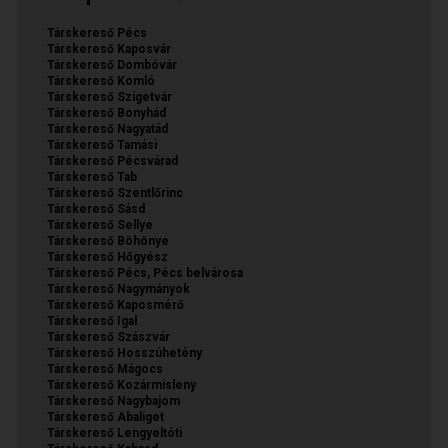
Társkereső Pécs
Társkereső Kaposvár
Társkereső Dombóvár
Társkereső Komló
Társkereső Szigetvár
Társkereső Bonyhád
Társkereső Nagyatád
Társkereső Tamási
Társkereső Pécsvárad
Társkereső Tab
Társkereső Szentlőrinc
Társkereső Sásd
Társkereső Sellye
Társkereső Böhönye
Társkereső Hőgyész
Társkereső Pécs, Pécs belvárosa
Társkereső Nagymányok
Társkereső Kaposmérő
Társkereső Igal
Társkereső Szászvár
Társkereső Hosszúhetény
Társkereső Mágocs
Társkereső Kozármisleny
Társkereső Nagybajom
Társkereső Abaliget
Társkereső Lengyeltóti