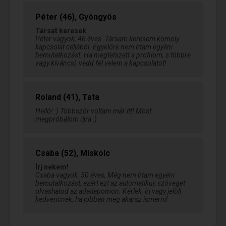
Péter (46), Gyöngyös
Társat keresek
Péter vagyok, 46 éves. Társam keresem komoly
kapcsolat céljából. Egyelőre nem írtam egyéni
bemutatkozást. Ha megtetszett a profilom, s többre
vagy kíváncsi, vedd fel velem a kapcsolatot!
Roland (41), Tata
Helló! :) Többszőr voltam már itt! Most
megpróbálom újra :)
Csaba (52), Miskolc
Írj nekem!
Csaba vagyok, 50 éves, Még nem írtam egyéni
bemutatkozást, ezért ezt az automatikus szöveget
olvashatod az adatlapomon. Kérlek, írj vagy jelölj
kedvencnek, ha jobban meg akarsz ismerni!