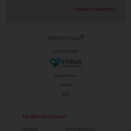
Még mindig tartja magát az a tévhit, hogy ha egy
Összes RandiBlog >
társkereső Rosszfiúként vagy Jégkirálynőként
mutatkozik, vagy...
Ügyfélszolgálat
Adatvédelem
Cookiek
ÁSZF
További információ
Randiblog
Online társkereső