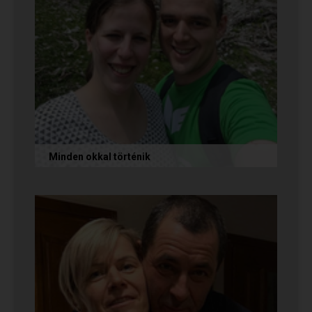
Minden okkal történik
Az alábbi történetet Izabella és Dávid küldte
nekünk, akik megtalálták egymást az oldalon.
Nagyon örülünk nekik! Ha Te...