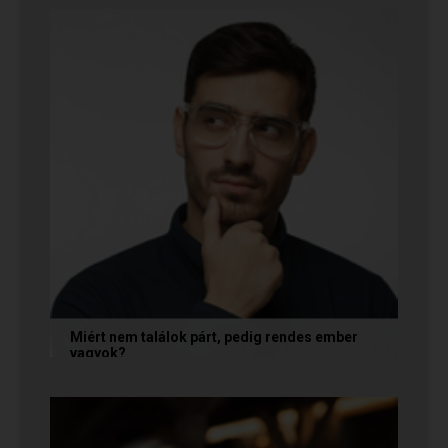
ha a párkapcsolatunkban semmit nem...
Miért nem találok párt, pedig rendes ember
vagyok?
A társkeresésben a „rendesség” (jóindulat,
tisztelet, megbízhatóság) elengedhetetlen
alapfeltétel, de önmagában nem...