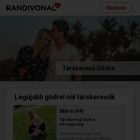
Belépés
Társkereső Gödre
Legújabb gödrei női társkeresők
Mária (49)
Társkereső
Gödre
67 napja tag
Ismerjük meg egymást,
megtudod ki vagyok ! Nincs