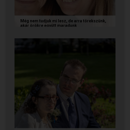
Még nem tudjuk mi lesz, de arra törekszünk,
akár örökre együtt maradunk
A következő levelet Katalin és Jocó küldte el
nekünk, akiknél néhány találkozás után eldőlt
minden. Olvasd el Te is...