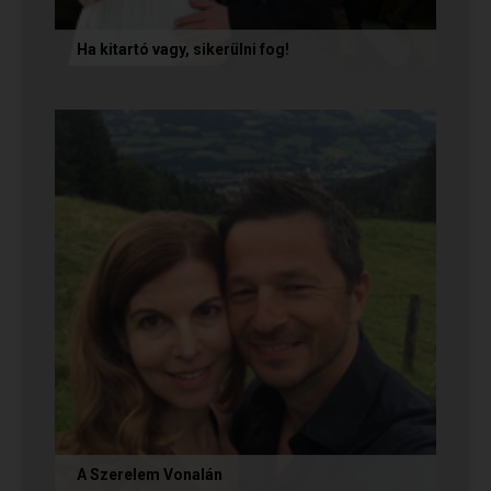
Ha kitartó vagy, sikerülni fog!
Olvasd el Móni és Zsolti sikertörténetét, akik nem
adták fel a próbálkozást a társkeresésben, és
végül megtalálták...
A Szerelem Vonalán