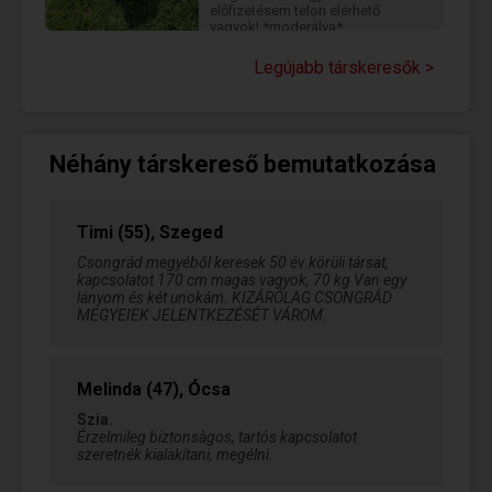
előfizetésem telon elérhető
vagyok! *moderálva*
Legújabb társkeresők >
Néhány társkereső bemutatkozása
Timi (55), Szeged
Csongrád megyéből keresek 50 év körüli társat,
kapcsolatot 170 cm magas vagyok, 70 kg Van egy
lányom és két unokám. KIZÁRÓLAG CSONGRÁD
MEGYEIEK JELENTKEZÉSÉT VÁROM.
Melinda (47), Ócsa
Szia.
Érzelmileg biztonsàgos, tartós kapcsolatot
szeretnék kialakítani, megélni.