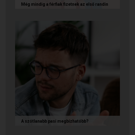
Még mindig a férfiak fizetnek az első randin
Egy amerikai kutatás szerint a magas
randiköltségek riasztják el a szingliket a
randizástól. Magyarországon viszont a...
A szótlanabb pasi megbízhatóbb?
A hallgatag, magának való férfi tényleg
megbízhatóbb? És mi ennek az ára? Jó nekünk,