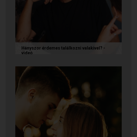
Hányszor érdemes találkozni valakivel? -
videó
Ismerkedés során gyakran megesik, hogy azon
tépelődünk: mit tegyünk, ha valakit
szimpatikusnak találunk elsőre, de még...