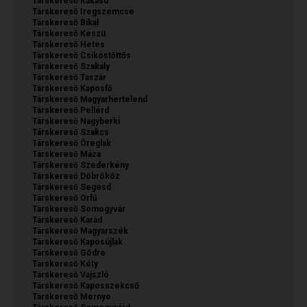
Társkereső Kakasd
Társkereső Iregszemcse
Társkereső Bikal
Társkereső Keszü
Társkereső Hetes
Társkereső Csikóstőttős
Társkereső Szakály
Társkereső Taszár
Társkereső Kaposfő
Társkereső Magyarhertelend
Társkereső Pellérd
Társkereső Nagyberki
Társkereső Szakcs
Társkereső Öreglak
Társkereső Máza
Társkereső Szederkény
Társkereső Döbrököz
Társkereső Segesd
Társkereső Orfű
Társkereső Somogyvár
Társkereső Karád
Társkereső Magyarszék
Társkereső Kaposújlak
Társkereső Gödre
Társkereső Kéty
Társkereső Vajszló
Társkereső Kaposszekcső
Társkereső Mernye