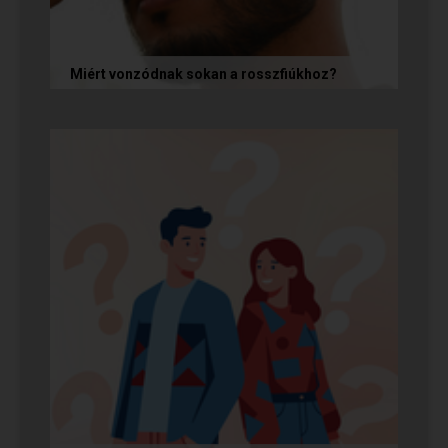
Miért vonzódnak sokan a rosszfiúkhoz?
A rosszfiúk iránti vonzalom mögött nem a
rosszindulat iránti vágy áll, hanem mélyen
gyökerező pszichológiai és...