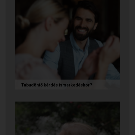
Tabudöntő kérdés ismerkedéskor?
Az első randin, akárcsak egy állásinterjún vagy
egy felvételi beszélgetésen, általában nem
önmagunkat adjuk, hanem...