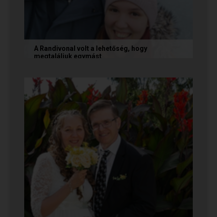
A Randivonal volt a lehetőség, hogy
megtaláljuk egymást
Az alábbi történetet Zsófi és Tomi küldte
nekünk, akik megtalálták egymást az oldalon. Ha
Te is sikerrel jársz a...