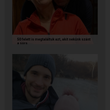
50 felett is megtaláltuk azt, akit nekünk szánt
a sors
Az alábbi történetet Annamária és László küldte
nekünk, akik megtalálták egymást az oldalon. Ha
Te is sikerrel jársz a...