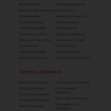
Sikertörténetek
Fényképes társkereső
Intelligens ajánlórendszer
Új társkereső
Randi Akadémia
Keresztény társkereső
Facebook oldalunk
Fiatal társkereső
Szerelmi horoszkóp
30as társkereső
Társkeresés mobilon
Középkorú társkereső
Párkeresők most online
Társkeresés 50 felett
Elit társkereső
Társkereső nők
Válófélben lévőknek
Társkereső férfiak
Diplomás társkereső
Szerelem első keresésre
Tematikus társkereső
Állatbarát társkereső
Sorozatfüggő társkereső
Bringás társkereső
Színházkedvelő
társkereső
Ezermester társkereső
Táncoslábú társkereső
Filmkedvelő társkereső
Társasjátékozós
Gamer társkereső
társkereső