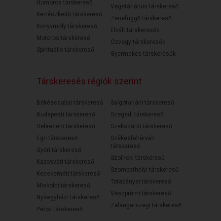
Humoros társkereső
Vegetáriánus társkereső
Kertészkedő társkereső
Zenefüggő társkereső
Könyvmoly társkereső
Elvált társkeresők
Motoros társkereső
Özvegy társkeresők
Spirituális társkereső
Gyermekes társkeresők
Társkeresés régiók szerint
Békéscsabai társkereső
Salgótarjáni társkereső
Budapesti társkereső
Szegedi társkereső
Debreceni társkereső
Szekszárdi társkereső
Egri társkereső
Székesfehérvári
társkereső
Győri társkereső
Szolnoki társkereső
Kaposvári társkereső
Szombathelyi társkereső
Kecskeméti társkereső
Tatabányai társkereső
Miskolci társkereső
Veszprémi társkereső
Nyíregyházi társkereső
Zalaegerszegi társkereső
Pécsi társkereső