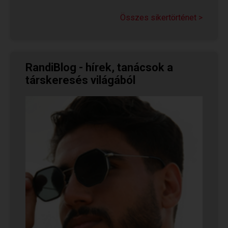
Olvasd el Judit sikertörténetét, aki nem adta fel
a reményt a társkeresésben, és végül megtalálta
Összes sikertörténet >
párját a...
RandiBlog - hírek, tanácsok a
társkeresés világából