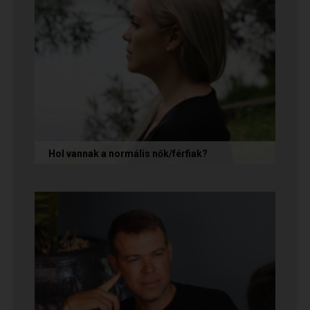
Hol vannak a normális nők/férfiak?
„Mondja meg őszintén! Hol vannak a normális
férfiak/nők? Mert én már mindenhol kerestem
őket, és vagy házasokkal...