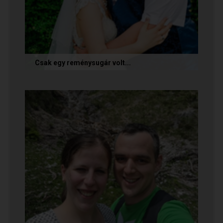
Csak egy reménysugár volt...
Az alábbi történetet Cintia és Krisztián küldte
nekünk, akik megtalálták egymást az oldalon.
Sok boldogságot kívánunk...