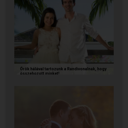
Örök hálával tartozunk a Randivonalnak, hogy
összehozott minket!
Vanda és Gyula még évekkel ezelőtt
ismerkedtek meg egymással a Randivonalon
keresztül. Romantikus történetüket akkor...