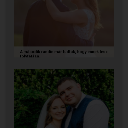
A második randin már tudtuk, hogy ennek lesz
folytatása...
A következő történetet Anita és Jocó küldte
nekünk, akik a Randivonal oldalán találták meg
egymást. Sok boldogságot...