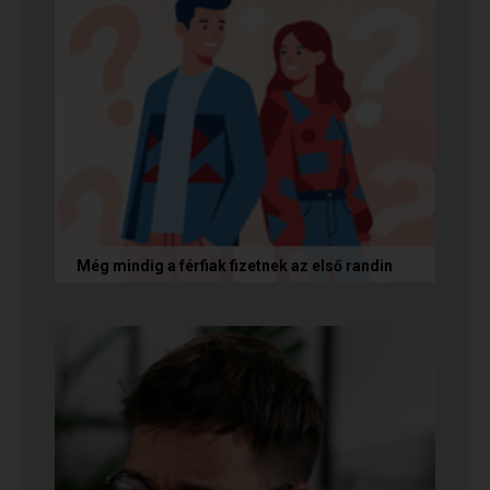
Még mindig a férfiak fizetnek az első randin
Egy amerikai kutatás szerint a magas
randiköltségek riasztják el a szingliket a
randizástól. Magyarországon viszont a...