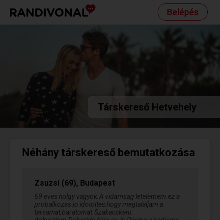
Belépés
Társkereső Hetvehely
Néhány társkereső bemutatkozása
Zsuzsi (69), Budapest
69 eves holgy vagyok.A vidamsag letelemem.ez a
probalkozas jo idotoltes,hogy megtalaljam a
tarsamat,baratomat.Szakacskent