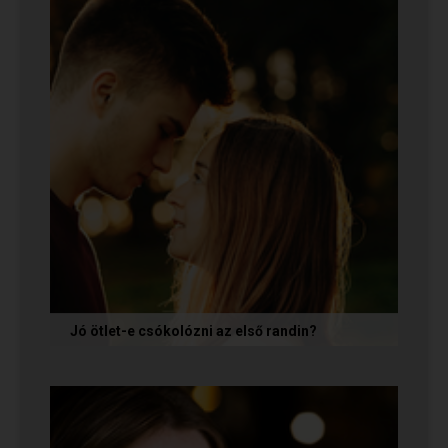
szimpatikusnak találunk elsőre, de még...
Jó ötlet-e csókolózni az első randin?
Volt idő, amikor azt gondoltam, hogy ha egy pasi
nem kezdeményez csókot az első randin, akkor
az azt jelenti, hogy nem...