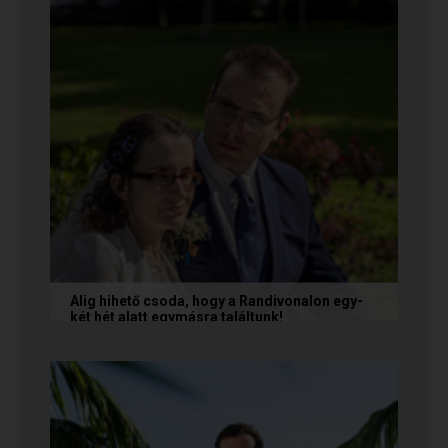
Alig hihető csoda, hogy a Randivonalon egy-
két hét alatt egymásra találtunk!
Teodóra és Zsolt nem a könnyebb utat
választották, hanem a szerelmet, amely minden
akadály legyőzésével egyre erősebbé...