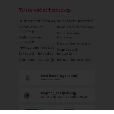
Társkereső párhoroszkóp
Halak szerelmi horoszkóp
Szűz szerelmi horoszkóp
Vízöntő szerelmi
Nyilas szerelmi horoszkóp
horoszkóp
Oroszlán szerelmi
Mérleg szerelmi
horoszkóp
horoszkóp
Kos szerelmi horoszkóp
Ikrek szerelmi horoszkóp
Skorpió szerelmi
Bak szerelmi horoszkóp
horoszkóp
Bika szerelmi horoszkóp
Rák szerelmi horoszkóp
Mert fontos vagy nekünk
mehnyakrak.info
Segítség, ha bajban vagy
randivonal.hu/a-nok-vedelmeben