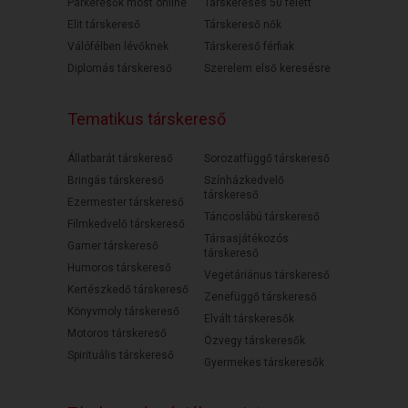
Párkeresők most online
Társkeresés 50 felett
Elit társkereső
Társkereső nők
Válófélben lévőknek
Társkereső férfiak
Diplomás társkereső
Szerelem első keresésre
Tematikus társkereső
Állatbarát társkereső
Sorozatfüggő társkereső
Bringás társkereső
Színházkedvelő
társkereső
Ezermester társkereső
Táncoslábú társkereső
Filmkedvelő társkereső
Társasjátékozós
Gamer társkereső
társkereső
Humoros társkereső
Vegetáriánus társkereső
Kertészkedő társkereső
Zenefüggő társkereső
Könyvmoly társkereső
Elvált társkeresők
Motoros társkereső
Özvegy társkeresők
Spirituális társkereső
Gyermekes társkeresők