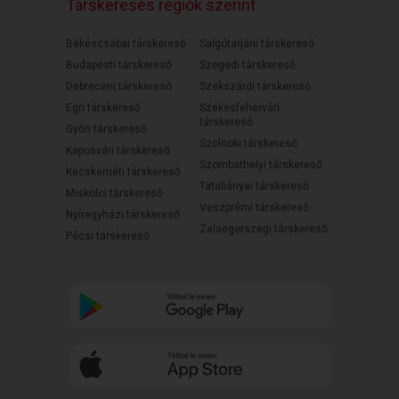
Társkeresés régiók szerint
Békéscsabai társkereső
Salgótarjáni társkereső
Budapesti társkereső
Szegedi társkereső
Debreceni társkereső
Szekszárdi társkereső
Egri társkereső
Székesfehérvári
társkereső
Győri társkereső
Szolnoki társkereső
Kaposvári társkereső
Szombathelyi társkereső
Kecskeméti társkereső
Tatabányai társkereső
Miskolci társkereső
Veszprémi társkereső
Nyíregyházi társkereső
Zalaegerszegi társkereső
Pécsi társkereső