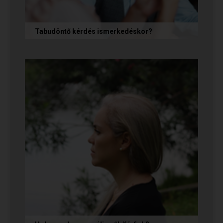
Tabudöntő kérdés ismerkedéskor?
Az első randin, akárcsak egy állásinterjún vagy
egy felvételi beszélgetésen, általában nem
önmagunkat adjuk, hanem...