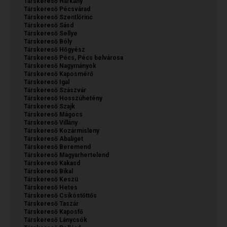
Társkereső Harkány
Társkereső Pécsvárad
Társkereső Szentlőrinc
Társkereső Sásd
Társkereső Sellye
Társkereső Bóly
Társkereső Hőgyész
Társkereső Pécs, Pécs belvárosa
Társkereső Nagymányok
Társkereső Kaposmérő
Társkereső Igal
Társkereső Szászvár
Társkereső Hosszúhetény
Társkereső Szajk
Társkereső Mágocs
Társkereső Villány
Társkereső Kozármisleny
Társkereső Abaliget
Társkereső Beremend
Társkereső Magyarhertelend
Társkereső Kakasd
Társkereső Bikal
Társkereső Keszü
Társkereső Hetes
Társkereső Csikóstőttős
Társkereső Taszár
Társkereső Kaposfő
Társkereső Lánycsók