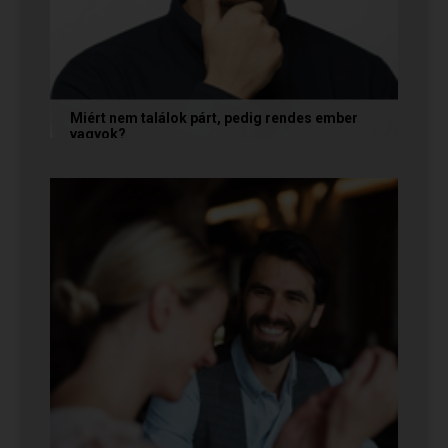
Miért nem találok párt, pedig rendes ember
vagyok?
A társkeresésben a „rendesség” (jóindulat,
tisztelet, megbízhatóság) elengedhetetlen
alapfeltétel, de önmagában nem...