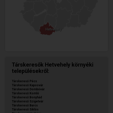
Hetvehely
Hetvehely
Társkeresők Hetvehely környéki
településekről:
Társkereső Pécs
Társkereső Kaposvár
Társkereső Dombóvár
Társkereső Komló
Társkereső Bonyhád
Társkereső Szigetvár
Társkereső Barcs
Társkereső Siklós