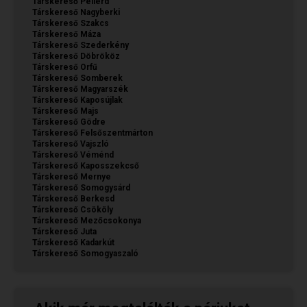
Társkereső Pellérd
Társkereső Nagyberki
Társkereső Szakcs
Társkereső Máza
Társkereső Szederkény
Társkereső Döbrököz
Társkereső Orfű
Társkereső Somberek
Társkereső Magyarszék
Társkereső Kaposújlak
Társkereső Majs
Társkereső Gödre
Társkereső Felsőszentmárton
Társkereső Vajszló
Társkereső Véménd
Társkereső Kaposszekcső
Társkereső Mernye
Társkereső Somogysárd
Társkereső Berkesd
Társkereső Csököly
Társkereső Mezőcsokonya
Társkereső Juta
Társkereső Kadarkút
Társkereső Somogyaszaló