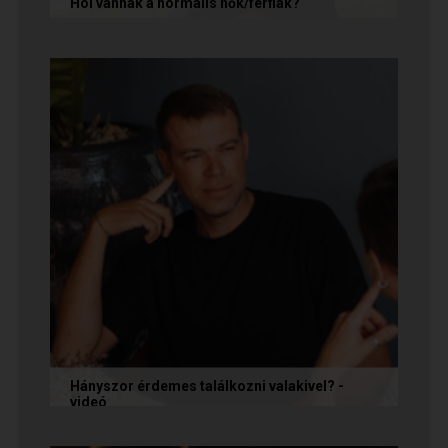
Hol vannak a normális nők/férfiak?
„Mondja meg őszintén! Hol vannak a normális
férfiak/nők? Mert én már mindenhol kerestem
őket, és vagy házasokkal...
Hányszor érdemes találkozni valakivel? -
videó
Ismerkedés során gyakran megesik, hogy azon
tépelődünk: mit tegyünk, ha valakit