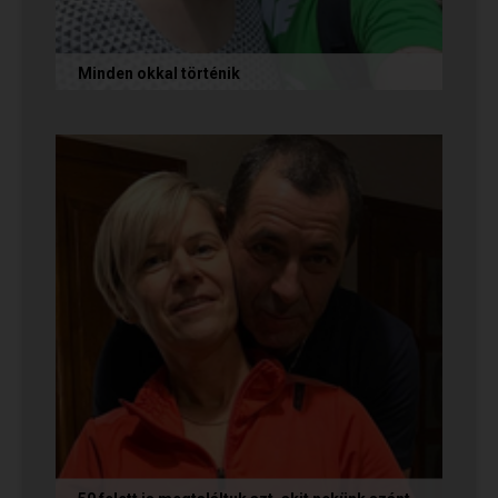
Minden okkal történik
Az alábbi történetet Izabella és Dávid küldte
nekünk, akik megtalálták egymást az oldalon.
Nagyon örülünk nekik! Ha Te...