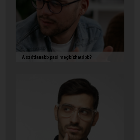
A szótlanabb pasi megbízhatóbb?
A hallgatag, magának való férfi tényleg
megbízhatóbb? És mi ennek az ára? Jó nekünk,
ha a párkapcsolatunkban semmit nem...