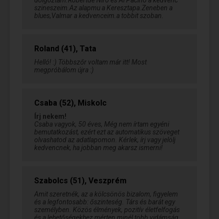
dolgoztam.Robertde Niro es Al Pacino a kedvenc
szineszeim.Az alapmu a Keresztapa.Zeneben a
blues,Valmar a kedvenceim.a tobbit szoban.
Roland (41), Tata
Helló! :) Többszőr voltam már itt! Most
megpróbálom újra :)
Csaba (52), Miskolc
Írj nekem!
Csaba vagyok, 50 éves, Még nem írtam egyéni
bemutatkozást, ezért ezt az automatikus szöveget
olvashatod az adatlapomon. Kérlek, írj vagy jelölj
kedvencnek, ha jobban meg akarsz ismerni!
Szabolcs (51), Veszprém
Amit szeretnék, az a kölcsönös bizalom, figyelem
és a legfontosabb: őszinteség. Társ és barát egy
személyben. Közös élmények, pozitív életfelfogás
és a lehetőségekhez mérten minél több vidámság.