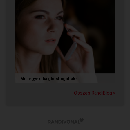
Mit tegyek, ha ghostingoltak?
Ha szó nélkül eltűnt (ghostingolt) a kiszemelted,
a legfontosabb teendőd: ne fuss utána, ne küldj
Összes RandiBlog >
neki dühös,...