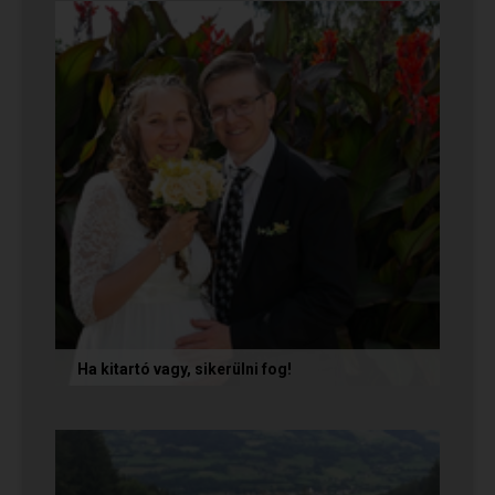
Te is sikerrel jársz a...
Ha kitartó vagy, sikerülni fog!
Olvasd el Móni és Zsolti sikertörténetét, akik nem
adták fel a próbálkozást a társkeresésben, és
végül megtalálták...