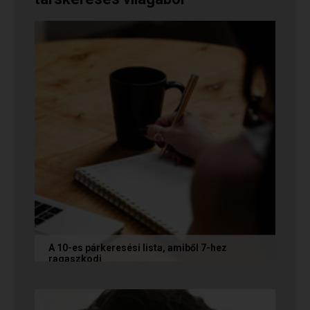
A 10-es párkeresési lista, amiből 7-hez
ragaszkodj
Mi alapján választunk partnert? Létezik a
fejünkben valamilyen konkrét elképzelés?
Vannak emberek, akik imádnak...