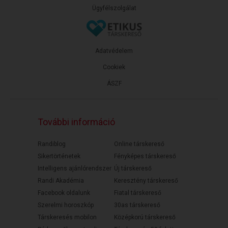
Ügyfélszolgálat
Adatvédelem
Cookiek
ÁSZF
További információ
Randiblog
Online társkereső
Sikertörténetek
Fényképes társkereső
Intelligens ajánlórendszer
Új társkereső
Randi Akadémia
Keresztény társkereső
Facebook oldalunk
Fiatal társkereső
Szerelmi horoszkóp
30as társkereső
Társkeresés mobilon
Középkorú társkereső