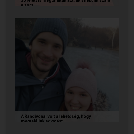
50 felett is megtaláltuk azt, akit nekünk szánt
a sors
Az alábbi történetet Annamária és László küldte
nekünk, akik megtalálták egymást az oldalon. Ha
Te is sikerrel jársz a...
A Randivonal volt a lehetőség, hogy
megtaláljuk egymást
Az alábbi történetet Zsófi és Tomi küldte
nekünk, akik megtalálták egymást az oldalon. Ha