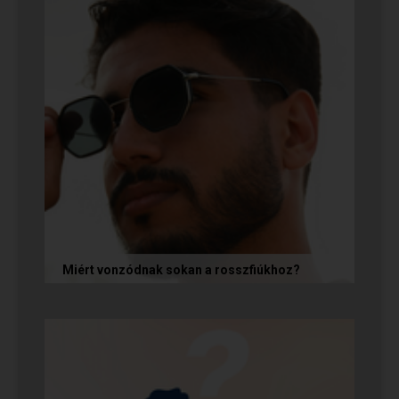
Miért vonzódnak sokan a rosszfiúkhoz?
A rosszfiúk iránti vonzalom mögött nem a
rosszindulat iránti vágy áll, hanem mélyen
gyökerező pszichológiai és...