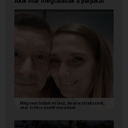
Akik már megtalálták a párjukat
Még nem tudjuk mi lesz, de arra törekszünk,
akár örökre együtt maradunk
A következő levelet Katalin és Jocó küldte el
nekünk, akiknél néhány találkozás után eldőlt
minden. Olvasd el Te is...