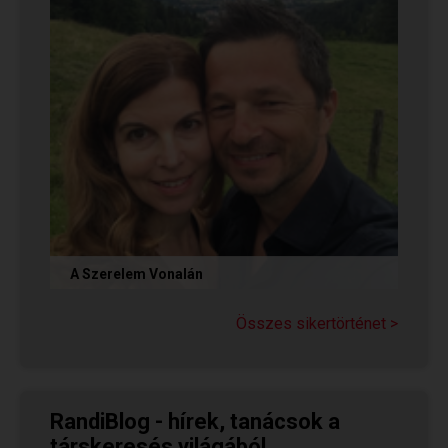
A Szerelem Vonalán
Olvasd el Judit sikertörténetét, aki nem adta fel
a reményt a társkeresésben, és végül megtalálta
Összes sikertörténet >
párját a...
RandiBlog - hírek, tanácsok a
társkeresés világából