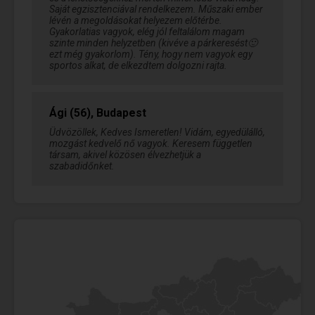
Saját egzisztenciával rendelkezem. Műszaki ember
lévén a megoldásokat helyezem előtérbe.
Gyakorlatias vagyok, elég jól feltalálom magam
szinte minden helyzetben (kivéve a párkeresést🙂
ezt még gyakorlom). Tény, hogy nem vagyok egy
sportos alkat, de elkezdtem dolgozni rajta.
Ági (56), Budapest
Üdvözöllek, Kedves Ismeretlen! Vidám, egyedülálló,
mozgást kedvelő nő vagyok. Keresem független
társam, akivel közösen élvezhetjük a
szabadidőnket.