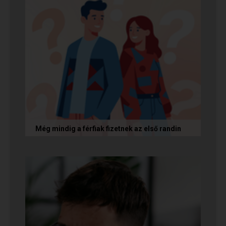
Még mindig a férfiak fizetnek az első randin
Egy amerikai kutatás szerint a magas
randiköltségek riasztják el a szingliket a
randizástól. Magyarországon viszont a...