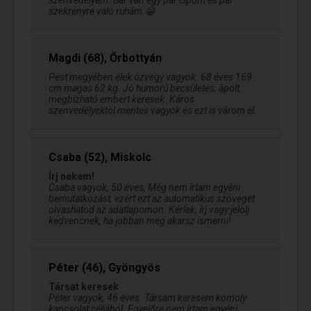
szenvedélyem. Bár van egy pár cipőm és pár
szekrényre való ruhám.😁
Magdi (68), Őrbottyán
Pest megyében élek özvegy vagyok. 68 éves 169
cm magas 62 kg. Jó humorú becsületes, ápolt,
megbízható embert keresek. Káros
szenvedélyektöl mentes vagyok és ezt is várom el.
Csaba (52), Miskolc
Írj nekem!
Csaba vagyok, 50 éves, Még nem írtam egyéni
bemutatkozást, ezért ezt az automatikus szöveget
olvashatod az adatlapomon. Kérlek, írj vagy jelölj
kedvencnek, ha jobban meg akarsz ismerni!
Péter (46), Gyöngyös
Társat keresek
Péter vagyok, 46 éves. Társam keresem komoly
kapcsolat céljából. Egyelőre nem írtam egyéni