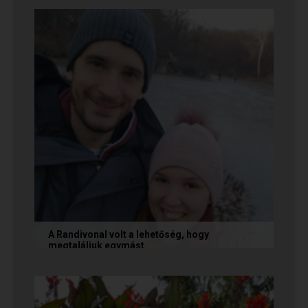
nekünk, akik megtalálták egymást az oldalon. Ha
Te is sikerrel jársz a...
A Randivonal volt a lehetőség, hogy
megtaláljuk egymást
Az alábbi történetet Zsófi és Tomi küldte
nekünk, akik megtalálták egymást az oldalon. Ha
Te is sikerrel jársz a...