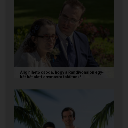
Alig hihető csoda, hogy a Randivonalon egy-
két hét alatt egymásra találtunk!
Teodóra és Zsolt nem a könnyebb utat
választották, hanem a szerelmet, amely minden
akadály legyőzésével egyre erősebbé...