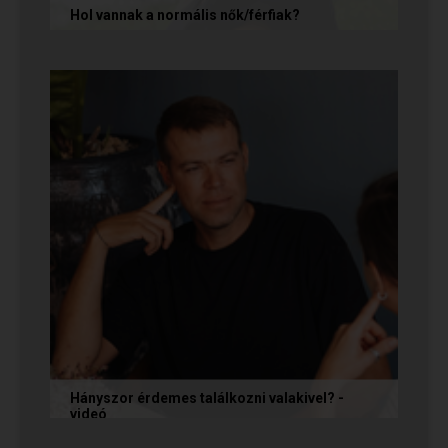
Hol vannak a normális nők/férfiak?
„Mondja meg őszintén! Hol vannak a normális
férfiak/nők? Mert én már mindenhol kerestem
őket, és vagy házasokkal...
Hányszor érdemes találkozni valakivel? -
videó
Ismerkedés során gyakran megesik, hogy azon