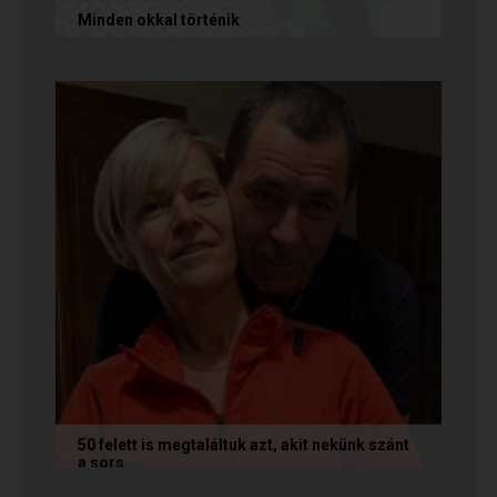
Minden okkal történik
Az alábbi történetet Izabella és Dávid küldte
nekünk, akik megtalálták egymást az oldalon.
Nagyon örülünk nekik! Ha Te...
50 felett is megtaláltuk azt, akit nekünk szánt
a sors
Az alábbi történetet Annamária és László küldte