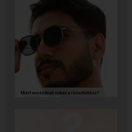
Miért vonzódnak sokan a rosszfiúkhoz?
A rosszfiúk iránti vonzalom mögött nem a
rosszindulat iránti vágy áll, hanem mélyen
gyökerező pszichológiai és...