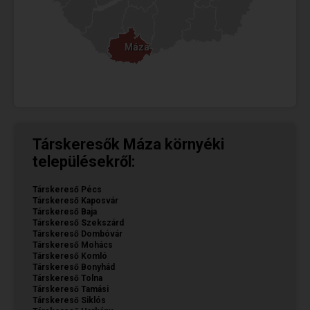
Máza
Máza
Társkeresők Máza környéki
településekről:
Társkereső Pécs
Társkereső Kaposvár
Társkereső Baja
Társkereső Szekszárd
Társkereső Dombóvár
Társkereső Mohács
Társkereső Komló
Társkereső Bonyhád
Társkereső Tolna
Társkereső Tamási
Társkereső Siklós