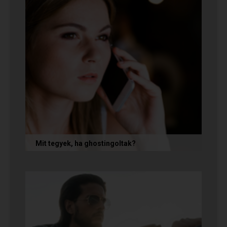
Mit tegyek, ha ghostingoltak?
Ha szó nélkül eltűnt (ghostingolt) a kiszemelted,
a legfontosabb teendőd: ne fuss utána, ne küldj
neki dühös,...