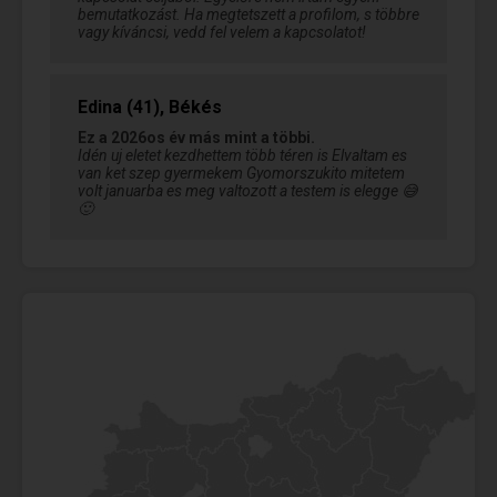
bemutatkozást. Ha megtetszett a profilom, s többre
vagy kíváncsi, vedd fel velem a kapcsolatot!
Edina (41), Békés
Ez a 2026os év más mint a többi.
Idén uj eletet kezdhettem több téren is Elvaltam es
van ket szep gyermekem Gyomorszukito mitetem
volt januarba es meg valtozott a testem is elegge 😅
🙂