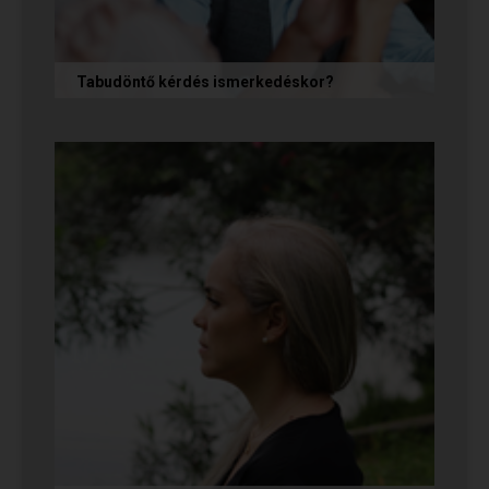
Tabudöntő kérdés ismerkedéskor?
Az első randin, akárcsak egy állásinterjún vagy
egy felvételi beszélgetésen, általában nem
önmagunkat adjuk, hanem...