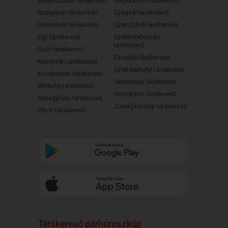
Békéscsabai társkereső
Salgótarjáni társkereső
Budapesti társkereső
Szegedi társkereső
Debreceni társkereső
Szekszárdi társkereső
Egri társkereső
Székesfehérvári
társkereső
Győri társkereső
Szolnoki társkereső
Kaposvári társkereső
Szombathelyi társkereső
Kecskeméti társkereső
Tatabányai társkereső
Miskolci társkereső
Veszprémi társkereső
Nyíregyházi társkereső
Zalaegerszegi társkereső
Pécsi társkereső
Társkereső párhoroszkóp