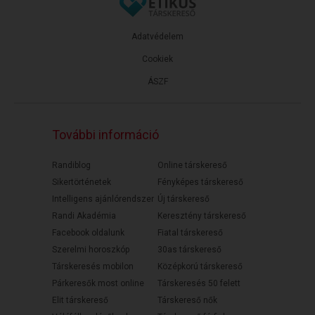
Adatvédelem
Cookiek
ÁSZF
További információ
Randiblog
Online társkereső
Sikertörténetek
Fényképes társkereső
Intelligens ajánlórendszer
Új társkereső
Randi Akadémia
Keresztény társkereső
Facebook oldalunk
Fiatal társkereső
Szerelmi horoszkóp
30as társkereső
Társkeresés mobilon
Középkorú társkereső
Párkeresők most online
Társkeresés 50 felett
Elit társkereső
Társkereső nők