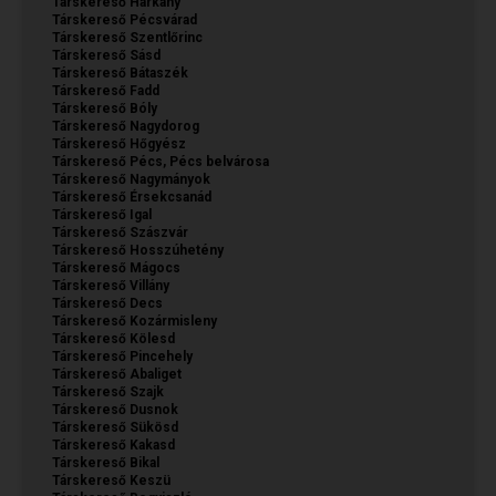
Társkereső Harkány
Társkereső Pécsvárad
Társkereső Szentlőrinc
Társkereső Sásd
Társkereső Bátaszék
Társkereső Fadd
Társkereső Bóly
Társkereső Nagydorog
Társkereső Hőgyész
Társkereső Pécs, Pécs belvárosa
Társkereső Nagymányok
Társkereső Érsekcsanád
Társkereső Igal
Társkereső Szászvár
Társkereső Hosszúhetény
Társkereső Mágocs
Társkereső Villány
Társkereső Decs
Társkereső Kozármisleny
Társkereső Kölesd
Társkereső Pincehely
Társkereső Abaliget
Társkereső Szajk
Társkereső Dusnok
Társkereső Sükösd
Társkereső Kakasd
Társkereső Bikal
Társkereső Keszü