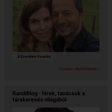
A Szerelem Vonalán
Olvasd el Judit sikertörténetét, aki nem adta fel
a reményt a társkeresésben, és végül megtalálta
Összes sikertörténet >
párját a...
RandiBlog - hírek, tanácsok a
társkeresés világából