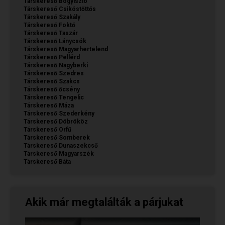
Társkereső Bogyiszló
Társkereső Csikóstőttős
Társkereső Szakály
Társkereső Foktő
Társkereső Taszár
Társkereső Lánycsók
Társkereső Magyarhertelend
Társkereső Pellérd
Társkereső Nagyberki
Társkereső Szedres
Társkereső Szakcs
Társkereső őcsény
Társkereső Tengelic
Társkereső Máza
Társkereső Szederkény
Társkereső Döbrököz
Társkereső Orfű
Társkereső Somberek
Társkereső Dunaszekcső
Társkereső Magyarszék
Társkereső Báta
Akik már megtalálták a párjukat