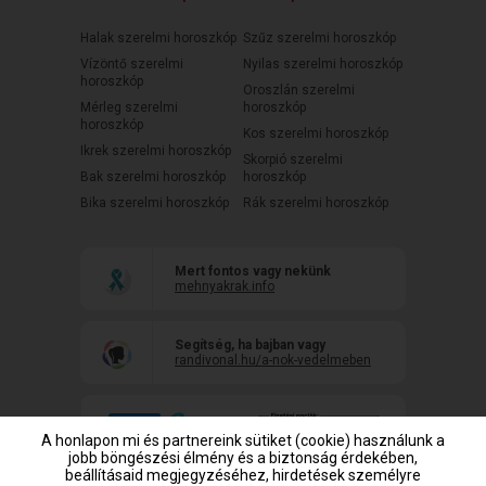
Halak szerelmi horoszkóp
Szűz szerelmi horoszkóp
Vízöntő szerelmi
Nyilas szerelmi horoszkóp
horoszkóp
Oroszlán szerelmi
Mérleg szerelmi
horoszkóp
horoszkóp
Kos szerelmi horoszkóp
Ikrek szerelmi horoszkóp
Skorpió szerelmi
Bak szerelmi horoszkóp
horoszkóp
Bika szerelmi horoszkóp
Rák szerelmi horoszkóp
Mert fontos vagy nekünk
mehnyakrak.info
Segítség, ha bajban vagy
randivonal.hu/a-nok-vedelmeben
A honlapon mi és partnereink sütiket (cookie) használunk a
jobb böngészési élmény és a biztonság érdekében,
beállításaid megjegyzéséhez, hirdetések személyre