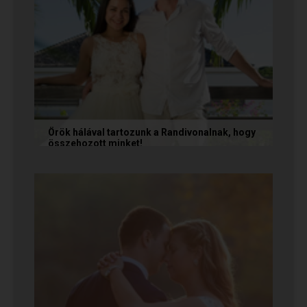
Örök hálával tartozunk a Randivonalnak, hogy
összehozott minket!
Vanda és Gyula még évekkel ezelőtt
ismerkedtek meg egymással a Randivonalon
keresztül. Romantikus történetüket akkor...