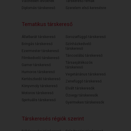
Válófélben lévőknek
Társkereső férfiak
Diplomás társkereső
Szerelem első keresésre
Tematikus társkereső
Állatbarát társkereső
Sorozatfüggő társkereső
Bringás társkereső
Színházkedvelő
társkereső
Ezermester társkereső
Táncoslábú társkereső
Filmkedvelő társkereső
Társasjátékozós
Gamer társkereső
társkereső
Humoros társkereső
Vegetáriánus társkereső
Kertészkedő társkereső
Zenefüggő társkereső
Könyvmoly társkereső
Elvált társkeresők
Motoros társkereső
Özvegy társkeresők
Spirituális társkereső
Gyermekes társkeresők
Társkeresés régiók szerint