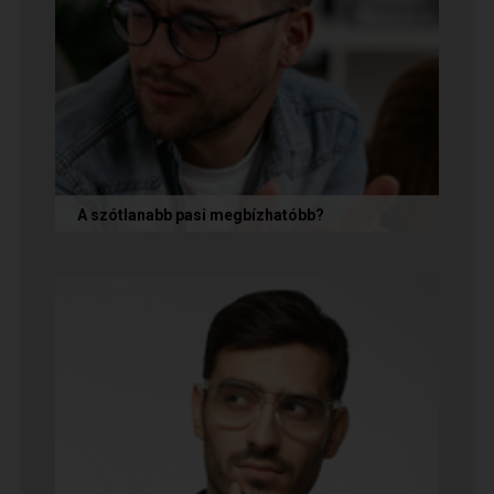
A szótlanabb pasi megbízhatóbb?
A hallgatag, magának való férfi tényleg
megbízhatóbb? És mi ennek az ára? Jó nekünk,
ha a párkapcsolatunkban semmit nem...