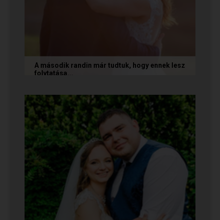
A második randin már tudtuk, hogy ennek lesz
folytatása...
A következő történetet Anita és Jocó küldte
nekünk, akik a Randivonal oldalán találták meg
egymást. Sok boldogságot...