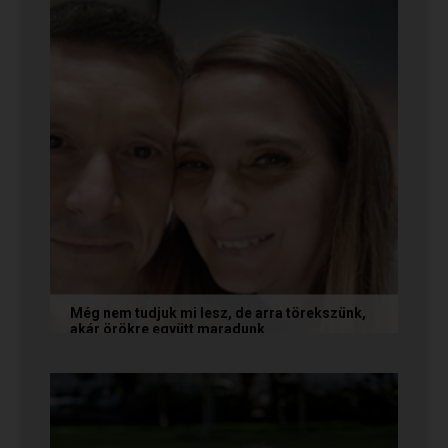
Még nem tudjuk mi lesz, de arra törekszünk,
akár örökre együtt maradunk
A következő levelet Katalin és Jocó küldte el
nekünk, akiknél néhány találkozás után eldőlt
minden. Olvasd el Te is...