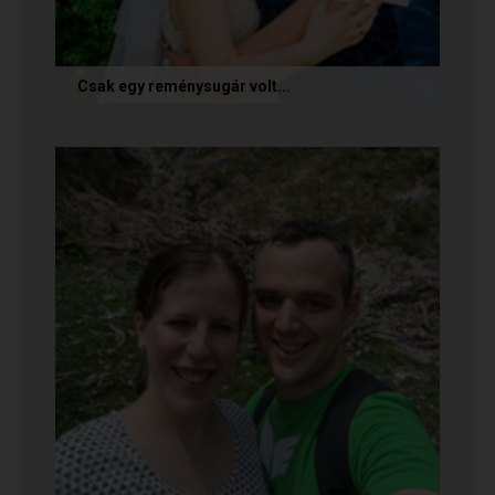
Csak egy reménysugár volt...
Az alábbi történetet Cintia és Krisztián küldte
nekünk, akik megtalálták egymást az oldalon.
Sok boldogságot kívánunk...