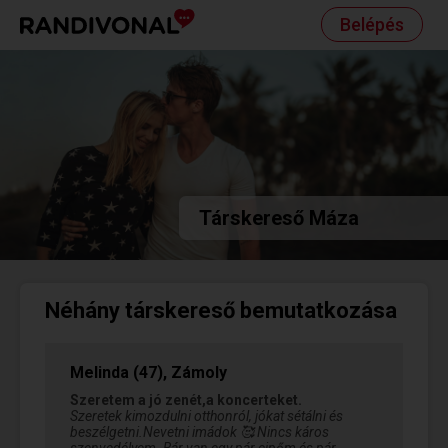
Belépés
Társkereső Máza
Néhány társkereső bemutatkozása
Melinda (47), Zámoly
Szeretem a jó zenét,a koncerteket.
Szeretek kimozdulni otthonról, jókat sétálni és
beszélgetni.Nevetni imádok 🥰 Nincs káros