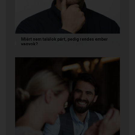
Miért nem találok párt, pedig rendes ember
vagyok?
A társkeresésben a „rendesség” (jóindulat,
tisztelet, megbízhatóság) elengedhetetlen
alapfeltétel, de önmagában nem...