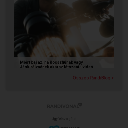
Miért baj az, ha Rosszfiúnak vagy
Jégkirálynőnek akarsz látszani - videó
Még mindig tartja magát az a tévhit, hogy ha egy
Összes RandiBlog >
társkereső Rosszfiúként vagy Jégkirálynőként
mutatkozik, vagy...
Ügyfélszolgálat