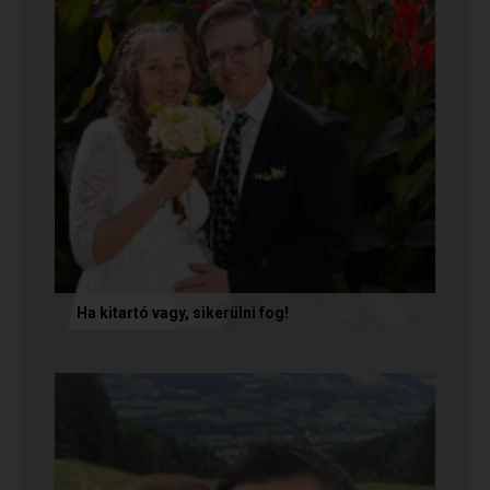
Ha kitartó vagy, sikerülni fog!
Olvasd el Móni és Zsolti sikertörténetét, akik nem
adták fel a próbálkozást a társkeresésben, és
végül megtalálták...