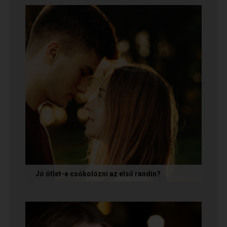
tépelődünk: mit tegyünk, ha valakit
szimpatikusnak találunk elsőre, de még...
Jó ötlet-e csókolózni az első randin?
Volt idő, amikor azt gondoltam, hogy ha egy pasi
nem kezdeményez csókot az első randin, akkor
az azt jelenti, hogy nem...