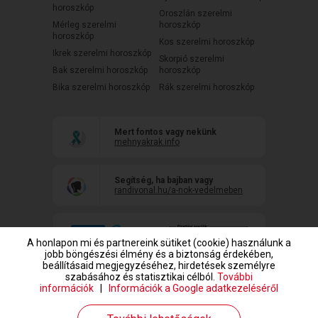
horoszkóp
Oroszlán szerelmi
Mérleg szerelmi
horoszkóp
horoszkóp
Kos szerelmi horoszkóp
Ikrek szerelmi horoszkóp
Skorpió szerelmi
Bak szerelmi horoszkóp
horoszkóp
Bika szerelmi horoszkóp
Rák szerelmi horoszkóp
Mert fontos vagy nekünk
mehnyakrak.info
Segítség, ha bajban vagy
randivonal.hu/a-nok-vedelmeben
A honlapon mi és partnereink sütiket (cookie) használunk a
jobb böngészési élmény és a biztonság érdekében,
beállításaid megjegyzéséhez, hirdetések személyre
szabásához és statisztikai célból.
További
információk
|
Információk a Google adatkezeléséről
www.randivonal.hu © Copyright 1999-2026 Dating Central Europe Zrt.