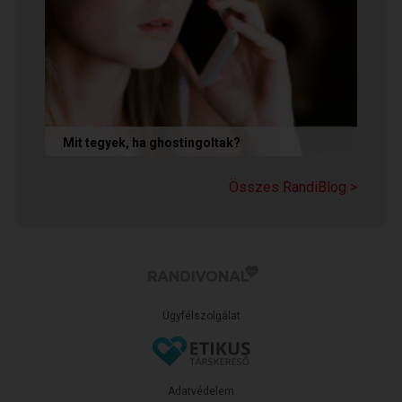
Mit tegyek, ha ghostingoltak?
Ha szó nélkül eltűnt (ghostingolt) a kiszemelted,
a legfontosabb teendőd: ne fuss utána, ne küldj
Összes RandiBlog >
neki dühös,...
Ügyfélszolgálat
Adatvédelem