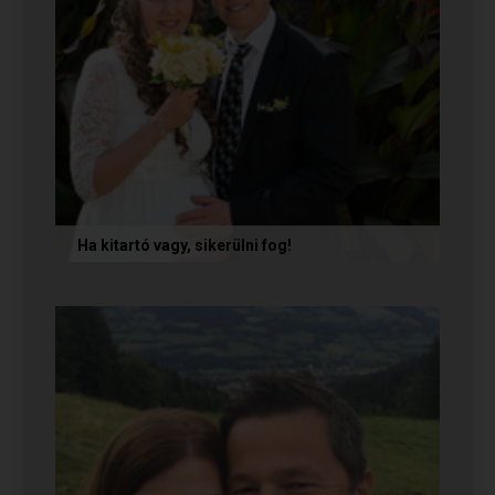
Ha kitartó vagy, sikerülni fog!
Olvasd el Móni és Zsolti sikertörténetét, akik nem
adták fel a próbálkozást a társkeresésben, és
végül megtalálták...