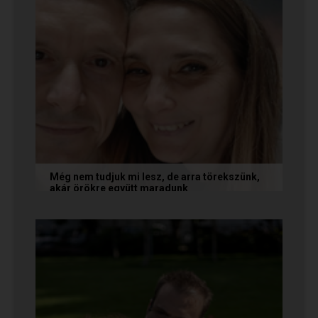
Még nem tudjuk mi lesz, de arra törekszünk,
akár örökre együtt maradunk
A következő levelet Katalin és Jocó küldte el
nekünk, akiknél néhány találkozás után eldőlt
minden. Olvasd el Te is...