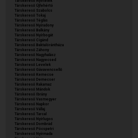
Társkereső Nyírtelek
Társkereső Újfehértó
Társkereső Szabolcs
Társkereső Tokaj
Társkereső Téglás
Társkereső Nyíradony
Társkereső Balkány
Társkereső Nyírbogát
Társkereső Cigánd
Társkereső Baktalórántháza
Társkereső Záhony
Társkereső Nagyhalász
Társkereső Nagyecsed
Társkereső Levelek
Társkereső Gávavencsellő
Társkereső Kemecse
Társkereső Demecser
Társkereső Rakamaz
Társkereső Mándok
Társkereső Ibrány
Társkereső Vasmegyer
Társkereső Napkor
Társkereső Vállaj
Társkereső Tarcal
Társkereső Nyírlugos
Társkereső Dombrád
Társkereső Pócspetri
Társkereső Nyírmada