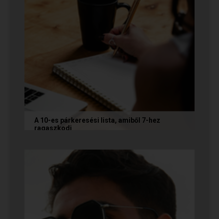
A 10-es párkeresési lista, amiből 7-hez
ragaszkodj
Mi alapján választunk partnert? Létezik a
fejünkben valamilyen konkrét elképzelés?
Vannak emberek, akik imádnak...