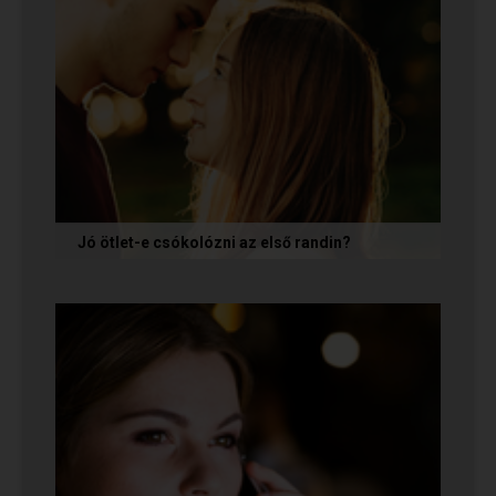
Jó ötlet-e csókolózni az első randin?
Volt idő, amikor azt gondoltam, hogy ha egy pasi
nem kezdeményez csókot az első randin, akkor
az azt jelenti, hogy nem...