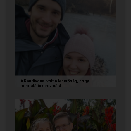
A Randivonal volt a lehetőség, hogy
megtaláljuk egymást
Az alábbi történetet Zsófi és Tomi küldte
nekünk, akik megtalálták egymást az oldalon. Ha
Te is sikerrel jársz a...