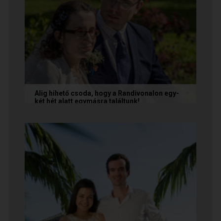
Alig hihető csoda, hogy a Randivonalon egy-
két hét alatt egymásra találtunk!
Teodóra és Zsolt nem a könnyebb utat
választották, hanem a szerelmet, amely minden
akadály legyőzésével egyre erősebbé...