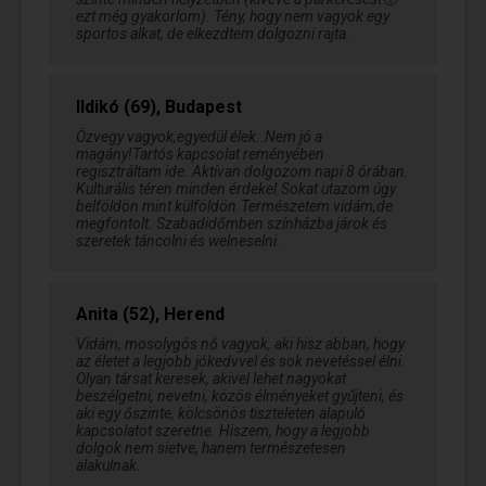
ezt még gyakorlom). Tény, hogy nem vagyok egy
sportos alkat, de elkezdtem dolgozni rajta.
Ildikó (69), Budapest
Özvegy vagyok,egyedül élek..Nem jó a
magány!Tartós kapcsolat reményében
regisztráltam ide. Aktívan dolgozom napi 8 órában.
Kulturális téren minden érdekel.Sokat utazom úgy
belföldön mint külföldön.Természetem vidám,de
megfontolt. Szabadidőmben színházba járok és
szeretek táncolni és welneselni.
Anita (52), Herend
Vidám, mosolygós nő vagyok, aki hisz abban, hogy
az életet a legjobb jókedvvel és sok nevetéssel élni.
Olyan társat keresek, akivel lehet nagyokat
beszélgetni, nevetni, közös élményeket gyűjteni, és
aki egy őszinte, kölcsönös tiszteleten alapuló
kapcsolatot szeretne. Hiszem, hogy a legjobb
dolgok nem sietve, hanem természetesen
alakulnak.