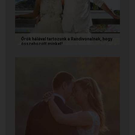
Örök hálával tartozunk a Randivonalnak, hogy
összehozott minket!
Vanda és Gyula még évekkel ezelőtt
ismerkedtek meg egymással a Randivonalon
keresztül. Romantikus történetüket akkor...