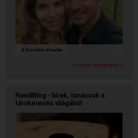
A Szerelem Vonalán
Olvasd el Judit sikertörténetét, aki nem adta fel
a reményt a társkeresésben, és végül megtalálta
Összes sikertörténet >
párját a...
RandiBlog - hírek, tanácsok a
társkeresés világából