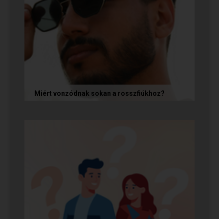
Miért vonzódnak sokan a rosszfiúkhoz?
A rosszfiúk iránti vonzalom mögött nem a
rosszindulat iránti vágy áll, hanem mélyen
gyökerező pszichológiai és...