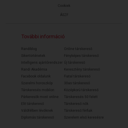
Cookiek
ÁSZF
További információ
Randiblog
Online társkereső
Sikertörténetek
Fényképes társkereső
Intelligens ajánlórendszer
Új társkereső
Randi Akadémia
Keresztény társkereső
Facebook oldalunk
Fiatal társkereső
Szerelmi horoszkóp
30as társkereső
Társkeresés mobilon
Középkorú társkereső
Párkeresők most online
Társkeresés 50 felett
Elit társkereső
Társkereső nők
Válófélben lévőknek
Társkereső férfiak
Diplomás társkereső
Szerelem első keresésre