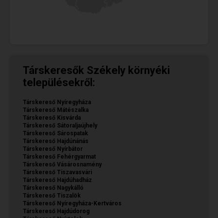
Társkeresők Székely környéki
településekről:
Társkereső Nyíregyháza
Társkereső Mátészalka
Társkereső Kisvárda
Társkereső Sátoraljaújhely
Társkereső Sárospatak
Társkereső Hajdúnánás
Társkereső Nyírbátor
Társkereső Fehérgyarmat
Társkereső Vásárosnamény
Társkereső Tiszavasvári
Társkereső Hajdúhadház
Társkereső Nagykálló
Társkereső Tiszalök
Társkereső Nyíregyháza-Kertváros
Társkereső Hajdúdorog