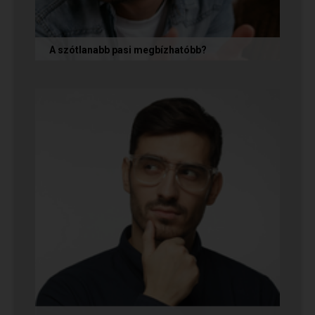
A szótlanabb pasi megbízhatóbb?
A hallgatag, magának való férfi tényleg
megbízhatóbb? És mi ennek az ára? Jó nekünk,
ha a párkapcsolatunkban semmit nem...