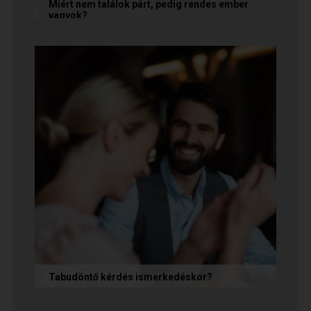
Miért nem találok párt, pedig rendes ember
vagyok?
A társkeresésben a „rendesség” (jóindulat,
tisztelet, megbízhatóság) elengedhetetlen
alapfeltétel, de önmagában nem...
Tabudöntő kérdés ismerkedéskor?
Az első randin, akárcsak egy állásinterjún vagy
egy felvételi beszélgetésen, általában nem