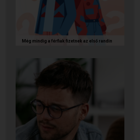
Még mindig a férfiak fizetnek az első randin
Egy amerikai kutatás szerint a magas
randiköltségek riasztják el a szingliket a
randizástól. Magyarországon viszont a...