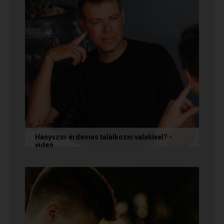
Hányszor érdemes találkozni valakivel? -
videó
Ismerkedés során gyakran megesik, hogy azon
tépelődünk: mit tegyünk, ha valakit
szimpatikusnak találunk elsőre, de még...