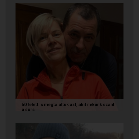
Nagyon örülünk nekik! Ha Te...
50 felett is megtaláltuk azt, akit nekünk szánt
a sors
Az alábbi történetet Annamária és László küldte
nekünk, akik megtalálták egymást az oldalon. Ha
Te is sikerrel jársz a...