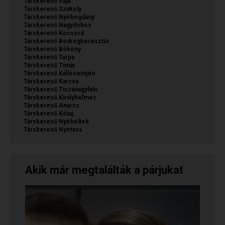
Társkereső Vaja
Társkereső Szakoly
Társkereső Nyírbogdány
Társkereső Nagydobos
Társkereső Kocsord
Társkereső Bodrogkeresztúr
Társkereső Bököny
Társkereső Tarpa
Társkereső Timár
Társkereső Kállósemjén
Társkereső Karcsa
Társkereső Tiszanagyfalu
Társkereső Királyhelmec
Társkereső Anarcs
Társkereső Kótaj
Társkereső Nyírbéltek
Társkereső Nyírtass
Akik már megtalálták a párjukat