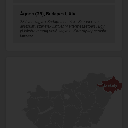
Ágnes (29), Budapest, XIV.
28 èves vagyok Budapesten élek . Szeretem az
állatokat , szeretek kint lenni a termèszetben . Egy
jó kávéra mindig vevő vagyok . Komoly kapcsolatot
keresek.
Székely
Székely