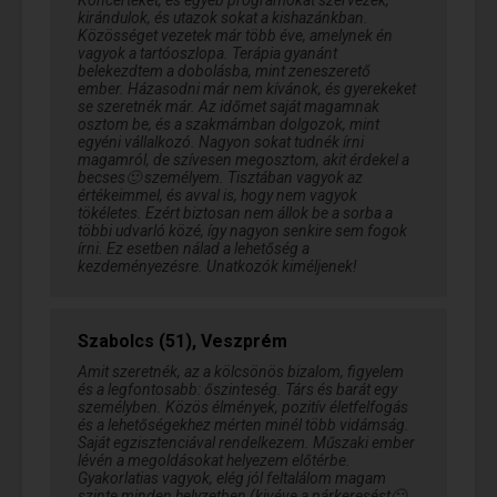
Koncerteket, és egyéb programokat szervezek,
kirándulok, és utazok sokat a kishazánkban.
Közösséget vezetek már több éve, amelynek én
vagyok a tartóoszlopa. Terápia gyanánt
belekezdtem a dobolásba, mint zeneszerető
ember. Házasodni már nem kívánok, és gyerekeket
se szeretnék már. Az időmet saját magamnak
osztom be, és a szakmámban dolgozok, mint
egyéni vállalkozó. Nagyon sokat tudnék írni
magamról, de szívesen megosztom, akit érdekel a
becses🙂 személyem. Tisztában vagyok az
értékeimmel, és avval is, hogy nem vagyok
tökéletes. Ezért biztosan nem állok be a sorba a
többi udvarló közé, így nagyon senkire sem fogok
írni. Ez esetben nálad a lehetőség a
kezdeményezésre. Unatkozók kiméljenek!
Szabolcs (51), Veszprém
Amit szeretnék, az a kölcsönös bizalom, figyelem
és a legfontosabb: őszinteség. Társ és barát egy
személyben. Közös élmények, pozitív életfelfogás
és a lehetőségekhez mérten minél több vidámság.
Saját egzisztenciával rendelkezem. Műszaki ember
lévén a megoldásokat helyezem előtérbe.
Gyakorlatias vagyok, elég jól feltalálom magam
szinte minden helyzetben (kivéve a párkeresést🙂