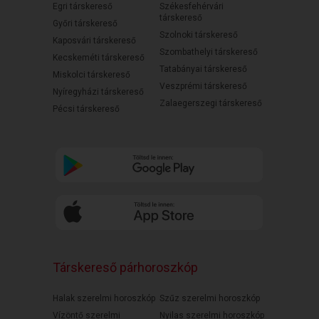
Egri társkereső
Székesfehérvári
társkereső
Győri társkereső
Szolnoki társkereső
Kaposvári társkereső
Szombathelyi társkereső
Kecskeméti társkereső
Tatabányai társkereső
Miskolci társkereső
Veszprémi társkereső
Nyíregyházi társkereső
Zalaegerszegi társkereső
Pécsi társkereső
Társkereső párhoroszkóp
Halak szerelmi horoszkóp
Szűz szerelmi horoszkóp
Vízöntő szerelmi
Nyilas szerelmi horoszkóp