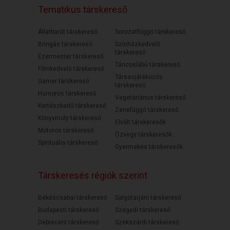
Tematikus társkereső
Állatbarát társkereső
Sorozatfüggő társkereső
Bringás társkereső
Színházkedvelő
társkereső
Ezermester társkereső
Táncoslábú társkereső
Filmkedvelő társkereső
Társasjátékozós
Gamer társkereső
társkereső
Humoros társkereső
Vegetáriánus társkereső
Kertészkedő társkereső
Zenefüggő társkereső
Könyvmoly társkereső
Elvált társkeresők
Motoros társkereső
Özvegy társkeresők
Spirituális társkereső
Gyermekes társkeresők
Társkeresés régiók szerint
Békéscsabai társkereső
Salgótarjáni társkereső
Budapesti társkereső
Szegedi társkereső
Debreceni társkereső
Szekszárdi társkereső