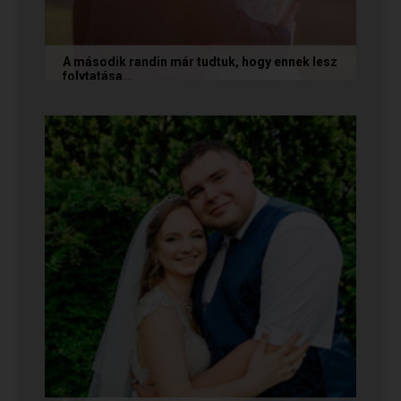
A második randin már tudtuk, hogy ennek lesz
folytatása...
A következő történetet Anita és Jocó küldte
nekünk, akik a Randivonal oldalán találták meg
egymást. Sok boldogságot...