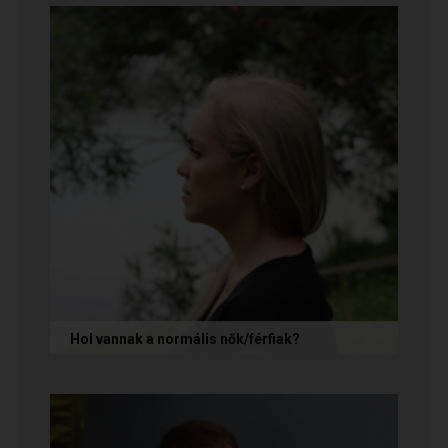
önmagunkat adjuk, hanem...
Hol vannak a normális nők/férfiak?
„Mondja meg őszintén! Hol vannak a normális
férfiak/nők? Mert én már mindenhol kerestem
őket, és vagy házasokkal...