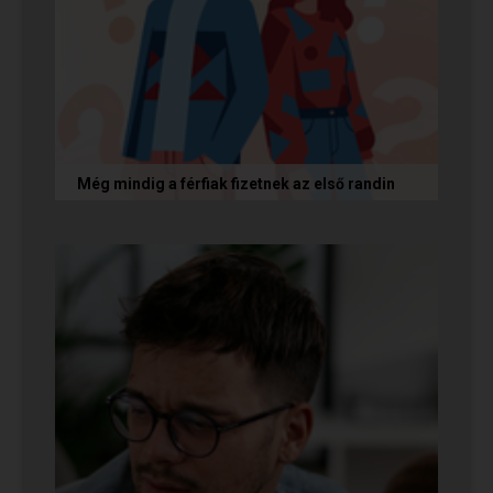
Még mindig a férfiak fizetnek az első randin
Egy amerikai kutatás szerint a magas
randiköltségek riasztják el a szingliket a
randizástól. Magyarországon viszont a...