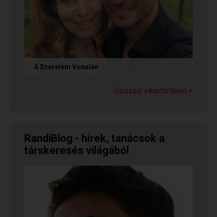
A Szerelem Vonalán
Olvasd el Judit sikertörténetét, aki nem adta fel
a reményt a társkeresésben, és végül megtalálta
Összes sikertörténet >
párját a...
RandiBlog - hírek, tanácsok a
társkeresés világából