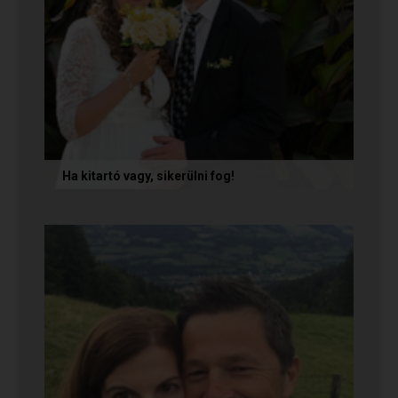
Ha kitartó vagy, sikerülni fog!
Olvasd el Móni és Zsolti sikertörténetét, akik nem
adták fel a próbálkozást a társkeresésben, és
végül megtalálták...