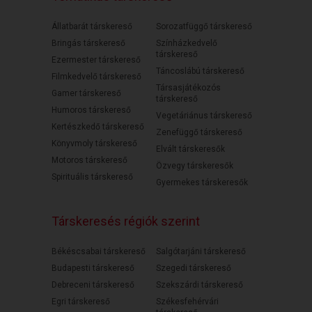
Állatbarát társkereső
Sorozatfüggő társkereső
Bringás társkereső
Színházkedvelő
társkereső
Ezermester társkereső
Táncoslábú társkereső
Filmkedvelő társkereső
Társasjátékozós
Gamer társkereső
társkereső
Humoros társkereső
Vegetáriánus társkereső
Kertészkedő társkereső
Zenefüggő társkereső
Könyvmoly társkereső
Elvált társkeresők
Motoros társkereső
Özvegy társkeresők
Spirituális társkereső
Gyermekes társkeresők
Társkeresés régiók szerint
Békéscsabai társkereső
Salgótarjáni társkereső
Budapesti társkereső
Szegedi társkereső
Debreceni társkereső
Szekszárdi társkereső
Egri társkereső
Székesfehérvári