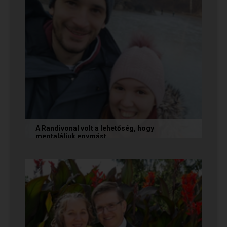
A Randivonal volt a lehetőség, hogy
megtaláljuk egymást
Az alábbi történetet Zsófi és Tomi küldte
nekünk, akik megtalálták egymást az oldalon. Ha
Te is sikerrel jársz a...