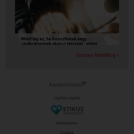
Miért baj az, ha Rosszfiúnak vagy
Jégkirálynőnek akarsz látszani - videó
Még mindig tartja magát az a tévhit, hogy ha egy
Összes RandiBlog >
társkereső Rosszfiúként vagy Jégkirálynőként
mutatkozik, vagy...
Ügyfélszolgálat
Adatvédelem
Cookiek