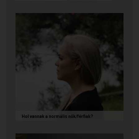
Az első randin, akárcsak egy állásinterjún vagy
egy felvételi beszélgetésen, általában nem
önmagunkat adjuk, hanem...
Hol vannak a normális nők/férfiak?
„Mondja meg őszintén! Hol vannak a normális
férfiak/nők? Mert én már mindenhol kerestem
őket, és vagy házasokkal...