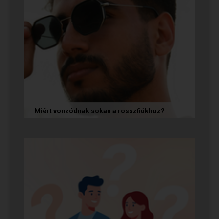
Miért vonzódnak sokan a rosszfiúkhoz?
A rosszfiúk iránti vonzalom mögött nem a
rosszindulat iránti vágy áll, hanem mélyen
gyökerező pszichológiai és...