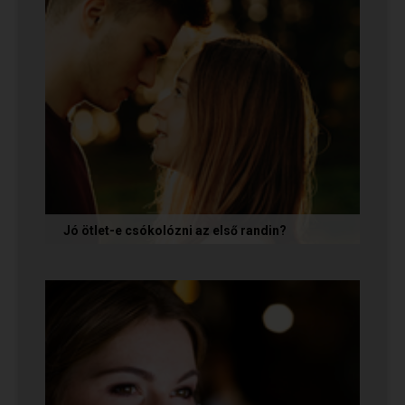
Jó ötlet-e csókolózni az első randin?
Volt idő, amikor azt gondoltam, hogy ha egy pasi
nem kezdeményez csókot az első randin, akkor
az azt jelenti, hogy nem...