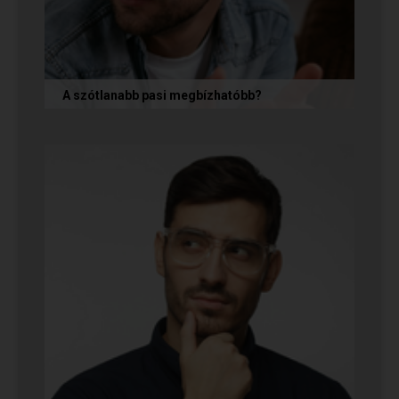
A szótlanabb pasi megbízhatóbb?
A hallgatag, magának való férfi tényleg
megbízhatóbb? És mi ennek az ára? Jó nekünk,
ha a párkapcsolatunkban semmit nem...