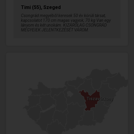
Timi (55), Szeged
Csongrád megyéből keresek 50 év körüli társat,
kapcsolatot 170 cm magas vagyok, 70 kg Van egy
lányom és két unokám. KIZÁRÓLAG CSONGRÁD
MEGYEIEK JELENTKEZÉSÉT VÁROM.
Tiszavárkony
Tiszavárkony