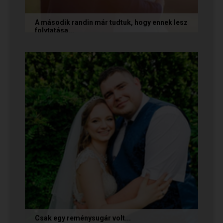
A második randin már tudtuk, hogy ennek lesz
folytatása...
A következő történetet Anita és Jocó küldte
nekünk, akik a Randivonal oldalán találták meg
egymást. Sok boldogságot...
Csak egy reménysugár volt...