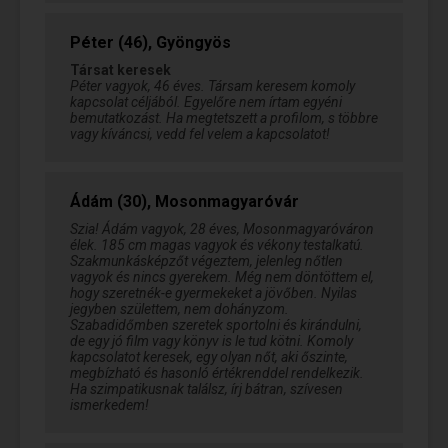
Péter (46), Gyöngyös
Társat keresek
Péter vagyok, 46 éves. Társam keresem komoly
kapcsolat céljából. Egyelőre nem írtam egyéni
bemutatkozást. Ha megtetszett a profilom, s többre
vagy kíváncsi, vedd fel velem a kapcsolatot!
Ádám (30), Mosonmagyaróvár
Szia! Ádám vagyok, 28 éves, Mosonmagyaróváron
élek. 185 cm magas vagyok és vékony testalkatú.
Szakmunkásképzőt végeztem, jelenleg nőtlen
vagyok és nincs gyerekem. Még nem döntöttem el,
hogy szeretnék-e gyermekeket a jövőben. Nyilas
jegyben születtem, nem dohányzom.
Szabadidőmben szeretek sportolni és kirándulni,
de egy jó film vagy könyv is le tud kötni. Komoly
kapcsolatot keresek, egy olyan nőt, aki őszinte,
megbízható és hasonló értékrenddel rendelkezik.
Ha szimpatikusnak találsz, írj bátran, szívesen
ismerkedem!