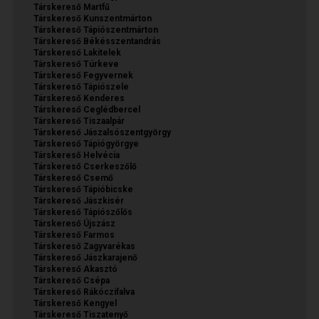
Társkereső Martfű
Társkereső Kunszentmárton
Társkereső Tápiószentmárton
Társkereső Békésszentandrás
Társkereső Lakitelek
Társkereső Túrkeve
Társkereső Fegyvernek
Társkereső Tápiószele
Társkereső Kenderes
Társkereső Ceglédbercel
Társkereső Tiszaalpár
Társkereső Jászalsószentgyörgy
Társkereső Tápiógyörgye
Társkereső Helvécia
Társkereső Cserkeszőlő
Társkereső Csemő
Társkereső Tápióbicske
Társkereső Jászkisér
Társkereső Tápiószőlős
Társkereső Újszász
Társkereső Farmos
Társkereső Zagyvarékas
Társkereső Jászkarajenő
Társkereső Akasztó
Társkereső Csépa
Társkereső Rákóczifalva
Társkereső Kengyel
Társkereső Tiszatenyő