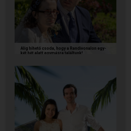
Alig hihető csoda, hogy a Randivonalon egy-
két hét alatt egymásra találtunk!
Teodóra és Zsolt nem a könnyebb utat
választották, hanem a szerelmet, amely minden
akadály legyőzésével egyre erősebbé...