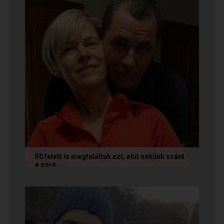
50 felett is megtaláltuk azt, akit nekünk szánt
a sors
Az alábbi történetet Annamária és László küldte
nekünk, akik megtalálták egymást az oldalon. Ha
Te is sikerrel jársz a...