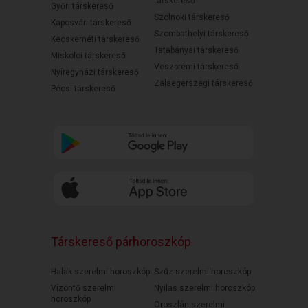
társkereső
Győri társkereső
Szolnoki társkereső
Kaposvári társkereső
Szombathelyi társkereső
Kecskeméti társkereső
Tatabányai társkereső
Miskolci társkereső
Veszprémi társkereső
Nyíregyházi társkereső
Zalaegerszegi társkereső
Pécsi társkereső
Társkereső párhoroszkóp
Halak szerelmi horoszkóp
Szűz szerelmi horoszkóp
Vízöntő szerelmi
Nyilas szerelmi horoszkóp
horoszkóp
Oroszlán szerelmi