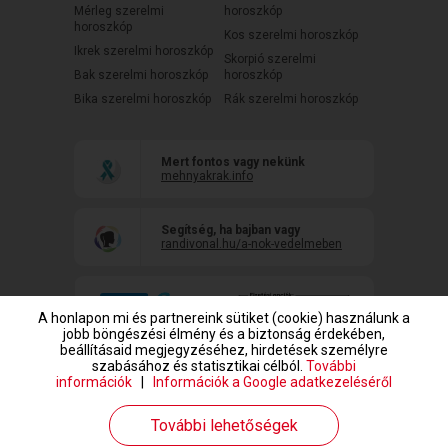
Mérleg szerelmi
horoszkóp
horoszkóp
Kos szerelmi horoszkóp
Ikrek szerelmi horoszkóp
Skorpió szerelmi
Bak szerelmi horoszkóp
horoszkóp
Bika szerelmi horoszkóp
Rák szerelmi horoszkóp
Mert fontos vagy nekünk
mehnyakrak.info
Segítség, ha bajban vagy
randivonal.hu/a-nok-vedelmeben
A honlapon mi és partnereink sütiket (cookie) használunk a
jobb böngészési élmény és a biztonság érdekében,
beállításaid megjegyzéséhez, hirdetések személyre
szabásához és statisztikai célból.
További
információk
|
Információk a Google adatkezeléséről
www.randivonal.hu © Copyright 1999-2026 Dating Central Europe Zrt.
További lehetőségek