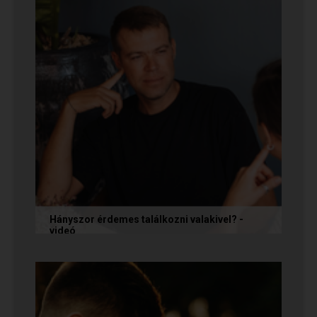
Hányszor érdemes találkozni valakivel? -
videó
Ismerkedés során gyakran megesik, hogy azon
tépelődünk: mit tegyünk, ha valakit
szimpatikusnak találunk elsőre, de még...