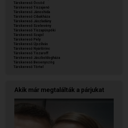
Társkereső Öcsöd
Társkereső Tiszajenő
Társkereső Jánoshida
Társkereső Cibakháza
Társkereső Jászladány
Társkereső Szelevény
Társkereső Tiszapüspöki
Társkereső Szajol
Társkereső Pély
Társkereső Újszilvás
Társkereső Nyárlőrinc
Társkereső Tiszaroff
Társkereső Jászboldogháza
Társkereső Besenyszög
Társkereső Törtel
Akik már megtalálták a párjukat