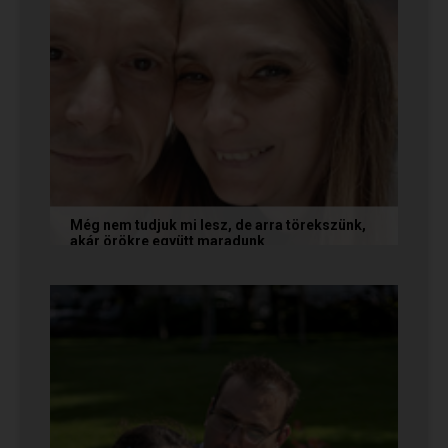
Még nem tudjuk mi lesz, de arra törekszünk,
akár örökre együtt maradunk
A következő levelet Katalin és Jocó küldte el
nekünk, akiknél néhány találkozás után eldőlt
minden. Olvasd el Te is...