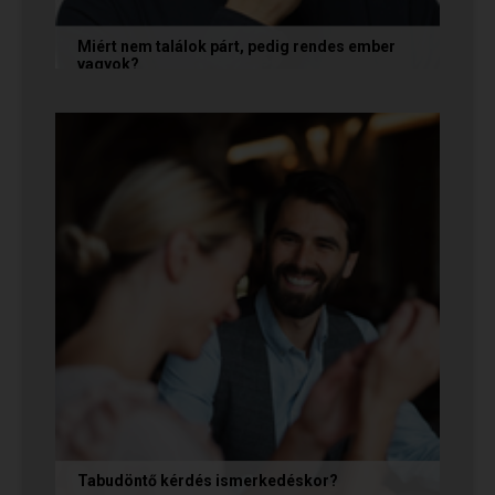
Miért nem találok párt, pedig rendes ember
vagyok?
A társkeresésben a „rendesség” (jóindulat,
tisztelet, megbízhatóság) elengedhetetlen
alapfeltétel, de önmagában nem...
Tabudöntő kérdés ismerkedéskor?