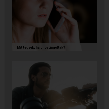
Mit tegyek, ha ghostingoltak?
Ha szó nélkül eltűnt (ghostingolt) a kiszemelted,
a legfontosabb teendőd: ne fuss utána, ne küldj
neki dühös,...