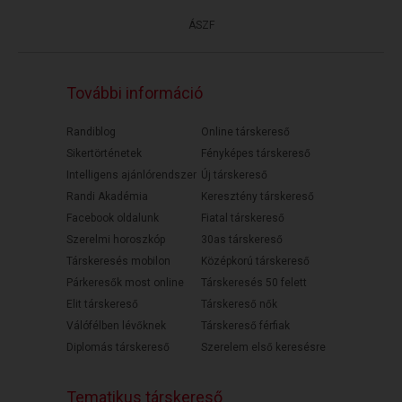
ÁSZF
További információ
Randiblog
Online társkereső
Sikertörténetek
Fényképes társkereső
Intelligens ajánlórendszer
Új társkereső
Randi Akadémia
Keresztény társkereső
Facebook oldalunk
Fiatal társkereső
Szerelmi horoszkóp
30as társkereső
Társkeresés mobilon
Középkorú társkereső
Párkeresők most online
Társkeresés 50 felett
Elit társkereső
Társkereső nők
Válófélben lévőknek
Társkereső férfiak
Diplomás társkereső
Szerelem első keresésre
Tematikus társkereső