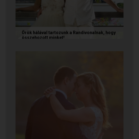
Örök hálával tartozunk a Randivonalnak, hogy
összehozott minket!
Vanda és Gyula még évekkel ezelőtt
ismerkedtek meg egymással a Randivonalon
keresztül. Romantikus történetüket akkor...