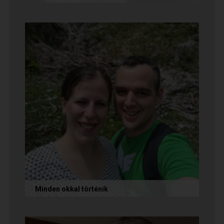
Az alábbi történetet Cintia és Krisztián küldte
nekünk, akik megtalálták egymást az oldalon.
Sok boldogságot kívánunk...
Minden okkal történik
Az alábbi történetet Izabella és Dávid küldte
nekünk, akik megtalálták egymást az oldalon.
Nagyon örülünk nekik! Ha Te...