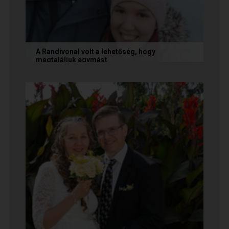
A Randivonal volt a lehetőség, hogy
megtaláljuk egymást
Az alábbi történetet Zsófi és Tomi küldte
nekünk, akik megtalálták egymást az oldalon. Ha
Te is sikerrel jársz a...