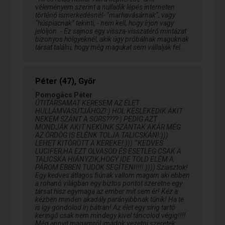
véleményem szerint a nulladik lépés interneten
történő ismerkedésnél- “marhavásárnak”, vagy
“húspiacnak” tekinti, - nem kell, hogy írjon vagy
jelöljön. - Ez sajnos egy vissza-visszatérő mintázat
bizonyos hölgyeknél, akik úgy próbálnak maguknak
társat találni, hogy még magukat sem vállalják fel.
Péter (47), Győr
Pomogàcs Péter
ÚTITÁRSAMAT KERESEM AZ ÉLET
HULLÁMVASÚTJÁHOZ!:) HOL KÉSLEKEDIK AKIT
NEKEM SZÁNT A SORS????:) PEDIG AZT
MONDJÁK AKIT NEKÜNK SZÁNTAK AKÁR MÉG
AZ ÖRDÖG IS ELÉNK TOLJA TALICSKÁN!:)))
LEHET KITÖRÖTT A KEREKE!:))) ""KEDVES
LUCIFER,HA EZT OLVASOD ÉS ESETLEG CSAK A
TALICSKA HIÁNYZIK,HOGY IDE TOLD ELÉM A
PÁROM EBBEN TUDOK SEGÍTENI!!!!:)))) Sziasztok!
Egy kedves átlagos fiúnak vallom magam aki ebben
a rohanó világban egy biztos pontot szeretne egy
társat hisz egymaga az ember mit sem ér! Kéz a
kézben minden akadály parányibbnak tűnik! Ha te
is így gondolod írj bátran! Az élet egy sírig tartó
keringő csak nem mindegy kivel táncolod végig!!!!
Még annyit magamról imádok vezetni szeretek