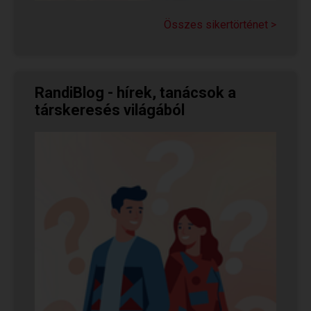
Olvasd el Judit sikertörténetét, aki nem adta fel
a reményt a társkeresésben, és végül megtalálta
Összes sikertörténet >
párját a...
RandiBlog - hírek, tanácsok a
társkeresés világából