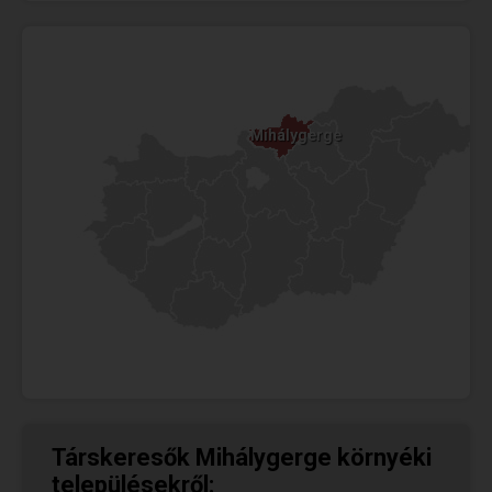
Mihálygerge
Mihálygerge
Társkeresők Mihálygerge környéki
településekről: