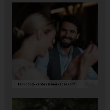
tisztelet, megbízhatóság) elengedhetetlen
alapfeltétel, de önmagában nem...
Tabudöntő kérdés ismerkedéskor?
Az első randin, akárcsak egy állásinterjún vagy
egy felvételi beszélgetésen, általában nem
önmagunkat adjuk, hanem...