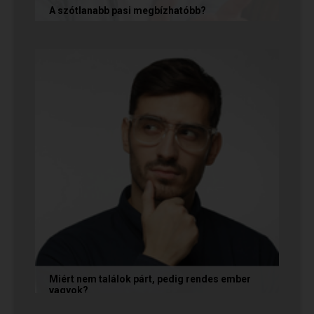
A szótlanabb pasi megbízhatóbb?
A hallgatag, magának való férfi tényleg
megbízhatóbb? És mi ennek az ára? Jó nekünk,
ha a párkapcsolatunkban semmit nem...
Miért nem találok párt, pedig rendes ember
vagyok?
A társkeresésben a „rendesség” (jóindulat,