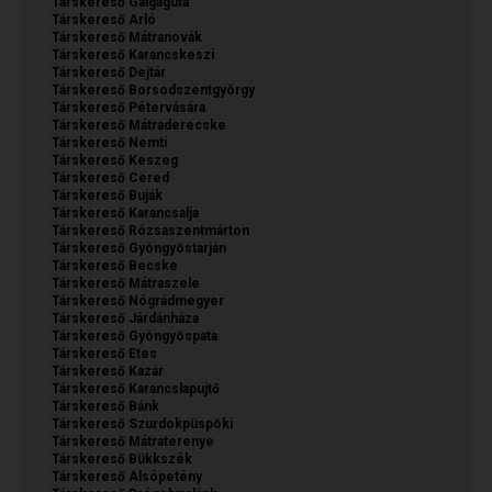
Társkereső Galgaguta
Társkereső Arló
Társkereső Mátranovák
Társkereső Karancskeszi
Társkereső Dejtár
Társkereső Borsodszentgyörgy
Társkereső Pétervására
Társkereső Mátraderecske
Társkereső Nemti
Társkereső Keszeg
Társkereső Cered
Társkereső Buják
Társkereső Karancsalja
Társkereső Rózsaszentmárton
Társkereső Gyöngyöstarján
Társkereső Becske
Társkereső Mátraszele
Társkereső Nógrádmegyer
Társkereső Járdánháza
Társkereső Gyöngyöspata
Társkereső Etes
Társkereső Kazár
Társkereső Karancslapujtő
Társkereső Bánk
Társkereső Szurdokpüspöki
Társkereső Mátraterenye
Társkereső Bükkszék
Társkereső Alsópetény