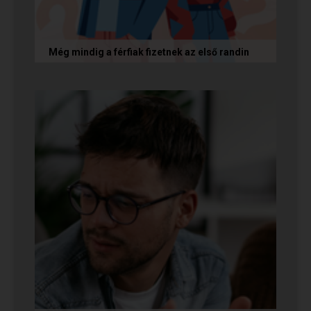
Még mindig a férfiak fizetnek az első randin
Egy amerikai kutatás szerint a magas
randiköltségek riasztják el a szingliket a
randizástól. Magyarországon viszont a...