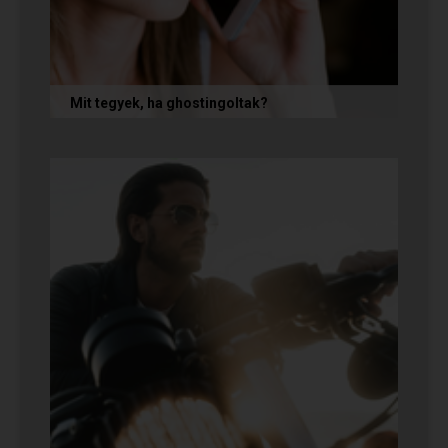
Mit tegyek, ha ghostingoltak?
Ha szó nélkül eltűnt (ghostingolt) a kiszemelted,
a legfontosabb teendőd: ne fuss utána, ne küldj
neki dühös,...