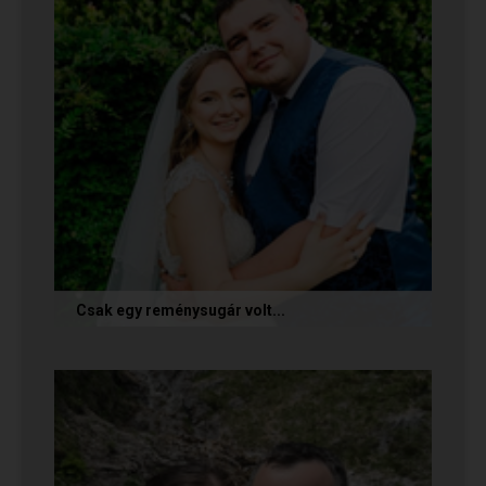
Csak egy reménysugár volt...
Az alábbi történetet Cintia és Krisztián küldte
nekünk, akik megtalálták egymást az oldalon.
Sok boldogságot kívánunk...