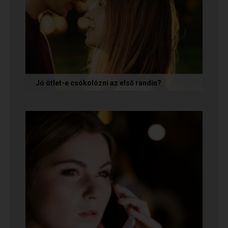
Jó ötlet-e csókolózni az első randin?
Volt idő, amikor azt gondoltam, hogy ha egy pasi
nem kezdeményez csókot az első randin, akkor
az azt jelenti, hogy nem...