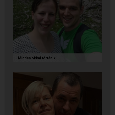
Minden okkal történik
Az alábbi történetet Izabella és Dávid küldte
nekünk, akik megtalálták egymást az oldalon.
Nagyon örülünk nekik! Ha Te...