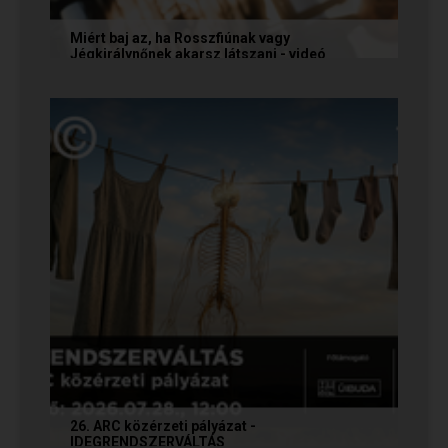
Miért baj az, ha Rosszfiúnak vagy
Jégkirálynőnek akarsz látszani - videó
Még mindig tartja magát az a tévhit, hogy ha egy
társkereső Rosszfiúként vagy Jégkirálynőként
mutatkozik, vagy...
26. ARC közérzeti pályázat -
IDEGRENDSZERVÁLTÁS