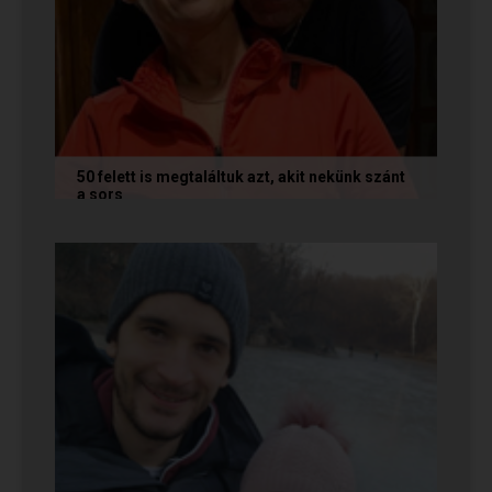
50 felett is megtaláltuk azt, akit nekünk szánt
a sors
Az alábbi történetet Annamária és László küldte
nekünk, akik megtalálták egymást az oldalon. Ha
Te is sikerrel jársz a...