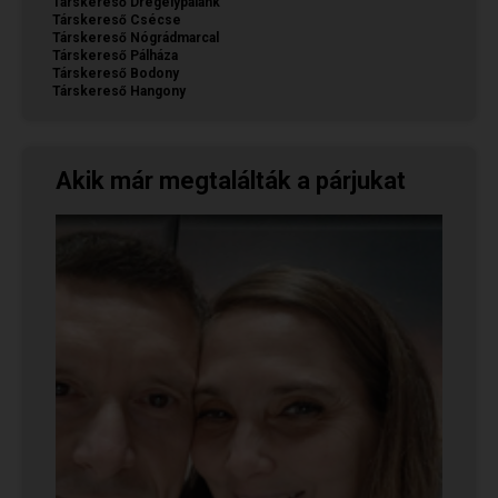
Társkereső Drégelypalánk
Társkereső Csécse
Társkereső Nógrádmarcal
Társkereső Pálháza
Társkereső Bodony
Társkereső Hangony
Akik már megtalálták a párjukat