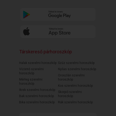
Társkereső párhoroszkóp
Halak szerelmi horoszkóp
Szűz szerelmi horoszkóp
Vízöntő szerelmi
Nyilas szerelmi horoszkóp
horoszkóp
Oroszlán szerelmi
Mérleg szerelmi
horoszkóp
horoszkóp
Kos szerelmi horoszkóp
Ikrek szerelmi horoszkóp
Skorpió szerelmi
Bak szerelmi horoszkóp
horoszkóp
Bika szerelmi horoszkóp
Rák szerelmi horoszkóp