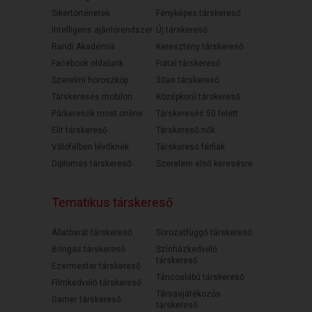
Sikertörténetek
Fényképes társkereső
Intelligens ajánlórendszer
Új társkereső
Randi Akadémia
Keresztény társkereső
Facebook oldalunk
Fiatal társkereső
Szerelmi horoszkóp
30as társkereső
Társkeresés mobilon
Középkorú társkereső
Párkeresők most online
Társkeresés 50 felett
Elit társkereső
Társkereső nők
Válófélben lévőknek
Társkereső férfiak
Diplomás társkereső
Szerelem első keresésre
Tematikus társkereső
Állatbarát társkereső
Sorozatfüggő társkereső
Bringás társkereső
Színházkedvelő
társkereső
Ezermester társkereső
Táncoslábú társkereső
Filmkedvelő társkereső
Társasjátékozós
Gamer társkereső
társkereső