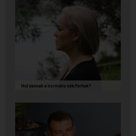
Hol vannak a normális nők/férfiak?
„Mondja meg őszintén! Hol vannak a normális
férfiak/nők? Mert én már mindenhol kerestem
őket, és vagy házasokkal...