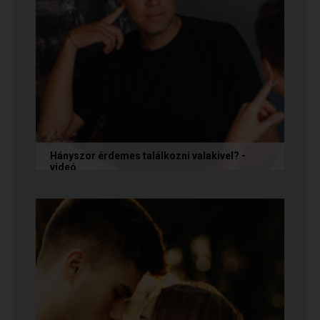
Hányszor érdemes találkozni valakivel? -
videó
Ismerkedés során gyakran megesik, hogy azon
tépelődünk: mit tegyünk, ha valakit
szimpatikusnak találunk elsőre, de még...