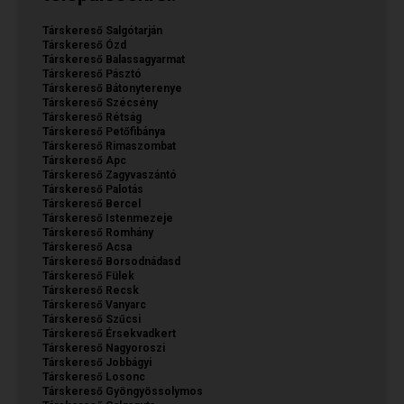
Társkereső Salgótarján
Társkereső Ózd
Társkereső Balassagyarmat
Társkereső Pásztó
Társkereső Bátonyterenye
Társkereső Szécsény
Társkereső Rétság
Társkereső Petőfibánya
Társkereső Rimaszombat
Társkereső Apc
Társkereső Zagyvaszántó
Társkereső Palotás
Társkereső Bercel
Társkereső Istenmezeje
Társkereső Romhány
Társkereső Acsa
Társkereső Borsodnádasd
Társkereső Fülek
Társkereső Recsk
Társkereső Vanyarc
Társkereső Szűcsi
Társkereső Érsekvadkert
Társkereső Nagyoroszi
Társkereső Jobbágyi
Társkereső Losonc
Társkereső Gyöngyössolymos