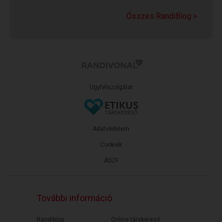
Sziasztok! Hogy vagytok? Lazultok? Vagy még
Összes RandiBlog >
áll bennetek az ideg? Próbáljátok elengedni, de
ehhez még idő kell? Ha...
Ügyfélszolgálat
Adatvédelem
Cookiek
ÁSZF
További információ
Randiblog
Online társkereső