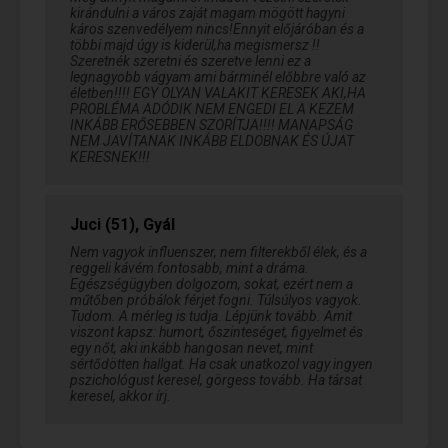
kirándulni a város zaját magam mögött hagyni
káros szenvedélyem nincs!Ennyit előjáróban és a
többi majd úgy is kiderül,ha megismersz !!
Szeretnék szeretni és szeretve lenni ez a
legnagyobb vágyam ami bárminél előbbre való az
életben!!!! EGY OLYAN VALAKIT KERESEK AKI,HA
PROBLÉMA ADÓDIK NEM ENGEDI EL A KEZEM
INKÁBB ERŐSEBBEN SZORÍTJA!!!! MANAPSÁG
NEM JAVÍTANAK INKÁBB ELDOBNAK ÉS ÚJAT
KERESNEK!!!
Juci (51), Gyál
Nem vagyok influenszer, nem filterekből élek, és a
reggeli kávém fontosabb, mint a dráma.
Egészségügyben dolgozom, sokat, ezért nem a
műtőben próbálok férjet fogni. Túlsúlyos vagyok.
Tudom. A mérleg is tudja. Lépjünk tovább. Amit
viszont kapsz: humort, őszinteséget, figyelmet és
egy nőt, aki inkább hangosan nevet, mint
sértődötten hallgat. Ha csak unatkozol vagy ingyen
pszichológust keresel, görgess tovább. Ha társat
keresel, akkor írj.