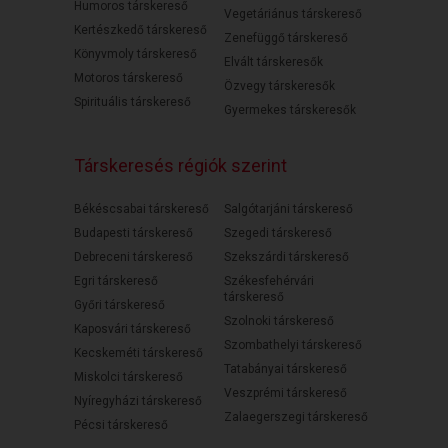
Humoros társkereső
Vegetáriánus társkereső
Kertészkedő társkereső
Zenefüggő társkereső
Könyvmoly társkereső
Elvált társkeresők
Motoros társkereső
Özvegy társkeresők
Spirituális társkereső
Gyermekes társkeresők
Társkeresés régiók szerint
Békéscsabai társkereső
Salgótarjáni társkereső
Budapesti társkereső
Szegedi társkereső
Debreceni társkereső
Szekszárdi társkereső
Egri társkereső
Székesfehérvári
társkereső
Győri társkereső
Szolnoki társkereső
Kaposvári társkereső
Szombathelyi társkereső
Kecskeméti társkereső
Tatabányai társkereső
Miskolci társkereső
Veszprémi társkereső
Nyíregyházi társkereső
Zalaegerszegi társkereső
Pécsi társkereső