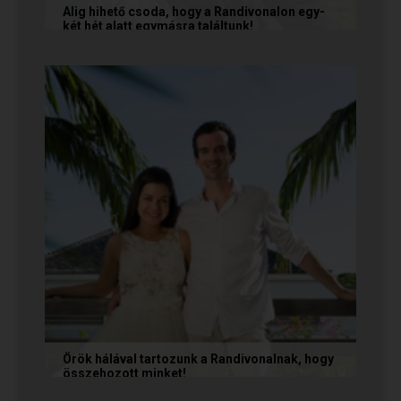
Alig hihető csoda, hogy a Randivonalon egy-
két hét alatt egymásra találtunk!
Teodóra és Zsolt nem a könnyebb utat
választották, hanem a szerelmet, amely minden
akadály legyőzésével egyre erősebbé...
Örök hálával tartozunk a Randivonalnak, hogy
összehozott minket!
Vanda és Gyula még évekkel ezelőtt