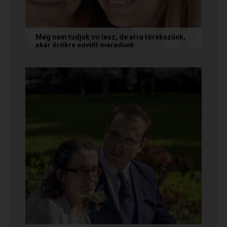
Még nem tudjuk mi lesz, de arra törekszünk,
akár örökre együtt maradunk
A következő levelet Katalin és Jocó küldte el
nekünk, akiknél néhány találkozás után eldőlt
minden. Olvasd el Te is...