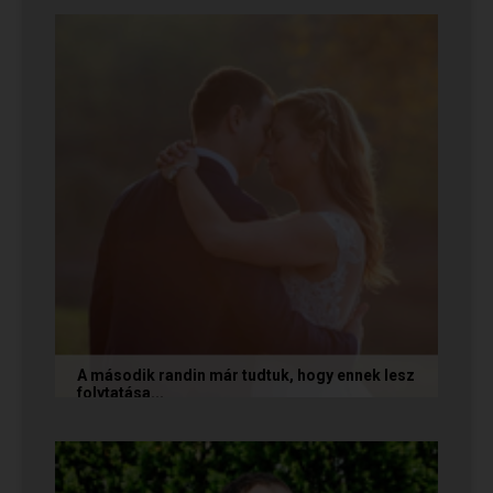
ismerkedtek meg egymással a Randivonalon
keresztül. Romantikus történetüket akkor...
A második randin már tudtuk, hogy ennek lesz
folytatása...
A következő történetet Anita és Jocó küldte
nekünk, akik a Randivonal oldalán találták meg
egymást. Sok boldogságot...