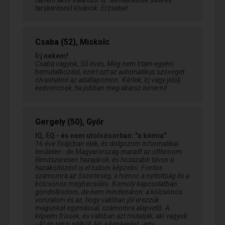
hanem aktív kalandor is. Mindenkinek sikeres
tarskeresest kívánok. Erzsebet
Csaba (52), Miskolc
Írj nekem!
Csaba vagyok, 50 éves, Még nem írtam egyéni
bemutatkozást, ezért ezt az automatikus szöveget
olvashatod az adatlapomon. Kérlek, írj vagy jelölj
kedvencnek, ha jobban meg akarsz ismerni!
Gergely (50), Győr
IQ, EQ - és nem utolsósorban: "a kémia"
16 éve Svájcban élek, és dolgozom informatikai
területen - de Magyarország maradt az otthonom.
Rendszeresen hazajárok, és hosszabb távon a
hazaköltözést is el tudom képzelni. Fontos
számomra az őszinteség, a humor, a nyitottság és a
kölcsönös megbecsülés. Komoly kapcsolatban
gondolkodom, de nem mindenáron: a kölcsönös
vonzalom és az, hogy valóban jól érezzük
magunkat egymással, számomra alapvető. A
képeim frissek, és valóban azt mutatják, aki vagyok
- AI és retus nélkül! Aki a képkérést, -ami