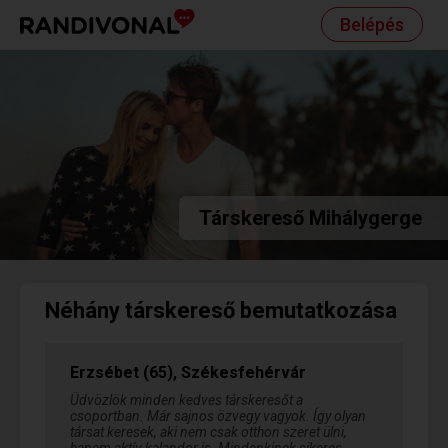
Belépés
Társkereső Mihálygerge
Néhány társkereső bemutatkozása
Erzsébet (65), Székesfehérvár
Üdvözlök minden kedves társkeresőt a
csoportban. Már sajnos özvegy vagyok. Így olyan
társat keresek, aki nem csak otthon szeret ülni,