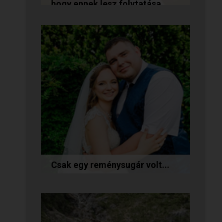
hogy ennek lesz folytatása...
A következő történetet Anita és
Jocó küldte nekünk, akik a
Randivonal oldalán találták meg
egymást. Sok boldogságot...
Csak egy reménysugár volt...
Az alábbi történetet Cintia és
Krisztián küldte nekünk, akik
megtalálták egymást az oldalon.
Sok boldogságot kívánunk...