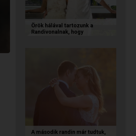
Örök hálával tartozunk a
Randivonalnak, hogy
összehozott minket!
Vanda és Gyula még évekkel
ezelőtt ismerkedtek meg
egymással a Randivonalon
keresztül. Romantikus
történetüket akkor...
A második randin már tudtuk,