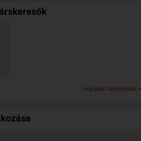
társkeresők
Legújabb társkeresők >
tkozása