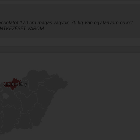
apcsolatot 170 cm magas vagyok, 70 kg Van egy lányom és két
ENTKEZÉSÉT VÁROM.
Alsópetény
Alsópetény