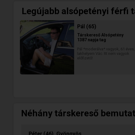
Legújabb alsópetényi férfi 
Pál (65)
Társkereső
Alsópetény
1387 napja tag
Pál *moderálva* vagyok, 61 éves,
lakhelyem Vác. Itt nem vagyok
előfizető!
Néhány társkereső bemuta
Péter (46), Gyöngyös