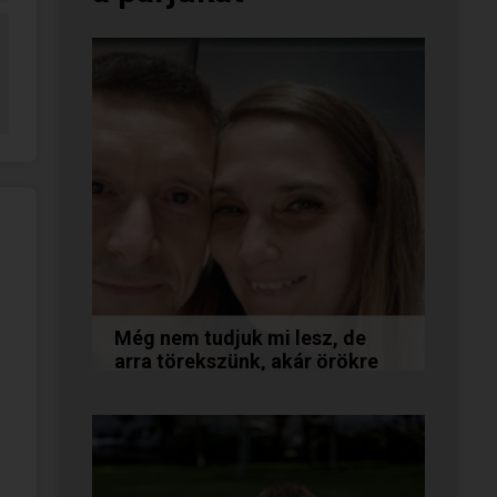
Még nem tudjuk mi lesz, de
arra törekszünk, akár örökre
együtt maradunk
A következő levelet Katalin és
Jocó küldte el nekünk, akiknél
néhány találkozás után eldőlt
minden. Olvasd el Te is...