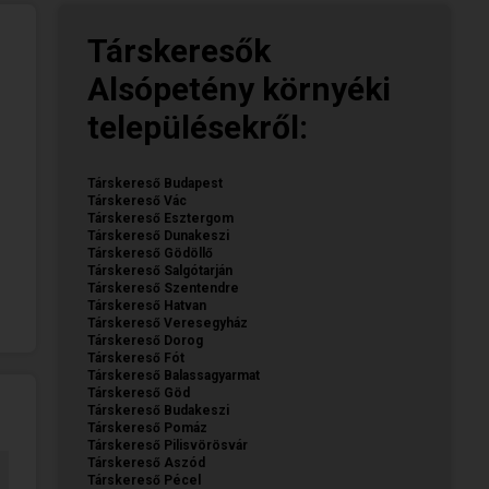
Társkeresők
Alsópetény környéki
településekről:
Társkereső Budapest
Társkereső Vác
Társkereső Esztergom
Társkereső Dunakeszi
Társkereső Gödöllő
Társkereső Salgótarján
Társkereső Szentendre
Társkereső Hatvan
Társkereső Veresegyház
Társkereső Dorog
Társkereső Fót
Társkereső Balassagyarmat
Társkereső Göd
Társkereső Budakeszi
Társkereső Pomáz
Társkereső Pilisvörösvár
Társkereső Aszód
Társkereső Pécel