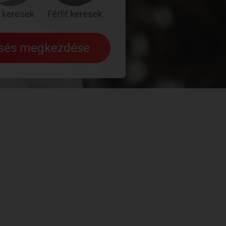
 keresek
Férfit keresek
esés megkezdése