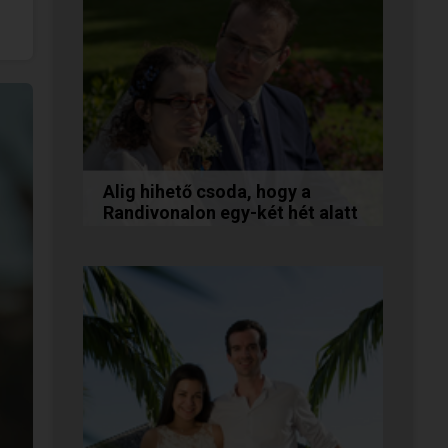
Alig hihető csoda, hogy a
Randivonalon egy-két hét alatt
egymásra találtunk!
Teodóra és Zsolt nem a
könnyebb utat választották,
hanem a szerelmet, amely
minden akadály legyőzésével
egyre erősebbé...