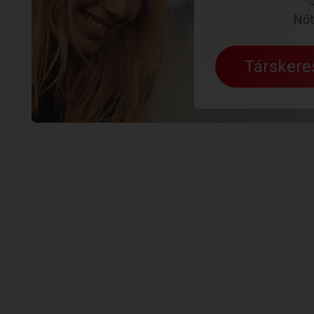
Nőt
Társker