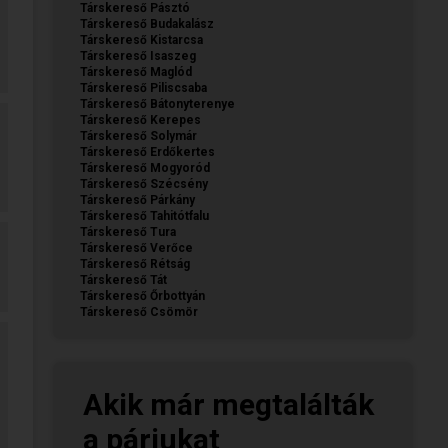
Társkereső Pásztó
Társkereső Budakalász
Társkereső Kistarcsa
Társkereső Isaszeg
Társkereső Maglód
Társkereső Piliscsaba
Társkereső Bátonyterenye
Társkereső Kerepes
Társkereső Solymár
Társkereső Erdőkertes
Társkereső Mogyoród
Társkereső Szécsény
Társkereső Párkány
Társkereső Tahitótfalu
Társkereső Tura
Társkereső Verőce
Társkereső Rétság
Társkereső Tát
Társkereső Őrbottyán
Társkereső Csömör
Akik már megtalálták
a párjukat