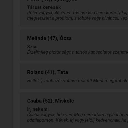
Társat keresek
Péter vagyok, 46 éves. Társam keresem komoly kap
megtetszett a profilom, s többre vagy kíváncsi, ved
Melinda (47), Ócsa
Szia.
Érzelmileg biztonsàgos, tartós kapcsolatot szeretné
Roland (41), Tata
Helló! :) Többszőr voltam már itt! Most megpróbálo
Csaba (52), Miskolc
Írj nekem!
Csaba vagyok, 50 éves, Még nem írtam egyéni bemu
adatlapomon. Kérlek, írj vagy jelölj kedvencnek, h