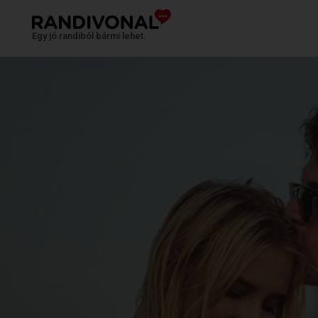
Egy jó randiból bármi lehet.