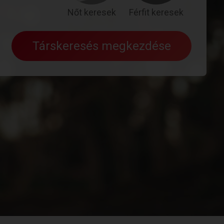
Nőt keresek
Férfit keresek
Társkeresés megkezdése