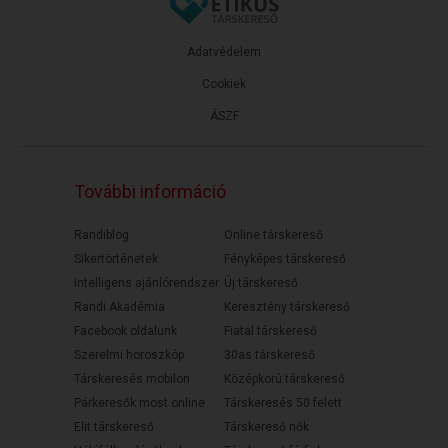
Adatvédelem
Cookiek
ÁSZF
További információ
Randiblog
Online társkereső
Sikertörténetek
Fényképes társkereső
Intelligens ajánlórendszer
Új társkereső
Randi Akadémia
Keresztény társkereső
Facebook oldalunk
Fiatal társkereső
Szerelmi horoszkóp
30as társkereső
Társkeresés mobilon
Középkorú társkereső
Párkeresők most online
Társkeresés 50 felett
Elit társkereső
Társkereső nők