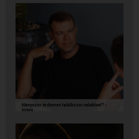
őket, és vagy házasokkal...
Hányszor érdemes találkozni valakivel? -
videó
Ismerkedés során gyakran megesik, hogy azon
tépelődünk: mit tegyünk, ha valakit
szimpatikusnak találunk elsőre, de még...