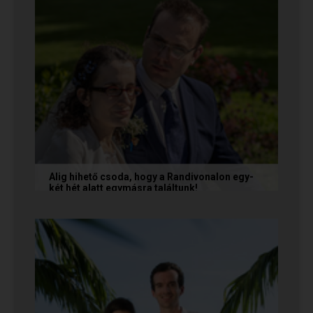
Alig hihető csoda, hogy a Randivonalon egy-
két hét alatt egymásra találtunk!
Teodóra és Zsolt nem a könnyebb utat
választották, hanem a szerelmet, amely minden
akadály legyőzésével egyre erősebbé...