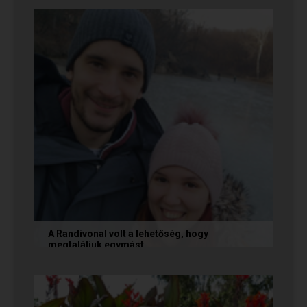
nekünk, akik megtalálták egymást az oldalon. Ha
Te is sikerrel jársz a...
A Randivonal volt a lehetőség, hogy
megtaláljuk egymást
Az alábbi történetet Zsófi és Tomi küldte
nekünk, akik megtalálták egymást az oldalon. Ha
Te is sikerrel jársz a...