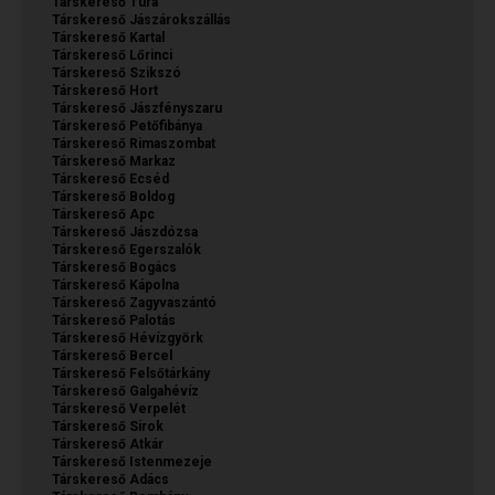
Társkereső Tura
Társkereső Jászárokszállás
Társkereső Kartal
Társkereső Lőrinci
Társkereső Szikszó
Társkereső Hort
Társkereső Jászfényszaru
Társkereső Petőfibánya
Társkereső Rimaszombat
Társkereső Markaz
Társkereső Ecséd
Társkereső Boldog
Társkereső Apc
Társkereső Jászdózsa
Társkereső Egerszalók
Társkereső Bogács
Társkereső Kápolna
Társkereső Zagyvaszántó
Társkereső Palotás
Társkereső Hévízgyörk
Társkereső Bercel
Társkereső Felsőtárkány
Társkereső Galgahévíz
Társkereső Verpelét
Társkereső Sirok
Társkereső Atkár
Társkereső Istenmezeje
Társkereső Adács