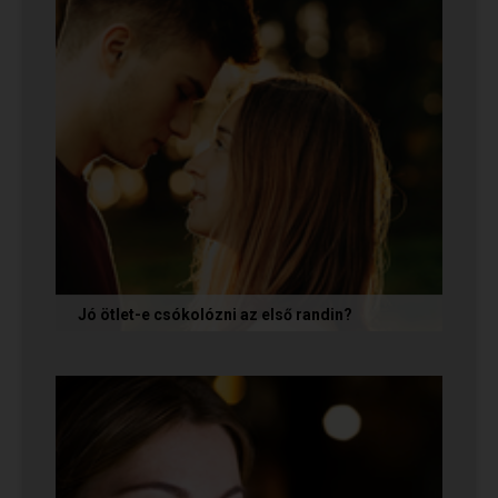
Jó ötlet-e csókolózni az első randin?
Volt idő, amikor azt gondoltam, hogy ha egy pasi
nem kezdeményez csókot az első randin, akkor
az azt jelenti, hogy nem...