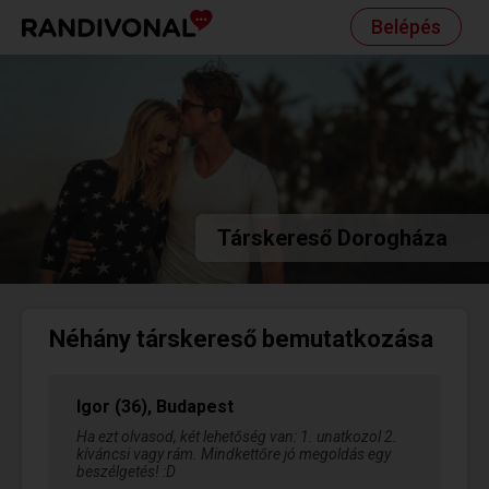
Belépés
Társkereső Dorogháza
Néhány társkereső bemutatkozása
Igor (36), Budapest
Ha ezt olvasod, két lehetőség van: 1. unatkozol 2.
kíváncsi vagy rám. Mindkettőre jó megoldás egy
beszélgetés! :D