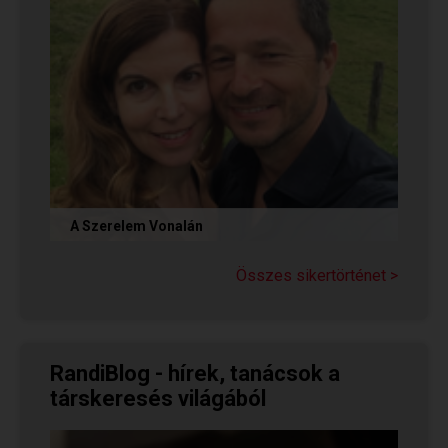
A Szerelem Vonalán
Olvasd el Judit sikertörténetét, aki nem adta fel
a reményt a társkeresésben, és végül megtalálta
Összes sikertörténet >
párját a...
RandiBlog - hírek, tanácsok a
társkeresés világából