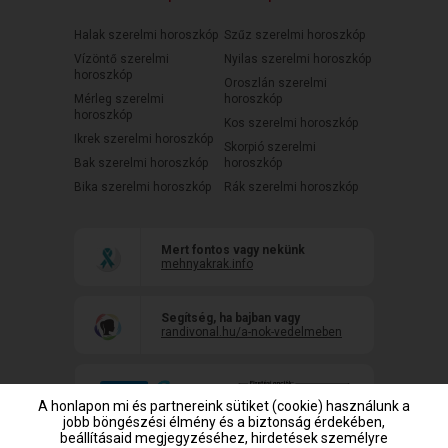
Halak szerelmi horoszkóp
Szűz szerelmi horoszkóp
Vízöntő szerelmi
Nyilas szerelmi horoszkóp
horoszkóp
Oroszlán szerelmi
Mérleg szerelmi
horoszkóp
horoszkóp
Kos szerelmi horoszkóp
Ikrek szerelmi horoszkóp
Skorpió szerelmi
Bak szerelmi horoszkóp
horoszkóp
Bika szerelmi horoszkóp
Rák szerelmi horoszkóp
Mert fontos vagy nekünk
mehnyakrak.info
Segítség, ha bajban vagy
randivonal.hu/a-nok-vedelmeben
A honlapon mi és partnereink sütiket (cookie) használunk a
jobb böngészési élmény és a biztonság érdekében,
beállításaid megjegyzéséhez, hirdetések személyre