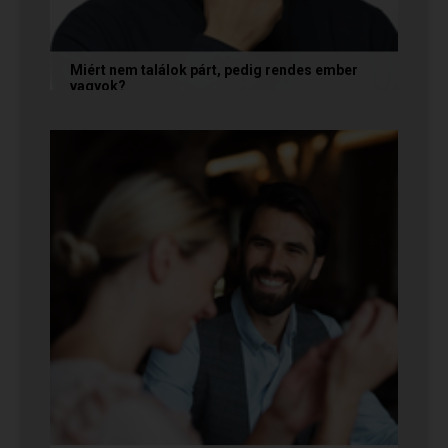
Miért nem találok párt, pedig rendes ember
vagyok?
A társkeresésben a „rendesség” (jóindulat,
tisztelet, megbízhatóság) elengedhetetlen
alapfeltétel, de önmagában nem...