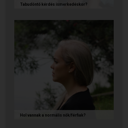
Tabudöntő kérdés ismerkedéskor?
Az első randin, akárcsak egy állásinterjún vagy
egy felvételi beszélgetésen, általában nem
önmagunkat adjuk, hanem...
Hol vannak a normális nők/férfiak?
„Mondja meg őszintén! Hol vannak a normális
férfiak/nők? Mert én már mindenhol kerestem