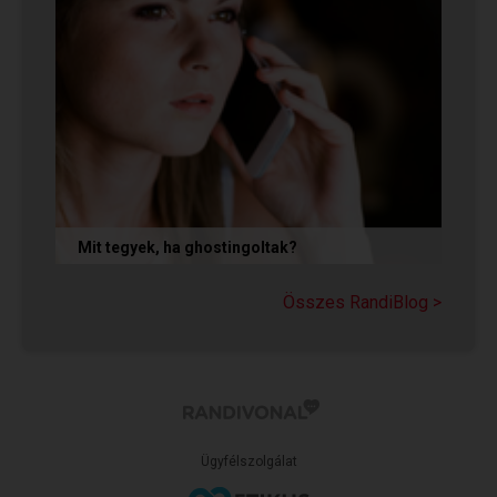
Mit tegyek, ha ghostingoltak?
Ha szó nélkül eltűnt (ghostingolt) a kiszemelted,
a legfontosabb teendőd: ne fuss utána, ne küldj
Összes RandiBlog >
neki dühös,...
Ügyfélszolgálat