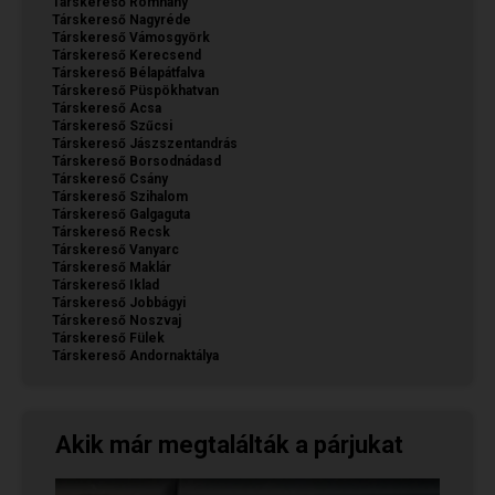
Társkereső Romhány
Társkereső Nagyréde
Társkereső Vámosgyörk
Társkereső Kerecsend
Társkereső Bélapátfalva
Társkereső Püspökhatvan
Társkereső Acsa
Társkereső Szűcsi
Társkereső Jászszentandrás
Társkereső Borsodnádasd
Társkereső Csány
Társkereső Szihalom
Társkereső Galgaguta
Társkereső Recsk
Társkereső Vanyarc
Társkereső Maklár
Társkereső Iklad
Társkereső Jobbágyi
Társkereső Noszvaj
Társkereső Fülek
Társkereső Andornaktálya
Akik már megtalálták a párjukat