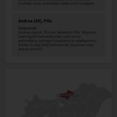
(színház, mozi, kirándulás) határozott nő vagyok.
Andrea (43), Pilis
Sziasztok!
Andrea vagyok, 39 éves, lakhelyem Pilis. Még nem
írtam egyéni bemutatkozást, ezért ezt az
automatikus szöveget olvashatod az adatlapomon.
Kérlek, írj vagy jelölj kedvencnek, ha jobban meg
akarsz ismerni!
Dorogháza
Dorogháza