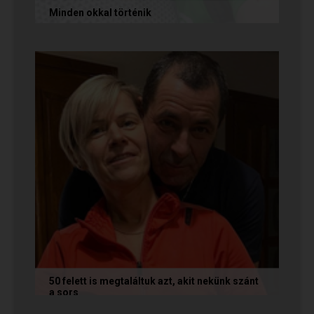
Minden okkal történik
Az alábbi történetet Izabella és Dávid küldte
nekünk, akik megtalálták egymást az oldalon.
Nagyon örülünk nekik! Ha Te...
50 felett is megtaláltuk azt, akit nekünk szánt
a sors
Az alábbi történetet Annamária és László küldte