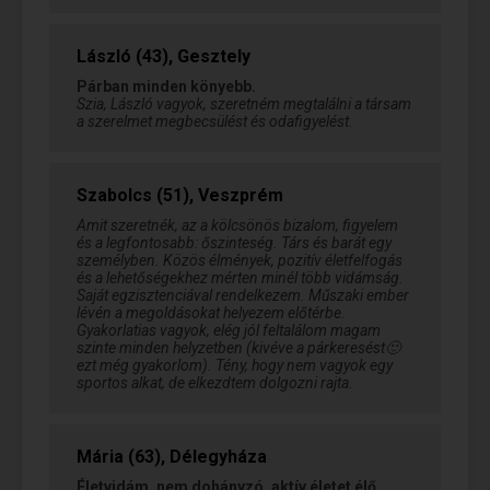
László (43), Gesztely
Párban minden könyebb.
Szia, László vagyok, szeretném megtalálni a társam
a szerelmet megbecsülést és odafigyelést.
Szabolcs (51), Veszprém
Amit szeretnék, az a kölcsönös bizalom, figyelem
és a legfontosabb: őszinteség. Társ és barát egy
személyben. Közös élmények, pozitív életfelfogás
és a lehetőségekhez mérten minél több vidámság.
Saját egzisztenciával rendelkezem. Műszaki ember
lévén a megoldásokat helyezem előtérbe.
Gyakorlatias vagyok, elég jól feltalálom magam
szinte minden helyzetben (kivéve a párkeresést🙂
ezt még gyakorlom). Tény, hogy nem vagyok egy
sportos alkat, de elkezdtem dolgozni rajta.
Mária (63), Délegyháza
Életvidám, nem dohányzó, aktív életet élő