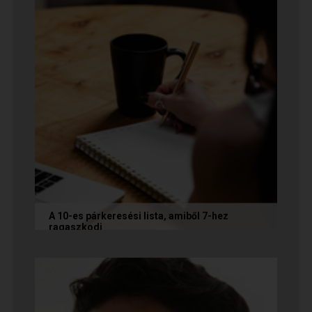
A 10-es párkeresési lista, amiből 7-hez
ragaszkodj
Mi alapján választunk partnert? Létezik a
fejünkben valamilyen konkrét elképzelés?
Vannak emberek, akik imádnak...