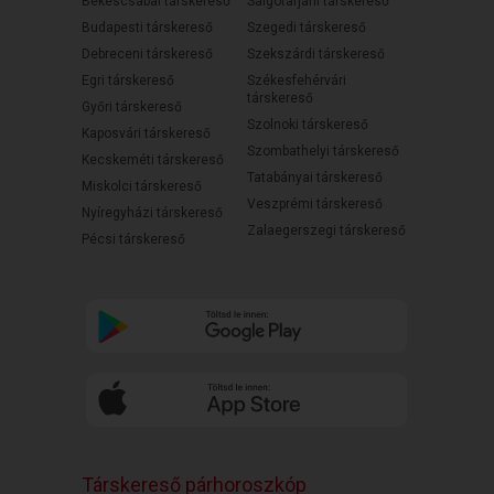
Békéscsabai társkereső
Salgótarjáni társkereső
Budapesti társkereső
Szegedi társkereső
Debreceni társkereső
Szekszárdi társkereső
Egri társkereső
Székesfehérvári
társkereső
Győri társkereső
Szolnoki társkereső
Kaposvári társkereső
Szombathelyi társkereső
Kecskeméti társkereső
Tatabányai társkereső
Miskolci társkereső
Veszprémi társkereső
Nyíregyházi társkereső
Zalaegerszegi társkereső
Pécsi társkereső
Társkereső párhoroszkóp