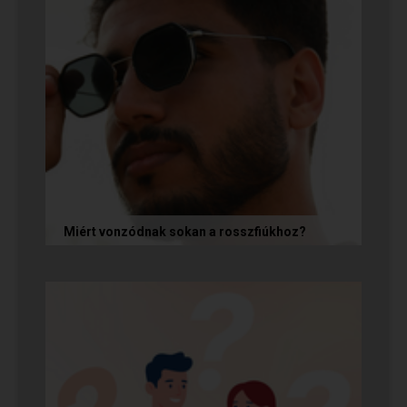
Miért vonzódnak sokan a rosszfiúkhoz?
A rosszfiúk iránti vonzalom mögött nem a
rosszindulat iránti vágy áll, hanem mélyen
gyökerező pszichológiai és...