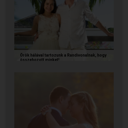
Örök hálával tartozunk a Randivonalnak, hogy
összehozott minket!
Vanda és Gyula még évekkel ezelőtt
ismerkedtek meg egymással a Randivonalon
keresztül. Romantikus történetüket akkor...