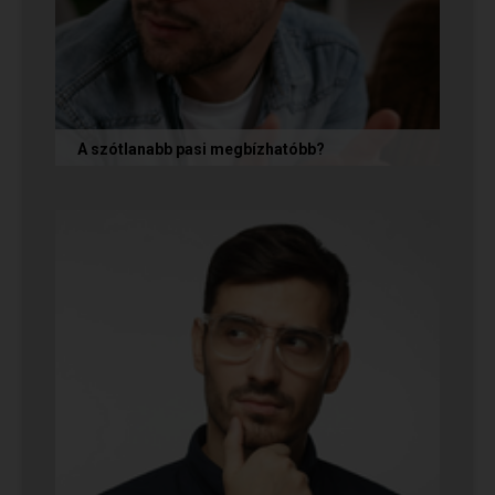
A szótlanabb pasi megbízhatóbb?
A hallgatag, magának való férfi tényleg
megbízhatóbb? És mi ennek az ára? Jó nekünk,
ha a párkapcsolatunkban semmit nem...