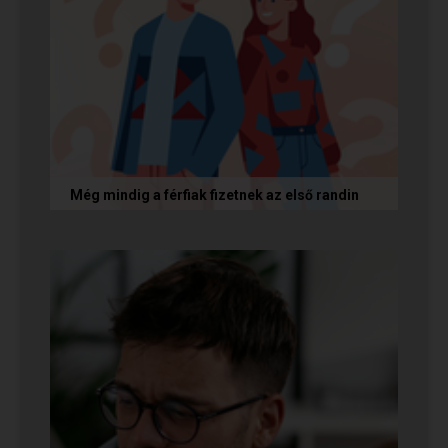
Még mindig a férfiak fizetnek az első randin
Egy amerikai kutatás szerint a magas
randiköltségek riasztják el a szingliket a
randizástól. Magyarországon viszont a...