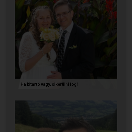
Ha kitartó vagy, sikerülni fog!
Olvasd el Móni és Zsolti sikertörténetét, akik nem
adták fel a próbálkozást a társkeresésben, és
végül megtalálták...