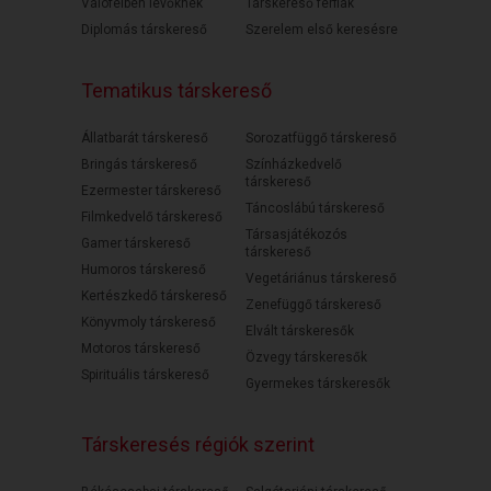
Válófélben lévőknek
Társkereső férfiak
Diplomás társkereső
Szerelem első keresésre
Tematikus társkereső
Állatbarát társkereső
Sorozatfüggő társkereső
Bringás társkereső
Színházkedvelő
társkereső
Ezermester társkereső
Táncoslábú társkereső
Filmkedvelő társkereső
Társasjátékozós
Gamer társkereső
társkereső
Humoros társkereső
Vegetáriánus társkereső
Kertészkedő társkereső
Zenefüggő társkereső
Könyvmoly társkereső
Elvált társkeresők
Motoros társkereső
Özvegy társkeresők
Spirituális társkereső
Gyermekes társkeresők
Társkeresés régiók szerint