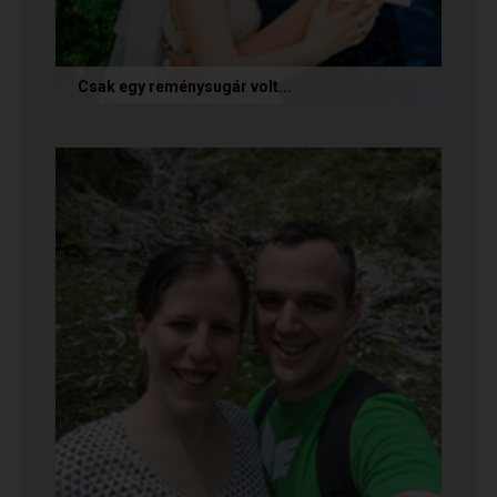
Csak egy reménysugár volt...
Az alábbi történetet Cintia és Krisztián küldte
nekünk, akik megtalálták egymást az oldalon.
Sok boldogságot kívánunk...