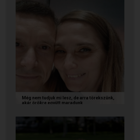
Még nem tudjuk mi lesz, de arra törekszünk,
akár örökre együtt maradunk
A következő levelet Katalin és Jocó küldte el
nekünk, akiknél néhány találkozás után eldőlt
minden. Olvasd el Te is...