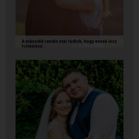
A második randin már tudtuk, hogy ennek lesz
folytatása...
A következő történetet Anita és Jocó küldte
nekünk, akik a Randivonal oldalán találták meg
egymást. Sok boldogságot...