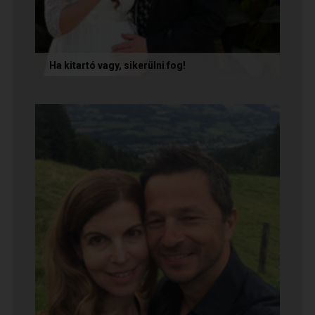
Ha kitartó vagy, sikerülni fog!
Olvasd el Móni és Zsolti sikertörténetét, akik nem
adták fel a próbálkozást a társkeresésben, és
végül megtalálták...