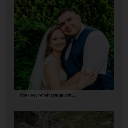
egymást. Sok boldogságot...
Csak egy reménysugár volt...
Az alábbi történetet Cintia és Krisztián küldte
nekünk, akik megtalálták egymást az oldalon.
Sok boldogságot kívánunk...