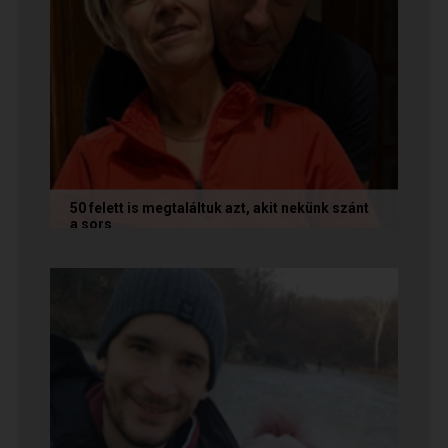
50 felett is megtaláltuk azt, akit nekünk szánt
a sors
Az alábbi történetet Annamária és László küldte
nekünk, akik megtalálták egymást az oldalon. Ha
Te is sikerrel jársz a...