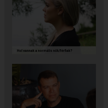
Hol vannak a normális nők/férfiak?
„Mondja meg őszintén! Hol vannak a normális
férfiak/nők? Mert én már mindenhol kerestem
őket, és vagy házasokkal...