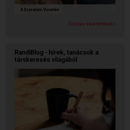
A Szerelem Vonalán
Olvasd el Judit sikertörténetét, aki nem adta fel
a reményt a társkeresésben, és végül megtalálta
Összes sikertörténet >
párját a...
RandiBlog - hírek, tanácsok a
társkeresés világából