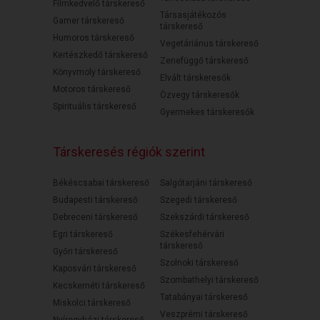
Filmkedvelő társkereső
Társasjátékozós
Gamer társkereső
társkereső
Humoros társkereső
Vegetáriánus társkereső
Kertészkedő társkereső
Zenefüggő társkereső
Könyvmoly társkereső
Elvált társkeresők
Motoros társkereső
Özvegy társkeresők
Spirituális társkereső
Gyermekes társkeresők
Társkeresés régiók szerint
Békéscsabai társkereső
Salgótarjáni társkereső
Budapesti társkereső
Szegedi társkereső
Debreceni társkereső
Szekszárdi társkereső
Egri társkereső
Székesfehérvári
társkereső
Győri társkereső
Szolnoki társkereső
Kaposvári társkereső
Szombathelyi társkereső
Kecskeméti társkereső
Tatabányai társkereső
Miskolci társkereső
Veszprémi társkereső
Nyíregyházi társkereső