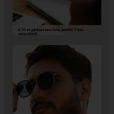
A 10-es párkeresési lista, amiből 7-hez
ragaszkodj
Mi alapján választunk partnert? Létezik a
fejünkben valamilyen konkrét elképzelés?
Vannak emberek, akik imádnak...