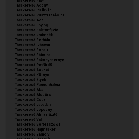
Társkereső Páty
Társkereső Adony
Társkereső Csákvár
Társkereső Pusztaszabolcs
Társkereső Ács
Társkereső Enying
Társkereső Balatonfűzfő
Társkereső Zsámbék
Társkereső Berhida
Társkereső Iváncsa
Társkereső Bodajk
Társkereső Bábolna
Társkereső Bakonycsernye
Társkereső Pétfürdő
Társkereső Sóskút
Társkereső Környe
Társkereső Etyek
Társkereső Pannonhalma
Társkereső Aba
Társkereső Alsóörs
Társkereső Csór
Társkereső Lábatlan
Társkereső Lepsény
Társkereső Almásfüzitő
Társkereső Vál
Társkereső Vértesszőlős
Társkereső Hajmáskér
Társkereső Zámoly