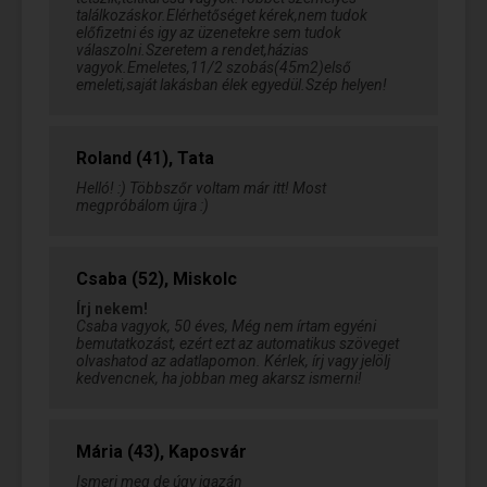
találkozáskor.Elérhetőséget kérek,nem tudok
előfizetni és igy az üzenetekre sem tudok
válaszolni.Szeretem a rendet,házias
vagyok.Emeletes,11/2 szobás(45m2)első
emeleti,saját lakásban élek egyedül.Szép helyen!
Roland (41), Tata
Helló! :) Többszőr voltam már itt! Most
megpróbálom újra :)
Csaba (52), Miskolc
Írj nekem!
Csaba vagyok, 50 éves, Még nem írtam egyéni
bemutatkozást, ezért ezt az automatikus szöveget
olvashatod az adatlapomon. Kérlek, írj vagy jelölj
kedvencnek, ha jobban meg akarsz ismerni!
Mária (43), Kaposvár
Ismerj meg de úgy igazán