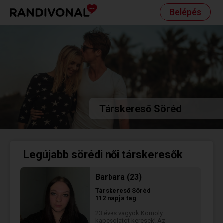
Belépés
Társkereső Söréd
Legújabb sörédi női társkeresők
Barbara (23)
Társkereső
Söréd
112 napja tag
23 éves vagyok Komoly
kapcsolatot keresek! Az