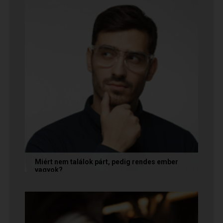
Miért nem találok párt, pedig rendes ember
vagyok?
A társkeresésben a „rendesség” (jóindulat,
tisztelet, megbízhatóság) elengedhetetlen
alapfeltétel, de önmagában nem...