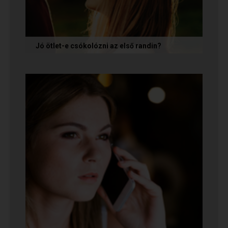
Jó ötlet-e csókolózni az első randin?
Volt idő, amikor azt gondoltam, hogy ha egy pasi
nem kezdeményez csókot az első randin, akkor
az azt jelenti, hogy nem...