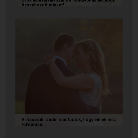
összehozott minket!
Vanda és Gyula még évekkel ezelőtt
ismerkedtek meg egymással a Randivonalon
keresztül. Romantikus történetüket akkor...
A második randin már tudtuk, hogy ennek lesz
folytatása...
A következő történetet Anita és Jocó küldte
nekünk, akik a Randivonal oldalán találták meg