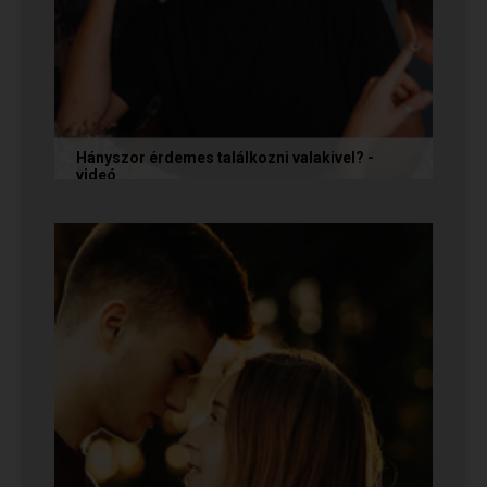
Hányszor érdemes találkozni valakivel? -
videó
Ismerkedés során gyakran megesik, hogy azon
tépelődünk: mit tegyünk, ha valakit
szimpatikusnak találunk elsőre, de még...