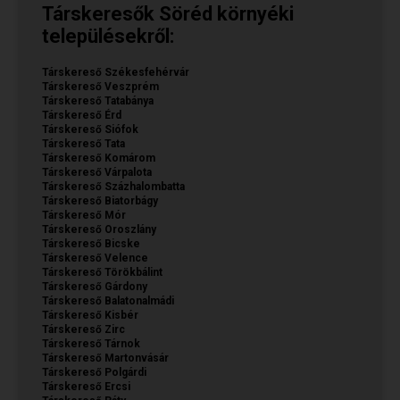
Társkeresők Söréd környéki
településekről:
Társkereső Székesfehérvár
Társkereső Veszprém
Társkereső Tatabánya
Társkereső Érd
Társkereső Siófok
Társkereső Tata
Társkereső Komárom
Társkereső Várpalota
Társkereső Százhalombatta
Társkereső Biatorbágy
Társkereső Mór
Társkereső Oroszlány
Társkereső Bicske
Társkereső Velence
Társkereső Törökbálint
Társkereső Gárdony
Társkereső Balatonalmádi
Társkereső Kisbér
Társkereső Zirc
Társkereső Tárnok
Társkereső Martonvásár
Társkereső Polgárdi
Társkereső Ercsi