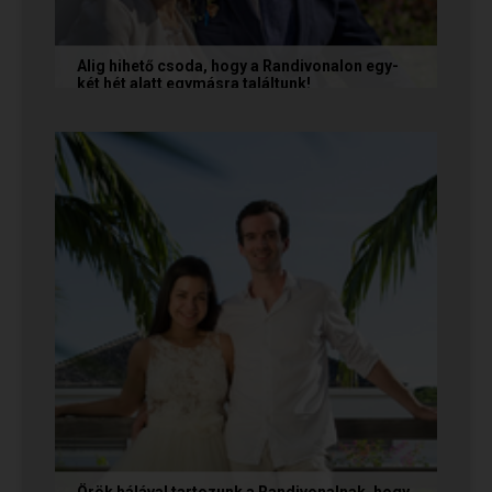
Alig hihető csoda, hogy a Randivonalon egy-
két hét alatt egymásra találtunk!
Teodóra és Zsolt nem a könnyebb utat
választották, hanem a szerelmet, amely minden
akadály legyőzésével egyre erősebbé...
Örök hálával tartozunk a Randivonalnak, hogy