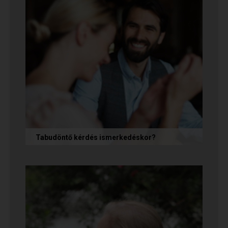
Tabudöntő kérdés ismerkedéskor?
Az első randin, akárcsak egy állásinterjún vagy
egy felvételi beszélgetésen, általában nem
önmagunkat adjuk, hanem...