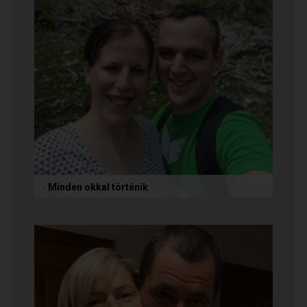
Minden okkal történik
Az alábbi történetet Izabella és Dávid küldte
nekünk, akik megtalálták egymást az oldalon.
Nagyon örülünk nekik! Ha Te...