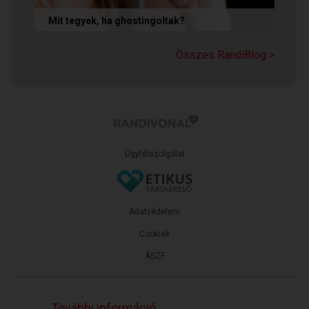
Mit tegyek, ha ghostingoltak?
Ha szó nélkül eltűnt (ghostingolt) a kiszemelted,
a legfontosabb teendőd: ne fuss utána, ne küldj
Összes RandiBlog >
neki dühös,...
Ügyfélszolgálat
Adatvédelem
Cookiek
ÁSZF
További információ