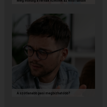
Még mindig a férfiak fizetnek az első randin
Egy amerikai kutatás szerint a magas
randiköltségek riasztják el a szingliket a
randizástól. Magyarországon viszont a...
A szótlanabb pasi megbízhatóbb?
A hallgatag, magának való férfi tényleg
megbízhatóbb? És mi ennek az ára? Jó nekünk,
ha a párkapcsolatunkban semmit nem...