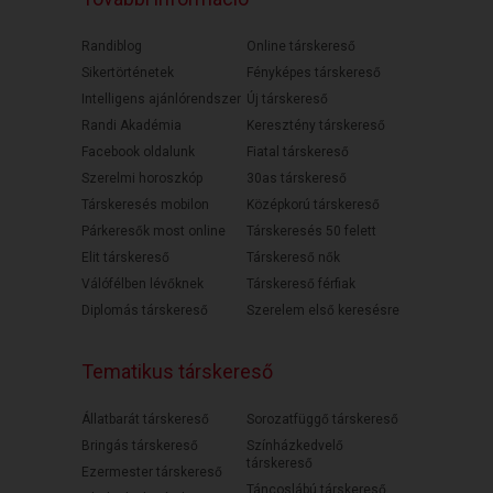
Randiblog
Online társkereső
Sikertörténetek
Fényképes társkereső
Intelligens ajánlórendszer
Új társkereső
Randi Akadémia
Keresztény társkereső
Facebook oldalunk
Fiatal társkereső
Szerelmi horoszkóp
30as társkereső
Társkeresés mobilon
Középkorú társkereső
Párkeresők most online
Társkeresés 50 felett
Elit társkereső
Társkereső nők
Válófélben lévőknek
Társkereső férfiak
Diplomás társkereső
Szerelem első keresésre
Tematikus társkereső
Állatbarát társkereső
Sorozatfüggő társkereső
Bringás társkereső
Színházkedvelő
társkereső
Ezermester társkereső
Táncoslábú társkereső