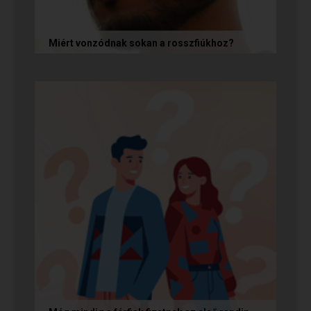
Miért vonzódnak sokan a rosszfiúkhoz?
A rosszfiúk iránti vonzalom mögött nem a
rosszindulat iránti vágy áll, hanem mélyen
gyökerező pszichológiai és...