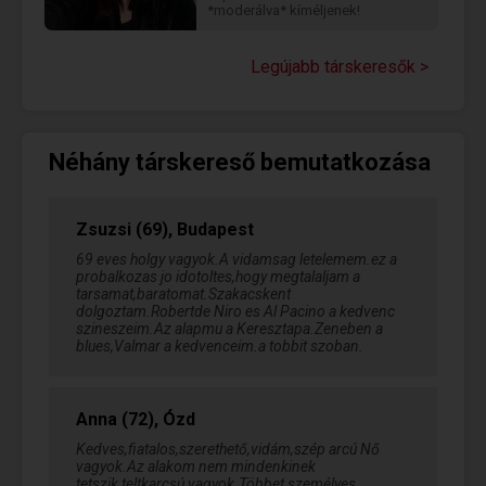
*moderálva* kíméljenek!
Legújabb társkeresők >
Néhány társkereső bemutatkozása
Zsuzsi (69), Budapest
69 eves holgy vagyok.A vidamsag letelemem.ez a
probalkozas jo idotoltes,hogy megtalaljam a
tarsamat,baratomat.Szakacskent
dolgoztam.Robertde Niro es Al Pacino a kedvenc
szineszeim.Az alapmu a Keresztapa.Zeneben a
blues,Valmar a kedvenceim.a tobbit szoban.
Anna (72), Ózd
Kedves,fiatalos,szerethető,vidám,szép arcú Nő
vagyok.Az alakom nem mindenkinek
tetszik,teltkarcsú vagyok.Többet személyes