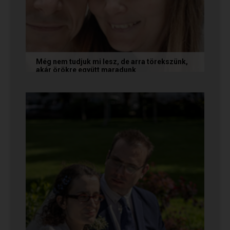
Még nem tudjuk mi lesz, de arra törekszünk,
akár örökre együtt maradunk
A következő levelet Katalin és Jocó küldte el
nekünk, akiknél néhány találkozás után eldőlt
minden. Olvasd el Te is...