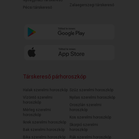
Zalaegerszegi társkereső
Pécsi társkereső
Társkereső párhoroszkóp
Halak szerelmi horoszkóp
Szűz szerelmi horoszkóp
Vízöntő szerelmi
Nyilas szerelmi horoszkóp
horoszkóp
Oroszlán szerelmi
Mérleg szerelmi
horoszkóp
horoszkóp
Kos szerelmi horoszkóp
Ikrek szerelmi horoszkóp
Skorpió szerelmi
Bak szerelmi horoszkóp
horoszkóp
Bika szerelmi horoszkóp
Rák szerelmi horoszkóp