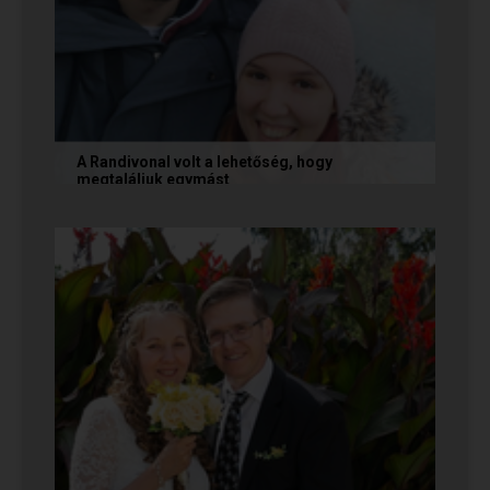
A Randivonal volt a lehetőség, hogy
megtaláljuk egymást
Az alábbi történetet Zsófi és Tomi küldte
nekünk, akik megtalálták egymást az oldalon. Ha
Te is sikerrel jársz a...