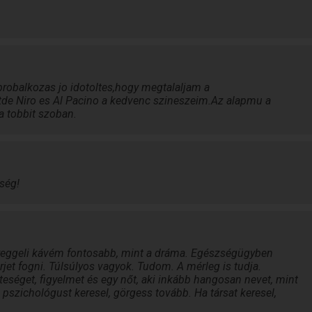
y
robalkozas jo idotoltes,hogy megtalaljam a
de Niro es Al Pacino a kedvenc szineszeim.Az alapmu a
 tobbit szoban.
ség!
a reggeli kávém fontosabb, mint a dráma. Egészségügyben
jet fogni. Túlsúlyos vagyok. Tudom. A mérleg is tudja.
eséget, figyelmet és egy nőt, aki inkább hangosan nevet, mint
 pszichológust keresel, görgess tovább. Ha társat keresel,