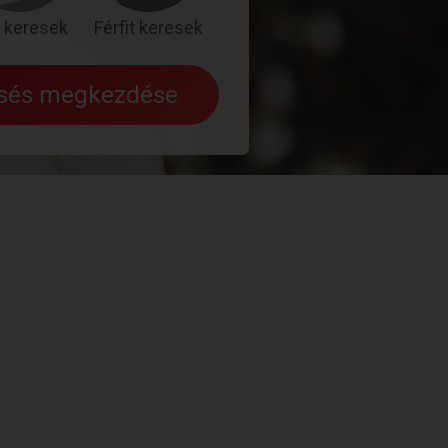
 keresek
Férfit keresek
esés megkezdése