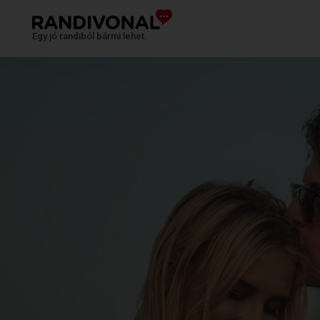
Egy jó randiból bármi lehet.