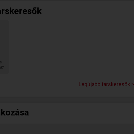
társkeresők
s
agy
Legújabb társkeresők >
zi
em
t,
tkozása