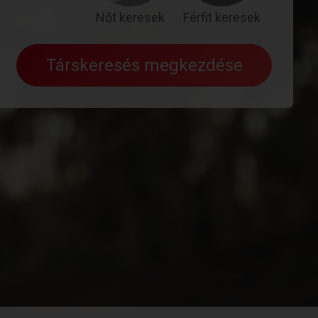
Nőt keresek
Férfit keresek
Társkeresés megkezdése