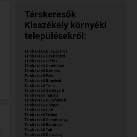
Társkeresők
Kisszékely környéki
településekről:
Társkereső Dunaújváros
Társkereső Szekszárd
Társkereső Siófok
Társkereső Dombóvár
Társkereső Kalocsa
Társkereső Paks
Társkereső Bonyhád
Társkereső Tolna
Társkereső Sárbogárd
Társkereső Tamási
Társkereső Dunaföldvár
Társkereső Polgárdi
Társkereső Solt
Társkereső Enying
Társkereső Simontornya
Társkereső Rácalmás
Társkereső Tab
Társkereső Dunapataj