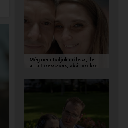
Még nem tudjuk mi lesz, de
arra törekszünk, akár örökre
együtt maradunk
A következő levelet Katalin és
Jocó küldte el nekünk, akiknél
néhány találkozás után eldőlt
minden. Olvasd el Te is...