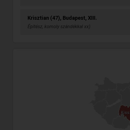
Krisztian (47), Budapest, XIII.
Építész, komoly szándékkal xx)
Kiss
Kiss