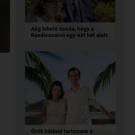
Alig hihető csoda, hogy a
Randivonalon egy-két hét alatt
egymásra találtunk!
Teodóra és Zsolt nem a
könnyebb utat választották,
hanem a szerelmet, amely
minden akadály legyőzésével
egyre erősebbé...
Örök hálával tartozunk a