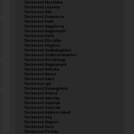
Társkereső Mezőfalva
Társkereső Lepsény
Társkereső Aba
Társkereső Dunavecse
Társkereső Fadd
Társkereső Nagydorog
Társkereső Nagyvenyim
Társkereső Harta
Társkereső Előszállás
Társkereső Hőgyész
Társkereső Szabadegyháza
Társkereső Szalkszentmárton
Társkereső Kőszárhegy
Társkereső Nagymányok
Társkereső Bölcske
Társkereső Baracs
Társkereső Káloz
Társkereső Igal
Társkereső Dunaegyháza
Társkereső Kölesd
Társkereső Apostag
Társkereső Soponya
Társkereső Szászvár
Társkereső Balatonszabadi
Társkereső Dég
Társkereső Mágocs
Társkereső Decs
Társkereső Perkáta