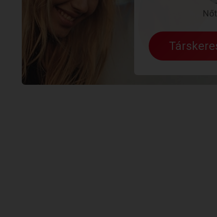
Nőt
Társker