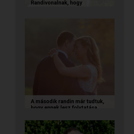
Randivonalnak, hogy
összehozott minket!
Vanda és Gyula még évekkel
ezelőtt ismerkedtek meg
egymással a Randivonalon
keresztül. Romantikus
történetüket akkor...
A második randin már tudtuk,
hogy ennek lesz folytatása...
A következő történetet Anita és
Jocó küldte nekünk, akik a
Randivonal oldalán találták meg