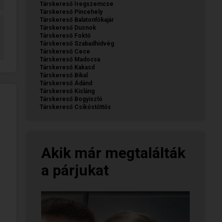
Társkereső Iregszemcse
Társkereső Pincehely
Társkereső Balatonfőkajár
Társkereső Dusnok
Társkereső Foktő
Társkereső Szabadhidvég
Társkereső Cece
Társkereső Madocsa
Társkereső Kakasd
Társkereső Bikal
Társkereső Ádánd
Társkereső Kisláng
Társkereső Bogyiszló
Társkereső Csikóstőttős
Akik már megtalálták
a párjukat