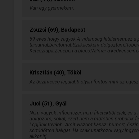
szolgáljon,hogy keveset jártam
Van egy gyermekem.
magyariskolába! A fotóim a taval
nyáron és az idén készültek.
Zsuzsi (69), Budapest
69 eves holgy vagyok.A vidamsag letelemem.ez a p
tarsamat,baratomat.Szakacskent dolgoztam.Robert
Keresztapa.Zeneben a blues,Valmar a kedvenceim.a
Krisztián (40), Tököl
Az őszinteség legalább olyan fontos mint az egész
Juci (51), Gyál
Nem vagyok influenszer, nem filterekből élek, és 
dolgozom, sokat, ezért nem a műtőben próbálok fér
Lépjünk tovább. Amit viszont kapsz: humort, őszint
sértődötten hallgat. Ha csak unatkozol vagy ingyen
akkor írj.