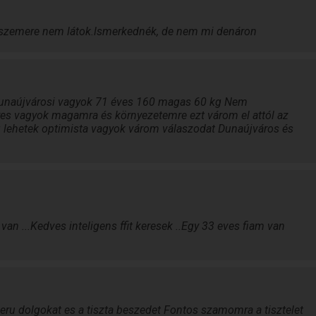
l szemere nem látok.lsmerkednék, de nem mi denáron
unaújvárosi vagyok 71 éves 160 magas 60 kg Nem
s vagyok magamra és környezetemre ezt várom el attól az
g lehetek optimista vagyok várom válaszodat Dunaújváros és
an ...Kedves inteligens ffit keresek ..Egy 33 eves fiam van
eru dolgokat es a tiszta beszedet Fontos szamomra a tisztelet