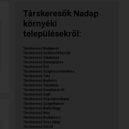
Társkeresők Nadap
környéki
településekről:
Társkereső Budapest
Társkereső Székesfehérvár
Társkereső Tatabánya
Társkereső Dunaújváros
Társkereső Érd
Társkereső Szigetszentmiklós
Társkereső Tata
Társkereső Budaörs
Társkereső Várpalota
Társkereső Dunaharaszti
Társkereső Gyál
Társkereső Százhalombatta
Társkereső Szigethalom
Társkereső Biatorbágy
Társkereső Mór
Társkereső Budakeszi
Társkereső Oroszlány
Társkereső Diósd