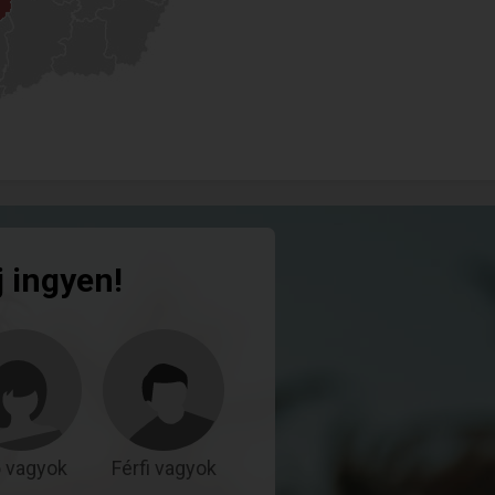
j ingyen!
 vagyok
Férfi vagyok