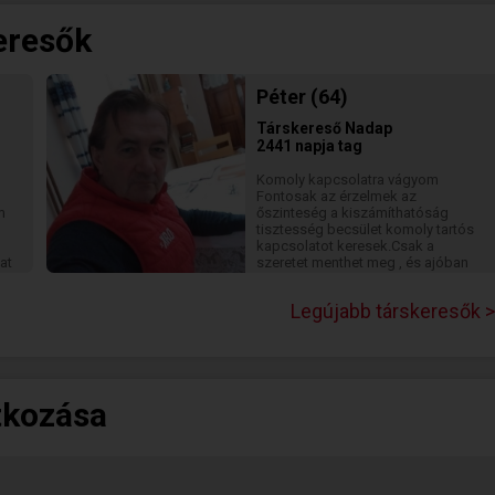
eresők
Péter (64)
Társkereső
Nadap
2441 napja tag
Komoly kapcsolatra vágyom
Fontosak az érzelmek az
m
őszinteség a kiszámíthatóság
tisztesség becsület komoly tartós
kapcsolatot keresek.Csak a
at
szeretet menthet meg , és ajóban
való hit, amagánytól.
Legújabb társkeresők >
tkozása