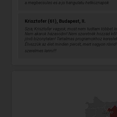
a megbecsules es a jo hangulatu hetkoznapok
Krisztofer (61), Budapest, II.
Szia, Krisztofer vagyok, most nem tudtam többet írn
Nem akarok házasodni! Nem szeretnék hozzád kőltö
jövő bizonytalan! Tartalmas programokhoz kereslek! 
Élvezzük az élet minden percét, mert nagyon rövid!!
szerelmes lenni!!!
Nadap
Nadap