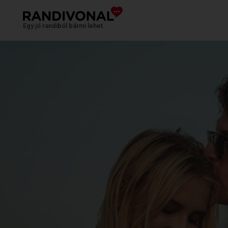
Egy jó randiból bármi lehet.