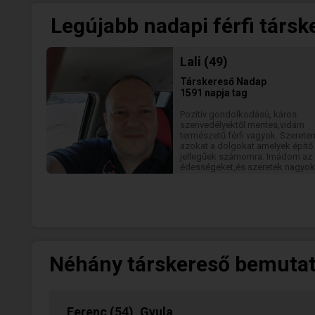
Legújabb nadapi férfi társk
Lali (49)
Társkereső
Nadap
1591 napja tag
Pozitív gondolkodású, káros
szenvedélyektől mentes,vidám
természetű férfi vagyok. Szerete
azokat a dolgokat amelyek építő
jellegűek számomra. Imádom az
édességeket,és szeretek nagyok
nevetni. Szeretem az őszinte
egyenes beszédet!
Néhány társkereső bemuta
Ferenc (54), Gyula