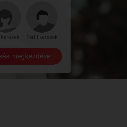
 keresek
Férfit keresek
esés megkezdése