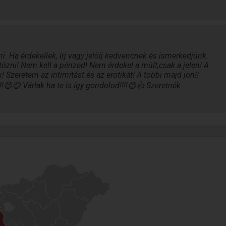
i. Ha érdekellek, írj vagy jelölj kedvencnek és ismerkedjünk.
zni! Nem kell a pénzed! Nem érdekel a múlt,csak a jelen! A
Szeretem az intimitást és az erotikát! A többi majd jön!!
!😊😊 Várlak ha te is így gondolod!!!!😊👍 Szeretnék