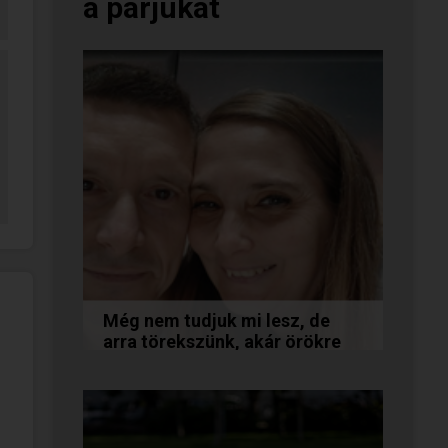
a párjukat
Még nem tudjuk mi lesz, de
arra törekszünk, akár örökre
együtt maradunk
A következő levelet Katalin és
Jocó küldte el nekünk, akiknél
néhány találkozás után eldőlt