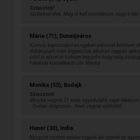
Sziasztok!
Szüleimel élek. Még el kell mondanom, hogy a ba
Mária (71), Dunaújváros
Komoly kapcsolatot és egyben páromat keresem d
dohányzom nem fogyasztók alkoholt nagyon igénye
úrtól is akivel el tudnám képzelni hogy még boldo
Fehérvár környékéről üdv Marika
Monika (53), Bodajk
Sziasztok!
Monika vagyok,51 eves, egyedulalló, sajat lakasom v
..Oviban dolgozom...Nem vagyok előfizető...
Hunor (30), India
Nyugodt oszinte ember vagyok aki szereti az egysz