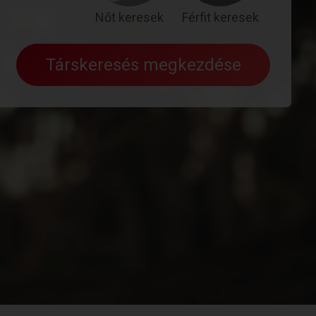
Nőt keresek
Férfit keresek
Társkeresés megkezdése