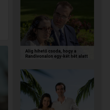
minden. Olvasd el Te is...
Alig hihető csoda, hogy a
Randivonalon egy-két hét alatt
egymásra találtunk!
Teodóra és Zsolt nem a
könnyebb utat választották,
hanem a szerelmet, amely
minden akadály legyőzésével
egyre erősebbé...