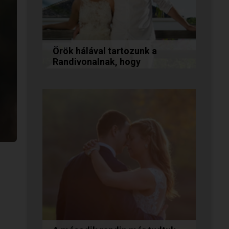
Örök hálával tartozunk a
Randivonalnak, hogy
összehozott minket!
Vanda és Gyula még évekkel
ezelőtt ismerkedtek meg
egymással a Randivonalon
keresztül. Romantikus
történetüket akkor...