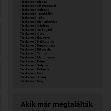
Társkereső Bicske
Társkereső Pilisvörösvár
Társkereső Velence
Társkereső Törökbálint
Társkereső Tököl
Társkereső Kiskunlacháza
Társkereső Gárdony
Társkereső Sárbogárd
Társkereső Ócsa
Társkereső Ráckeve
Társkereső Halásztelek
Társkereső Dunavarsány
Társkereső Piliscsaba
Társkereső Tárnok
Társkereső Martonvásár
Társkereső Dömsöd
Társkereső Solymár
Társkereső Polgárdi
Társkereső Ercsi
Társkereső Adony
Társkereső Páty
Akik már megtalálták