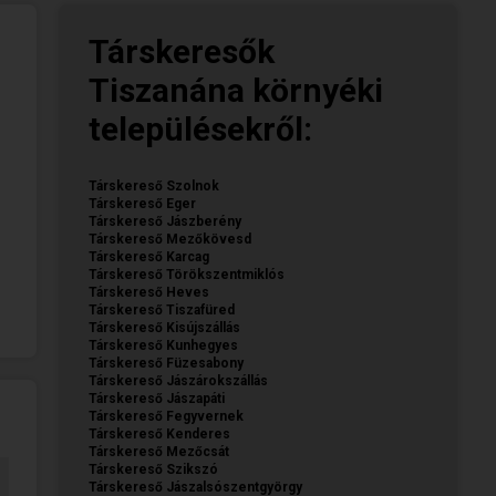
Társkeresők
Tiszanána környéki
településekről:
Társkereső Szolnok
Társkereső Eger
Társkereső Jászberény
Társkereső Mezőkövesd
Társkereső Karcag
Társkereső Törökszentmiklós
Társkereső Heves
Társkereső Tiszafüred
Társkereső Kisújszállás
Társkereső Kunhegyes
Társkereső Füzesabony
Társkereső Jászárokszállás
Társkereső Jászapáti
Társkereső Fegyvernek
Társkereső Kenderes
Társkereső Mezőcsát
Társkereső Szikszó
Társkereső Jászalsószentgyörgy