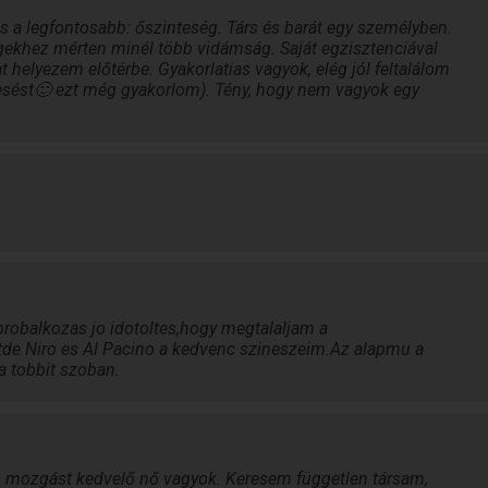
s a legfontosabb: őszinteség. Társ és barát egy személyben.
égekhez mérten minél több vidámság. Saját egzisztenciával
elyezem előtérbe. Gyakorlatias vagyok, elég jól feltalálom
esést🙂 ezt még gyakorlom). Tény, hogy nem vagyok egy
robalkozas jo idotoltes,hogy megtalaljam a
de Niro es Al Pacino a kedvenc szineszeim.Az alapmu a
 tobbit szoban.
ó, mozgást kedvelő nő vagyok. Keresem független társam,