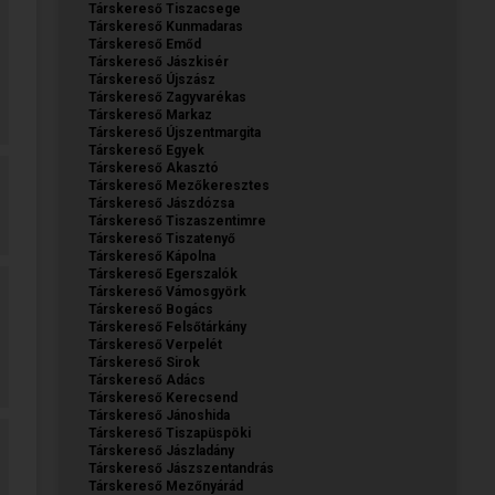
Társkereső Tiszacsege
Társkereső Kunmadaras
Társkereső Emőd
Társkereső Jászkisér
Társkereső Újszász
Társkereső Zagyvarékas
Társkereső Markaz
Társkereső Újszentmargita
Társkereső Egyek
Társkereső Akasztó
Társkereső Mezőkeresztes
Társkereső Jászdózsa
Társkereső Tiszaszentimre
Társkereső Tiszatenyő
Társkereső Kápolna
Társkereső Egerszalók
Társkereső Vámosgyörk
Társkereső Bogács
Társkereső Felsőtárkány
Társkereső Verpelét
Társkereső Sirok
Társkereső Adács
Társkereső Kerecsend
Társkereső Jánoshida
Társkereső Tiszapüspöki
Társkereső Jászladány
Társkereső Jászszentandrás
Társkereső Mezőnyárád