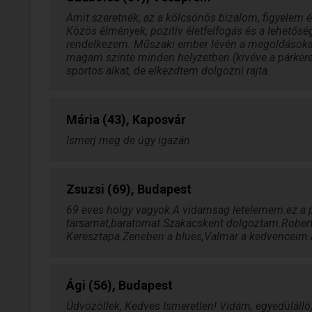
Amit szeretnék, az a kölcsönös bizalom, figyelem é
Közös élmények, pozitív életfelfogás és a lehetős
rendelkezem. Műszaki ember lévén a megoldásokat h
magam szinte minden helyzetben (kivéve a párker
sportos alkat, de elkezdtem dolgozni rajta.
Mária (43), Kaposvár
Ismerj meg de úgy igazán
Zsuzsi (69), Budapest
69 eves holgy vagyok.A vidamsag letelemem.ez a p
tarsamat,baratomat.Szakacskent dolgoztam.Robert
Keresztapa.Zeneben a blues,Valmar a kedvenceim.a
Ági (56), Budapest
Üdvözöllek, Kedves Ismeretlen! Vidám, egyedüláll