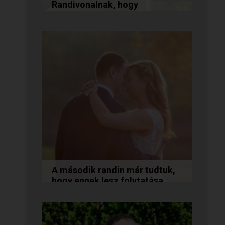
Randivonalnak, hogy
összehozott minket!
Vanda és Gyula még évekkel
ezelőtt ismerkedtek meg
egymással a Randivonalon
keresztül. Romantikus
történetüket akkor...
A második randin már tudtuk,
hogy ennek lesz folytatása...
A következő történetet Anita és
Jocó küldte nekünk, akik a
Randivonal oldalán találták meg