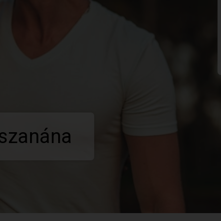
iszanána