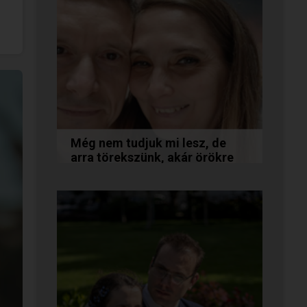
Még nem tudjuk mi lesz, de
arra törekszünk, akár örökre
együtt maradunk
A következő levelet Katalin és
Jocó küldte el nekünk, akiknél
néhány találkozás után eldőlt
minden. Olvasd el Te is...