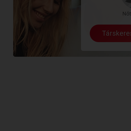
Nőt
Társker