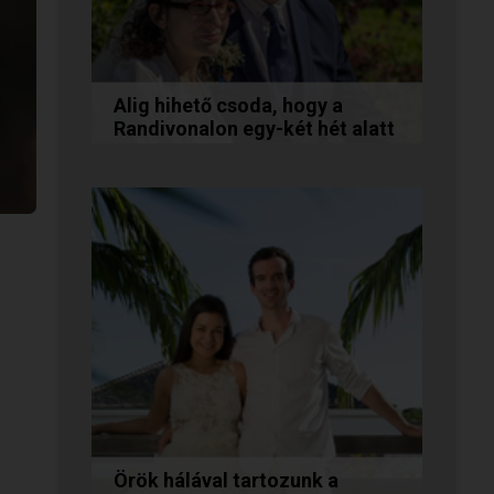
Alig hihető csoda, hogy a
Randivonalon egy-két hét alatt
egymásra találtunk!
Teodóra és Zsolt nem a
könnyebb utat választották,
hanem a szerelmet, amely
minden akadály legyőzésével
egyre erősebbé...
Örök hálával tartozunk a