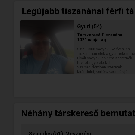
Legújabb tiszanánai férfi t
Gyuri (54)
Társkereső
Tiszanána
1021 napja tag
Szia! Gyuri vagyok, 52 éves, és
Tiszanánán élek a gyermekemmel
Elvált vagyok, és nem szeretnék
további gyerekeket.
Szabadidőmben szeretek
kirándulni, kertészkedni és jó
filmeket nézni. Nem dohányzom,
fontos számomra az őszinteség
a humor egy kapcsolatban. Ha te 
hasonló értékeket keresel, írj
bátran!
Néhány társkereső bemuta
Szabolcs (51), Veszprém