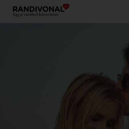
Egy jó randiból bármi lehet.