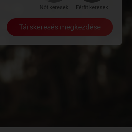
Nőt keresek
Férfit keresek
Társkeresés megkezdése