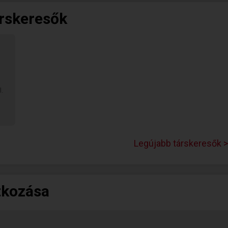
árskeresők
.
 és
 és
Legújabb társkeresők >
is
tkozása