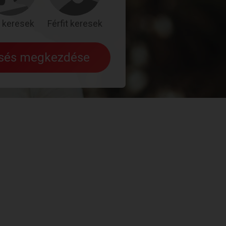
 keresek
Férfit keresek
esés megkezdése