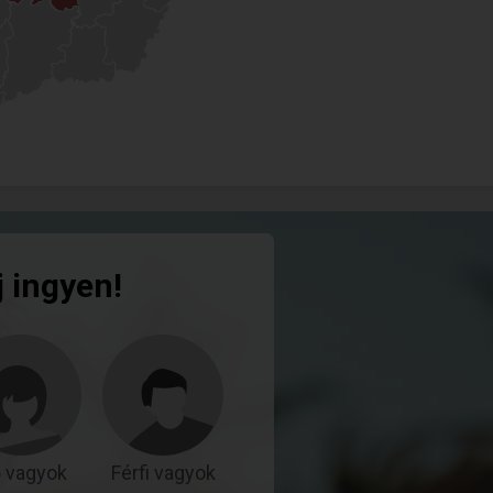
j ingyen!
 vagyok
Férfi vagyok