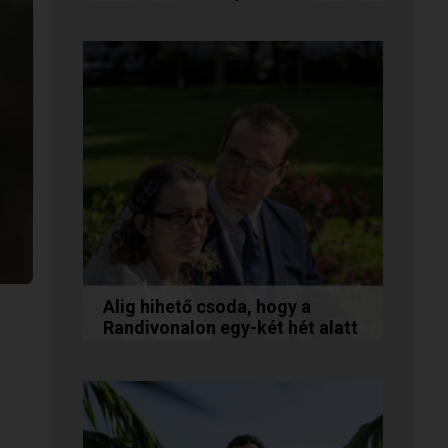
együtt maradunk
A következő levelet Katalin és
Jocó küldte el nekünk, akiknél
néhány találkozás után eldőlt
minden. Olvasd el Te is...
Alig hihető csoda, hogy a
Randivonalon egy-két hét alatt
egymásra találtunk!
Teodóra és Zsolt nem a
könnyebb utat választották,
hanem a szerelmet, amely
minden akadály legyőzésével