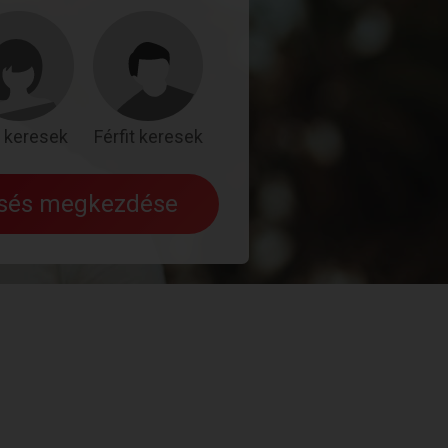
 keresek
Férfit keresek
esés megkezdése