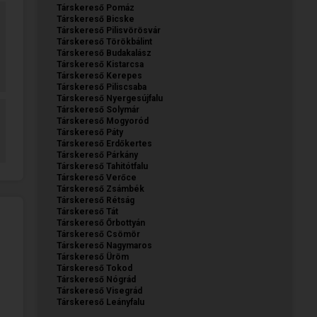
Társkereső Pomáz
Társkereső Bicske
Társkereső Pilisvörösvár
Társkereső Törökbálint
Társkereső Budakalász
Társkereső Kistarcsa
Társkereső Kerepes
Társkereső Piliscsaba
Társkereső Nyergesújfalu
Társkereső Solymár
Társkereső Mogyoród
Társkereső Páty
Társkereső Erdőkertes
Társkereső Párkány
Társkereső Tahitótfalu
Társkereső Verőce
Társkereső Zsámbék
Társkereső Rétság
Társkereső Tát
Társkereső Őrbottyán
Társkereső Csömör
Társkereső Nagymaros
Társkereső Üröm
Társkereső Tokod
Társkereső Nógrád
Társkereső Visegrád
Társkereső Leányfalu