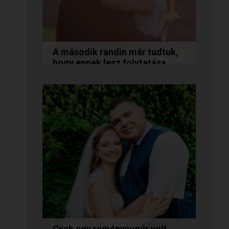
A második randin már tudtuk,
hogy ennek lesz folytatása...
A következő történetet Anita és
Jocó küldte nekünk, akik a
Randivonal oldalán találták meg
egymást. Sok boldogságot...
Csak egy reménysugár volt...