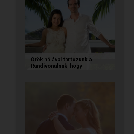
egyre erősebbé...
Örök hálával tartozunk a
Randivonalnak, hogy
összehozott minket!
Vanda és Gyula még évekkel
ezelőtt ismerkedtek meg
egymással a Randivonalon
keresztül. Romantikus
történetüket akkor...