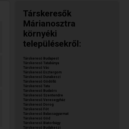
Társkeresők
Márianosztra
környéki
településekről:
Társkereső Budapest
Társkereső Tatabánya
Társkereső Vác
Társkereső Esztergom
Társkereső Dunakeszi
Társkereső Gödöllő
Társkereső Tata
Társkereső Budaörs
Társkereső Szentendre
Társkereső Veresegyház
Társkereső Dorog
Társkereső Fót
Társkereső Balassagyarmat
Társkereső Göd
Társkereső Biatorbágy
Társkereső Budakeszi