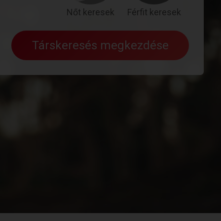
Nőt keresek
Férfit keresek
Társkeresés megkezdése