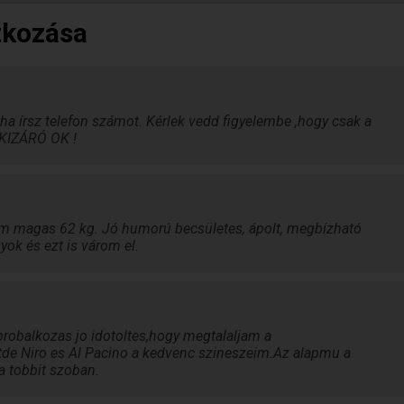
tkozása
ha írsz telefon számot. Kérlek vedd figyelembe ,hogy csak a
 KIZÁRÓ OK !
m magas 62 kg. Jó humorú becsületes, ápolt, megbízható
ok és ezt is várom el.
robalkozas jo idotoltes,hogy megtalaljam a
de Niro es Al Pacino a kedvenc szineszeim.Az alapmu a
 tobbit szoban.