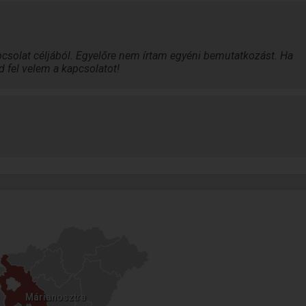
csolat céljából. Egyelőre nem írtam egyéni bemutatkozást. Ha
d fel velem a kapcsolatot!
Márianosztra
Márianosztra