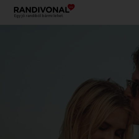
Egy jó randiból bármi lehet.