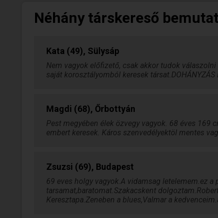
Néhány társkereső bemuta
Kata (49), Sülysáp
Nem vagyok előfizető, csak akkor tudok válaszolni 
saját korosztályomból keresek társat.DOHÁNYZÁS
Magdi (68), Őrbottyán
Pest megyében élek özvegy vagyok. 68 éves 169 c
embert keresek. Káros szenvedélyektöl mentes vagy
Zsuzsi (69), Budapest
69 eves holgy vagyok.A vidamsag letelemem.ez a p
tarsamat,baratomat.Szakacskent dolgoztam.Robert
Keresztapa.Zeneben a blues,Valmar a kedvenceim.a