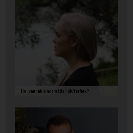
Hol vannak a normális nők/férfiak?
„Mondja meg őszintén! Hol vannak a normális
férfiak/nők? Mert én már mindenhol kerestem
őket, és vagy házasokkal...