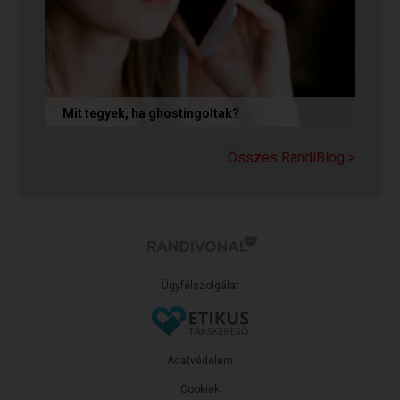
Mit tegyek, ha ghostingoltak?
Ha szó nélkül eltűnt (ghostingolt) a kiszemelted,
a legfontosabb teendőd: ne fuss utána, ne küldj
Összes RandiBlog >
neki dühös,...
Ügyfélszolgálat
Adatvédelem
Cookiek