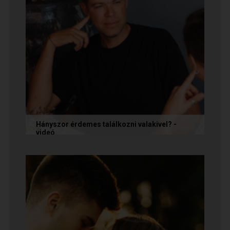
Hányszor érdemes találkozni valakivel? -
videó
Ismerkedés során gyakran megesik, hogy azon
tépelődünk: mit tegyünk, ha valakit
szimpatikusnak találunk elsőre, de még...