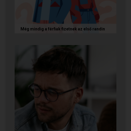
Még mindig a férfiak fizetnek az első randin
Egy amerikai kutatás szerint a magas
randiköltségek riasztják el a szingliket a
randizástól. Magyarországon viszont a...