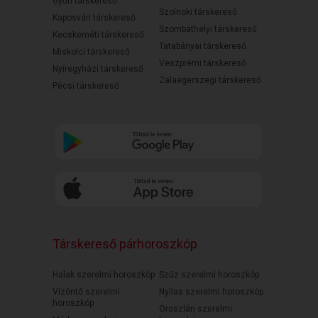
Győri társkereső
Szolnoki társkereső
Kaposvári társkereső
Szombathelyi társkereső
Kecskeméti társkereső
Tatabányai társkereső
Miskolci társkereső
Veszprémi társkereső
Nyíregyházi társkereső
Zalaegerszegi társkereső
Pécsi társkereső
Társkereső párhoroszkóp
Halak szerelmi horoszkóp
Szűz szerelmi horoszkóp
Vízöntő szerelmi
Nyilas szerelmi horoszkóp
horoszkóp
Oroszlán szerelmi