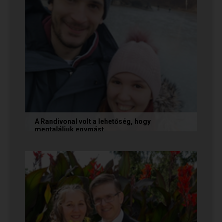
A Randivonal volt a lehetőség, hogy
megtaláljuk egymást
Az alábbi történetet Zsófi és Tomi küldte
nekünk, akik megtalálták egymást az oldalon. Ha
Te is sikerrel jársz a...