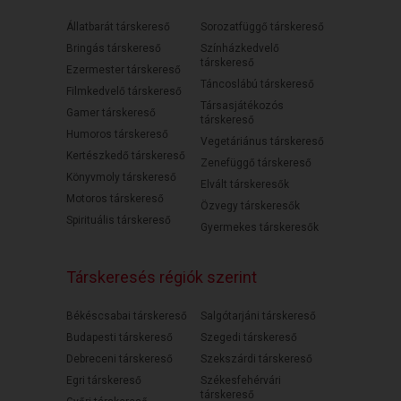
Állatbarát társkereső
Sorozatfüggő társkereső
Bringás társkereső
Színházkedvelő
társkereső
Ezermester társkereső
Táncoslábú társkereső
Filmkedvelő társkereső
Társasjátékozós
Gamer társkereső
társkereső
Humoros társkereső
Vegetáriánus társkereső
Kertészkedő társkereső
Zenefüggő társkereső
Könyvmoly társkereső
Elvált társkeresők
Motoros társkereső
Özvegy társkeresők
Spirituális társkereső
Gyermekes társkeresők
Társkeresés régiók szerint
Békéscsabai társkereső
Salgótarjáni társkereső
Budapesti társkereső
Szegedi társkereső
Debreceni társkereső
Szekszárdi társkereső
Egri társkereső
Székesfehérvári
társkereső