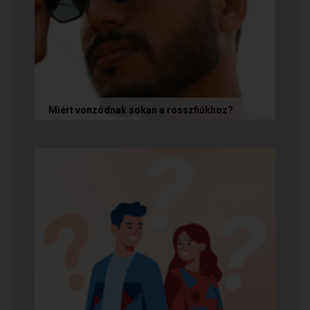
Miért vonzódnak sokan a rosszfiúkhoz?
A rosszfiúk iránti vonzalom mögött nem a
rosszindulat iránti vágy áll, hanem mélyen
gyökerező pszichológiai és...