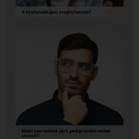
A szótlanabb pasi megbízhatóbb?
A hallgatag, magának való férfi tényleg
megbízhatóbb? És mi ennek az ára? Jó nekünk,
ha a párkapcsolatunkban semmit nem...
Miért nem találok párt, pedig rendes ember
vagyok?