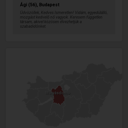
Ági (56), Budapest
Üdvözöllek, Kedves Ismeretlen! Vidám, egyedülálló,
mozgást kedvelő nő vagyok. Keresem független
társam, akivel közösen élvezhetjük a
szabadidőnket.
Mátyásdomb
Mátyásdomb