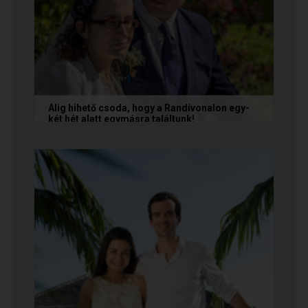
Alig hihető csoda, hogy a Randivonalon egy-
két hét alatt egymásra találtunk!
Teodóra és Zsolt nem a könnyebb utat
választották, hanem a szerelmet, amely minden
akadály legyőzésével egyre erősebbé...