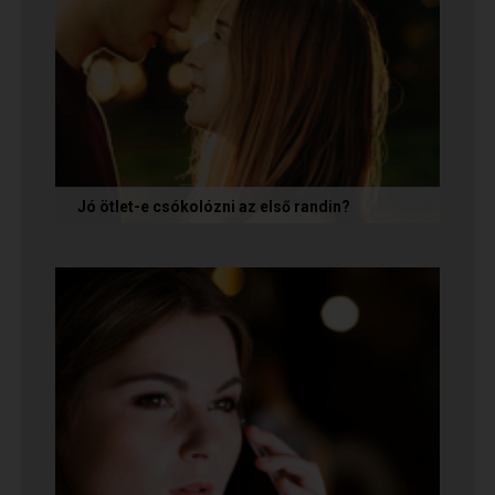
Jó ötlet-e csókolózni az első randin?
Volt idő, amikor azt gondoltam, hogy ha egy pasi
nem kezdeményez csókot az első randin, akkor
az azt jelenti, hogy nem...