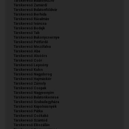
Társkereső Balatonfűzfő
Társkereső Zamárdi
Társkereső Balatonföldvár
Társkereső Berhida
Társkereső Rácalmás
Társkereső Iváncsa
Társkereső Bodajk
Társkereső Tab
Társkereső Bakonycsernye
Társkereső Pétfürdő
Társkereső Mezőfalva
Társkereső Aba
Társkereső Alsóörs
Társkereső Csór
Társkereső Lepsény
Társkereső Kulcs
Társkereső Nagydorog
Társkereső Hajmáskér
Társkereső Zámoly
Társkereső Csopak
Társkereső Nagyvenyim
Társkereső Balatonkenese
Társkereső Szabadegyháza
Társkereső Kápolnásnyék
Társkereső Pátka
Társkereső Csókakő
Társkereső Szántód
Társkereső Előszállás