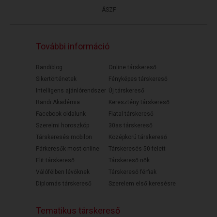
ÁSZF
További információ
Randiblog
Online társkereső
Sikertörténetek
Fényképes társkereső
Intelligens ajánlórendszer
Új társkereső
Randi Akadémia
Keresztény társkereső
Facebook oldalunk
Fiatal társkereső
Szerelmi horoszkóp
30as társkereső
Társkeresés mobilon
Középkorú társkereső
Párkeresők most online
Társkeresés 50 felett
Elit társkereső
Társkereső nők
Válófélben lévőknek
Társkereső férfiak
Diplomás társkereső
Szerelem első keresésre
Tematikus társkereső