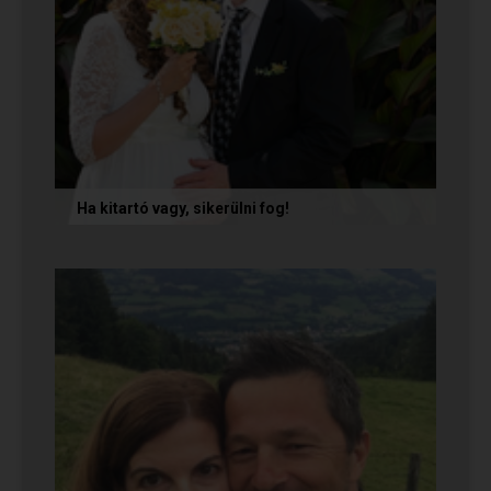
Ha kitartó vagy, sikerülni fog!
Olvasd el Móni és Zsolti sikertörténetét, akik nem
adták fel a próbálkozást a társkeresésben, és
végül megtalálták...