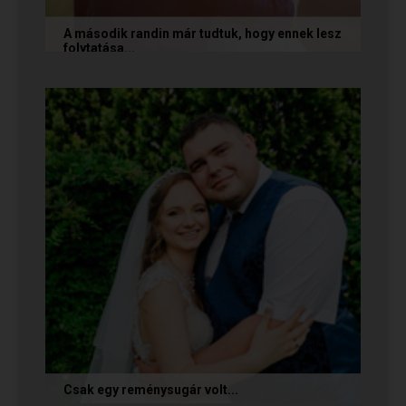
A második randin már tudtuk, hogy ennek lesz
folytatása...
A következő történetet Anita és Jocó küldte
nekünk, akik a Randivonal oldalán találták meg
egymást. Sok boldogságot...
Csak egy reménysugár volt...