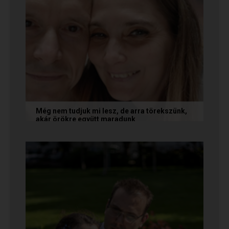
Még nem tudjuk mi lesz, de arra törekszünk,
akár örökre együtt maradunk
A következő levelet Katalin és Jocó küldte el
nekünk, akiknél néhány találkozás után eldőlt
minden. Olvasd el Te is...