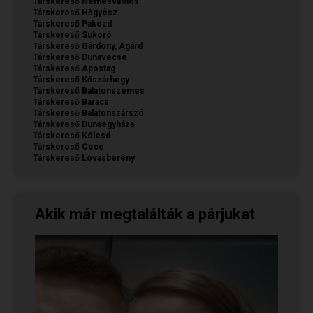
Társkereső Nemesvámos
Társkereső Hőgyész
Társkereső Pákozd
Társkereső Sukoró
Társkereső Gárdony, Agárd
Társkereső Dunavecse
Társkereső Apostag
Társkereső Kőszárhegy
Társkereső Balatonszemes
Társkereső Baracs
Társkereső Balatonszárszó
Társkereső Dunaegyháza
Társkereső Kölesd
Társkereső Cece
Társkereső Lovasberény
Akik már megtalálták a párjukat