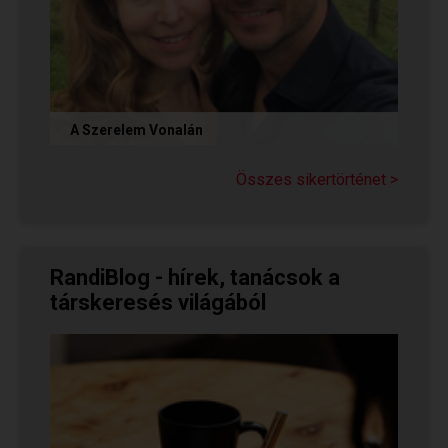
A Szerelem Vonalán
Olvasd el Judit sikertörténetét, aki nem adta fel
a reményt a társkeresésben, és végül megtalálta
Összes sikertörténet >
párját a...
RandiBlog - hírek, tanácsok a
társkeresés világából