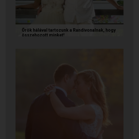
Örök hálával tartozunk a Randivonalnak, hogy
összehozott minket!
Vanda és Gyula még évekkel ezelőtt
ismerkedtek meg egymással a Randivonalon
keresztül. Romantikus történetüket akkor...