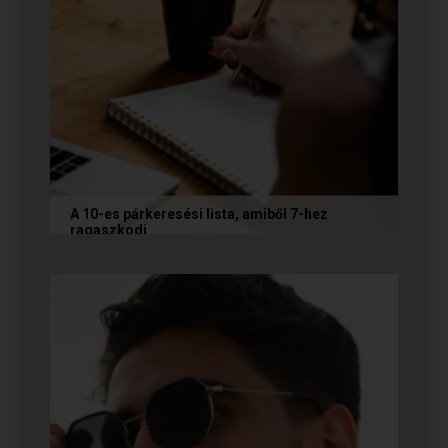
A 10-es párkeresési lista, amiből 7-hez
ragaszkodj
Mi alapján választunk partnert? Létezik a
fejünkben valamilyen konkrét elképzelés?
Vannak emberek, akik imádnak...