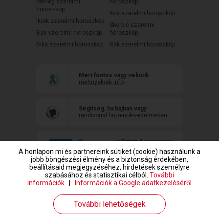
Mérleg szerelmi
horoszkóp
horoszkóp
Kos szerelmi horoszkóp
Ikrek szerelmi horoszkóp
Skorpió szerelmi
Bak szerelmi horoszkóp
horoszkóp
Bika szerelmi horoszkóp
Rák szerelmi horoszkóp
Mert fontos vagy nekünk
mehnyakrak.info
Segítség, ha bajban vagy
randivonal.hu/a-nok-vedelmeben
A honlapon mi és partnereink sütiket (cookie) használunk a
jobb böngészési élmény és a biztonság érdekében,
beállításaid megjegyzéséhez, hirdetések személyre
szabásához és statisztikai célból.
További
információk
|
Információk a Google adatkezeléséről
www.randivonal.hu © Copyright 1999-2026 Dating Central Europe Zrt.
További lehetőségek