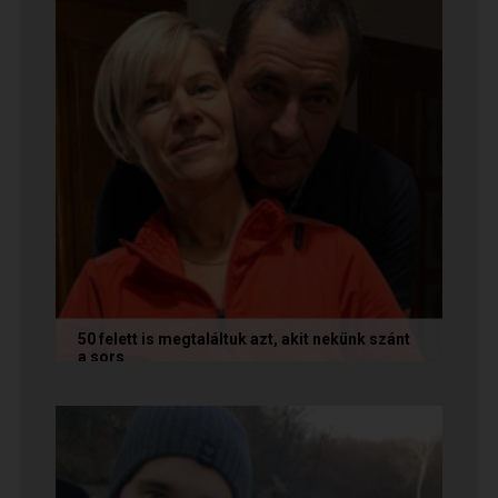
50 felett is megtaláltuk azt, akit nekünk szánt
a sors
Az alábbi történetet Annamária és László küldte
nekünk, akik megtalálták egymást az oldalon. Ha
Te is sikerrel jársz a...