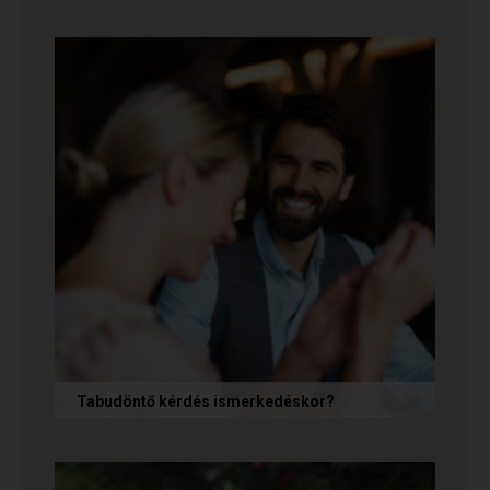
A társkeresésben a „rendesség” (jóindulat,
tisztelet, megbízhatóság) elengedhetetlen
alapfeltétel, de önmagában nem...
Tabudöntő kérdés ismerkedéskor?
Az első randin, akárcsak egy állásinterjún vagy
egy felvételi beszélgetésen, általában nem
önmagunkat adjuk, hanem...