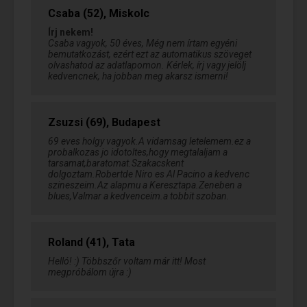
Csaba (52), Miskolc
Írj nekem!
Csaba vagyok, 50 éves, Még nem írtam egyéni
bemutatkozást, ezért ezt az automatikus szöveget
olvashatod az adatlapomon. Kérlek, írj vagy jelölj
kedvencnek, ha jobban meg akarsz ismerni!
Zsuzsi (69), Budapest
69 eves holgy vagyok.A vidamsag letelemem.ez a
probalkozas jo idotoltes,hogy megtalaljam a
tarsamat,baratomat.Szakacskent
dolgoztam.Robertde Niro es Al Pacino a kedvenc
szineszeim.Az alapmu a Keresztapa.Zeneben a
blues,Valmar a kedvenceim.a tobbit szoban.
Roland (41), Tata
Helló! :) Többszőr voltam már itt! Most
megpróbálom újra :)