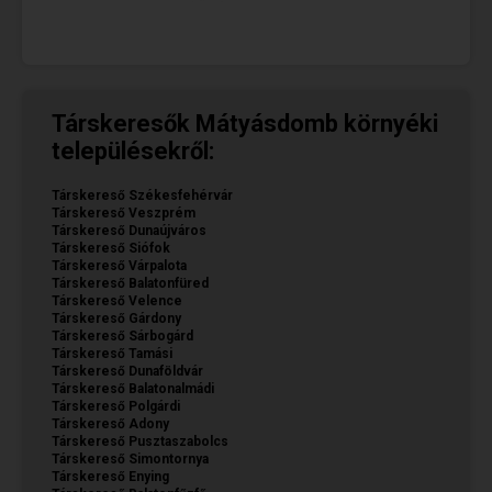
Társkeresők Mátyásdomb környéki
településekről:
Társkereső Székesfehérvár
Társkereső Veszprém
Társkereső Dunaújváros
Társkereső Siófok
Társkereső Várpalota
Társkereső Balatonfüred
Társkereső Velence
Társkereső Gárdony
Társkereső Sárbogárd
Társkereső Tamási
Társkereső Dunaföldvár
Társkereső Balatonalmádi
Társkereső Polgárdi
Társkereső Adony
Társkereső Pusztaszabolcs
Társkereső Simontornya
Társkereső Enying