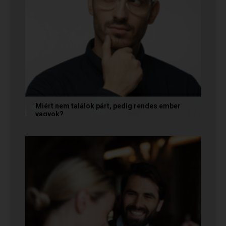
Miért nem találok párt, pedig rendes ember
vagyok?
A társkeresésben a „rendesség” (jóindulat,
tisztelet, megbízhatóság) elengedhetetlen
alapfeltétel, de önmagában nem...