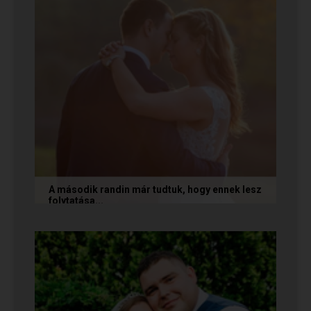
A második randin már tudtuk, hogy ennek lesz
folytatása...
A következő történetet Anita és Jocó küldte
nekünk, akik a Randivonal oldalán találták meg
egymást. Sok boldogságot...