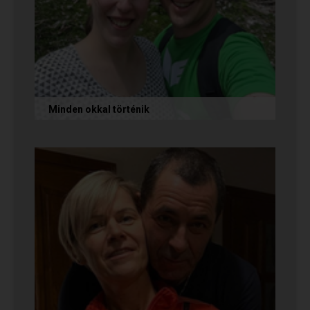
Minden okkal történik
Az alábbi történetet Izabella és Dávid küldte
nekünk, akik megtalálták egymást az oldalon.
Nagyon örülünk nekik! Ha Te...