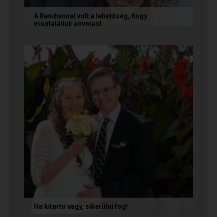
A Randivonal volt a lehetőség, hogy
megtaláljuk egymást
Az alábbi történetet Zsófi és Tomi küldte
nekünk, akik megtalálták egymást az oldalon. Ha
Te is sikerrel jársz a...
Ha kitartó vagy, sikerülni fog!