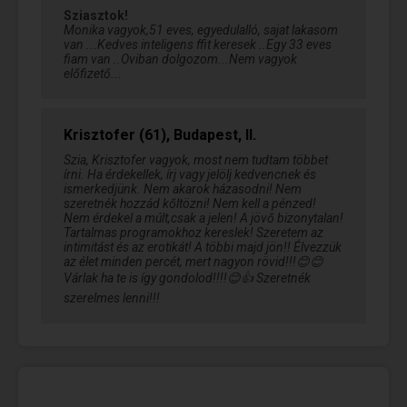
Sziasztok!
Monika vagyok,51 eves, egyedulalló, sajat lakasom
van ...Kedves inteligens ffit keresek ..Egy 33 eves
fiam van ..Oviban dolgozom...Nem vagyok
előfizető...
Krisztofer (61), Budapest, II.
Szia, Krisztofer vagyok, most nem tudtam többet
írni. Ha érdekellek, írj vagy jelölj kedvencnek és
ismerkedjünk. Nem akarok házasodni! Nem
szeretnék hozzád kőltözni! Nem kell a pénzed!
Nem érdekel a múlt,csak a jelen! A jövő bizonytalan!
Tartalmas programokhoz kereslek! Szeretem az
intimitást és az erotikát! A többi majd jön!! Élvezzük
az élet minden percét, mert nagyon rövid!!!😊😊
Várlak ha te is így gondolod!!!!😊👍 Szeretnék
szerelmes lenni!!!