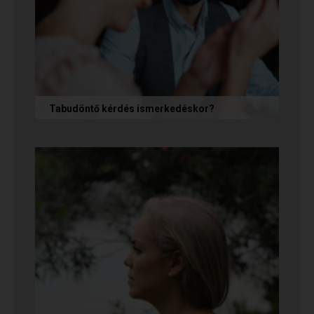
Tabudöntő kérdés ismerkedéskor?
Az első randin, akárcsak egy állásinterjún vagy
egy felvételi beszélgetésen, általában nem
önmagunkat adjuk, hanem...