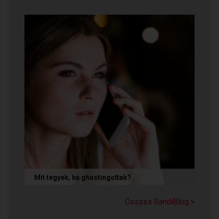
Volt idő, amikor azt gondoltam, hogy ha egy pasi
nem kezdeményez csókot az első randin, akkor
az azt jelenti, hogy nem...
Mit tegyek, ha ghostingoltak?
Ha szó nélkül eltűnt (ghostingolt) a kiszemelted,
a legfontosabb teendőd: ne fuss utána, ne küldj
Összes RandiBlog >
neki dühös,...