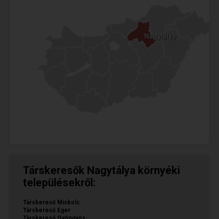
Nagytálya
Nagytálya
Társkeresők Nagytálya környéki
településekről:
Társkereső Miskolc
Társkereső Eger
Társkereső Gyöngyös