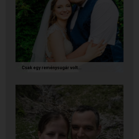
Csak egy reménysugár volt...
Az alábbi történetet Cintia és Krisztián küldte
nekünk, akik megtalálták egymást az oldalon.
Sok boldogságot kívánunk...