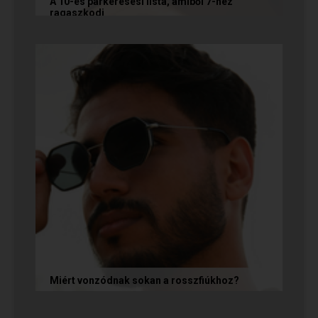
A 10-es párkeresési lista, amiből 7-hez
ragaszkodj
Mi alapján választunk partnert? Létezik a
fejünkben valamilyen konkrét elképzelés?
Vannak emberek, akik imádnak...
Miért vonzódnak sokan a rosszfiúkhoz?
A rosszfiúk iránti vonzalom mögött nem a
rosszindulat iránti vágy áll, hanem mélyen