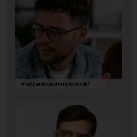
A szótlanabb pasi megbízhatóbb?
A hallgatag, magának való férfi tényleg
megbízhatóbb? És mi ennek az ára? Jó nekünk,
ha a párkapcsolatunkban semmit nem...