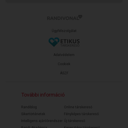
Ügyfélszolgálat
Adatvédelem
Cookiek
ÁSZF
További információ
Randiblog
Online társkereső
Sikertörténetek
Fényképes társkereső
Intelligens ajánlórendszer
Új társkereső
Randi Akadémia
Keresztény társkereső