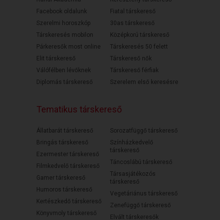
Facebook oldalunk
Fiatal társkereső
Szerelmi horoszkóp
30as társkereső
Társkeresés mobilon
Középkorú társkereső
Párkeresők most online
Társkeresés 50 felett
Elit társkereső
Társkereső nők
Válófélben lévőknek
Társkereső férfiak
Diplomás társkereső
Szerelem első keresésre
Tematikus társkereső
Állatbarát társkereső
Sorozatfüggő társkereső
Bringás társkereső
Színházkedvelő
társkereső
Ezermester társkereső
Táncoslábú társkereső
Filmkedvelő társkereső
Társasjátékozós
Gamer társkereső
társkereső
Humoros társkereső
Vegetáriánus társkereső
Kertészkedő társkereső
Zenefüggő társkereső
Könyvmoly társkereső
Elvált társkeresők