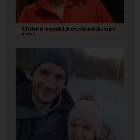
50 felett is megtaláltuk azt, akit nekünk szánt
a sors
Az alábbi történetet Annamária és László küldte
nekünk, akik megtalálták egymást az oldalon. Ha
Te is sikerrel jársz a...