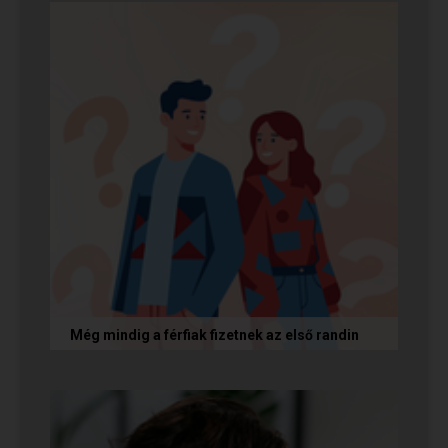
gyökerező pszichológiai és...
Még mindig a férfiak fizetnek az első randin
Egy amerikai kutatás szerint a magas
randiköltségek riasztják el a szingliket a
randizástól. Magyarországon viszont a...