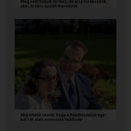
Még nem tudjuk mi lesz, de arra törekszünk,
akár örökre együtt maradunk
A következő levelet Katalin és Jocó küldte el
nekünk, akiknél néhány találkozás után eldőlt
minden. Olvasd el Te is...
Alig hihető csoda, hogy a Randivonalon egy-
két hét alatt egymásra találtunk!
Teodóra és Zsolt nem a könnyebb utat