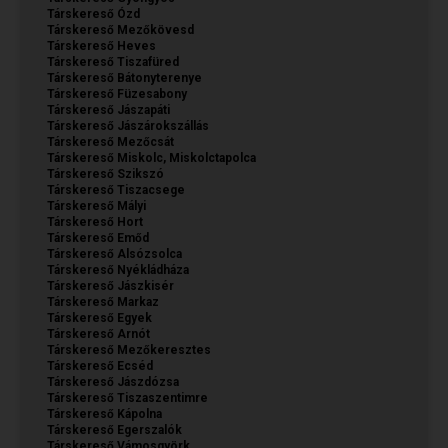
Társkereső Ózd
Társkereső Mezőkövesd
Társkereső Heves
Társkereső Tiszafüred
Társkereső Bátonyterenye
Társkereső Füzesabony
Társkereső Jászapáti
Társkereső Jászárokszállás
Társkereső Mezőcsát
Társkereső Miskolc, Miskolctapolca
Társkereső Szikszó
Társkereső Tiszacsege
Társkereső Mályi
Társkereső Hort
Társkereső Emőd
Társkereső Alsózsolca
Társkereső Nyékládháza
Társkereső Jászkisér
Társkereső Markaz
Társkereső Egyek
Társkereső Arnót
Társkereső Mezőkeresztes
Társkereső Ecséd
Társkereső Jászdózsa
Társkereső Tiszaszentimre
Társkereső Kápolna
Társkereső Egerszalók
Társkereső Vámosgyörk