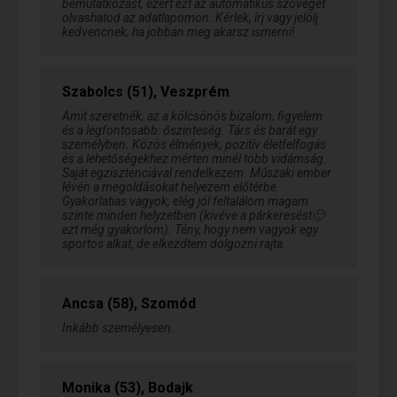
bemutatkozást, ezért ezt az automatikus szöveget
olvashatod az adatlapomon. Kérlek, írj vagy jelölj
kedvencnek, ha jobban meg akarsz ismerni!
Szabolcs (51), Veszprém
Amit szeretnék, az a kölcsönös bizalom, figyelem
és a legfontosabb: őszinteség. Társ és barát egy
személyben. Közös élmények, pozitív életfelfogás
és a lehetőségekhez mérten minél több vidámság.
Saját egzisztenciával rendelkezem. Műszaki ember
lévén a megoldásokat helyezem előtérbe.
Gyakorlatias vagyok, elég jól feltalálom magam
szinte minden helyzetben (kivéve a párkeresést🙂
ezt még gyakorlom). Tény, hogy nem vagyok egy
sportos alkat, de elkezdtem dolgozni rajta.
Ancsa (58), Szomód
Inkább személyesen.
Monika (53), Bodajk