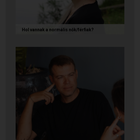
Hol vannak a normális nők/férfiak?
„Mondja meg őszintén! Hol vannak a normális
férfiak/nők? Mert én már mindenhol kerestem
őket, és vagy házasokkal...