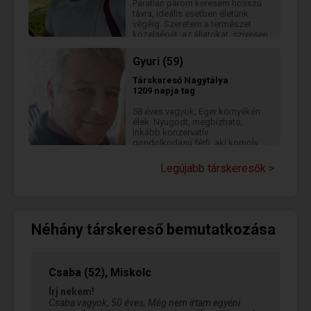
Páratlan párom keresem hosszú
távra, ideális esetben életünk
végéig. Szeretem a természet
közelségét, az állatokat, szívesen
ismerek meg új vidékeket,
szeretek kirándulni, vasalt utakat
Gyuri (59)
bejárni, úszni, kajakozni,
bringázni, kertészkedni,
Társkereső
Nagytálya
sorozatokat nézni. Éppen ezért 20
1209 napja tag
év budapesti lét után,
visszaköltöztem szülőföldemre,
58 éves vagyok, Eger környékén
egy Eger melletti kis faluba.
élek. Nyugodt, megbízható,
Munkám még mindig
inkább konzervatív
Budapesthez köt, amit
gondolkodású férfi, aki komoly
távmunkával és egy kis
kapcsolatban gondolkodik, de a
ingázással oldok meg.
humort fontosnak tartja a
Legújabb társkeresők >
mindennapokban.
Néhány társkereső bemutatkozása
Csaba (52), Miskolc
Írj nekem!
Csaba vagyok, 50 éves, Még nem írtam egyéni