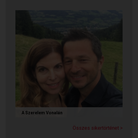
Olvasd el Móni és Zsolti sikertörténetét, akik nem
adták fel a próbálkozást a társkeresésben, és
végül megtalálták...
A Szerelem Vonalán
Olvasd el Judit sikertörténetét, aki nem adta fel
a reményt a társkeresésben, és végül megtalálta
Összes sikertörténet >
párját a...