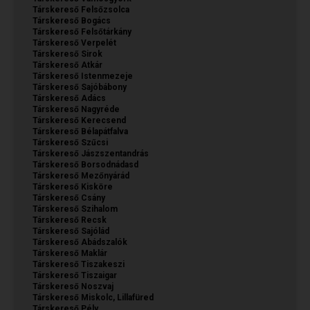
Társkereső Felsőzsolca
Társkereső Bogács
Társkereső Felsőtárkány
Társkereső Verpelét
Társkereső Sirok
Társkereső Atkár
Társkereső Istenmezeje
Társkereső Sajóbábony
Társkereső Adács
Társkereső Nagyréde
Társkereső Kerecsend
Társkereső Bélapátfalva
Társkereső Szűcsi
Társkereső Jászszentandrás
Társkereső Borsodnádasd
Társkereső Mezőnyárád
Társkereső Kisköre
Társkereső Csány
Társkereső Szihalom
Társkereső Recsk
Társkereső Sajólád
Társkereső Abádszalók
Társkereső Maklár
Társkereső Tiszakeszi
Társkereső Tiszaigar
Társkereső Noszvaj
Társkereső Miskolc, Lillafüred
Társkereső Pély