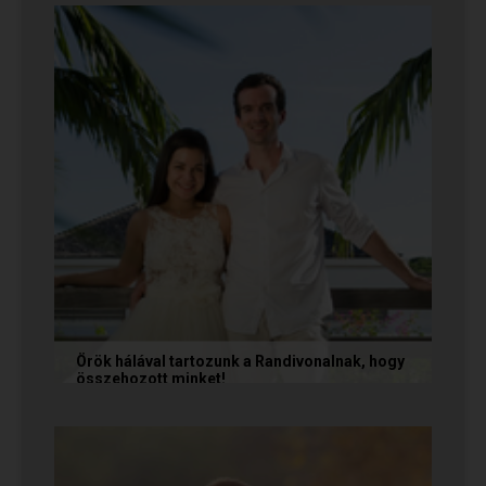
választották, hanem a szerelmet, amely minden
akadály legyőzésével egyre erősebbé...
Örök hálával tartozunk a Randivonalnak, hogy
összehozott minket!
Vanda és Gyula még évekkel ezelőtt
ismerkedtek meg egymással a Randivonalon
keresztül. Romantikus történetüket akkor...