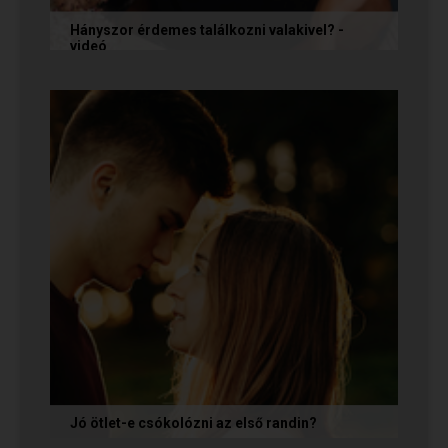
Hányszor érdemes találkozni valakivel? -
videó
Ismerkedés során gyakran megesik, hogy azon
tépelődünk: mit tegyünk, ha valakit
szimpatikusnak találunk elsőre, de még...
Jó ötlet-e csókolózni az első randin?