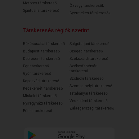
Motoros társkereső
Özvegy társkeresők
Spirituális társkereső
Gyermekes társkeresők
Társkeresés régiók szerint
Békéscsabai társkereső
Salgótarjáni társkereső
Budapesti társkereső
Szegedi társkereső
Debreceni társkereső
Szekszárdi társkereső
Egri társkereső
Székesfehérvári
társkereső
Győri társkereső
Szolnoki társkereső
Kaposvári társkereső
Szombathelyi társkereső
Kecskeméti társkereső
Tatabányai társkereső
Miskolci társkereső
Veszprémi társkereső
Nyíregyházi társkereső
Zalaegerszegi társkereső
Pécsi társkereső