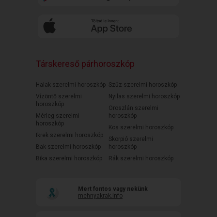
Társkereső párhoroszkóp
Halak szerelmi horoszkóp
Szűz szerelmi horoszkóp
Vízöntő szerelmi
Nyilas szerelmi horoszkóp
horoszkóp
Oroszlán szerelmi
Mérleg szerelmi
horoszkóp
horoszkóp
Kos szerelmi horoszkóp
Ikrek szerelmi horoszkóp
Skorpió szerelmi
Bak szerelmi horoszkóp
horoszkóp
Bika szerelmi horoszkóp
Rák szerelmi horoszkóp
Mert fontos vagy nekünk
mehnyakrak.info